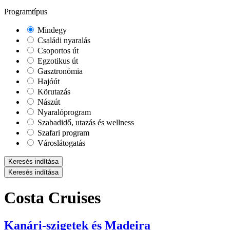
Programtípus
Mindegy
Családi nyaralás
Csoportos út
Egzotikus út
Gasztronómia
Hajóút
Körutazás
Nászút
Nyaralóprogram
Szabadidő, utazás és wellness
Szafari program
Városlátogatás
Keresés indítása
Keresés indítása
Costa Cruises
Kanári-szigetek és Madeira