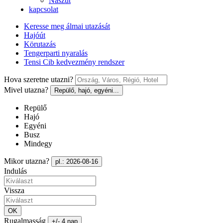
Nászút
kapcsolat
Keresse meg álmai utazását
Hajóút
Körutazás
Tengerparti nyaralás
Tensi Cib kedvezmény rendszer
Hova szeretne utazni?
Mivel utazna?
Repülő, hajó, egyéni...
Repülő
Hajó
Egyéni
Busz
Mindegy
Mikor utazna?
pl.: 2026-08-16
Indulás
Vissza
OK
Rugalmasság
+/- 4 nap