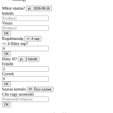
Mikor utazna?
pl.: 2026-08-16
Indulás
Vissza
OK
Rugalmasság
+/- 4 nap
+/- 4 Hány nap?
OK
Hány fő?
pl.: 2 felnőtt
Felnőtt
Gyerek
OK
Szavas keresés
Pl: Őszi szünet
Cím vagy azonosító
OK