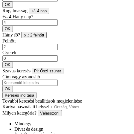
OK
Rugalmasság
+/- 4 nap
+/- 4 Hány nap?
OK
Hány fő?
pl.: 2 felnőtt
Felnőtt
Gyerek
OK
Szavas keresés
Pl: Őszi szünet
Cím vagy azonosító
OK
Keresés indítása
További keresési beállítások megjelenítése
Kártya használati helyszín
Milyen kategória?
Válasszon!
Mindegy
Divat és design