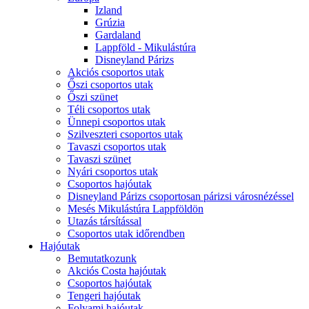
Izland
Grúzia
Gardaland
Lappföld - Mikulástúra
Disneyland Párizs
Akciós csoportos utak
Őszi csoportos utak
Őszi szünet
Téli csoportos utak
Ünnepi csoportos utak
Szilveszteri csoportos utak
Tavaszi csoportos utak
Tavaszi szünet
Nyári csoportos utak
Csoportos hajóutak
Disneyland Párizs csoportosan párizsi városnézéssel
Mesés Mikulástúra Lappföldön
Utazás társítással
Csoportos utak időrendben
Hajóutak
Bemutatkozunk
Akciós Costa hajóutak
Csoportos hajóutak
Tengeri hajóutak
Folyami hajóutak