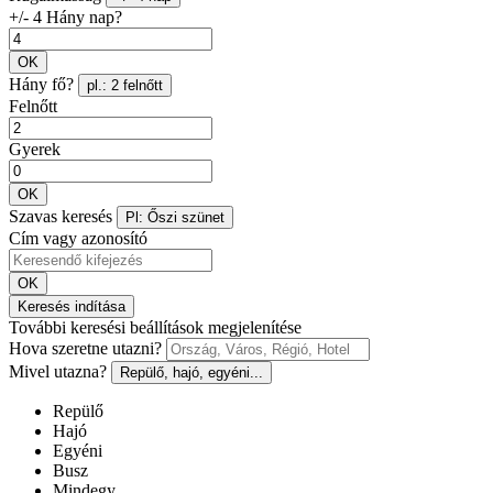
+/- 4 Hány nap?
OK
Hány fő?
pl.: 2 felnőtt
Felnőtt
Gyerek
OK
Szavas keresés
Pl: Őszi szünet
Cím vagy azonosító
OK
Keresés indítása
További keresési beállítások megjelenítése
Hova szeretne utazni?
Mivel utazna?
Repülő, hajó, egyéni...
Repülő
Hajó
Egyéni
Busz
Mindegy