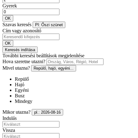
Gyerek
OK
Szavas keresés
Pl: Őszi szünet
Cím vagy azonosító
OK
Keresés indítása
További keresési beállítások megjelenítése
Hova szeretne utazni?
Mivel utazna?
Repülő, hajó, egyéni...
Repülő
Hajó
Egyéni
Busz
Mindegy
Mikor utazna?
pl.: 2026-08-16
Indulás
Vissza