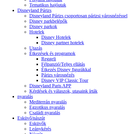
Tematikus hajóutak
Disneyland Párizs
Disneyland Párizs csoportosan párizsi városnézéssel
Disney parkbelépők
Disney parkok
Hotelek
Disney Hotelek
Disney partner hotelek
Utazás
Étkezések és programok
Reggeli
Félpanzió/Teljes ellátás
Étkezés Disney figurákkal
Párizs városnézés
Disney VIP Classic Tour
Disneyland Paris APP
Kérdések és válaszok, utasaink írták
nyaralás
Mediterrán nyaralás
Egzotikus nyaralás
Családi nyaralás
Esküvő/nászút
Esküvők
Leánykérés