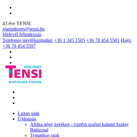
43 éve TENSI
ajanlatkeres@tensi.hu
Hírlevél feliratkozás
Telefonos ügyfélszolgálat:
+36 1 345 1505
+36 70 454 5501
Hajó:
+36 70 454 5597
Luxus utak
Újdonság
Afrika négy keréken - extrém szafari kaland Szalay
Balázzsal
Tematikus utak