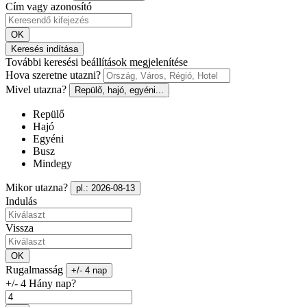
Cím vagy azonosító
OK
Keresés indítása
További keresési beállítások megjelenítése
Hova szeretne utazni?
Mivel utazna?
Repülő, hajó, egyéni...
Repülő
Hajó
Egyéni
Busz
Mindegy
Mikor utazna?
pl.: 2026-08-13
Indulás
Vissza
OK
Rugalmasság
+/- 4 nap
+/- 4 Hány nap?