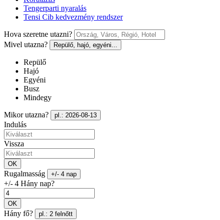
Tengerparti nyaralás
Tensi Cib kedvezmény rendszer
Hova szeretne utazni?
Mivel utazna?
Repülő, hajó, egyéni...
Repülő
Hajó
Egyéni
Busz
Mindegy
Mikor utazna?
pl.: 2026-08-13
Indulás
Vissza
OK
Rugalmasság
+/- 4 nap
+/- 4 Hány nap?
OK
Hány fő?
pl.: 2 felnőtt