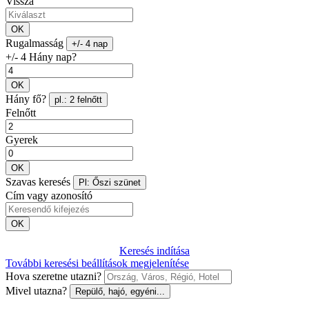
Vissza
OK
Rugalmasság
+/- 4 nap
+/- 4 Hány nap?
OK
Hány fő?
pl.: 2 felnőtt
Felnőtt
Gyerek
OK
Szavas keresés
Pl: Őszi szünet
Cím vagy azonosító
OK
Keresés indítása
További keresési beállítások megjelenítése
Hova szeretne utazni?
Mivel utazna?
Repülő, hajó, egyéni...