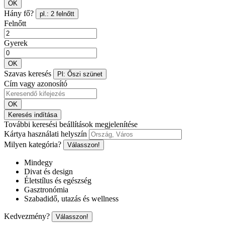
OK
Hány fő?
pl.: 2 felnőtt
Felnőtt
Gyerek
OK
Szavas keresés
Pl: Őszi szünet
Cím vagy azonosító
OK
Keresés indítása
További keresési beállítások megjelenítése
Kártya használati helyszín
Milyen kategória?
Válasszon!
Mindegy
Divat és design
Életstílus és egészség
Gasztronómia
Szabadidő, utazás és wellness
Kedvezmény?
Válasszon!