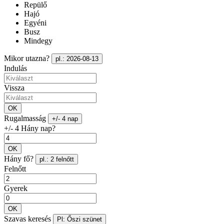
Repülő
Hajó
Egyéni
Busz
Mindegy
Mikor utazna?
pl.: 2026-08-13
Indulás
Vissza
OK
Rugalmasság
+/- 4 nap
+/- 4 Hány nap?
OK
Hány fő?
pl.: 2 felnőtt
Felnőtt
Gyerek
OK
Szavas keresés
Pl: Őszi szünet