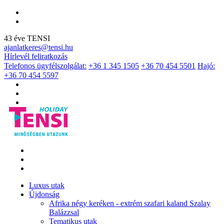
43 éve TENSI
ajanlatkeres@tensi.hu
Hírlevél feliratkozás
Telefonos ügyfélszolgálat:
+36 1 345 1505
+36 70 454 5501
Hajó:
+36 70 454 5597
Luxus utak
Újdonság
Afrika négy keréken - extrém szafari kaland Szalay
Balázzsal
Tematikus utak