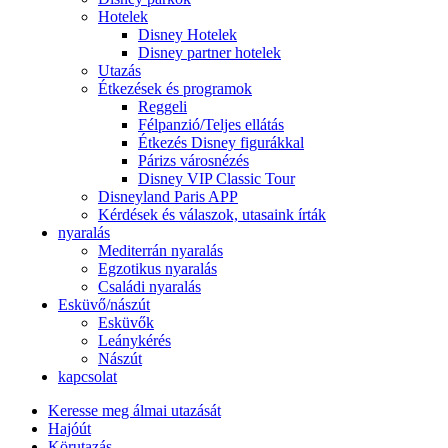
Hotelek
Disney Hotelek
Disney partner hotelek
Utazás
Étkezések és programok
Reggeli
Félpanzió/Teljes ellátás
Étkezés Disney figurákkal
Párizs városnézés
Disney VIP Classic Tour
Disneyland Paris APP
Kérdések és válaszok, utasaink írták
nyaralás
Mediterrán nyaralás
Egzotikus nyaralás
Családi nyaralás
Esküvő/nászút
Esküvők
Leánykérés
Nászút
kapcsolat
Keresse meg álmai utazását
Hajóút
Körutazás