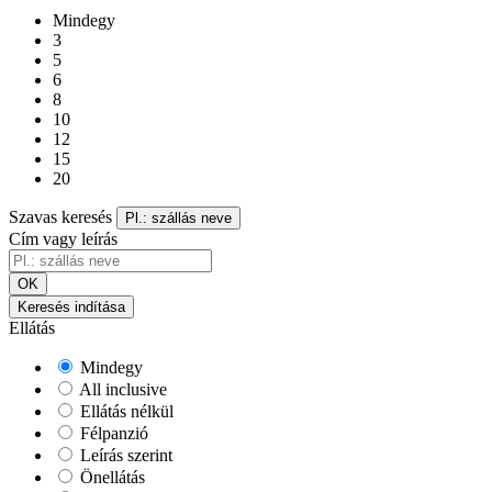
Mindegy
3
5
6
8
10
12
15
20
Szavas keresés
Pl.: szállás neve
Cím vagy leírás
OK
Keresés indítása
Ellátás
Mindegy
All inclusive
Ellátás nélkül
Félpanzió
Leírás szerint
Önellátás