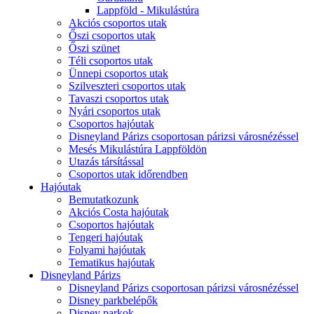
Lappföld - Mikulástúra
Akciós csoportos utak
Őszi csoportos utak
Őszi szünet
Téli csoportos utak
Ünnepi csoportos utak
Szilveszteri csoportos utak
Tavaszi csoportos utak
Nyári csoportos utak
Csoportos hajóutak
Disneyland Párizs csoportosan párizsi városnézéssel
Mesés Mikulástúra Lappföldön
Utazás társítással
Csoportos utak időrendben
Hajóutak
Bemutatkozunk
Akciós Costa hajóutak
Csoportos hajóutak
Tengeri hajóutak
Folyami hajóutak
Tematikus hajóutak
Disneyland Párizs
Disneyland Párizs csoportosan párizsi városnézéssel
Disney parkbelépők
Disney parkok