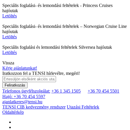
Speciális foglalási- és lemondási feltételek - Princess Cruises
hajóutak
Letöltés
Speciális foglalási- és lemondási feltételek – Norwegian Cruise Line
hajóutak
Letöltés
Speciális foglalási és lemondási feltételek Silversea hajóutak
Letöltés
Vissza
Kérje ajánlatunkat!
Iratkozzon fel a TENSI hírlevélre, megéri!
Feliratkozás
Telefonos ügyfélszolgálat:
+36 1 345 1505
+36 70 454 5501
Hajó: +36 70 454 5597
ajanlatkeres@tensi.hu
TENSI CIB kedvezmény rendszer
Utazási Feltételek
Oldaltérkép