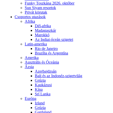
Funky Toszkána 2026. október
Sun Siyam resortok
Privát körutak
Csoportos utazások
Afrika
Dél-afrika
Madagaszkár
Marokkó
Az Indiai-óceán szigetei
Latin-amerika
Rio de Janeiro
Brazília és Argentína
Amerika
Ausztrális és Óceánia
Ázsia
Azerbajdzsán
Bali és az Indonéz-szigetvilág
Grúzia
Kaukázusi
Kína
Srí Lanka
Európa
Izland
Grúzia
Gardaland