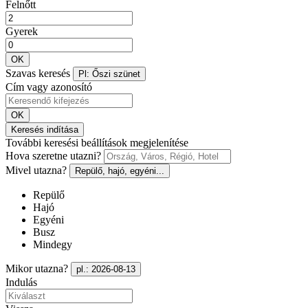
Felnőtt
Gyerek
OK
Szavas keresés
Pl: Őszi szünet
Cím vagy azonosító
OK
Keresés indítása
További keresési beállítások megjelenítése
Hova szeretne utazni?
Mivel utazna?
Repülő, hajó, egyéni...
Repülő
Hajó
Egyéni
Busz
Mindegy
Mikor utazna?
pl.: 2026-08-13
Indulás