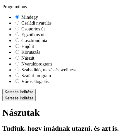
Programtípus
Mindegy
Családi nyaralás
Csoportos út
Egzotikus út
Gasztronómia
Hajóút
Körutazás
Nászút
Nyaralóprogram
Szabadidő, utazás és wellness
Szafari program
Városlátogatás
Keresés indítása
Keresés indítása
Nászutak
Tudjuk, hogy imádnak utazni, és azt is,