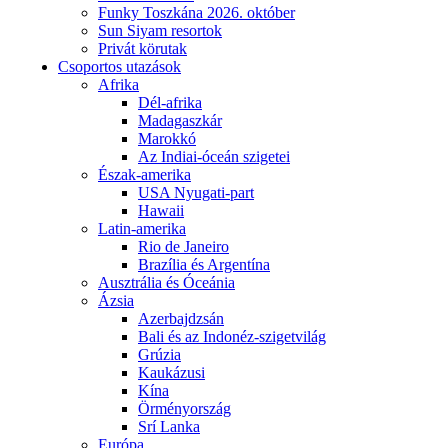
Funky Toszkána 2026. október
Sun Siyam resortok
Privát körutak
Csoportos utazások
Afrika
Dél-afrika
Madagaszkár
Marokkó
Az Indiai-óceán szigetei
Észak-amerika
USA Nyugati-part
Hawaii
Latin-amerika
Rio de Janeiro
Brazília és Argentína
Ausztrália és Óceánia
Ázsia
Azerbajdzsán
Bali és az Indonéz-szigetvilág
Grúzia
Kaukázusi
Kína
Örményország
Srí Lanka
Európa