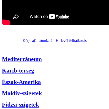
Kérje ajánlatunkat!
Hírlevél feliratkozás
Mediterráneum
Karib-térség
Észak-Amerika
Maldív-szigetek
Fidzsi-szigetek