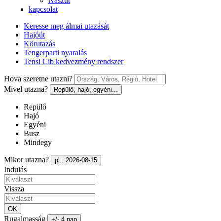
Nászút
kapcsolat
Keresse meg álmai utazását
Hajóút
Körutazás
Tengerparti nyaralás
Tensi Cib kedvezmény rendszer
Hova szeretne utazni?
Mivel utazna?
Repülő, hajó, egyéni...
Repülő
Hajó
Egyéni
Busz
Mindegy
Mikor utazna?
pl.: 2026-08-15
Indulás
Vissza
OK
Rugalmasság
+/- 4 nap