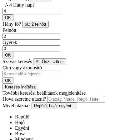
+/- 4 Hány nap?
OK
Hány fő?
pl.: 2 felnőtt
Felnőtt
Gyerek
OK
Szavas keresés
Pl: Őszi szünet
Cím vagy azonosító
OK
Keresés indítása
További keresési beállítások megjelenítése
Hova szeretne utazni?
Mivel utazna?
Repülő, hajó, egyéni...
Repülő
Hajó
Egyéni
Busz
Mindegy