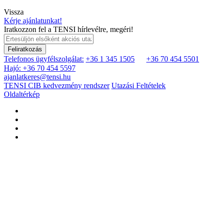
Vissza
Kérje ajánlatunkat!
Iratkozzon fel a TENSI hírlevélre, megéri!
Feliratkozás
Telefonos ügyfélszolgálat:
+36 1 345 1505
+36 70 454 5501
Hajó: +36 70 454 5597
ajanlatkeres@tensi.hu
TENSI CIB kedvezmény rendszer
Utazási Feltételek
Oldaltérkép