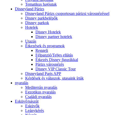
Tematikus hajóutak
Disneyland Párizs
Disneyland Párizs csoportosan párizsi városnézéssel
Disney parkbelépők
Disney parkok
Hotelek
Disney Hotelek
Disney partner hotelek
Utazás
Étkezések és programok
Reggeli
Félpanzió/Teljes ellátás
Étkezés Disney figurákkal
Párizs városnézés
Disney VIP Classic Tour
Disneyland Paris APP
Kérdések és válaszok, utasaink írták
nyaralás
Mediterrán nyaralás
Egzotikus nyaralás
Családi nyaralás
Esküvő/nászút
Esküvők
Leánykérés