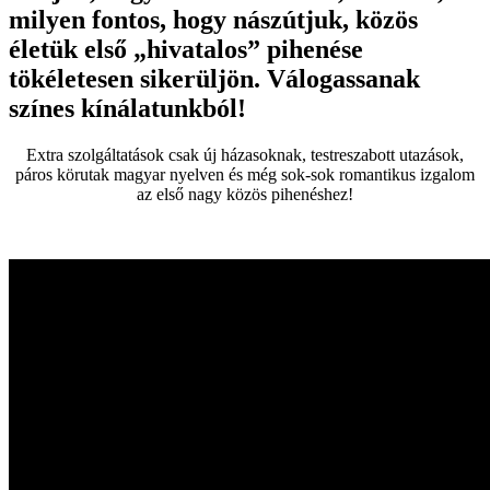
milyen fontos, hogy nászútjuk, közös
életük első „hivatalos” pihenése
tökéletesen sikerüljön. Válogassanak
színes kínálatunkból!
Extra szolgáltatások csak új házasoknak, testreszabott utazások,
páros körutak magyar nyelven és még sok-sok romantikus izgalom
az első nagy közös pihenéshez!