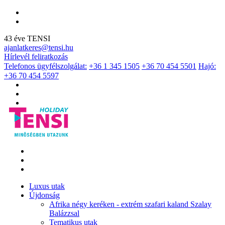
43 éve TENSI
ajanlatkeres@tensi.hu
Hírlevél feliratkozás
Telefonos ügyfélszolgálat:
+36 1 345 1505
+36 70 454 5501
Hajó:
+36 70 454 5597
Luxus utak
Újdonság
Afrika négy keréken - extrém szafari kaland Szalay
Balázzsal
Tematikus utak