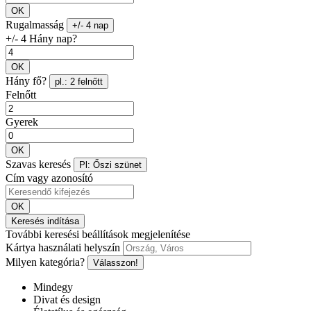
OK
Rugalmasság
+/- 4 nap
+/- 4 Hány nap?
OK
Hány fő?
pl.: 2 felnőtt
Felnőtt
Gyerek
OK
Szavas keresés
Pl: Őszi szünet
Cím vagy azonosító
OK
Keresés indítása
További keresési beállítások megjelenítése
Kártya használati helyszín
Milyen kategória?
Válasszon!
Mindegy
Divat és design