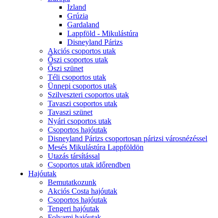
Izland
Grúzia
Gardaland
Lappföld - Mikulástúra
Disneyland Párizs
Akciós csoportos utak
Őszi csoportos utak
Őszi szünet
Téli csoportos utak
Ünnepi csoportos utak
Szilveszteri csoportos utak
Tavaszi csoportos utak
Tavaszi szünet
Nyári csoportos utak
Csoportos hajóutak
Disneyland Párizs csoportosan párizsi városnézéssel
Mesés Mikulástúra Lappföldön
Utazás társítással
Csoportos utak időrendben
Hajóutak
Bemutatkozunk
Akciós Costa hajóutak
Csoportos hajóutak
Tengeri hajóutak
Folyami hajóutak