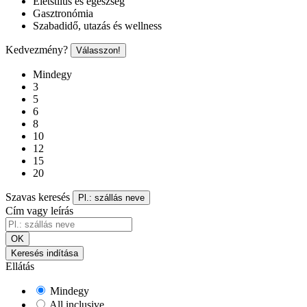
Életstílus és egészség
Gasztronómia
Szabadidő, utazás és wellness
Kedvezmény?
Válasszon!
Mindegy
3
5
6
8
10
12
15
20
Szavas keresés
Pl.: szállás neve
Cím vagy leírás
OK
Keresés indítása
Ellátás
Mindegy
All inclusive