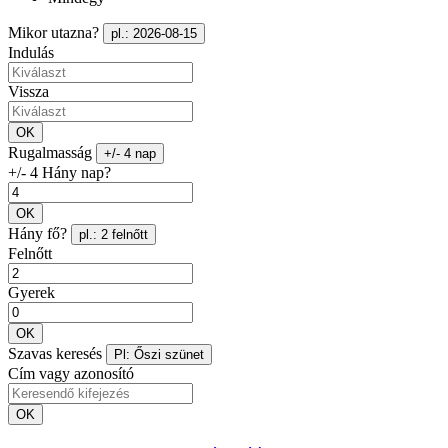
Mikor utazna?
pl.: 2026-08-15
Indulás
Vissza
OK
Rugalmasság
+/- 4 nap
+/- 4 Hány nap?
OK
Hány fő?
pl.: 2 felnőtt
Felnőtt
Gyerek
OK
Szavas keresés
Pl: Őszi szünet
Cím vagy azonosító
OK