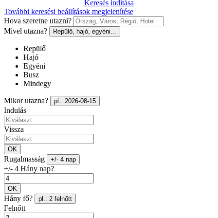
Keresés indítása
További keresési beállítások megjelenítése
Hova szeretne utazni?
Mivel utazna?
Repülő, hajó, egyéni...
Repülő
Hajó
Egyéni
Busz
Mindegy
Mikor utazna?
pl.: 2026-08-15
Indulás
Vissza
OK
Rugalmasság
+/- 4 nap
+/- 4 Hány nap?
OK
Hány fő?
pl.: 2 felnőtt
Felnőtt