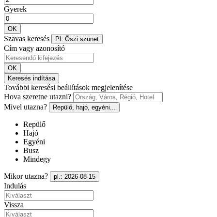
Gyerek
OK
Szavas keresés
Pl: Őszi szünet
Cím vagy azonosító
OK
Keresés indítása
További keresési beállítások megjelenítése
Hova szeretne utazni?
Mivel utazna?
Repülő, hajó, egyéni...
Repülő
Hajó
Egyéni
Busz
Mindegy
Mikor utazna?
pl.: 2026-08-15
Indulás
Vissza