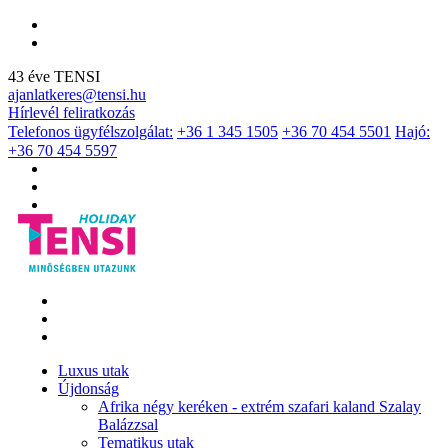
43 éve TENSI
ajanlatkeres@tensi.hu
Hírlevél feliratkozás
Telefonos ügyfélszolgálat:
+36 1 345 1505
+36 70 454 5501
Hajó:
+36 70 454 5597
Luxus utak
Újdonság
Afrika négy keréken - extrém szafari kaland Szalay
Balázzsal
Tematikus utak