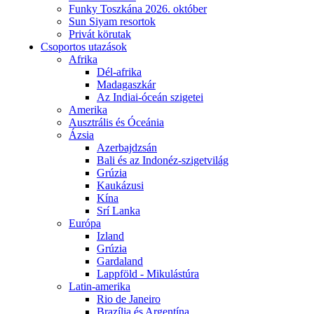
Funky Toszkána 2026. október
Sun Siyam resortok
Privát körutak
Csoportos utazások
Afrika
Dél-afrika
Madagaszkár
Az Indiai-óceán szigetei
Amerika
Ausztrális és Óceánia
Ázsia
Azerbajdzsán
Bali és az Indonéz-szigetvilág
Grúzia
Kaukázusi
Kína
Srí Lanka
Európa
Izland
Grúzia
Gardaland
Lappföld - Mikulástúra
Latin-amerika
Rio de Janeiro
Brazília és Argentína