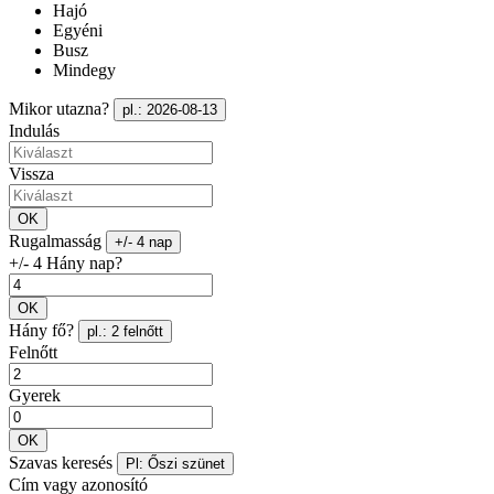
Hajó
Egyéni
Busz
Mindegy
Mikor utazna?
pl.: 2026-08-13
Indulás
Vissza
OK
Rugalmasság
+/- 4 nap
+/- 4 Hány nap?
OK
Hány fő?
pl.: 2 felnőtt
Felnőtt
Gyerek
OK
Szavas keresés
Pl: Őszi szünet
Cím vagy azonosító