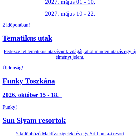
2027. május 01 - 10.
2027. május 10 - 22.
2 időpontban!
Tematikus utak
Fedezze fel tematikus utazásaink világát, ahol minden utazás egy új
élményt jelent.
Újdonság!
Funky Toszkána
2026. október 15 - 18.
Funky!
Sun Siyam resortok
5 különböző Maldív-szigeteki és egy Srí Lanka-i resort