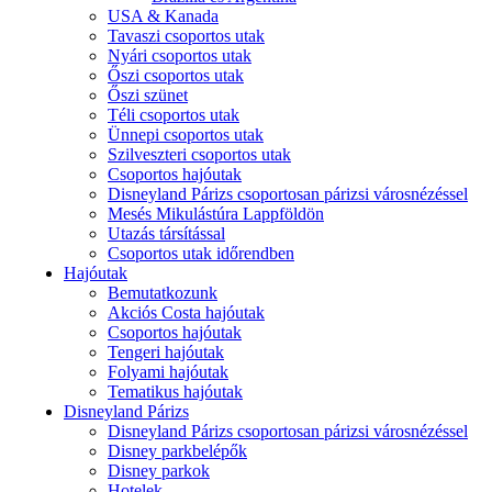
USA & Kanada
Tavaszi csoportos utak
Nyári csoportos utak
Őszi csoportos utak
Őszi szünet
Téli csoportos utak
Ünnepi csoportos utak
Szilveszteri csoportos utak
Csoportos hajóutak
Disneyland Párizs csoportosan párizsi városnézéssel
Mesés Mikulástúra Lappföldön
Utazás társítással
Csoportos utak időrendben
Hajóutak
Bemutatkozunk
Akciós Costa hajóutak
Csoportos hajóutak
Tengeri hajóutak
Folyami hajóutak
Tematikus hajóutak
Disneyland Párizs
Disneyland Párizs csoportosan párizsi városnézéssel
Disney parkbelépők
Disney parkok
Hotelek