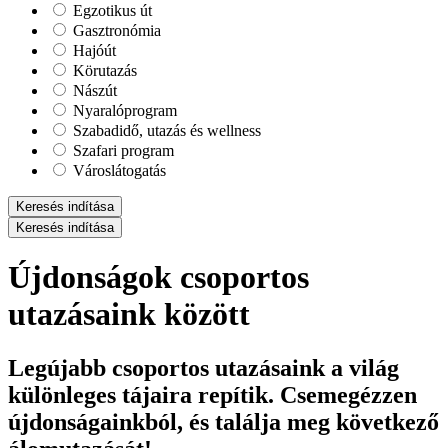
Egzotikus út
Gasztronómia
Hajóút
Körutazás
Nászút
Nyaralóprogram
Szabadidő, utazás és wellness
Szafari program
Városlátogatás
Keresés indítása
Keresés indítása
Újdonságok csoportos
utazásaink között
Legújabb csoportos utazásaink a világ
különleges tájaira repítik. Csemegézzen
újdonságainkból, és találja meg következő