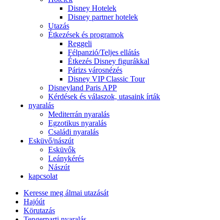
Disney Hotelek
Disney partner hotelek
Utazás
Étkezések és programok
Reggeli
Félpanzió/Teljes ellátás
Étkezés Disney figurákkal
Párizs városnézés
Disney VIP Classic Tour
Disneyland Paris APP
Kérdések és válaszok, utasaink írták
nyaralás
Mediterrán nyaralás
Egzotikus nyaralás
Családi nyaralás
Esküvő/nászút
Esküvők
Leánykérés
Nászút
kapcsolat
Keresse meg álmai utazását
Hajóút
Körutazás
Tengerparti nyaralás