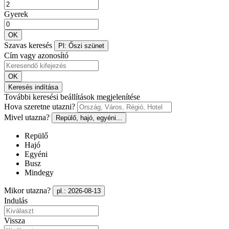
Gyerek
OK
Szavas keresés
Pl: Őszi szünet
Cím vagy azonosító
OK
Keresés indítása
További keresési beállítások megjelenítése
Hova szeretne utazni?
Mivel utazna?
Repülő, hajó, egyéni...
Repülő
Hajó
Egyéni
Busz
Mindegy
Mikor utazna?
pl.: 2026-08-13
Indulás
Vissza