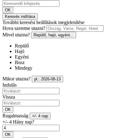
OK
Keresés indítása
További keresési beállítások megjelenítése
Hova szeretne utazni?
Mivel utazna?
Repülő, hajó, egyéni...
Repülő
Hajó
Egyéni
Busz
Mindegy
Mikor utazna?
pl.: 2026-08-13
Indulás
Vissza
OK
Rugalmasság
+/- 4 nap
+/- 4 Hány nap?
OK