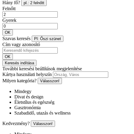
Hány fő?
pl.: 2 felnőtt
Felnőtt
Gyerek
OK
Szavas keresés
Pl: Őszi szünet
Cím vagy azonosító
OK
Keresés indítása
További keresési beállítások megjelenítése
Kártya használati helyszín
Milyen kategória?
Válasszon!
Mindegy
Divat és design
Életstílus és egészség
Gasztronómia
Szabadidő, utazás és wellness
Kedvezmény?
Válasszon!