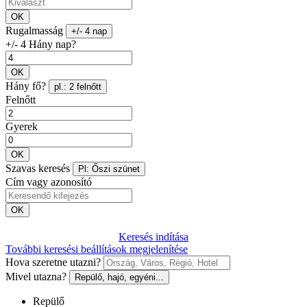
OK
Rugalmasság
+/- 4 nap
+/- 4 Hány nap?
OK
Hány fő?
pl.: 2 felnőtt
Felnőtt
Gyerek
OK
Szavas keresés
Pl: Őszi szünet
Cím vagy azonosító
OK
Keresés indítása
További keresési beállítások megjelenítése
Hova szeretne utazni?
Mivel utazna?
Repülő, hajó, egyéni...
Repülő