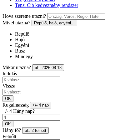
Tensi Cib kedvezmény rendszer
Hova szeretne utazni?
Mivel utazna?
Repülő, hajó, egyéni...
Repülő
Hajó
Egyéni
Busz
Mindegy
Mikor utazna?
pl.: 2026-08-13
Indulás
Vissza
OK
Rugalmasság
+/- 4 nap
+/- 4 Hány nap?
OK
Hány fő?
pl.: 2 felnőtt
Felnőtt