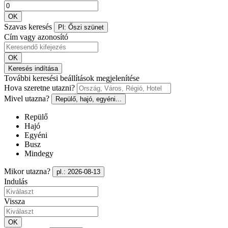
OK
Szavas keresés
Pl: Őszi szünet
Cím vagy azonosító
OK
Keresés indítása
További keresési beállítások megjelenítése
Hova szeretne utazni?
Mivel utazna?
Repülő, hajó, egyéni...
Repülő
Hajó
Egyéni
Busz
Mindegy
Mikor utazna?
pl.: 2026-08-13
Indulás
Vissza
OK