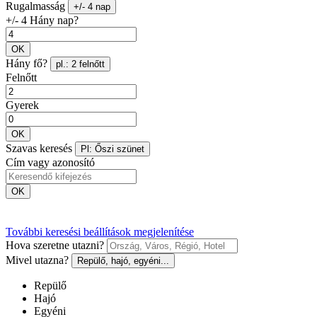
Rugalmasság
+/- 4 nap
+/- 4 Hány nap?
OK
Hány fő?
pl.: 2 felnőtt
Felnőtt
Gyerek
OK
Szavas keresés
Pl: Őszi szünet
Cím vagy azonosító
OK
További keresési beállítások megjelenítése
Hova szeretne utazni?
Mivel utazna?
Repülő, hajó, egyéni...
Repülő
Hajó
Egyéni