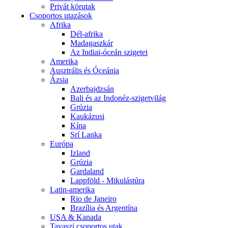
Privát körutak
Csoportos utazások
Afrika
Dél-afrika
Madagaszkár
Az Indiai-óceán szigetei
Amerika
Ausztrális és Óceánia
Ázsia
Azerbajdzsán
Bali és az Indonéz-szigetvilág
Grúzia
Kaukázusi
Kína
Srí Lanka
Európa
Izland
Grúzia
Gardaland
Lappföld - Mikulástúra
Latin-amerika
Rio de Janeiro
Brazília és Argentína
USA & Kanada
Tavaszi csoportos utak