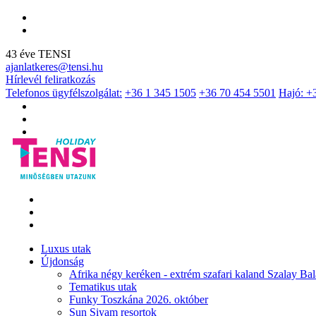
43 éve TENSI
ajanlatkeres@tensi.hu
Hírlevél feliratkozás
Telefonos ügyfélszolgálat:
+36 1 345 1505
+36 70 454 5501
Hajó: +
Luxus utak
Újdonság
Afrika négy keréken - extrém szafari kaland Szalay Bal
Tematikus utak
Funky Toszkána 2026. október
Sun Siyam resortok