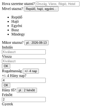
Hova szeretne utazni?
Mivel utazna?
Repülő, hajó, egyéni...
Repülő
Hajó
Egyéni
Busz
Mindegy
Mikor utazna?
pl.: 2026-08-13
Indulás
Vissza
OK
Rugalmasság
+/- 4 nap
+/- 4 Hány nap?
OK
Hány fő?
pl.: 2 felnőtt
Felnőtt
Gyerek