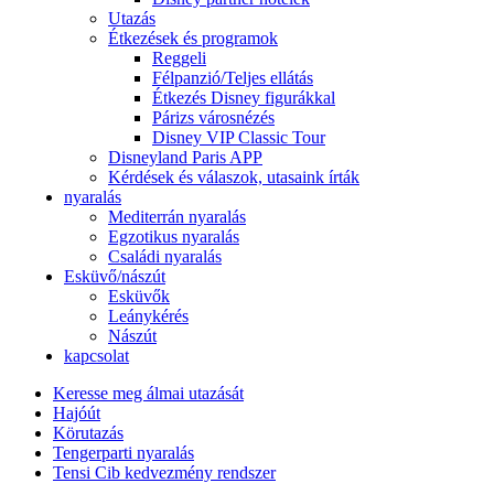
Utazás
Étkezések és programok
Reggeli
Félpanzió/Teljes ellátás
Étkezés Disney figurákkal
Párizs városnézés
Disney VIP Classic Tour
Disneyland Paris APP
Kérdések és válaszok, utasaink írták
nyaralás
Mediterrán nyaralás
Egzotikus nyaralás
Családi nyaralás
Esküvő/nászút
Esküvők
Leánykérés
Nászút
kapcsolat
Keresse meg álmai utazását
Hajóút
Körutazás
Tengerparti nyaralás
Tensi Cib kedvezmény rendszer