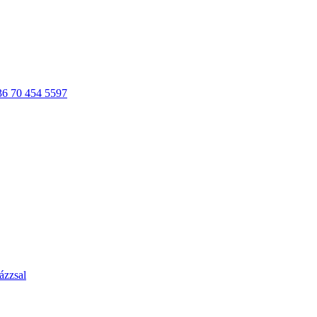
36 70 454 5597
ázzsal