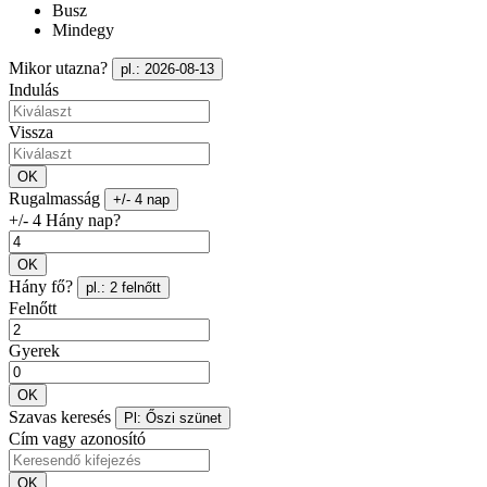
Busz
Mindegy
Mikor utazna?
pl.: 2026-08-13
Indulás
Vissza
OK
Rugalmasság
+/- 4 nap
+/- 4 Hány nap?
OK
Hány fő?
pl.: 2 felnőtt
Felnőtt
Gyerek
OK
Szavas keresés
Pl: Őszi szünet
Cím vagy azonosító
OK