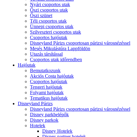
Nyári csoportos utak
Őszi csoportos utak
Őszi szünet
Téli csoportos utak
Ünnepi csoportos utak
Szilveszteri csoportos utak
Csoportos hajóutak
Disneyland Párizs csoportosan párizsi városnézéssel
Mesés Mikulástúra Lappföldön
Utazás társítással
Csoportos utak időrendben
Hajóutak
Bemutatkozunk
Akciós Costa hajóutak
Csoportos hajóutak
Tengeri hajóutak
Folyami hajóutak
Tematikus hajóutak
Disneyland Párizs
Disneyland Párizs csoportosan párizsi városnézéssel
Disney parkbelépők
Disney parkok
Hotelek
Disney Hotelek
Disney partner hotelek