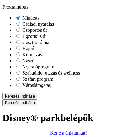
Programtípus
Mindegy
Családi nyaralás
Csoportos út
Egzotikus út
Gasztronómia
Hajóút
Körutazás
Nászút
Nyaralóprogram
Szabadidő, utazás és wellness
Szafari program
Városlátogatás
Keresés indítása
Keresés indítása
Disney® parkbelépők
Kérje ajánlatunkat!