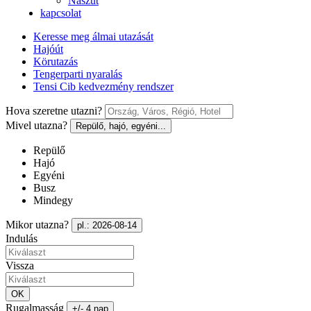
Nászút
kapcsolat
Keresse meg álmai utazását
Hajóút
Körutazás
Tengerparti nyaralás
Tensi Cib kedvezmény rendszer
Hova szeretne utazni?
Mivel utazna?
Repülő, hajó, egyéni...
Repülő
Hajó
Egyéni
Busz
Mindegy
Mikor utazna?
pl.: 2026-08-14
Indulás
Vissza
OK
Rugalmasság
+/- 4 nap