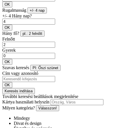
OK
Rugalmasság
+/- 4 nap
+/- 4 Hány nap?
OK
Hány fő?
pl.: 2 felnőtt
Felnőtt
Gyerek
OK
Szavas keresés
Pl: Őszi szünet
Cím vagy azonosító
OK
Keresés indítása
További keresési beállítások megjelenítése
Kártya használati helyszín
Milyen kategória?
Válasszon!
Mindegy
Divat és design