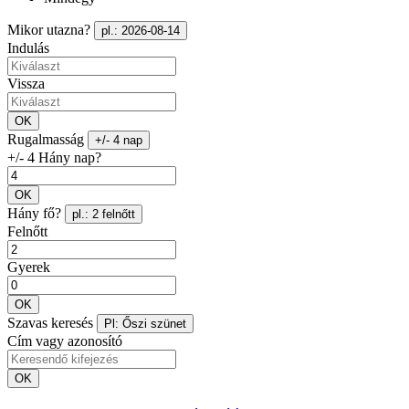
Mikor utazna?
pl.: 2026-08-14
Indulás
Vissza
OK
Rugalmasság
+/- 4 nap
+/- 4 Hány nap?
OK
Hány fő?
pl.: 2 felnőtt
Felnőtt
Gyerek
OK
Szavas keresés
Pl: Őszi szünet
Cím vagy azonosító
OK