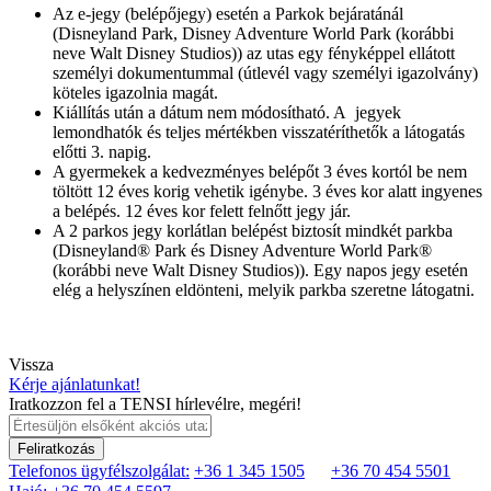
Az e-jegy (belépőjegy) esetén a Parkok bejáratánál
(Disneyland Park, Disney Adventure World Park (korábbi
neve Walt Disney Studios)) az utas egy fényképpel ellátott
személyi dokumentummal (útlevél vagy személyi igazolvány)
köteles igazolnia magát.
Kiállítás után a dátum nem módosítható. A jegyek
lemondhatók és teljes mértékben visszatéríthetők a látogatás
előtti 3. napig.
A gyermekek a kedvezményes belépőt 3 éves kortól be nem
töltött 12 éves korig vehetik igénybe. 3 éves kor alatt ingyenes
a belépés. 12 éves kor felett felnőtt jegy jár.
A 2 parkos jegy korlátlan belépést biztosít mindkét parkba
(Disneyland® Park és Disney Adventure World Park®
(korábbi neve Walt Disney Studios)). Egy napos jegy esetén
elég a helyszínen eldönteni, melyik parkba szeretne látogatni.
Vissza
Kérje ajánlatunkat!
Iratkozzon fel a TENSI hírlevélre, megéri!
Feliratkozás
Telefonos ügyfélszolgálat:
+36 1 345 1505
+36 70 454 5501