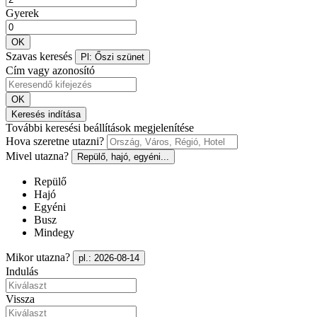
Gyerek
OK
Szavas keresés
Pl: Őszi szünet
Cím vagy azonosító
OK
Keresés indítása
További keresési beállítások megjelenítése
Hova szeretne utazni?
Mivel utazna?
Repülő, hajó, egyéni...
Repülő
Hajó
Egyéni
Busz
Mindegy
Mikor utazna?
pl.: 2026-08-14
Indulás
Vissza