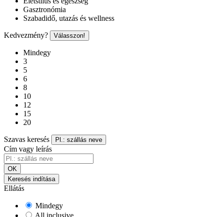
Életstílus és egészség
Gasztronómia
Szabadidő, utazás és wellness
Kedvezmény?
Válasszon!
Mindegy
3
5
6
8
10
12
15
20
Szavas keresés
Pl.: szállás neve
Cím vagy leírás
OK
Keresés indítása
Ellátás
Mindegy
All inclusive