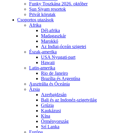
Funky Toszkána 2026. október
Sun Siyam resortok
Privát körutak
Csoportos utazások
Afrika
Dél-afrika
Madagaszkár
Marokkó
Az Indiai-óceán szigetei
Észak-amerika
USA Nyugati-part
Hawaii
Latin-amerika
Rio de Janeiro
Brazília és Argentína
Ausztrália és Óceánia
Ázsia
Azerbajdzsán
Bali és az Indonéz-szigetvilág
Grúzia
Kaukázusi
Kína
Örményország
Srí Lanka
Európa