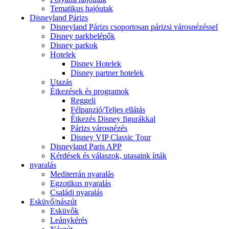
Tematikus hajóutak
Disneyland Párizs
Disneyland Párizs csoportosan párizsi városnézéssel
Disney parkbelépők
Disney parkok
Hotelek
Disney Hotelek
Disney partner hotelek
Utazás
Étkezések és programok
Reggeli
Félpanzió/Teljes ellátás
Étkezés Disney figurákkal
Párizs városnézés
Disney VIP Classic Tour
Disneyland Paris APP
Kérdések és válaszok, utasaink írták
nyaralás
Mediterrán nyaralás
Egzotikus nyaralás
Családi nyaralás
Esküvő/nászút
Esküvők
Leánykérés