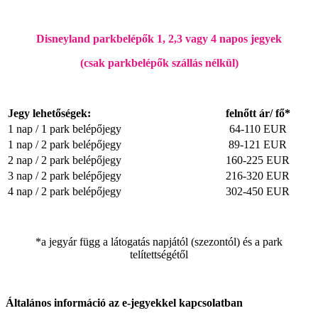
Disneyland parkbelépők 1, 2,3 vagy 4 napos jegyek
(csak parkbelépők szállás nélkül)
Jegy lehetőségek:
felnőtt ár/ fő*
1 nap / 1 park belépőjegy
64-110 EUR
1 nap / 2 park belépőjegy
89-121 EUR
2 nap / 2 park belépőjegy
160-225 EUR
3 nap / 2 park belépőjegy
216-320 EUR
4 nap / 2 park belépőjegy
302-450 EUR
*a jegyár függ a látogatás napjától (szezontól) és a park
telítettségétől
Általános információ az e-jegyekkel kapcsolatban