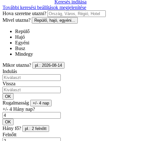
Keresés indítása
További keresési beállítások megjelenítése
Hova szeretne utazni?
Mivel utazna?
Repülő, hajó, egyéni...
Repülő
Hajó
Egyéni
Busz
Mindegy
Mikor utazna?
pl.: 2026-08-14
Indulás
Vissza
OK
Rugalmasság
+/- 4 nap
+/- 4 Hány nap?
OK
Hány fő?
pl.: 2 felnőtt
Felnőtt