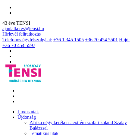
43 éve TENSI
ajanlatkeres@tensi.hu
Hírlevél feliratkozás
Telefonos ügyfélszolgálat:
+36 1 345 1505
+36 70 454 5501
Hajó:
+36 70 454 5597
Luxus utak
Újdonság
Afrika négy keréken - extrém szafari kaland Szalay
Balázzsal
Tematikus utak