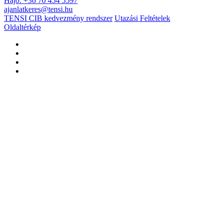
Hajó: +36 70 454 5597
ajanlatkeres@tensi.hu
TENSI CIB kedvezmény rendszer
Utazási Feltételek
Oldaltérkép