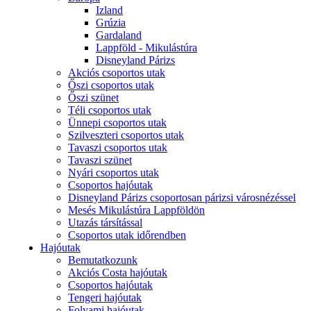
Izland
Grúzia
Gardaland
Lappföld - Mikulástúra
Disneyland Párizs
Akciós csoportos utak
Őszi csoportos utak
Őszi szünet
Téli csoportos utak
Ünnepi csoportos utak
Szilveszteri csoportos utak
Tavaszi csoportos utak
Tavaszi szünet
Nyári csoportos utak
Csoportos hajóutak
Disneyland Párizs csoportosan párizsi városnézéssel
Mesés Mikulástúra Lappföldön
Utazás társítással
Csoportos utak időrendben
Hajóutak
Bemutatkozunk
Akciós Costa hajóutak
Csoportos hajóutak
Tengeri hajóutak
Folyami hajóutak