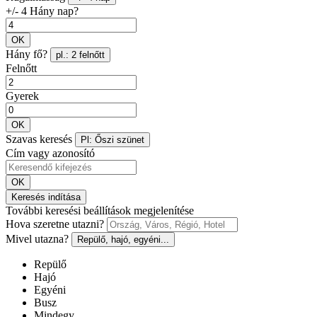
+/- 4 Hány nap?
OK
Hány fő?
pl.: 2 felnőtt
Felnőtt
Gyerek
OK
Szavas keresés
Pl: Őszi szünet
Cím vagy azonosító
OK
Keresés indítása
További keresési beállítások megjelenítése
Hova szeretne utazni?
Mivel utazna?
Repülő, hajó, egyéni...
Repülő
Hajó
Egyéni
Busz
Mindegy