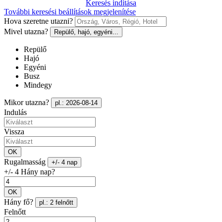
Keresés indítása
További keresési beállítások megjelenítése
Hova szeretne utazni?
Mivel utazna?
Repülő, hajó, egyéni...
Repülő
Hajó
Egyéni
Busz
Mindegy
Mikor utazna?
pl.: 2026-08-14
Indulás
Vissza
OK
Rugalmasság
+/- 4 nap
+/- 4 Hány nap?
OK
Hány fő?
pl.: 2 felnőtt
Felnőtt