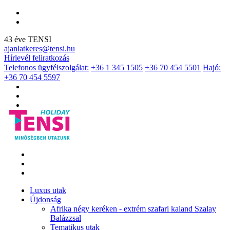
43 éve TENSI
ajanlatkeres@tensi.hu
Hírlevél feliratkozás
Telefonos ügyfélszolgálat:
+36 1 345 1505
+36 70 454 5501
Hajó:
+36 70 454 5597
Luxus utak
Újdonság
Afrika négy keréken - extrém szafari kaland Szalay
Balázzsal
Tematikus utak