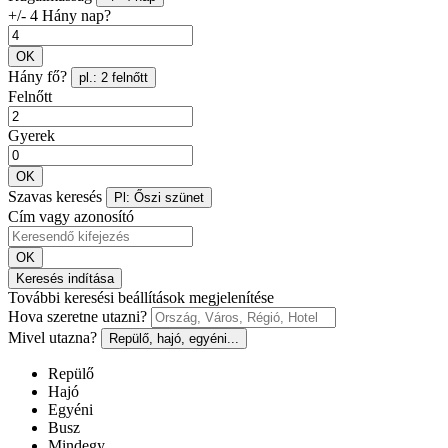
+/- 4 Hány nap?
OK
Hány fő?
pl.: 2 felnőtt
Felnőtt
Gyerek
OK
Szavas keresés
Pl: Őszi szünet
Cím vagy azonosító
OK
Keresés indítása
További keresési beállítások megjelenítése
Hova szeretne utazni?
Mivel utazna?
Repülő, hajó, egyéni...
Repülő
Hajó
Egyéni
Busz
Mindegy