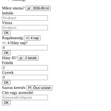
Mikor utazna?
pl.: 2026-08-14
Indulás
Vissza
OK
Rugalmasság
+/- 4 nap
+/- 4 Hány nap?
OK
Hány fő?
pl.: 2 felnőtt
Felnőtt
Gyerek
OK
Szavas keresés
Pl: Őszi szünet
Cím vagy azonosító
OK