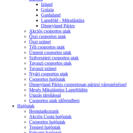
Izland
Grúzia
Gardaland
Lappföld - Mikulástúra
Disneyland Párizs
Akciós csoportos utak
Őszi csoportos utak
Őszi szünet
Téli csoportos utak
Ünnepi csoportos utak
Szilveszteri csoportos utak
Tavaszi csoportos utak
Tavaszi szünet
Nyári csoportos utak
Csoportos hajóutak
Disneyland Párizs csoportosan párizsi városnézéssel
Mesés Mikulástúra Lappföldön
Utazás társítással
Csoportos utak időrendben
Hajóutak
Bemutatkozunk
Akciós Costa hajóutak
Csoportos hajóutak
Tengeri hajóutak
Folyami hajóutak