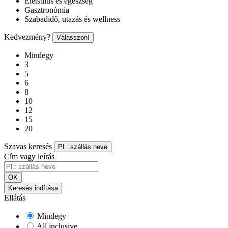
Életstílus és egészség
Gasztronómia
Szabadidő, utazás és wellness
Kedvezmény?
Válasszon!
Mindegy
3
5
6
8
10
12
15
20
Szavas keresés
Pl.: szállás neve
Cím vagy leírás
OK
Keresés indítása
Ellátás
Mindegy
All inclusive