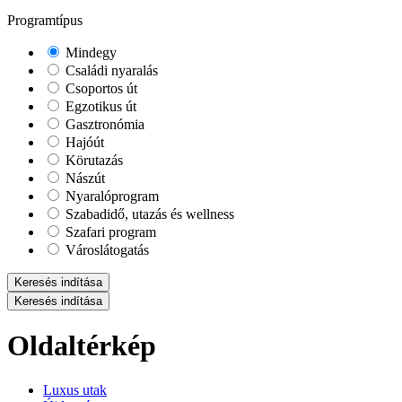
Programtípus
Mindegy
Családi nyaralás
Csoportos út
Egzotikus út
Gasztronómia
Hajóút
Körutazás
Nászút
Nyaralóprogram
Szabadidő, utazás és wellness
Szafari program
Városlátogatás
Keresés indítása
Keresés indítása
Oldaltérkép
Luxus utak