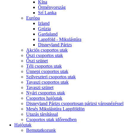
Kína
Örményország
Srí Lanka
Európa
Izland
Grúzia
Gardaland
Lappföld - Mikulástúra
Disneyland Párizs
Akciós csoportos utak
Őszi csoportos utak
Őszi szünet
Téli csoportos utak
Ünnepi csoportos utak
Szilveszteri csoportos utak
Tavaszi csoportos utak
Tavaszi szünet
Nyári csoportos utak
Csoportos hajóutak
Disneyland Párizs csoportosan párizsi városnézéssel
Mesés Mikulástúra Lappföldön
Utazás társítással
Csoportos utak időrendben
Hajóutak
Bemutatkozunk