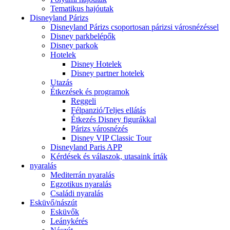
Tematikus hajóutak
Disneyland Párizs
Disneyland Párizs csoportosan párizsi városnézéssel
Disney parkbelépők
Disney parkok
Hotelek
Disney Hotelek
Disney partner hotelek
Utazás
Étkezések és programok
Reggeli
Félpanzió/Teljes ellátás
Étkezés Disney figurákkal
Párizs városnézés
Disney VIP Classic Tour
Disneyland Paris APP
Kérdések és válaszok, utasaink írták
nyaralás
Mediterrán nyaralás
Egzotikus nyaralás
Családi nyaralás
Esküvő/nászút
Esküvők
Leánykérés