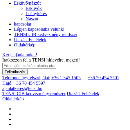
Esküvő/nászút
Esküvők
Leánykérés
Nászút
kapcsolat
Lépjen kapcsolatba velünk!
TENSI CIB kedvezmény rendszer
Utazási Feltételek
Oldaltérkép
Kérje ajánlatunkat!
Iratkozzon fel a TENSI hírlevélre, megéri!
Feliratkozás
Telefonos ügyfélszolgálat:
+36 1 345 1505
+36 70 454 5501
Hajó: +36 70 454 5597
ajanlatkeres@tensi.hu
TENSI CIB kedvezmény rendszer
Utazási Feltételek
Oldaltérkép