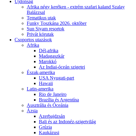
Újdonság
Afrika négy keréken - extrém szafari kaland Szalay
Balázzsal
Tematikus utak
Funky Toszkána 2026. október
Sun Siyam resortok
Privát körutak
Csoportos utazások
Afrika
Dél-afrika
Madagaszkár
Marokkó
Az Indiai-óceán szigetei
Észak-amerika
USA Nyugati-part
Hawaii
Latin-amerika
Rio de Janeiro
Brazília és Argentína
Ausztrália és Óceánia
Ázsia
Azerbajdzsán
Bali és az Indonéz-szigetvilág
Grúzia
Kaukázusi