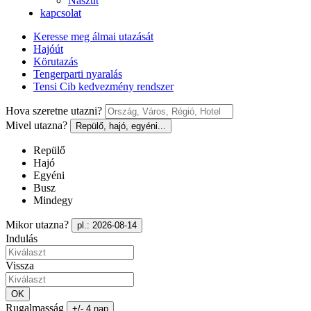
Nászút
kapcsolat
Keresse meg álmai utazását
Hajóút
Körutazás
Tengerparti nyaralás
Tensi Cib kedvezmény rendszer
Hova szeretne utazni?
Mivel utazna?
Repülő, hajó, egyéni...
Repülő
Hajó
Egyéni
Busz
Mindegy
Mikor utazna?
pl.: 2026-08-14
Indulás
Vissza
OK
Rugalmasság
+/- 4 nap