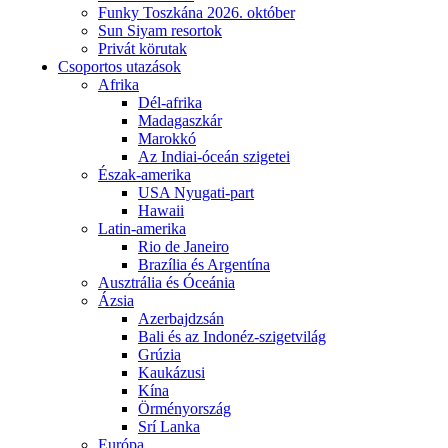
Funky Toszkána 2026. október
Sun Siyam resortok
Privát körutak
Csoportos utazások
Afrika
Dél-afrika
Madagaszkár
Marokkó
Az Indiai-óceán szigetei
Észak-amerika
USA Nyugati-part
Hawaii
Latin-amerika
Rio de Janeiro
Brazília és Argentína
Ausztrália és Óceánia
Ázsia
Azerbajdzsán
Bali és az Indonéz-szigetvilág
Grúzia
Kaukázusi
Kína
Örményország
Srí Lanka
Európa