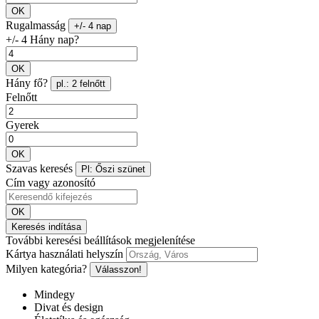
OK
Rugalmasság
+/- 4 nap
+/- 4 Hány nap?
OK
Hány fő?
pl.: 2 felnőtt
Felnőtt
Gyerek
OK
Szavas keresés
Pl: Őszi szünet
Cím vagy azonosító
OK
Keresés indítása
További keresési beállítások megjelenítése
Kártya használati helyszín
Milyen kategória?
Válasszon!
Mindegy
Divat és design