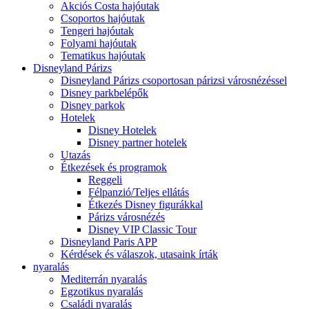
Akciós Costa hajóutak
Csoportos hajóutak
Tengeri hajóutak
Folyami hajóutak
Tematikus hajóutak
Disneyland Párizs
Disneyland Párizs csoportosan párizsi városnézéssel
Disney parkbelépők
Disney parkok
Hotelek
Disney Hotelek
Disney partner hotelek
Utazás
Étkezések és programok
Reggeli
Félpanzió/Teljes ellátás
Étkezés Disney figurákkal
Párizs városnézés
Disney VIP Classic Tour
Disneyland Paris APP
Kérdések és válaszok, utasaink írták
nyaralás
Mediterrán nyaralás
Egzotikus nyaralás
Családi nyaralás