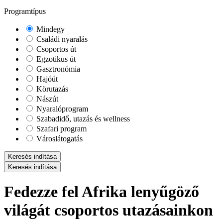
Programtípus
Mindegy
Családi nyaralás
Csoportos út
Egzotikus út
Gasztronómia
Hajóút
Körutazás
Nászút
Nyaralóprogram
Szabadidő, utazás és wellness
Szafari program
Városlátogatás
Keresés indítása
Keresés indítása
Fedezze fel Afrika lenyűgöző
világát csoportos utazásainkon