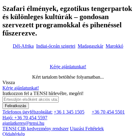
Szafari élmények, egzotikus tengerpartok
és különleges kultúrák – gondosan
szervezett programokkal és pihenéssel
fűszerezve.
Dél-Afrika
Indiai-óceán szigetei
Madagaszkár
Marokkó
Kérje ajánlatunkat!
Kért tartalom betöltése folyamatban...
Vissza
Kérje ajánlatunkat!
Iratkozzon fel a TENSI hírlevélre, megéri!
Feliratkozás
Telefonos ügyfélszolgálat:
+36 1 345 1505
+36 70 454 5501
Hajó: +36 70 454 5597
ajanlatkeres@tensi.hu
TENSI CIB kedvezmény rendszer
Utazási Feltételek
Oldaltérkép