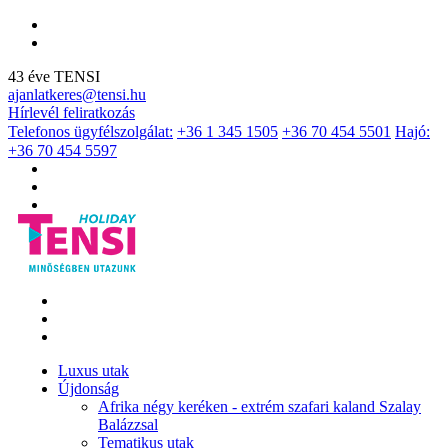
43 éve TENSI
ajanlatkeres@tensi.hu
Hírlevél feliratkozás
Telefonos ügyfélszolgálat:
+36 1 345 1505
+36 70 454 5501
Hajó:
+36 70 454 5597
Luxus utak
Újdonság
Afrika négy keréken - extrém szafari kaland Szalay
Balázzsal
Tematikus utak