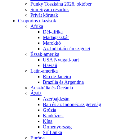
Funky Toszkána 2026. október
Sun Siyam resortok
Privát körutak
Csoportos utazások
Afrika
Dél-afrika
Madagaszkár
Marokkó
Az Indiai-óceán szigetei
Észak-amerika
USA Nyugati-part
Hawaii
Latin-amerika
Rio de Janeiro
Brazília és Argentína
Ausztrália és Óceánia
Ázsia
Azerbajdzsán
Bali és az Indonéz-szigetvilág
Grúzia
Kaukázusi
Kína
Örményország
Srí Lanka
Európa