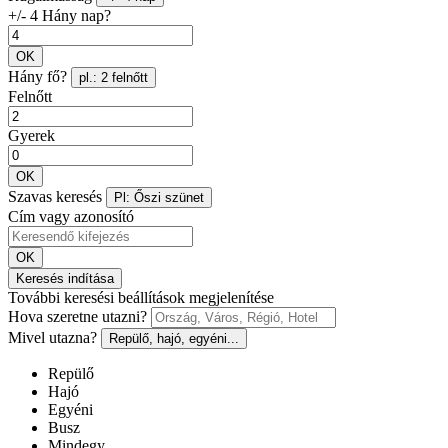
+/- 4 Hány nap?
OK
Hány fő?
pl.: 2 felnőtt
Felnőtt
Gyerek
OK
Szavas keresés
Pl: Őszi szünet
Cím vagy azonosító
OK
Keresés indítása
További keresési beállítások megjelenítése
Hova szeretne utazni?
Mivel utazna?
Repülő, hajó, egyéni...
Repülő
Hajó
Egyéni
Busz
Mindegy