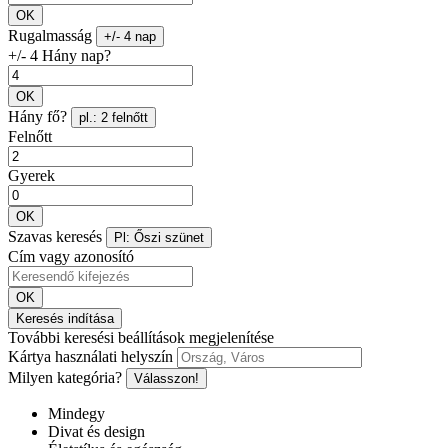
OK
Rugalmasság
+/- 4 nap
+/- 4 Hány nap?
OK
Hány fő?
pl.: 2 felnőtt
Felnőtt
Gyerek
OK
Szavas keresés
Pl: Őszi szünet
Cím vagy azonosító
OK
Keresés indítása
További keresési beállítások megjelenítése
Kártya használati helyszín
Milyen kategória?
Válasszon!
Mindegy
Divat és design