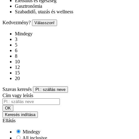
Életstílus és egészség
Gasztronómia
Szabadidő, utazás és wellness
Kedvezmény?
Válasszon!
Mindegy
3
5
6
8
10
12
15
20
Szavas keresés
Pl.: szállás neve
Cím vagy leírás
OK
Keresés indítása
Ellátás
Mindegy
All inclusive