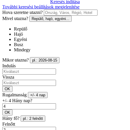
Keresés indítása
További keresési beállítások megjelenítése
Hova szeretne utazni?
Mivel utazna?
Repülő, hajó, egyéni...
Repülő
Hajó
Egyéni
Busz
Mindegy
Mikor utazna?
pl.: 2026-08-15
Indulás
Vissza
OK
Rugalmasság
+/- 4 nap
+/- 4 Hány nap?
OK
Hány fő?
pl.: 2 felnőtt
Felnőtt