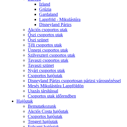
Izland
Grúzia
Gardaland
Lappföld - Mikulástúra
Disneyland Párizs
Akciós csoportos utak
Őszi csoportos utak
Őszi szünet
Téli csoportos utak
Ünnepi csoportos utak
Szilveszteri csoportos utak
Tavaszi csoportos utak
Tavaszi szünet
Nyári csoportos utak
Csoportos hajóutak
Disneyland Párizs csoportosan párizsi városnézéssel
Mesés Mikulástúra Lappföldön
Utazás társítással
Csoportos utak időrendben
Hajóutak
Bemutatkozunk
Akciós Costa hajóutak
Csoportos hajóutak
Tengeri hajóutak
Folyami hajóutak