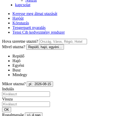
Nászút
kapcsolat
Keresse meg álmai utazását
Hajóút
Körutazás
Tengerparti nyaralás
Tensi Cib kedvezmény rendszer
Hova szeretne utazni?
Mivel utazna?
Repülő, hajó, egyéni...
Repülő
Hajó
Egyéni
Busz
Mindegy
Mikor utazna?
pl.: 2026-08-15
Indulás
Vissza
OK
Rugalmasság
+/- 4 nap