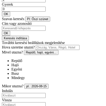
Gyerek
OK
Szavas keresés
Pl: Őszi szünet
Cím vagy azonosító
OK
Keresés indítása
További keresési beállítások megjelenítése
Hova szeretne utazni?
Mivel utazna?
Repülő, hajó, egyéni...
Repülő
Hajó
Egyéni
Busz
Mindegy
Mikor utazna?
pl.: 2026-08-15
Indulás
Vissza