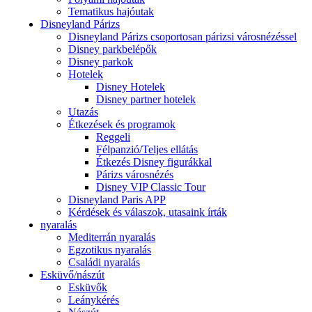
Tematikus hajóutak
Disneyland Párizs
Disneyland Párizs csoportosan párizsi városnézéssel
Disney parkbelépők
Disney parkok
Hotelek
Disney Hotelek
Disney partner hotelek
Utazás
Étkezések és programok
Reggeli
Félpanzió/Teljes ellátás
Étkezés Disney figurákkal
Párizs városnézés
Disney VIP Classic Tour
Disneyland Paris APP
Kérdések és válaszok, utasaink írták
nyaralás
Mediterrán nyaralás
Egzotikus nyaralás
Családi nyaralás
Esküvő/nászút
Esküvők
Leánykérés