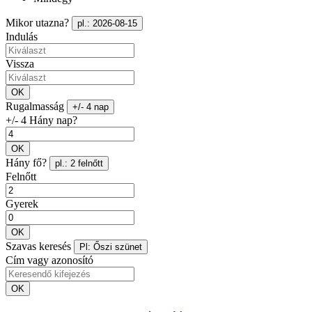
Mikor utazna?
pl.: 2026-08-15
Indulás
Vissza
OK
Rugalmasság
+/- 4 nap
+/- 4 Hány nap?
OK
Hány fő?
pl.: 2 felnőtt
Felnőtt
Gyerek
OK
Szavas keresés
Pl: Őszi szünet
Cím vagy azonosító
OK