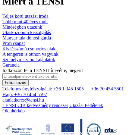
Miért a TENSI
Teljes körű utazási iroda
Több mint 40 éves múlt
Minőségben utazunk!
Utasközpontú kiszolgálás
Magyar tulajdonosi gárda
Profi csapat
Kis létszámú csoportos utak
A tengeren is otthon vagyunk
Személyre szabott ajánlatok
Garancia
Iratkozzon fel a TENSI hírlevélre, megéri!
Feliratkozás
Telefonos ügyfélszolgálat:
+36 1 345 1505
+36 70 454 5501
Hajó: +36 70 454 5597
ajanlatkeres@tensi.hu
TENSI CIB kedvezmény rendszer
Utazási Feltételek
Oldaltérkép