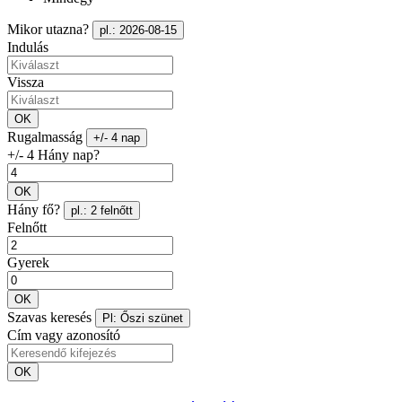
Mikor utazna?
pl.: 2026-08-15
Indulás
Vissza
OK
Rugalmasság
+/- 4 nap
+/- 4 Hány nap?
OK
Hány fő?
pl.: 2 felnőtt
Felnőtt
Gyerek
OK
Szavas keresés
Pl: Őszi szünet
Cím vagy azonosító
OK