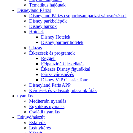
Tematikus hajóutak
Disneyland Párizs
Disneyland Párizs csoportosan párizsi városnézéssel
Disney parkbelépők
Disney parkok
Hotelek
Disney Hotelek
Disney partner hotelek
Utazás
Étkezések és programok
Reggeli
Félpanzió/Teljes ellátás
Étkezés Disney figurákkal
Párizs városnézés
Disney VIP Classic Tour
Disneyland Paris APP
Kérdések és válaszok, utasaink írták
nyaralás
Mediterrán nyaralás
Egzotikus nyaralás
Családi nyaralás
Esküvő/nászút
Esküvők
Leánykérés