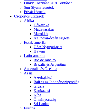
Funky Toszkána 2026. október
Sun Siyam resortok
Privát körutak
Csoportos utazások
Afrika
Dél-afrika
Madagaszkár
Marokkó
Az Indiai-óceán szigetei
Észak-amerika
USA Nyugati-part
Hawaii
Latin-amerika
Rio de Janeiro
Brazília és Argentína
Ausztrália és Óceánia
Ázsia
Azerbajdzsán
Bali és az Indonéz-szigetvilág
Grúzia
Kaukázusi
Kína
Örményország
Srí Lanka
Európa