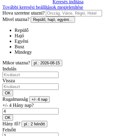
Keresés indítása
További keresési beállítások megjelenítése
Hova szeretne utazni?
Mivel utazna?
Repülő, hajó, egyéni...
Repülő
Hajó
Egyéni
Busz
Mindegy
Mikor utazna?
pl.: 2026-08-15
Indulás
Vissza
OK
Rugalmasság
+/- 4 nap
+/- 4 Hány nap?
OK
Hány fő?
pl.: 2 felnőtt
Felnőtt