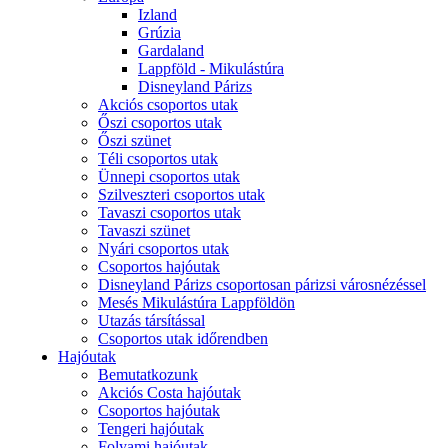
Izland
Grúzia
Gardaland
Lappföld - Mikulástúra
Disneyland Párizs
Akciós csoportos utak
Őszi csoportos utak
Őszi szünet
Téli csoportos utak
Ünnepi csoportos utak
Szilveszteri csoportos utak
Tavaszi csoportos utak
Tavaszi szünet
Nyári csoportos utak
Csoportos hajóutak
Disneyland Párizs csoportosan párizsi városnézéssel
Mesés Mikulástúra Lappföldön
Utazás társítással
Csoportos utak időrendben
Hajóutak
Bemutatkozunk
Akciós Costa hajóutak
Csoportos hajóutak
Tengeri hajóutak
Folyami hajóutak