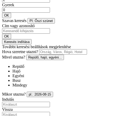
Gyerek
OK
Szavas keresés
Pl: Őszi szünet
Cím vagy azonosító
OK
Keresés indítása
További keresési beállítások megjelenítése
Hova szeretne utazni?
Mivel utazna?
Repülő, hajó, egyéni...
Repülő
Hajó
Egyéni
Busz
Mindegy
Mikor utazna?
pl.: 2026-08-15
Indulás
Vissza