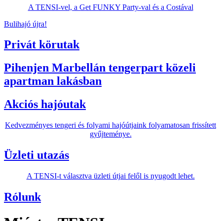
A TENSI-vel, a Get FUNKY Party-val és a Costával
Bulihajó újra!
Privát körutak
Pihenjen Marbellán tengerpart közeli
apartman lakásban
Akciós hajóutak
Kedvezményes tengeri és folyami hajóútjaink folyamatosan frissített
gyűjteménye.
Üzleti utazás
A TENSI-t választva üzleti útjai felől is nyugodt lehet.
Rólunk