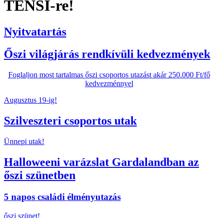
TENSI-re!
Nyitvatartás
Őszi világjárás rendkívüli kedvezmények
Foglaljon most tartalmas őszi csoportos utazást akár 250.000 Ft/fő
kedvezménnyel
Augusztus 19-ig!
Szilveszteri csoportos utak
Ünnepi utak!
Halloweeni varázslat Gardalandban az
őszi szünetben
5 napos családi élményutazás
őszi szünet!