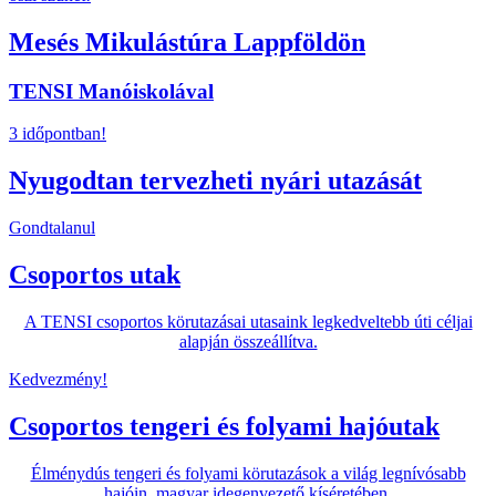
Mesés Mikulástúra Lappföldön
TENSI Manóiskolával
3 időpontban!
Nyugodtan tervezheti nyári utazását
Gondtalanul
Csoportos utak
A TENSI csoportos körutazásai utasaink legkedveltebb úti céljai
alapján összeállítva.
Kedvezmény!
Csoportos tengeri és folyami hajóutak
Élménydús tengeri és folyami körutazások a világ legnívósabb
hajóin, magyar idegenvezető kíséretében.