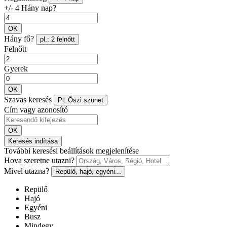
+/- 4 Hány nap?
OK
Hány fő?
pl.: 2 felnőtt
Felnőtt
Gyerek
OK
Szavas keresés
Pl: Őszi szünet
Cím vagy azonosító
OK
Keresés indítása
További keresési beállítások megjelenítése
Hova szeretne utazni?
Mivel utazna?
Repülő, hajó, egyéni...
Repülő
Hajó
Egyéni
Busz
Mindegy