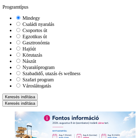
Programtípus
Mindegy
Családi nyaralás
Csoportos út
Egzotikus út
Gasztronómia
Hajóút
Körutazás
Nászút
Nyaralóprogram
Szabadidő, utazás és wellness
Szafari program
Városlátogatás
Keresés indítása
Keresés indítása