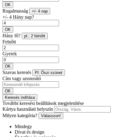
OK
Rugalmasság
+/- 4 nap
+/- 4 Hány nap?
OK
Hány fő?
pl.: 2 felnőtt
Felnőtt
Gyerek
OK
Szavas keresés
Pl: Őszi szünet
Cím vagy azonosító
OK
Keresés indítása
További keresési beállítások megjelenítése
Kártya használati helyszín
Milyen kategória?
Válasszon!
Mindegy
Divat és design