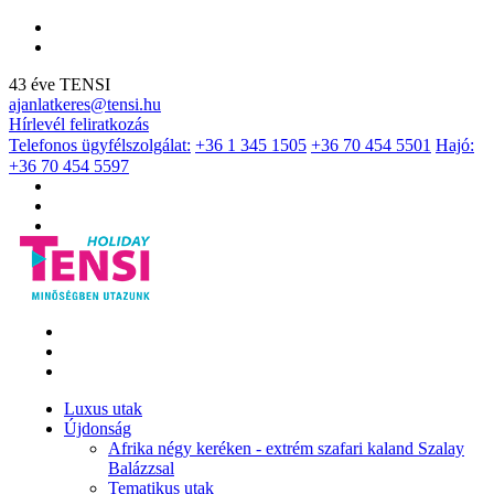
43 éve TENSI
ajanlatkeres@tensi.hu
Hírlevél feliratkozás
Telefonos ügyfélszolgálat:
+36 1 345 1505
+36 70 454 5501
Hajó:
+36 70 454 5597
Luxus utak
Újdonság
Afrika négy keréken - extrém szafari kaland Szalay
Balázzsal
Tematikus utak