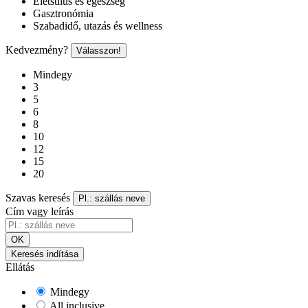
Életstílus és egészség
Gasztronómia
Szabadidő, utazás és wellness
Kedvezmény?
Válasszon!
Mindegy
3
5
6
8
10
12
15
20
Szavas keresés
Pl.: szállás neve
Cím vagy leírás
OK
Keresés indítása
Ellátás
Mindegy
All inclusive