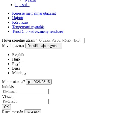
Nászút
kapcsolat
Keresse meg álmai utazását
Hajóút
Körutazás
Tengerparti nyaralás
Tensi Cib kedvezmény rendszer
Hova szeretne utazni?
Mivel utazna?
Repülő, hajó, egyéni...
Repülő
Hajó
Egyéni
Busz
Mindegy
Mikor utazna?
pl.: 2026-08-15
Indulás
Vissza
OK
Rugalmasság
+/- 4 nap