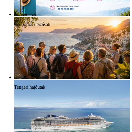
Csoportos utazások
Tengeri hajóutak