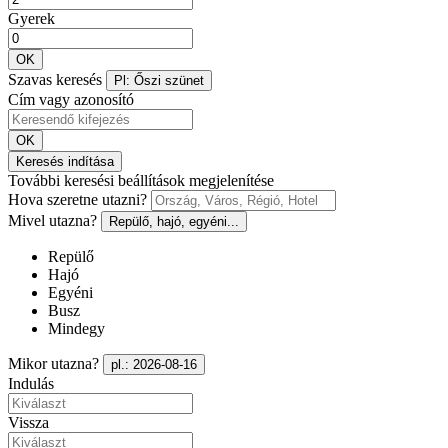
Gyerek
OK
Szavas keresés
Pl: Őszi szünet
Cím vagy azonosító
OK
Keresés indítása
További keresési beállítások megjelenítése
Hova szeretne utazni?
Mivel utazna?
Repülő, hajó, egyéni...
Repülő
Hajó
Egyéni
Busz
Mindegy
Mikor utazna?
pl.: 2026-08-16
Indulás
Vissza