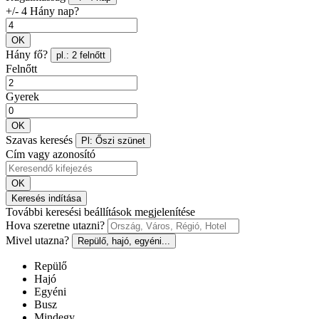
+/- 4 Hány nap?
OK
Hány fő?
pl.: 2 felnőtt
Felnőtt
Gyerek
OK
Szavas keresés
Pl: Őszi szünet
Cím vagy azonosító
OK
Keresés indítása
További keresési beállítások megjelenítése
Hova szeretne utazni?
Mivel utazna?
Repülő, hajó, egyéni...
Repülő
Hajó
Egyéni
Busz
Mindegy