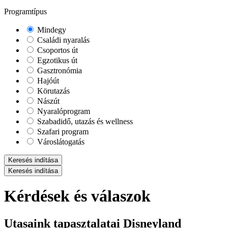
Programtípus
Mindegy
Családi nyaralás
Csoportos út
Egzotikus út
Gasztronómia
Hajóút
Körutazás
Nászút
Nyaralóprogram
Szabadidő, utazás és wellness
Szafari program
Városlátogatás
Keresés indítása
Keresés indítása
Kérdések és válaszok
Utasaink tapasztalatai Disneyland