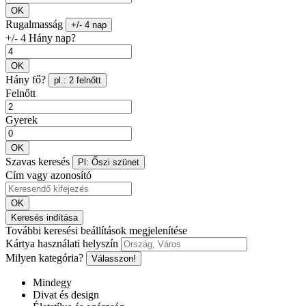
OK
Rugalmasság
+/- 4 nap
+/- 4 Hány nap?
OK
Hány fő?
pl.: 2 felnőtt
Felnőtt
Gyerek
OK
Szavas keresés
Pl: Őszi szünet
Cím vagy azonosító
OK
Keresés indítása
További keresési beállítások megjelenítése
Kártya használati helyszín
Milyen kategória?
Válasszon!
Mindegy
Divat és design