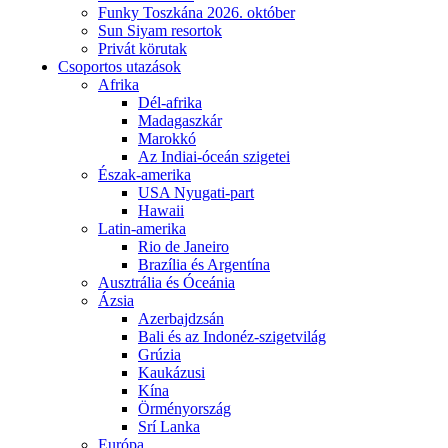
Funky Toszkána 2026. október
Sun Siyam resortok
Privát körutak
Csoportos utazások
Afrika
Dél-afrika
Madagaszkár
Marokkó
Az Indiai-óceán szigetei
Észak-amerika
USA Nyugati-part
Hawaii
Latin-amerika
Rio de Janeiro
Brazília és Argentína
Ausztrália és Óceánia
Ázsia
Azerbajdzsán
Bali és az Indonéz-szigetvilág
Grúzia
Kaukázusi
Kína
Örményország
Srí Lanka
Európa