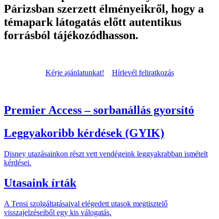
Párizsban szerzett élményeikről, hogy a
témapark látogatás előtt autentikus
forrásból tájékozódhasson.
Kérje ajánlatunkat!
Hírlevél feliratkozás
Premier Access – sorbanállás gyorsító
Leggyakoribb kérdések (GYIK)
Disney utazásainkon részt vett vendégeink leggyakrabban ismételt
kérdései.
Utasaink írták
A Tensi szolgáltatásaival elégedett utasok megtisztelő
visszajelzéseiből egy kis válogatás.