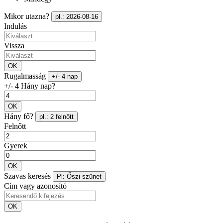
Mikor utazna?
pl.: 2026-08-16
Indulás
Vissza
OK
Rugalmasság
+/- 4 nap
+/- 4 Hány nap?
OK
Hány fő?
pl.: 2 felnőtt
Felnőtt
Gyerek
OK
Szavas keresés
Pl: Őszi szünet
Cím vagy azonosító
OK