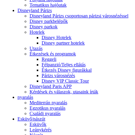
Tematikus hajóutak
Disneyland Párizs
Disneyland Párizs csoportosan párizsi városnézéssel
Disney parkbelépők
Disney parkok
Hotelek
Disney Hotelek
Disney partner hotelek
Utazás
Étkezések és programok
Reggeli
Félpanzió/Teljes ellátás
Étkezés Disney figurákkal
Párizs városnézés
Disney VIP Classic Tour
Disneyland Paris APP
Kérdések és válaszok, utasaink írták
nyaralás
Mediterrán nyaralás
Egzotikus nyaralás
Családi nyaralás
Esküvő/nászút
Esküvők
Leánykérés