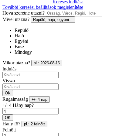
Keresés indítása
További keresési beállítások megjelenítése
Hova szeretne utazni?
Mivel utazna?
Repülő, hajó, egyéni...
Repülő
Hajó
Egyéni
Busz
Mindegy
Mikor utazna?
pl.: 2026-08-16
Indulás
Vissza
OK
Rugalmasság
+/- 4 nap
+/- 4 Hány nap?
OK
Hány fő?
pl.: 2 felnőtt
Felnőtt