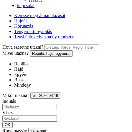
Nászút
kapcsolat
Keresse meg álmai utazását
Hajóút
Körutazás
Tengerparti nyaralás
Tensi Cib kedvezmény rendszer
Hova szeretne utazni?
Mivel utazna?
Repülő, hajó, egyéni...
Repülő
Hajó
Egyéni
Busz
Mindegy
Mikor utazna?
pl.: 2026-08-16
Indulás
Vissza
OK
Rugalmasság
+/- 4 nap