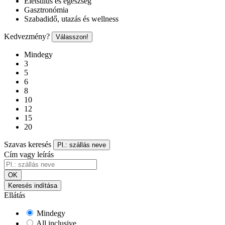
Életstílus és egészség
Gasztronómia
Szabadidő, utazás és wellness
Kedvezmény?
Válasszon!
Mindegy
3
5
6
8
10
12
15
20
Szavas keresés
Pl.: szállás neve
Cím vagy leírás
OK
Keresés indítása
Ellátás
Mindegy
All inclusive