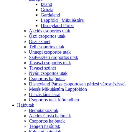
Izland
Grúzia
Gardaland
Lappföld - Mikulástúra
Disneyland Párizs
Akciós csoportos utak
Őszi csoportos utak
Őszi szünet
Téli csoportos utak
Ünnepi csoportos utak
Szilveszteri csoportos utak
Tavaszi csoportos utak
Tavaszi szünet
Nyári csoportos utak
Csoportos hajóutak
Disneyland Párizs csoportosan párizsi városnézéssel
Mesés Mikulástúra Lappföldön
Utazás társítással
Csoportos utak időrendben
Hajóutak
Bemutatkozunk
Akciós Costa hajóutak
Csoportos hajóutak
Tengeri hajóutak
Folyami hajóutak