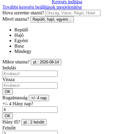
Keresés indítása
További keresési beállítások megjelenítése
Hova szeretne utazni?
Mivel utazna?
Repülő, hajó, egyéni...
Repülő
Hajó
Egyéni
Busz
Mindegy
Mikor utazna?
pl.: 2026-08-14
Indulás
Vissza
OK
Rugalmasság
+/- 4 nap
+/- 4 Hány nap?
OK
Hány fő?
pl.: 2 felnőtt
Felnőtt