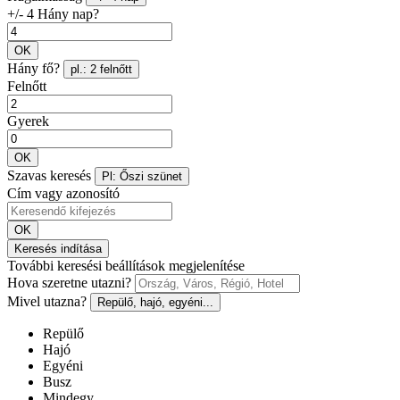
+/- 4 Hány nap?
OK
Hány fő?
pl.: 2 felnőtt
Felnőtt
Gyerek
OK
Szavas keresés
Pl: Őszi szünet
Cím vagy azonosító
OK
Keresés indítása
További keresési beállítások megjelenítése
Hova szeretne utazni?
Mivel utazna?
Repülő, hajó, egyéni...
Repülő
Hajó
Egyéni
Busz
Mindegy