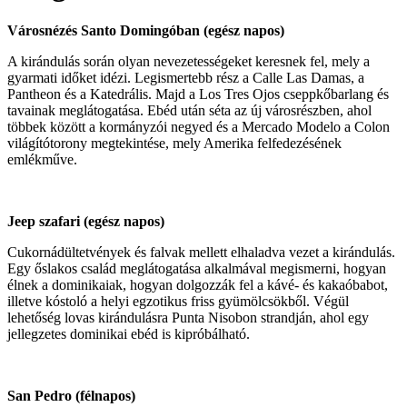
Városnézés Santo Domingóban (egész napos)
A kirándulás során olyan nevezetességeket keresnek fel, mely a
gyarmati időket idézi. Legismertebb rész a Calle Las Damas, a
Pantheon és a Katedrális. Majd a Los Tres Ojos cseppkőbarlang és
tavainak meglátogatása. Ebéd után séta az új városrészben, ahol
többek között a kormányzói negyed és a Mercado Modelo a Colon
világítótorony megtekintése, mely Amerika felfedezésének
emlékműve.
Jeep szafari (egész napos)
Cukornádültetvények és falvak mellett elhaladva vezet a kirándulás.
Egy őslakos család meglátogatása alkalmával megismerni, hogyan
élnek a dominikaiak, hogyan dolgozzák fel a kávé- és kakaóbabot,
illetve kóstoló a helyi egzotikus friss gyümölcsökből. Végül
lehetőség lovas kirándulásra Punta Nisobon strandján, ahol egy
jellegzetes dominikai ebéd is kipróbálható.
San Pedro (félnapos)