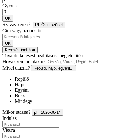
Gyerek
OK
Szavas keresés
Pl: Őszi szünet
Cím vagy azonosító
OK
Keresés indítása
További keresési beállítások megjelenítése
Hova szeretne utazni?
Mivel utazna?
Repülő, hajó, egyéni...
Repülő
Hajó
Egyéni
Busz
Mindegy
Mikor utazna?
pl.: 2026-08-14
Indulás
Vissza