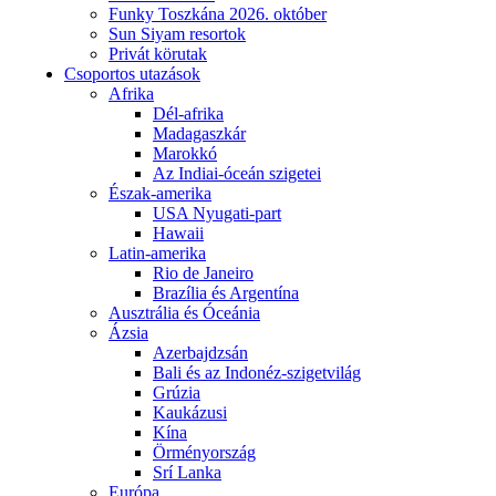
Funky Toszkána 2026. október
Sun Siyam resortok
Privát körutak
Csoportos utazások
Afrika
Dél-afrika
Madagaszkár
Marokkó
Az Indiai-óceán szigetei
Észak-amerika
USA Nyugati-part
Hawaii
Latin-amerika
Rio de Janeiro
Brazília és Argentína
Ausztrália és Óceánia
Ázsia
Azerbajdzsán
Bali és az Indonéz-szigetvilág
Grúzia
Kaukázusi
Kína
Örményország
Srí Lanka
Európa