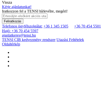
Vissza
Kérje ajánlatunkat!
Iratkozzon fel a TENSI hírlevélre, megéri!
Feliratkozás
Telefonos ügyfélszolgálat:
+36 1 345 1505
+36 70 454 5501
Hajó: +36 70 454 5597
ajanlatkeres@tensi.hu
TENSI CIB kedvezmény rendszer
Utazási Feltételek
Oldaltérkép