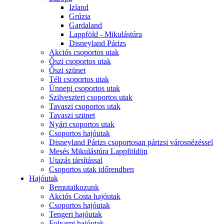
Izland
Grúzia
Gardaland
Lappföld - Mikulástúra
Disneyland Párizs
Akciós csoportos utak
Őszi csoportos utak
Őszi szünet
Téli csoportos utak
Ünnepi csoportos utak
Szilveszteri csoportos utak
Tavaszi csoportos utak
Tavaszi szünet
Nyári csoportos utak
Csoportos hajóutak
Disneyland Párizs csoportosan párizsi városnézéssel
Mesés Mikulástúra Lappföldön
Utazás társítással
Csoportos utak időrendben
Hajóutak
Bemutatkozunk
Akciós Costa hajóutak
Csoportos hajóutak
Tengeri hajóutak
Folyami hajóutak