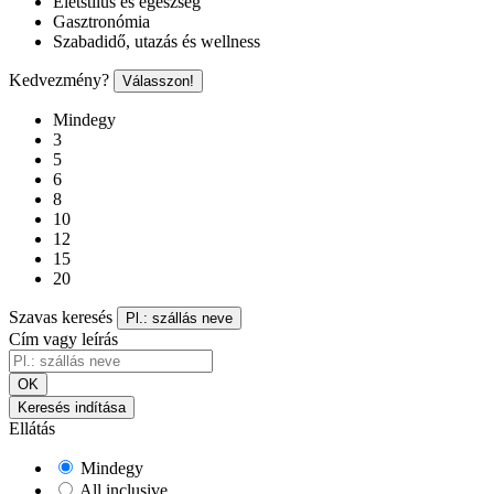
Életstílus és egészség
Gasztronómia
Szabadidő, utazás és wellness
Kedvezmény?
Válasszon!
Mindegy
3
5
6
8
10
12
15
20
Szavas keresés
Pl.: szállás neve
Cím vagy leírás
OK
Keresés indítása
Ellátás
Mindegy
All inclusive