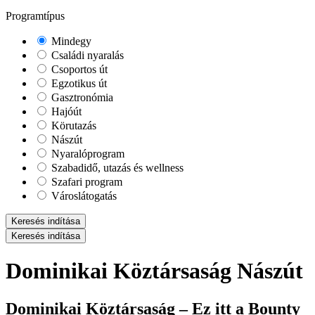
Programtípus
Mindegy
Családi nyaralás
Csoportos út
Egzotikus út
Gasztronómia
Hajóút
Körutazás
Nászút
Nyaralóprogram
Szabadidő, utazás és wellness
Szafari program
Városlátogatás
Keresés indítása
Keresés indítása
Dominikai Köztársaság Nászút
Dominikai Köztársaság – Ez itt a Bounty