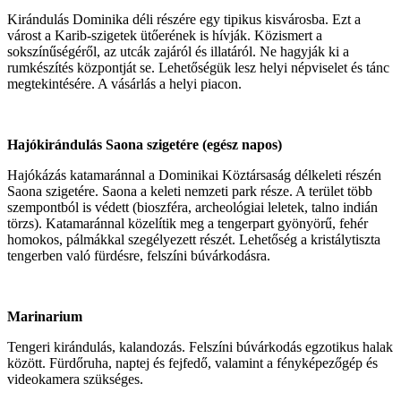
Kirándulás Dominika déli részére egy tipikus kisvárosba. Ezt a
várost a Karib-szigetek ütőerének is hívják. Közismert a
sokszínűségéről, az utcák zajáról és illatáról. Ne hagyják ki a
rumkészítés központját se. Lehetőségük lesz helyi népviselet és tánc
megtekintésére. A vásárlás a helyi piacon.
Hajókirándulás Saona szigetére (egész napos)
Hajókázás katamaránnal a Dominikai Köztársaság délkeleti részén
Saona szigetére. Saona a keleti nemzeti park része. A terület több
szempontból is védett (bioszféra, archeológiai leletek, talno indián
törzs). Katamaránnal közelítik meg a tengerpart gyönyörű, fehér
homokos, pálmákkal szegélyezett részét. Lehetőség a kristálytiszta
tengerben való fürdésre, felszíni búvárkodásra.
Marinarium
Tengeri kirándulás, kalandozás. Felszíni búvárkodás egzotikus halak
között. Fürdőruha, naptej és fejfedő, valamint a fényképezőgép és
videokamera szükséges.