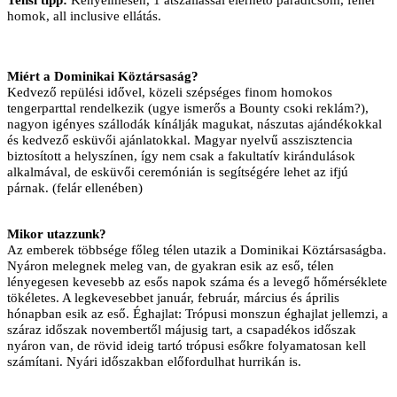
homok, all inclusive ellátás.
Miért a Dominikai Köztársaság?
Kedvező repülési idővel, közeli szépséges finom homokos
tengerparttal rendelkezik (ugye ismerős a Bounty csoki reklám?),
nagyon igényes szállodák kínálják magukat, nászutas ajándékokkal
és kedvező esküvői ajánlatokkal. Magyar nyelvű asszisztencia
biztosított a helyszínen, így nem csak a fakultatív kirándulások
alkalmával, de esküvői ceremónián is segítségére lehet az ifjú
párnak. (felár ellenében)
Mikor utazzunk?
Az emberek többsége főleg télen utazik a Dominikai Köztársaságba.
Nyáron melegnek meleg van, de gyakran esik az eső, télen
lényegesen kevesebb az esős napok száma és a levegő hőmérséklete
tökéletes. A legkevesebbet január, február, március és április
hónapban esik az eső. Éghajlat: Trópusi monszun éghajlat jellemzi, a
száraz időszak novembertől májusig tart, a csapadékos időszak
nyáron van, de rövid ideig tartó trópusi esőkre folyamatosan kell
számítani. Nyári időszakban előfordulhat hurrikán is.