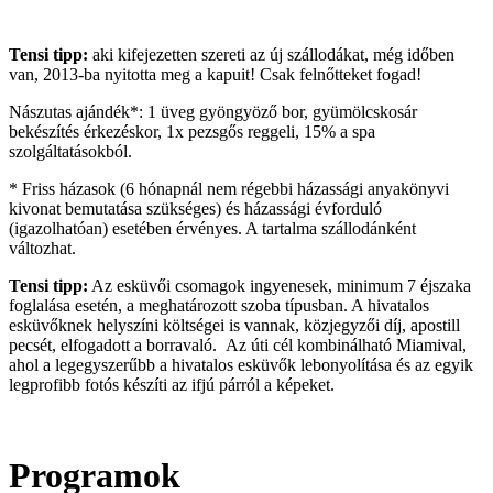
Tensi tipp:
aki kifejezetten szereti az új szállodákat, még időben
van, 2013-ba nyitotta meg a kapuit! Csak felnőtteket fogad!
Nászutas ajándék*: 1 üveg gyöngyöző bor, gyümölcskosár
bekészítés érkezéskor, 1x pezsgős reggeli, 15% a spa
szolgáltatásokból.
* Friss házasok (6 hónapnál nem régebbi házassági anyakönyvi
kivonat bemutatása szükséges) és házassági évforduló
(igazolhatóan) esetében érvényes. A tartalma szállodánként
változhat.
Tensi tipp:
Az esküvői csomagok ingyenesek, minimum 7 éjszaka
foglalása esetén, a meghatározott szoba típusban. A hivatalos
esküvőknek helyszíni költségei is vannak, közjegyzői díj, apostill
pecsét, elfogadott a borravaló. Az úti cél kombinálható Miamival,
ahol a legegyszerűbb a hivatalos esküvők lebonyolítása és az egyik
legprofibb fotós készíti az ifjú párról a képeket.
Programok