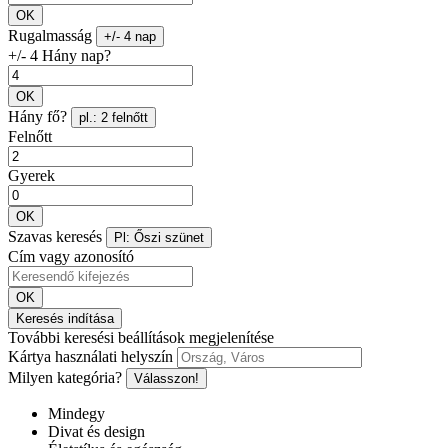
OK
Rugalmasság
+/- 4 nap
+/- 4 Hány nap?
OK
Hány fő?
pl.: 2 felnőtt
Felnőtt
Gyerek
OK
Szavas keresés
Pl: Őszi szünet
Cím vagy azonosító
OK
Keresés indítása
További keresési beállítások megjelenítése
Kártya használati helyszín
Milyen kategória?
Válasszon!
Mindegy
Divat és design