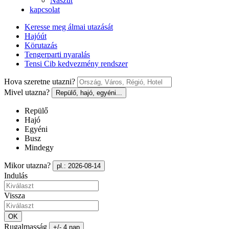
Nászút
kapcsolat
Keresse meg álmai utazását
Hajóút
Körutazás
Tengerparti nyaralás
Tensi Cib kedvezmény rendszer
Hova szeretne utazni?
Mivel utazna?
Repülő, hajó, egyéni...
Repülő
Hajó
Egyéni
Busz
Mindegy
Mikor utazna?
pl.: 2026-08-14
Indulás
Vissza
OK
Rugalmasság
+/- 4 nap