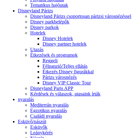
Tematikus hajóutak
Disneyland Párizs
Disneyland Párizs csoportosan párizsi városnézéssel
Disney parkbelépők
Disney parkok
Hotelek
Disney Hotelek
Disney partner hotelek
Utazás
Étkezések és programok
Reggeli
Félpanzió/Teljes ellátás
Étkezés Disney figurákkal
Párizs városnézés
Disney VIP Classic Tour
Disneyland Paris APP
Kérdések és válaszok, utasaink írták
nyaralás
Mediterrán nyaralás
Egzotikus nyaralás
Családi nyaralás
Esküvő/nászút
Esküvők
Leánykérés