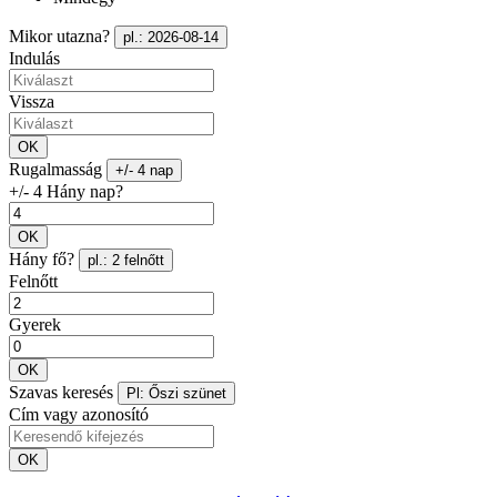
Mikor utazna?
pl.: 2026-08-14
Indulás
Vissza
OK
Rugalmasság
+/- 4 nap
+/- 4 Hány nap?
OK
Hány fő?
pl.: 2 felnőtt
Felnőtt
Gyerek
OK
Szavas keresés
Pl: Őszi szünet
Cím vagy azonosító
OK