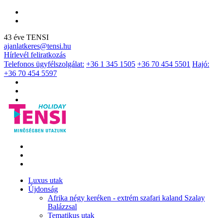
43 éve TENSI
ajanlatkeres@tensi.hu
Hírlevél feliratkozás
Telefonos ügyfélszolgálat:
+36 1 345 1505
+36 70 454 5501
Hajó:
+36 70 454 5597
Luxus utak
Újdonság
Afrika négy keréken - extrém szafari kaland Szalay
Balázzsal
Tematikus utak