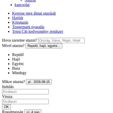
Nászút
kapcsolat
Keresse meg álmai utazását
Hajóút
Körutazás
Tengerparti nyaralás
Tensi Cib kedvezmény rendszer
Hova szeretne utazni?
Mivel utazna?
Repülő, hajó, egyéni...
Repülő
Hajó
Egyéni
Busz
Mindegy
Mikor utazna?
pl.: 2026-08-15
Indulás
Vissza
OK
Rugalmasság
+/- 4 nap