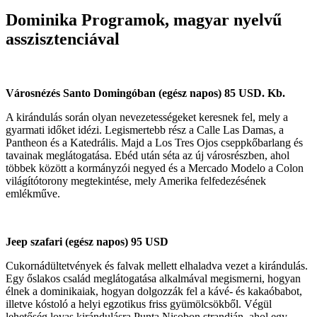
Dominika Programok, magyar nyelvű
asszisztenciával
Városnézés Santo Domingóban (egész napos) 85 USD. Kb.
A kirándulás során olyan nevezetességeket keresnek fel, mely a
gyarmati időket idézi. Legismertebb rész a Calle Las Damas, a
Pantheon és a Katedrális. Majd a Los Tres Ojos cseppkőbarlang és
tavainak meglátogatása. Ebéd után séta az új városrészben, ahol
többek között a kormányzói negyed és a Mercado Modelo a Colon
világítótorony megtekintése, mely Amerika felfedezésének
emlékműve.
Jeep szafari (egész napos) 95 USD
Cukornádültetvények és falvak mellett elhaladva vezet a kirándulás.
Egy őslakos család meglátogatása alkalmával megismerni, hogyan
élnek a dominikaiak, hogyan dolgozzák fel a kávé- és kakaóbabot,
illetve kóstoló a helyi egzotikus friss gyümölcsökből. Végül
lehetőség lovas kirándulásra Punta Nisobon strandján, ahol egy