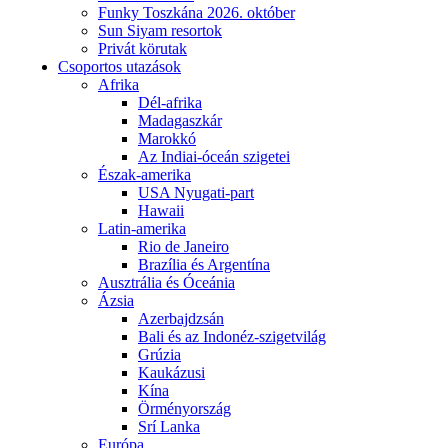
Funky Toszkána 2026. október
Sun Siyam resortok
Privát körutak
Csoportos utazások
Afrika
Dél-afrika
Madagaszkár
Marokkó
Az Indiai-óceán szigetei
Észak-amerika
USA Nyugati-part
Hawaii
Latin-amerika
Rio de Janeiro
Brazília és Argentína
Ausztrália és Óceánia
Ázsia
Azerbajdzsán
Bali és az Indonéz-szigetvilág
Grúzia
Kaukázusi
Kína
Örményország
Srí Lanka
Európa