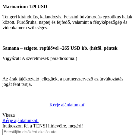
Marinarium 129 USD
Tengeri kirándulás, kalandozás. Felszíni búvárkodás egzotikus halak
között. Fürdőruha, naptej és fejfedő, valamint a fényképezőgép és
videokamera szükséges.
Samana – szigete, repülővel –265 USD kb. (hétfő, péntek
Vigyázat! A szerelmesek paradicsoma!)
Az árak tájékoztató jellegűek, a partnerszervező az árváltoztatás
jogát fent tartja.
Kérje ajánlatunkat!
Vissza
Kérje ajánlatunkat!
Iratkozzon fel a TENSI hírlevélre, megéri!