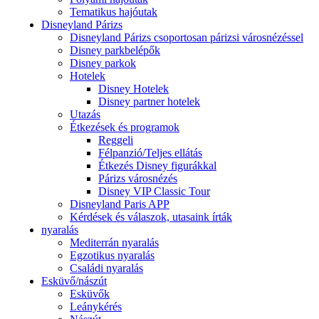
Tematikus hajóutak
Disneyland Párizs
Disneyland Párizs csoportosan párizsi városnézéssel
Disney parkbelépők
Disney parkok
Hotelek
Disney Hotelek
Disney partner hotelek
Utazás
Étkezések és programok
Reggeli
Félpanzió/Teljes ellátás
Étkezés Disney figurákkal
Párizs városnézés
Disney VIP Classic Tour
Disneyland Paris APP
Kérdések és válaszok, utasaink írták
nyaralás
Mediterrán nyaralás
Egzotikus nyaralás
Családi nyaralás
Esküvő/nászút
Esküvők
Leánykérés