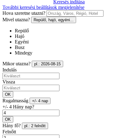
Keresés indítása
További keresési beállítások megjelenítése
Hova szeretne utazni?
Mivel utazna?
Repülő, hajó, egyéni...
Repülő
Hajó
Egyéni
Busz
Mindegy
Mikor utazna?
pl.: 2026-08-15
Indulás
Vissza
OK
Rugalmasság
+/- 4 nap
+/- 4 Hány nap?
OK
Hány fő?
pl.: 2 felnőtt
Felnőtt