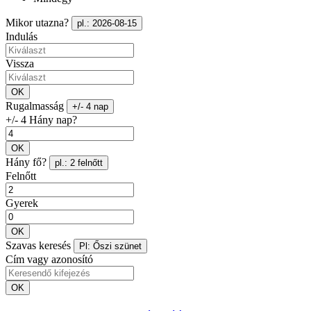
Mikor utazna?
pl.: 2026-08-15
Indulás
Vissza
OK
Rugalmasság
+/- 4 nap
+/- 4 Hány nap?
OK
Hány fő?
pl.: 2 felnőtt
Felnőtt
Gyerek
OK
Szavas keresés
Pl: Őszi szünet
Cím vagy azonosító
OK