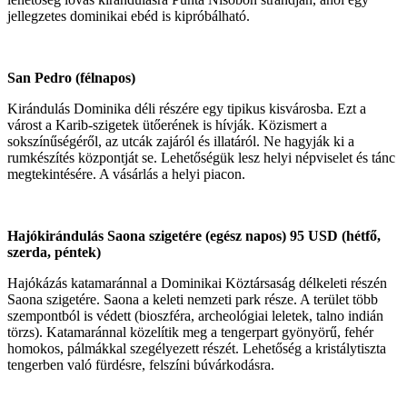
jellegzetes dominikai ebéd is kipróbálható.
San Pedro (félnapos)
Kirándulás Dominika déli részére egy tipikus kisvárosba. Ezt a
várost a Karib-szigetek ütőerének is hívják. Közismert a
sokszínűségéről, az utcák zajáról és illatáról. Ne hagyják ki a
rumkészítés központját se. Lehetőségük lesz helyi népviselet és tánc
megtekintésére. A vásárlás a helyi piacon.
Hajókirándulás Saona szigetére (egész napos) 95 USD (hétfő,
szerda, péntek)
Hajókázás katamaránnal a Dominikai Köztársaság délkeleti részén
Saona szigetére. Saona a keleti nemzeti park része. A terület több
szempontból is védett (bioszféra, archeológiai leletek, talno indián
törzs). Katamaránnal közelítik meg a tengerpart gyönyörű, fehér
homokos, pálmákkal szegélyezett részét. Lehetőség a kristálytiszta
tengerben való fürdésre, felszíni búvárkodásra.