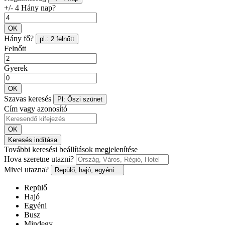
+/- 4 Hány nap?
OK
Hány fő?
pl.: 2 felnőtt
Felnőtt
Gyerek
OK
Szavas keresés
Pl: Őszi szünet
Cím vagy azonosító
OK
Keresés indítása
További keresési beállítások megjelenítése
Hova szeretne utazni?
Mivel utazna?
Repülő, hajó, egyéni...
Repülő
Hajó
Egyéni
Busz
Mindegy