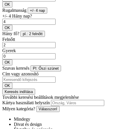
OK
Rugalmasság
+/- 4 nap
+/- 4 Hány nap?
OK
Hány fő?
pl.: 2 felnőtt
Felnőtt
Gyerek
OK
Szavas keresés
Pl: Őszi szünet
Cím vagy azonosító
OK
Keresés indítása
További keresési beállítások megjelenítése
Kártya használati helyszín
Milyen kategória?
Válasszon!
Mindegy
Divat és design