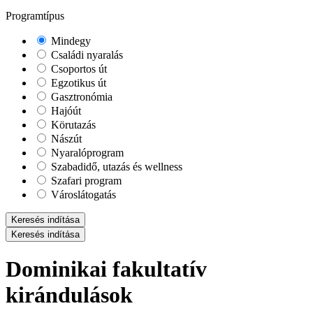
Programtípus
Mindegy
Családi nyaralás
Csoportos út
Egzotikus út
Gasztronómia
Hajóút
Körutazás
Nászút
Nyaralóprogram
Szabadidő, utazás és wellness
Szafari program
Városlátogatás
Keresés indítása
Keresés indítása
Dominikai fakultatív
kirándulások