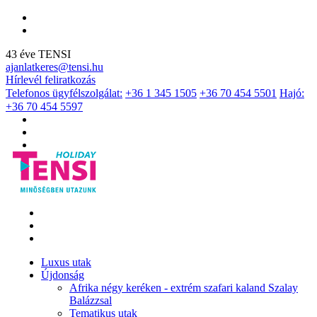
43 éve TENSI
ajanlatkeres@tensi.hu
Hírlevél feliratkozás
Telefonos ügyfélszolgálat:
+36 1 345 1505
+36 70 454 5501
Hajó:
+36 70 454 5597
Luxus utak
Újdonság
Afrika négy keréken - extrém szafari kaland Szalay
Balázzsal
Tematikus utak