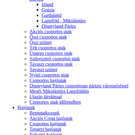
Izland
Grúzia
Gardaland
Lappföld - Mikulástúra
Disneyland Párizs
Akciós csoportos utak
Őszi csoportos utak
Őszi szünet
Téli csoportos utak
Ünnepi csoportos utak
Szilveszteri csoportos utak
Tavaszi csoportos utak
Tavaszi szünet
Nyári csoportos utak
Csoportos hajóutak
Disneyland Párizs csoportosan párizsi városnézéssel
Mesés Mikulástúra Lappföldön
Utazás társítással
Csoportos utak időrendben
Hajóutak
Bemutatkozunk
Akciós Costa hajóutak
Csoportos hajóutak
Tengeri hajóutak
Folyami hajóutak