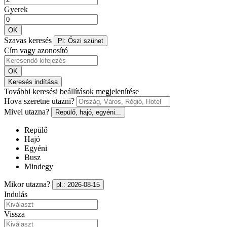
Gyerek
OK
Szavas keresés
Pl: Őszi szünet
Cím vagy azonosító
OK
Keresés indítása
További keresési beállítások megjelenítése
Hova szeretne utazni?
Mivel utazna?
Repülő, hajó, egyéni...
Repülő
Hajó
Egyéni
Busz
Mindegy
Mikor utazna?
pl.: 2026-08-15
Indulás
Vissza