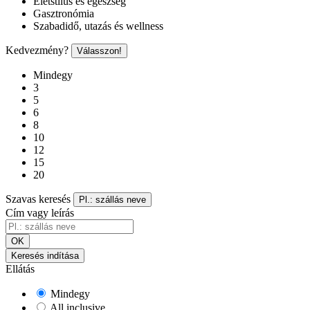
Életstílus és egészség
Gasztronómia
Szabadidő, utazás és wellness
Kedvezmény?
Válasszon!
Mindegy
3
5
6
8
10
12
15
20
Szavas keresés
Pl.: szállás neve
Cím vagy leírás
OK
Keresés indítása
Ellátás
Mindegy
All inclusive