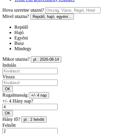
Hova szeretne utazni?
Mivel utazna?
Repülő, hajó, egyéni...
Repülő
Hajó
Egyéni
Busz
Mindegy
Mikor utazna?
pl.: 2026-08-14
Indulás
Vissza
OK
Rugalmasság
+/- 4 nap
+/- 4 Hány nap?
OK
Hány fő?
pl.: 2 felnőtt
Felnőtt