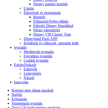
Disney partner hotelek
Utazás
Étkezések és programok
Reggeli
Félpanzió/Teljes ellátás
Étkezés Disney figurákkal
Párizs városnézés
Disney VIP Classic Tour
Disneyland Paris APP
Kérdések és válaszok, utasaink írták
nyaralás
Mediterrán nyaralás
Egzotikus nyaralás
Családi nyaralás
Esküvő/nászút
Esküvők
Leánykérés
Nászút
kapcsolat
Keresse meg álmai utazását
Hajóút
Körutazás
Tengerparti nyaralás
Tensi Cib kedvezmény rendszer