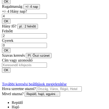
OK
Rugalmasság
+/- 4 nap
+/- 4 Hány nap?
OK
Hány fő?
pl.: 2 felnőtt
Felnőtt
Gyerek
OK
Szavas keresés
Pl: Őszi szünet
Cím vagy azonosító
OK
További keresési beállítások megjelenítése
Hova szeretne utazni?
Mivel utazna?
Repülő, hajó, egyéni...
Repülő
Hajó