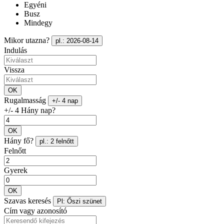
Egyéni
Busz
Mindegy
Mikor utazna?
pl.: 2026-08-14
Indulás
Vissza
OK
Rugalmasság
+/- 4 nap
+/- 4 Hány nap?
OK
Hány fő?
pl.: 2 felnőtt
Felnőtt
Gyerek
OK
Szavas keresés
Pl: Őszi szünet
Cím vagy azonosító