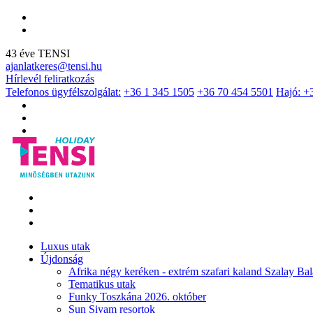
43 éve TENSI
ajanlatkeres@tensi.hu
Hírlevél feliratkozás
Telefonos ügyfélszolgálat:
+36 1 345 1505
+36 70 454 5501
Hajó: +
Luxus utak
Újdonság
Afrika négy keréken - extrém szafari kaland Szalay Bal
Tematikus utak
Funky Toszkána 2026. október
Sun Siyam resortok