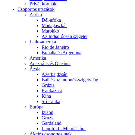
Privát körutak
Csoportos utazások
Afrika
Dél-afrika
Madagaszkár
Marokkó
Az Indiai-óceán szigetei
Latin-amerika
Rio de Janeiro
Brazília és Argentína
Amerika
Ausztrális és Óceánia
Ázsia
Azerbajdzsán
Bali és az Indonéz-szigetvilág
Grúzia
Kaukázusi
Kína
Srí Lanka
Európa
Izland
Grúzia
Gardaland
Lappföld - Mikulástúra
Akciós csoportos utak