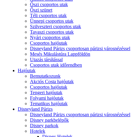
Őszi csoportos utak
Őszi szünet
Téli csoportos utak
Ünnepi csoportos utak
Szilveszteri csoportos utak
Tavaszi csoportos utak
Nyári csoportos utak
Csoportos hajóutak
Disneyland Párizs csoportosan párizsi városnézéssel
Mesés Mikulástúra Lappföldön
Utazás társítással
Csoportos utak időrendben
Hajóutak
Bemutatkozunk
Akciós Costa hajóutak
Csoportos hajóutak
Tengeri hajóutak
Folyami hajóutak
Tematikus hajóutak
Disneyland Párizs
Disneyland Párizs csoportosan párizsi városnézéssel
Disney parkbelépők
Disney parkok
Hotelek
Disney Hotelek