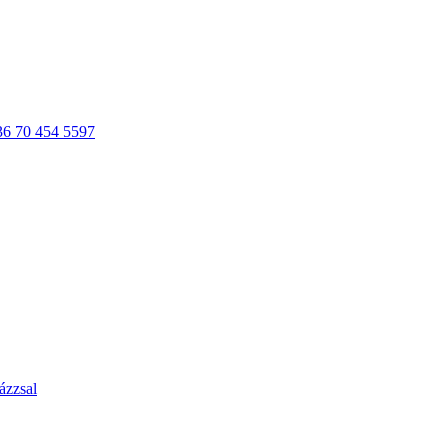
36 70 454 5597
ázzsal