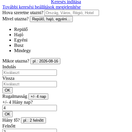
Keresés indítása
További keresési beállítások megjelenítése
Hova szeretne utazni?
Mivel utazna?
Repülő, hajó, egyéni...
Repülő
Hajó
Egyéni
Busz
Mindegy
Mikor utazna?
pl.: 2026-08-16
Indulás
Vissza
OK
Rugalmasság
+/- 4 nap
+/- 4 Hány nap?
OK
Hány fő?
pl.: 2 felnőtt
Felnőtt