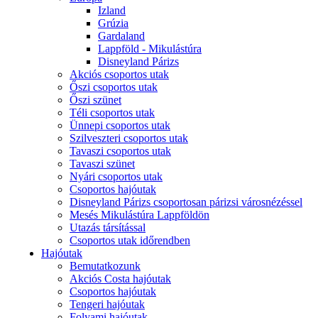
Izland
Grúzia
Gardaland
Lappföld - Mikulástúra
Disneyland Párizs
Akciós csoportos utak
Őszi csoportos utak
Őszi szünet
Téli csoportos utak
Ünnepi csoportos utak
Szilveszteri csoportos utak
Tavaszi csoportos utak
Tavaszi szünet
Nyári csoportos utak
Csoportos hajóutak
Disneyland Párizs csoportosan párizsi városnézéssel
Mesés Mikulástúra Lappföldön
Utazás társítással
Csoportos utak időrendben
Hajóutak
Bemutatkozunk
Akciós Costa hajóutak
Csoportos hajóutak
Tengeri hajóutak
Folyami hajóutak