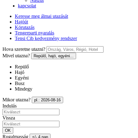
Nászút
kapcsolat
Keresse meg álmai utazását
Hajóút
Körutazás
Tengerparti nyaralás
Tensi Cib kedvezmény rendszer
Hova szeretne utazni?
Mivel utazna?
Repülő, hajó, egyéni...
Repülő
Hajó
Egyéni
Busz
Mindegy
Mikor utazna?
pl.: 2026-08-16
Indulás
Vissza
OK
Rugalmasság
+/- 4 nap