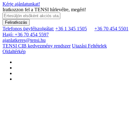
Kérje ajánlatunkat!
Iratkozzon fel a TENSI hírlevélre, megéri!
Feliratkozás
Telefonos ügyfélszolgálat:
+36 1 345 1505
+36 70 454 5501
Hajó: +36 70 454 5597
ajanlatkeres@tensi.hu
TENSI CIB kedvezmény rendszer
Utazási Feltételek
Oldaltérkép