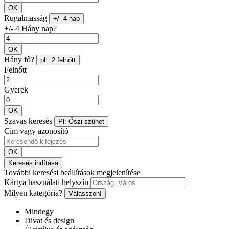
OK
Rugalmasság
+/- 4 nap
+/- 4 Hány nap?
OK
Hány fő?
pl.: 2 felnőtt
Felnőtt
Gyerek
OK
Szavas keresés
Pl: Őszi szünet
Cím vagy azonosító
OK
Keresés indítása
További keresési beállítások megjelenítése
Kártya használati helyszín
Milyen kategória?
Válasszon!
Mindegy
Divat és design