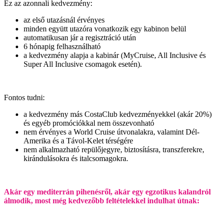
Ez az azonnali kedvezmény:
az első utazásnál érvényes
minden együtt utazóra vonatkozik egy kabinon belül
automatikusan jár a regisztráció után
6 hónapig felhasználható
a kedvezmény alapja a kabinár (MyCruise, All Inclusive és
Super All Inclusive csomagok esetén).
Fontos tudni:
a kedvezmény más CostaClub kedvezményekkel (akár 20%)
és egyéb promóciókkal nem összevonható
nem érvényes a World Cruise útvonalakra, valamint Dél-
Amerika és a Távol-Kelet térségére
nem alkalmazható repülőjegyre, biztosításra, transzferekre,
kirándulásokra és italcsomagokra.
Akár egy mediterrán pihenésről, akár egy egzotikus kalandról
álmodik, most még kedvezőbb feltételekkel indulhat útnak: