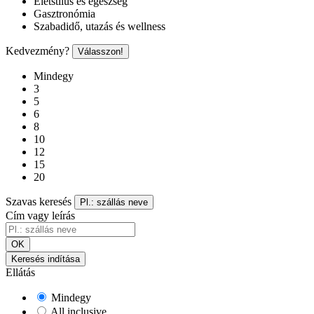
Életstílus és egészség
Gasztronómia
Szabadidő, utazás és wellness
Kedvezmény?
Válasszon!
Mindegy
3
5
6
8
10
12
15
20
Szavas keresés
Pl.: szállás neve
Cím vagy leírás
OK
Keresés indítása
Ellátás
Mindegy
All inclusive