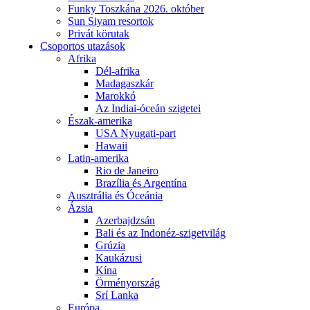
Funky Toszkána 2026. október
Sun Siyam resortok
Privát körutak
Csoportos utazások
Afrika
Dél-afrika
Madagaszkár
Marokkó
Az Indiai-óceán szigetei
Észak-amerika
USA Nyugati-part
Hawaii
Latin-amerika
Rio de Janeiro
Brazília és Argentína
Ausztrália és Óceánia
Ázsia
Azerbajdzsán
Bali és az Indonéz-szigetvilág
Grúzia
Kaukázusi
Kína
Örményország
Srí Lanka
Európa