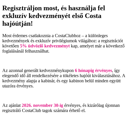
Regisztráljon most, és használja fel
exkluzív kedvezményét első Costa
hajóútján!
Most érdemes csatlakoznia a CostaClubhoz – a különleges
kedvezmények és exkluzív privilégiumok világához: a regisztrációt
követően
5% üdvözlő kedvezményt
kap, amelyet már a következő
foglalásánál felhasználhat.
Az azonnal generált kedvezménykupon
6 hónapig érvényes
, így
elegendő idő áll rendelkezésére a tökéletes hajóút kiválasztásához. A
kedvezmény alapja a kabinár, és egy kabinon belül minden együtt
utazóra érvényes.
Az ajánlat
2026. november 30-ig
érvényes, és kizárólag újonnan
regisztráló CostaClub tagok számára érhető el.