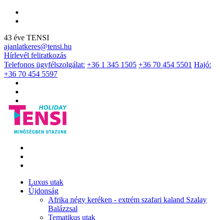
43 éve TENSI
ajanlatkeres@tensi.hu
Hírlevél feliratkozás
Telefonos ügyfélszolgálat:
+36 1 345 1505
+36 70 454 5501
Hajó:
+36 70 454 5597
Luxus utak
Újdonság
Afrika négy keréken - extrém szafari kaland Szalay
Balázzsal
Tematikus utak