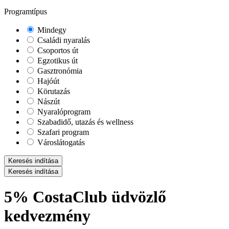
Programtípus
Mindegy
Családi nyaralás
Csoportos út
Egzotikus út
Gasztronómia
Hajóút
Körutazás
Nászút
Nyaralóprogram
Szabadidő, utazás és wellness
Szafari program
Városlátogatás
Keresés indítása
Keresés indítása
5% CostaClub üdvözlő
kedvezmény