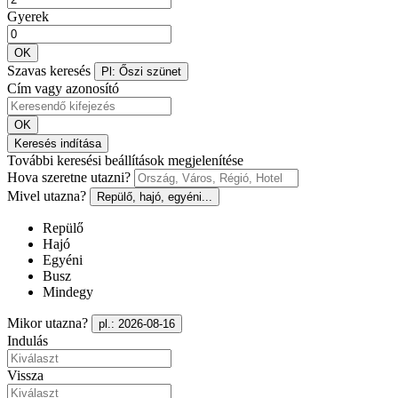
Gyerek
OK
Szavas keresés
Pl: Őszi szünet
Cím vagy azonosító
OK
Keresés indítása
További keresési beállítások megjelenítése
Hova szeretne utazni?
Mivel utazna?
Repülő, hajó, egyéni...
Repülő
Hajó
Egyéni
Busz
Mindegy
Mikor utazna?
pl.: 2026-08-16
Indulás
Vissza