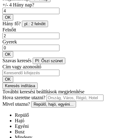
+/- 4 Hány nap?
OK
Hány fő?
pl.: 2 felnőtt
Felnőtt
Gyerek
OK
Szavas keresés
Pl: Őszi szünet
Cím vagy azonosító
OK
Keresés indítása
További keresési beállítások megjelenítése
Hova szeretne utazni?
Mivel utazna?
Repülő, hajó, egyéni...
Repülő
Hajó
Egyéni
Busz
Mindegy