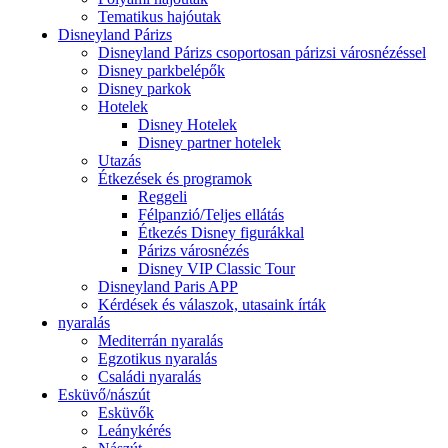
Tematikus hajóutak
Disneyland Párizs
Disneyland Párizs csoportosan párizsi városnézéssel
Disney parkbelépők
Disney parkok
Hotelek
Disney Hotelek
Disney partner hotelek
Utazás
Étkezések és programok
Reggeli
Félpanzió/Teljes ellátás
Étkezés Disney figurákkal
Párizs városnézés
Disney VIP Classic Tour
Disneyland Paris APP
Kérdések és válaszok, utasaink írták
nyaralás
Mediterrán nyaralás
Egzotikus nyaralás
Családi nyaralás
Esküvő/nászút
Esküvők
Leánykérés