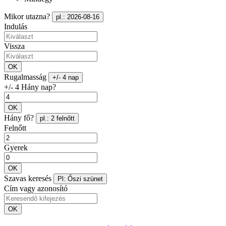
Mikor utazna?
pl.: 2026-08-16
Indulás
Vissza
OK
Rugalmasság
+/- 4 nap
+/- 4 Hány nap?
OK
Hány fő?
pl.: 2 felnőtt
Felnőtt
Gyerek
OK
Szavas keresés
Pl: Őszi szünet
Cím vagy azonosító
OK