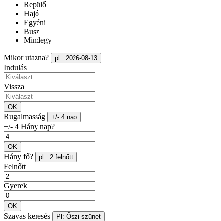
Repülő
Hajó
Egyéni
Busz
Mindegy
Mikor utazna?
pl.: 2026-08-13
Indulás
Vissza
OK
Rugalmasság
+/- 4 nap
+/- 4 Hány nap?
OK
Hány fő?
pl.: 2 felnőtt
Felnőtt
Gyerek
OK
Szavas keresés
Pl: Őszi szünet