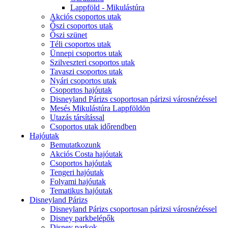
Lappföld - Mikulástúra
Akciós csoportos utak
Őszi csoportos utak
Őszi szünet
Téli csoportos utak
Ünnepi csoportos utak
Szilveszteri csoportos utak
Tavaszi csoportos utak
Nyári csoportos utak
Csoportos hajóutak
Disneyland Párizs csoportosan párizsi városnézéssel
Mesés Mikulástúra Lappföldön
Utazás társítással
Csoportos utak időrendben
Hajóutak
Bemutatkozunk
Akciós Costa hajóutak
Csoportos hajóutak
Tengeri hajóutak
Folyami hajóutak
Tematikus hajóutak
Disneyland Párizs
Disneyland Párizs csoportosan párizsi városnézéssel
Disney parkbelépők
Disney parkok