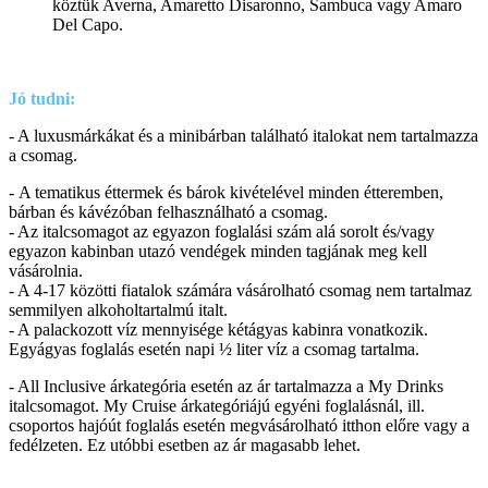
köztük Averna, Amaretto Disaronno, Sambuca vagy Amaro
Del Capo.
Jó tudni:
- A luxusmárkákat és a minibárban található italokat nem tartalmazza
a csomag.
- A tematikus éttermek és bárok kivételével minden étteremben,
bárban és kávézóban felhasználható a csomag.
- Az italcsomagot az egyazon foglalási szám alá sorolt és/vagy
egyazon kabinban utazó vendégek minden tagjának meg kell
vásárolnia.
- A 4-17 közötti fiatalok számára vásárolható csomag nem tartalmaz
semmilyen alkoholtartalmú italt.
- A palackozott víz mennyisége kétágyas kabinra vonatkozik.
Egyágyas foglalás esetén napi ½ liter víz a csomag tartalma.
- All Inclusive árkategória esetén az ár tartalmazza a My Drinks
italcsomagot. My Cruise árkategóriájú egyéni foglalásnál, ill.
csoportos hajóút foglalás esetén megvásárolható itthon előre vagy a
fedélzeten. Ez utóbbi esetben az ár magasabb lehet.