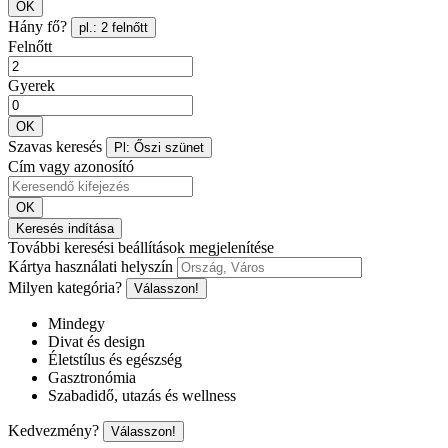
OK
Hány fő?
pl.: 2 felnőtt
Felnőtt
Gyerek
OK
Szavas keresés
Pl: Őszi szünet
Cím vagy azonosító
OK
Keresés indítása
További keresési beállítások megjelenítése
Kártya használati helyszín
Milyen kategória?
Válasszon!
Mindegy
Divat és design
Életstílus és egészség
Gasztronómia
Szabadidő, utazás és wellness
Kedvezmény?
Válasszon!