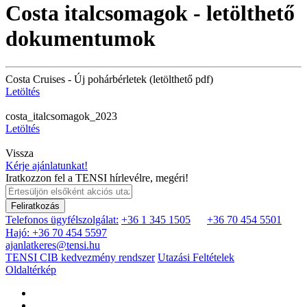
Costa italcsomagok - letölthető
dokumentumok
Costa Cruises - Új pohárbérletek (letölthető pdf)
Letöltés
costa_italcsomagok_2023
Letöltés
Vissza
Kérje ajánlatunkat!
Iratkozzon fel a TENSI hírlevélre, megéri!
Feliratkozás
Telefonos ügyfélszolgálat:
+36 1 345 1505
+36 70 454 5501
Hajó: +36 70 454 5597
ajanlatkeres@tensi.hu
TENSI CIB kedvezmény rendszer
Utazási Feltételek
Oldaltérkép