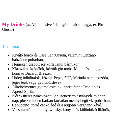
My Drinks
(az All Inclusive árkategória italcsomagja, ex Piu
Giusto)
Tartalma:
Kiváló borok és Casa Sant'Orsola, valamint Cinzano
habzóbor pohárban.
Heineken csapolt sör korlátlanul bármikor.
Klasszikus koktélok, köztük gin tonic, Mojito és a nagyon
könnyű Bacardi Breezer.
Hideg üdítőitalok, köztük Pepsi, 7UP, Mirinda narancsszóda,
jeges teák vagy gyümölcslevek.
Alkoholmentes gyümölcsitalok, aperitifként Crodino és
Aperol Spritz.
Két ½ literes palackozott San Benedetto ásványvíz minden
nap, plusz minden bárban korlátlan mennyiségű víz pohárban.
Capuccino, forró csokoládé és a legjobb Vergnano kávé.
Vacsora utánra brandy, whisky, konyak és különböző likőrök,