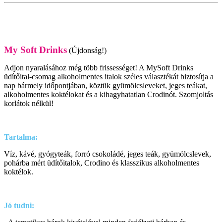
My Soft Drinks
(Újdonság!)
Adjon nyaralásához még több frissességet! A MySoft Drinks
üdítőital-csomag alkoholmentes italok széles választékát biztosítja a
nap bármely időpontjában, köztük gyümölcsleveket, jeges teákat,
alkoholmentes koktélokat és a kihagyhatatlan Crodinót. Szomjoltás
korlátok nélkül!
Tartalma:
Víz, kávé, gyógyteák, forró csokoládé, jeges teák, gyümölcslevek,
pohárba mért üdítőitalok, Crodino és klasszikus alkoholmentes
koktélok.
Jó tudni: