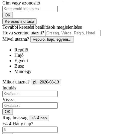
Cím vagy azonosító
OK
Keresés indítása
További keresési beállítások megjelenítése
Hova szeretne utazni?
Mivel utazna?
Repülő, hajó, egyéni...
Repülő
Hajó
Egyéni
Busz
Mindegy
Mikor utazna?
pl.: 2026-08-13
Indulás
Vissza
OK
Rugalmasság
+/- 4 nap
+/- 4 Hány nap?