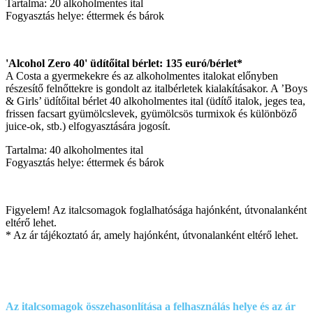
Tartalma: 20 alkoholmentes ital
Fogyasztás helye: éttermek és bárok
'Alcohol Zero 40' üdítőital bérlet: 135 euró/bérlet*
A Costa a gyermekekre és az alkoholmentes italokat előnyben
részesítő felnőttekre is gondolt az italbérletek kialakításakor. A ’Boys
& Girls’ üdítőital bérlet 40 alkoholmentes ital (üdítő italok, jeges tea,
frissen facsart gyümölcslevek, gyümölcsös turmixok és különböző
juice-ok, stb.) elfogyasztására jogosít.
Tartalma: 40 alkoholmentes ital
Fogyasztás helye: éttermek és bárok
Figyelem! Az italcsomagok foglalhatósága hajónként, útvonalanként
eltérő lehet.
* Az ár tájékoztató ár, amely hajónként, útvonalanként eltérő lehet.
Az italcsomagok összehasonlítása a felhasználás helye és az ár