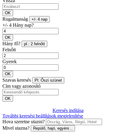
Vissza
OK
Rugalmasság
+/- 4 nap
+/- 4 Hány nap?
OK
Hány fő?
pl.: 2 felnőtt
Felnőtt
Gyerek
OK
Szavas keresés
Pl: Őszi szünet
Cím vagy azonosító
OK
Keresés indítása
További keresési beállítások megjelenítése
Hova szeretne utazni?
Mivel utazna?
Repülő, hajó, egyéni...