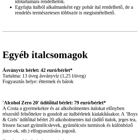
időtartamára rendelhetők.
Egyfajta italból alkalmanként egy pohár ital rendelhető, de a
rendelés természetesen többször is megismételhető.
Egyéb italcsomagok
Ásványvíz bérlet: 42 euró/bérlet*
Tartalma: 13 üveg ásványvíz (1,25 l/üveg)
Fogyasztás helye: éttermek és bárok
'Alcohol Zero 20' üdítőital bérlet: 79 euró/bérlet*
A Costa a gyermekekre és az alkoholmentes italokat előnyben
részesítő felnőttekre is gondolt az italbérletek kialakításakor. A ’Boys
& Girls’ üdítőital bérlet 20 alkoholmentes ital (üdítő italok, jeges tea,
frissen facsart gyümölcslevek, gyümölcsös turmixok és különböző
juice-ok, stb.) elfogyasztására jogosít.