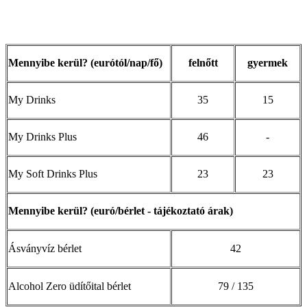
Mennyibe kerül? (eurótól/nap/fő)
felnőtt
gyermek
My Drinks
35
15
My Drinks Plus
46
-
My Soft Drinks Plus
23
23
Mennyibe kerül? (euró/bérlet - tájékoztató árak)
Ásványvíz bérlet
42
Alcohol Zero üdítőital bérlet
79 / 135