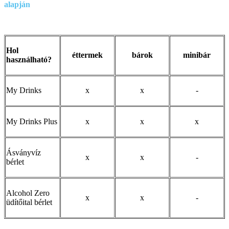
alapján
Hol
éttermek
bárok
minibár
használható?
My Drinks
x
x
-
My Drinks Plus
x
x
x
Ásványvíz
x
x
-
bérlet
Alcohol Zero
x
x
-
üdítőital bérlet