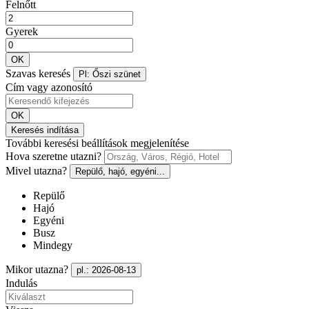
Felnőtt
Gyerek
OK
Szavas keresés
Pl: Őszi szünet
Cím vagy azonosító
OK
Keresés indítása
További keresési beállítások megjelenítése
Hova szeretne utazni?
Mivel utazna?
Repülő, hajó, egyéni...
Repülő
Hajó
Egyéni
Busz
Mindegy
Mikor utazna?
pl.: 2026-08-13
Indulás