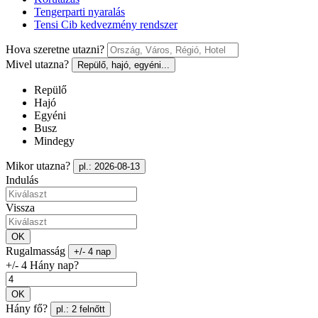
Tengerparti nyaralás
Tensi Cib kedvezmény rendszer
Hova szeretne utazni?
Mivel utazna?
Repülő, hajó, egyéni...
Repülő
Hajó
Egyéni
Busz
Mindegy
Mikor utazna?
pl.: 2026-08-13
Indulás
Vissza
OK
Rugalmasság
+/- 4 nap
+/- 4 Hány nap?
OK
Hány fő?
pl.: 2 felnőtt