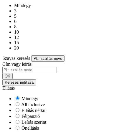
Mindegy
3
5
6
8
10
12
15
20
Szavas keresés
Pl.: szállás neve
Cím vagy leírás
OK
Keresés indítása
Ellátás
Mindegy
All inclusive
Ellátás nélkül
Félpanzió
Leírás szerint
Önellátás