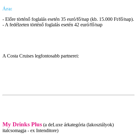
Ára:
- Előre történő foglalás esetén 35 euró/fő/nap (kb. 15.000 Ft/fő/nap).
- A fedélzeten történő foglalás esetén 42 euró/fő/nap
A Costa Cruises legfontosabb partnerei:
My Drinks Plus
(a deLuxe árkategória (lakosztályok)
italcsomagja - ex Intenditore)