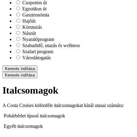
Csoportos út
Egzotikus út
Gasztronómia
Hajóút
Körutazás
Nászút
Nyaralóprogram
Szabadidő, utazás és wellness
Szafari program
Városlátogatás
Keresés indítása
Keresés indítása
Italcsomagok
A Costa Cruises különféle italcsomagokat kínál utasai számára:
Pohárbérlet típusú italcsomagok
Egyéb italcsomagok