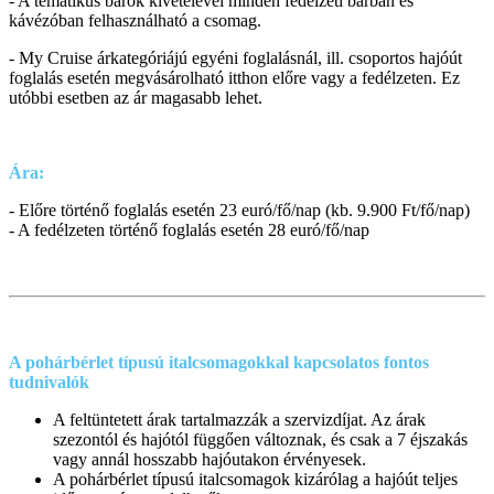
- A tematikus bárok kivételével minden fedélzeti bárban és
kávézóban felhasználható a csomag.
- My Cruise árkategóriájú egyéni foglalásnál, ill. csoportos hajóút
foglalás esetén megvásárolható itthon előre vagy a fedélzeten. Ez
utóbbi esetben az ár magasabb lehet.
Ára:
- Előre történő foglalás esetén 23 euró/fő/nap (kb. 9.900 Ft/fő/nap)
- A fedélzeten történő foglalás esetén 28 euró/fő/nap
A pohárbérlet típusú italcsomagokkal kapcsolatos fontos
tudnivalók
A feltüntetett árak tartalmazzák a szervizdíjat. Az árak
szezontól és hajótól függően változnak, és csak a 7 éjszakás
vagy annál hosszabb hajóutakon érvényesek.
A pohárbérlet típusú italcsomagok kizárólag a hajóút teljes