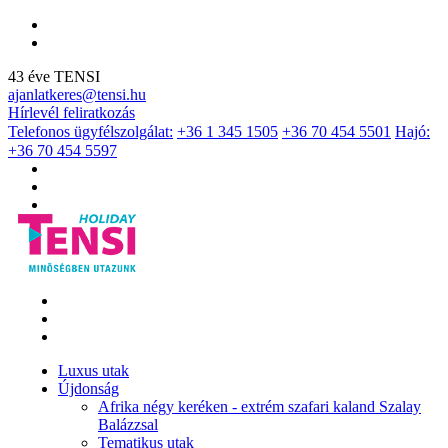
43 éve TENSI
ajanlatkeres@tensi.hu
Hírlevél feliratkozás
Telefonos ügyfélszolgálat:
+36 1 345 1505
+36 70 454 5501
Hajó:
+36 70 454 5597
Luxus utak
Újdonság
Afrika négy keréken - extrém szafari kaland Szalay
Balázzsal
Tematikus utak