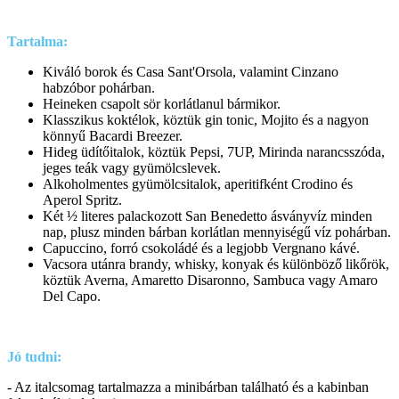
Tartalma:
Kiváló borok és Casa Sant'Orsola, valamint Cinzano
habzóbor pohárban.
Heineken csapolt sör korlátlanul bármikor.
Klasszikus koktélok, köztük gin tonic, Mojito és a nagyon
könnyű Bacardi Breezer.
Hideg üdítőitalok, köztük Pepsi, 7UP, Mirinda narancsszóda,
jeges teák vagy gyümölcslevek.
Alkoholmentes gyümölcsitalok, aperitifként Crodino és
Aperol Spritz.
Két ½ literes palackozott San Benedetto ásványvíz minden
nap, plusz minden bárban korlátlan mennyiségű víz pohárban.
Capuccino, forró csokoládé és a legjobb Vergnano kávé.
Vacsora utánra brandy, whisky, konyak és különböző likőrök,
köztük Averna, Amaretto Disaronno, Sambuca vagy Amaro
Del Capo.
Jó tudni:
- Az italcsomag tartalmazza a minibárban található és a kabinban