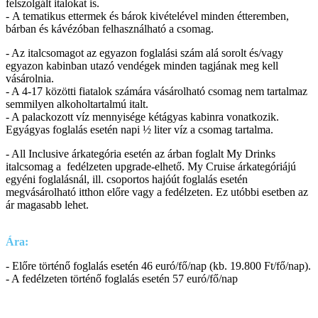
felszolgált italokat is.
- A tematikus ettermek és bárok kivételével minden étteremben,
bárban és kávézóban felhasználható a csomag.
- Az italcsomagot az egyazon foglalási szám alá sorolt és/vagy
egyazon kabinban utazó vendégek minden tagjának meg kell
vásárolnia.
- A 4-17 közötti fiatalok számára vásárolható csomag nem tartalmaz
semmilyen alkoholtartalmú italt.
- A palackozott víz mennyisége kétágyas kabinra vonatkozik.
Egyágyas foglalás esetén napi ½ liter víz a csomag tartalma.
- All Inclusive árkategória esetén az árban foglalt My Drinks
italcsomag a fedélzeten upgrade-elhető. My Cruise árkategóriájú
egyéni foglalásnál, ill. csoportos hajóút foglalás esetén
megvásárolható itthon előre vagy a fedélzeten. Ez utóbbi esetben az
ár magasabb lehet.
Ára:
- Előre történő foglalás esetén 46 euró/fő/nap (kb. 19.800 Ft/fő/nap).
- A fedélzeten történő foglalás esetén 57 euró/fő/nap