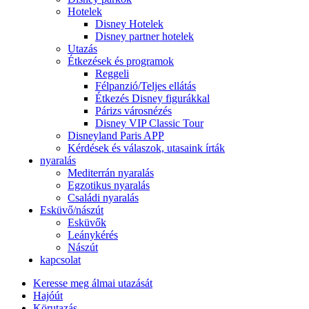
Hotelek
Disney Hotelek
Disney partner hotelek
Utazás
Étkezések és programok
Reggeli
Félpanzió/Teljes ellátás
Étkezés Disney figurákkal
Párizs városnézés
Disney VIP Classic Tour
Disneyland Paris APP
Kérdések és válaszok, utasaink írták
nyaralás
Mediterrán nyaralás
Egzotikus nyaralás
Családi nyaralás
Esküvő/nászút
Esküvők
Leánykérés
Nászút
kapcsolat
Keresse meg álmai utazását
Hajóút
Körutazás