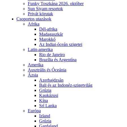
Funky Toszkána 2026. október
Sun Siyam resortok
Privát körutak
Csoportos utazások
Afrika
Dél-afrika
Madagaszkár
Marokkó
Az Indiai-óceán szigetei
Latin-amerika
Rio de Janeiro
Brazília és Argentína
Amerika
Ausztrális és Óceánia
Ázsia
Azerbajdzsán
Bali és az Indonéz-szigetvilág
Grúzia
Kaukázusi
Kína
Srí Lanka
Európa
Izland
Grúzia
Gardaland