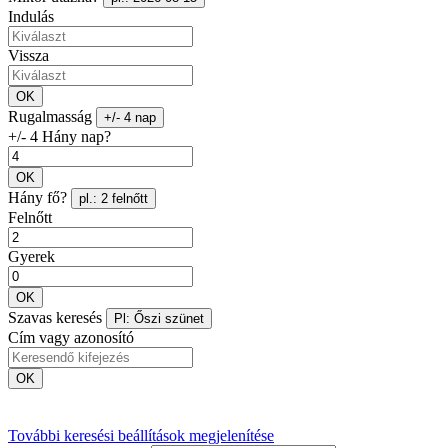
Indulás
Vissza
OK
Rugalmasság
+/- 4 nap
+/- 4 Hány nap?
OK
Hány fő?
pl.: 2 felnőtt
Felnőtt
Gyerek
OK
Szavas keresés
Pl: Őszi szünet
Cím vagy azonosító
OK
További keresési beállítások megjelenítése