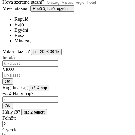
Hova szeretne utazni?
Mivel utazna?
Repülő, hajó, egyéni...
Repülő
Hajó
Egyéni
Busz
Mindegy
Mikor utazna?
pl.: 2026-08-15
Indulás
Vissza
OK
Rugalmasság
+/- 4 nap
+/- 4 Hány nap?
OK
Hány fő?
pl.: 2 felnőtt
Felnőtt
Gyerek