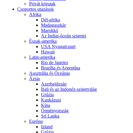
Privát körutak
Csoportos utazások
Afrika
Dél-afrika
Madagaszkár
Marokkó
Az Indiai-óceán szigetei
Észak-amerika
USA Nyugati-part
Hawaii
Latin-amerika
Rio de Janeiro
Brazília és Argentína
Ausztrália és Óceánia
Ázsia
Azerbajdzsán
Bali és az Indonéz-szigetvilág
Grúzia
Kaukázusi
Kína
Örményország
Srí Lanka
Európa
Izland
Grúzia