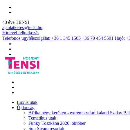
43 éve TENSI
ajanlatkeres@tensi.hu
Hírlevél feliratkozás
Telefonos ügyfélszolgálat:
+36 1 345 1505
+36 70 454 5501
Hajó: +
Luxus utak
Újdonság
Afrika négy keréken - extrém szafari kaland Szalay Bal
Tematikus utak
Funky Toszkána 2026. október
Sun Siyam resortok