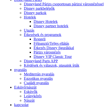
Disneyland Párizs csoportosan párizsi városnézéssel
Disney parkbelépők
Disney parkok
Hotelek
Disney Hotelek
Disney partner hotelek
Utazás
Étkezések és programok
Reggeli
Félpanzió/Teljes ellátás
Étkezés Disney figurákkal
Párizs városnézés
Disney VIP Classic Tour
Disneyland Paris APP
Kérdések és válaszok, utasaink írták
nyaralás
Mediterrán nyaralás
Egzotikus nyaralás
Családi nyaralás
Esküvő/nászút
Esküvők
Leánykérés
Nászút
kapcsolat