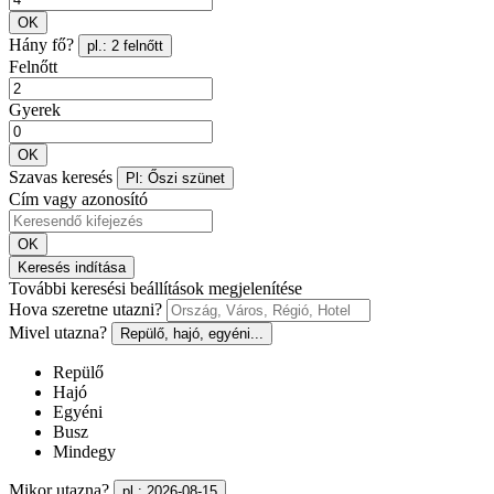
OK
Hány fő?
pl.: 2 felnőtt
Felnőtt
Gyerek
OK
Szavas keresés
Pl: Őszi szünet
Cím vagy azonosító
OK
Keresés indítása
További keresési beállítások megjelenítése
Hova szeretne utazni?
Mivel utazna?
Repülő, hajó, egyéni...
Repülő
Hajó
Egyéni
Busz
Mindegy
Mikor utazna?
pl.: 2026-08-15