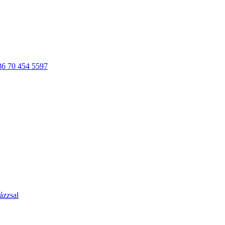
36 70 454 5597
ázzsal