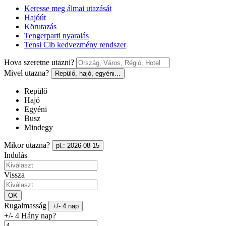
Keresse meg álmai utazását
Hajóút
Körutazás
Tengerparti nyaralás
Tensi Cib kedvezmény rendszer
Hova szeretne utazni?
Mivel utazna?
Repülő, hajó, egyéni...
Repülő
Hajó
Egyéni
Busz
Mindegy
Mikor utazna?
pl.: 2026-08-15
Indulás
Vissza
OK
Rugalmasság
+/- 4 nap
+/- 4 Hány nap?