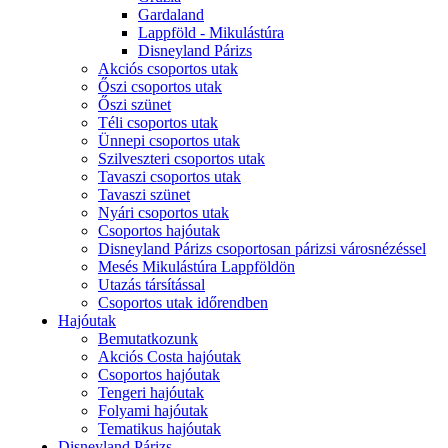
Gardaland
Lappföld - Mikulástúra
Disneyland Párizs
Akciós csoportos utak
Őszi csoportos utak
Őszi szünet
Téli csoportos utak
Ünnepi csoportos utak
Szilveszteri csoportos utak
Tavaszi csoportos utak
Tavaszi szünet
Nyári csoportos utak
Csoportos hajóutak
Disneyland Párizs csoportosan párizsi városnézéssel
Mesés Mikulástúra Lappföldön
Utazás társítással
Csoportos utak időrendben
Hajóutak
Bemutatkozunk
Akciós Costa hajóutak
Csoportos hajóutak
Tengeri hajóutak
Folyami hajóutak
Tematikus hajóutak
Disneyland Párizs