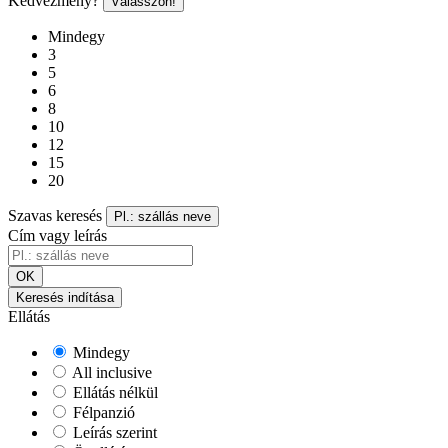
Kedvezmény?
Válasszon!
Mindegy
3
5
6
8
10
12
15
20
Szavas keresés
Pl.: szállás neve
Cím vagy leírás
OK
Keresés indítása
Ellátás
Mindegy
All inclusive
Ellátás nélkül
Félpanzió
Leírás szerint