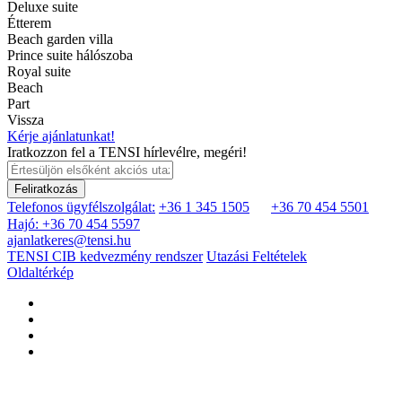
Deluxe suite
Étterem
Beach garden villa
Prince suite hálószoba
Royal suite
Beach
Part
Vissza
Kérje ajánlatunkat!
Iratkozzon fel a TENSI hírlevélre, megéri!
Feliratkozás
Telefonos ügyfélszolgálat:
+36 1 345 1505
+36 70 454 5501
Hajó: +36 70 454 5597
ajanlatkeres@tensi.hu
TENSI CIB kedvezmény rendszer
Utazási Feltételek
Oldaltérkép