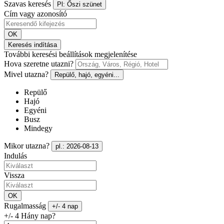
Szavas keresés
Pl: Őszi szünet
Cím vagy azonosító
OK
Keresés indítása
További keresési beállítások megjelenítése
Hova szeretne utazni?
Mivel utazna?
Repülő, hajó, egyéni...
Repülő
Hajó
Egyéni
Busz
Mindegy
Mikor utazna?
pl.: 2026-08-13
Indulás
Vissza
OK
Rugalmasság
+/- 4 nap
+/- 4 Hány nap?