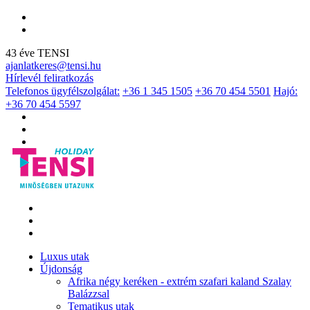
43 éve TENSI
ajanlatkeres@tensi.hu
Hírlevél feliratkozás
Telefonos ügyfélszolgálat:
+36 1 345 1505
+36 70 454 5501
Hajó:
+36 70 454 5597
Luxus utak
Újdonság
Afrika négy keréken - extrém szafari kaland Szalay
Balázzsal
Tematikus utak