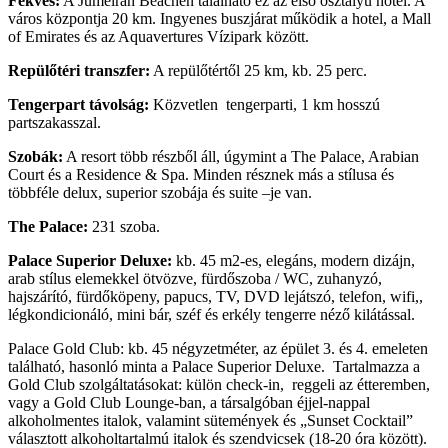
Fekvés:
A Jumeirah Beachen található ez az első osztályú hotel. A
város központja 20 km. Ingyenes buszjárat működik a hotel, a Mall
of Emirates és az Aquavertures Vízipark között.
Repülőtéri transzfer:
A repülőtértől 25 km, kb. 25 perc.
Tengerpart távolság:
Közvetlen tengerparti, 1 km hosszú
partszakasszal.
Szobák:
A resort több részből áll, úgymint a The Palace, Arabian
Court és a Residence & Spa. Minden résznek más a stílusa és
többféle delux, superior szobája és suite –je van.
The Palace:
231 szoba.
Palace Superior Deluxe:
kb. 45 m2-es, elegáns, modern dizájn,
arab stílus elemekkel ötvözve, fürdőszoba / WC, zuhanyzó,
hajszárító, fürdőköpeny, papucs, TV, DVD lejátszó, telefon, wifi,,
légkondicionáló, mini bár, széf és erkély tengerre néző kilátással.
Palace Gold Club: kb. 45 négyzetméter, az épület 3. és 4. emeleten
található, hasonló minta a Palace Superior Deluxe. Tartalmazza a
Gold Club szolgáltatásokat: külön check-in, reggeli az étteremben,
vagy a Gold Club Lounge-ban, a társalgóban éjjel-nappal
alkoholmentes italok, valamint sütemények és „Sunset Cocktail”
választott alkoholtartalmú italok és szendvicsek (18-20 óra között).