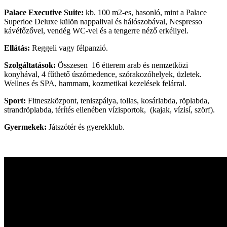
Palace Executive Suite:
kb. 100 m2-es, hasonló, mint a Palace
Superioe Deluxe külön nappalival és hálószobával, Nespresso
kávéfőzővel, vendég WC-vel és a tengerre néző erkéllyel.
Ellátás:
Reggeli vagy félpanzió.
Szolgáltatások:
Összesen 16 étterem arab és nemzetközi
konyhával, 4 fűthető úszómedence, szórakozóhelyek, üzletek.
Wellnes és SPA, hammam, kozmetikai kezelések felárral.
Sport:
Fitneszközpont, teniszpálya, tollas, kosárlabda, röplabda,
strandröplabda, térítés ellenében vízisportok, (kajak, vízisí, szörf).
Gyermekek:
Játszótér és gyerekklub.