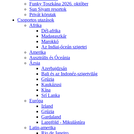
Funky Toszkána 2026. október
Sun Siyam resortok
Privát körutak
Csoportos utazások
Afrika
Dél-afrika
Madagaszkár
Marokkó
Az Indiai-óceán szigetei
Amerika
Ausztrális és Óceánia
Ázsia
Azerbajdzsán
Bali és az Indonéz-szigetvilág
Grúzia
Kaukázusi
Kína
Srí Lanka
Európa
Izland
Grúzia
Gardaland
Lappföld - Mikulástúra
Latin-amerika
Rio de Janeiro