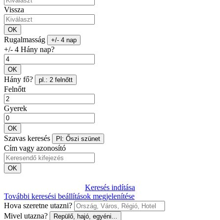
Vissza
OK
Rugalmasság
+/- 4 nap
+/- 4 Hány nap?
OK
Hány fő?
pl.: 2 felnőtt
Felnőtt
Gyerek
OK
Szavas keresés
Pl: Őszi szünet
Cím vagy azonosító
OK
Keresés indítása
További keresési beállítások megjelenítése
Hova szeretne utazni?
Mivel utazna?
Repülő, hajó, egyéni...