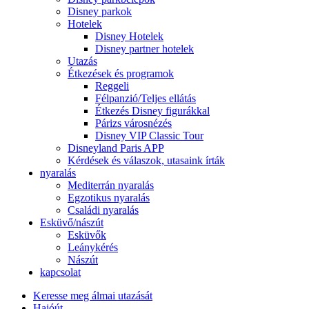
Disney parkok
Hotelek
Disney Hotelek
Disney partner hotelek
Utazás
Étkezések és programok
Reggeli
Félpanzió/Teljes ellátás
Étkezés Disney figurákkal
Párizs városnézés
Disney VIP Classic Tour
Disneyland Paris APP
Kérdések és válaszok, utasaink írták
nyaralás
Mediterrán nyaralás
Egzotikus nyaralás
Családi nyaralás
Esküvő/nászút
Esküvők
Leánykérés
Nászút
kapcsolat
Keresse meg álmai utazását
Hajóút