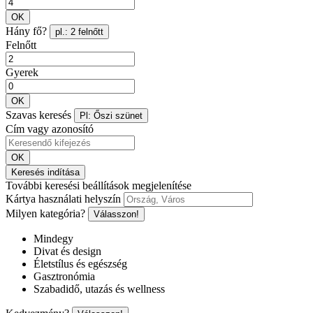
OK
Hány fő?
pl.: 2 felnőtt
Felnőtt
Gyerek
OK
Szavas keresés
Pl: Őszi szünet
Cím vagy azonosító
OK
Keresés indítása
További keresési beállítások megjelenítése
Kártya használati helyszín
Milyen kategória?
Válasszon!
Mindegy
Divat és design
Életstílus és egészség
Gasztronómia
Szabadidő, utazás és wellness