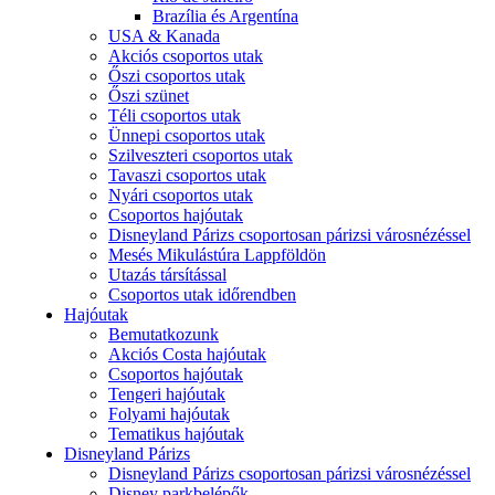
Brazília és Argentína
USA & Kanada
Akciós csoportos utak
Őszi csoportos utak
Őszi szünet
Téli csoportos utak
Ünnepi csoportos utak
Szilveszteri csoportos utak
Tavaszi csoportos utak
Nyári csoportos utak
Csoportos hajóutak
Disneyland Párizs csoportosan párizsi városnézéssel
Mesés Mikulástúra Lappföldön
Utazás társítással
Csoportos utak időrendben
Hajóutak
Bemutatkozunk
Akciós Costa hajóutak
Csoportos hajóutak
Tengeri hajóutak
Folyami hajóutak
Tematikus hajóutak
Disneyland Párizs
Disneyland Párizs csoportosan párizsi városnézéssel
Disney parkbelépők