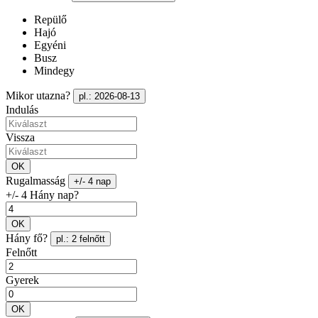
Repülő
Hajó
Egyéni
Busz
Mindegy
Mikor utazna?
pl.: 2026-08-13
Indulás
Vissza
OK
Rugalmasság
+/- 4 nap
+/- 4 Hány nap?
OK
Hány fő?
pl.: 2 felnőtt
Felnőtt
Gyerek
OK