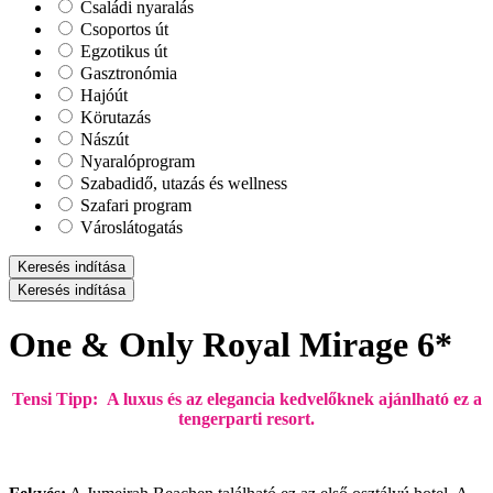
Családi nyaralás
Csoportos út
Egzotikus út
Gasztronómia
Hajóút
Körutazás
Nászút
Nyaralóprogram
Szabadidő, utazás és wellness
Szafari program
Városlátogatás
Keresés indítása
Keresés indítása
One & Only Royal Mirage 6*
Tensi Tipp: A luxus és az elegancia kedvelőknek ajánlható ez a
tengerparti resort.