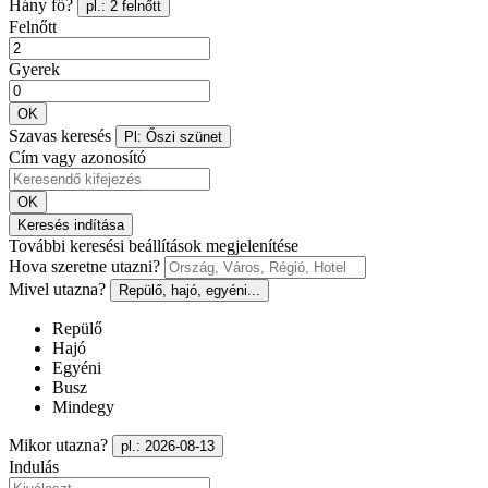
Hány fő?
pl.: 2 felnőtt
Felnőtt
Gyerek
OK
Szavas keresés
Pl: Őszi szünet
Cím vagy azonosító
OK
Keresés indítása
További keresési beállítások megjelenítése
Hova szeretne utazni?
Mivel utazna?
Repülő, hajó, egyéni...
Repülő
Hajó
Egyéni
Busz
Mindegy
Mikor utazna?
pl.: 2026-08-13
Indulás