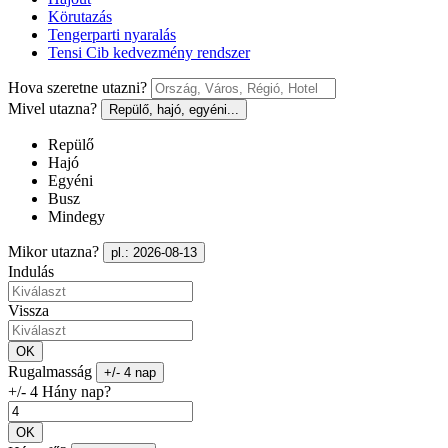
Körutazás
Tengerparti nyaralás
Tensi Cib kedvezmény rendszer
Hova szeretne utazni?
Mivel utazna?
Repülő, hajó, egyéni...
Repülő
Hajó
Egyéni
Busz
Mindegy
Mikor utazna?
pl.: 2026-08-13
Indulás
Vissza
OK
Rugalmasság
+/- 4 nap
+/- 4 Hány nap?
OK