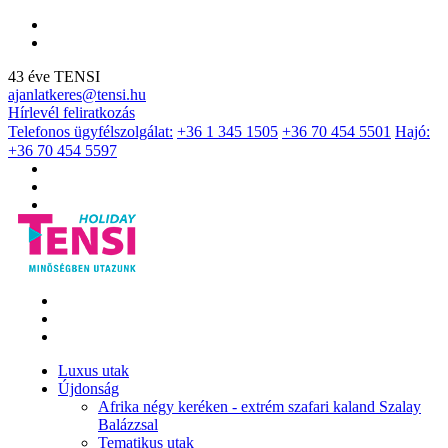
43 éve TENSI
ajanlatkeres@tensi.hu
Hírlevél feliratkozás
Telefonos ügyfélszolgálat:
+36 1 345 1505
+36 70 454 5501
Hajó:
+36 70 454 5597
Luxus utak
Újdonság
Afrika négy keréken - extrém szafari kaland Szalay
Balázzsal
Tematikus utak