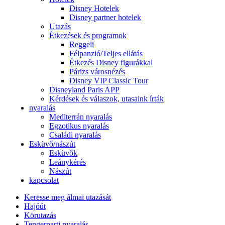
Disney Hotelek
Disney partner hotelek
Utazás
Étkezések és programok
Reggeli
Félpanzió/Teljes ellátás
Étkezés Disney figurákkal
Párizs városnézés
Disney VIP Classic Tour
Disneyland Paris APP
Kérdések és válaszok, utasaink írták
nyaralás
Mediterrán nyaralás
Egzotikus nyaralás
Családi nyaralás
Esküvő/nászút
Esküvők
Leánykérés
Nászút
kapcsolat
Keresse meg álmai utazását
Hajóút
Körutazás
Tengerparti nyaralás