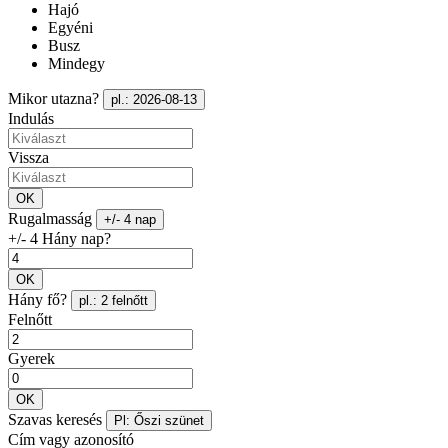
Hajó
Egyéni
Busz
Mindegy
Mikor utazna?
pl.: 2026-08-13
Indulás
Vissza
OK
Rugalmasság
+/- 4 nap
+/- 4 Hány nap?
OK
Hány fő?
pl.: 2 felnőtt
Felnőtt
Gyerek
OK
Szavas keresés
Pl: Őszi szünet
Cím vagy azonosító