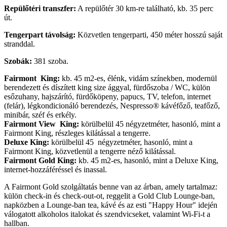
Repülőtéri transzfer:
A repülőtér 30 km-re található, kb. 35 perc
út.
Tengerpart távolság:
Közvetlen tengerparti, 450 méter hosszú saját
stranddal.
Szobák:
381 szoba.
Fairmont King:
kb. 45 m2-es, élénk, vidám színekben, modernül
berendezett és díszített king size ággyal, fürdőszoba / WC, külön
esőzuhany, hajszárító, fürdőköpeny, papucs, TV, telefon, internet
(felár), légkondicionáló berendezés, Nespresso® kávéfőző, teafőző,
minibár, széf és erkély.
Fairmont View King:
körülbelül 45 négyzetméter, hasonló, mint a
Fairmont King, részleges kilátással a tengerre.
Deluxe King:
körülbelül 45 négyzetméter, hasonló, mint a
Fairmont King, közvetlenül a tengerre néző kilátással.
Fairmont Gold King:
kb. 45 m2-es, hasonló, mint a Deluxe King,
internet-hozzáféréssel és inassal.
A Fairmont Gold szolgáltatás benne van az árban, amely tartalmaz:
külön check-in és check-out-ot, reggelit a Gold Club Lounge-ban,
napközben a Lounge-ban tea, kávé és az esti "Happy Hour" idején
válogatott alkoholos italokat és szendvicseket, valamint Wi-Fi-t a
hallban.