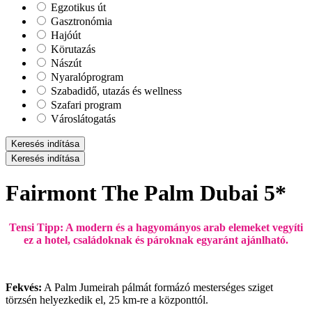
Egzotikus út
Gasztronómia
Hajóút
Körutazás
Nászút
Nyaralóprogram
Szabadidő, utazás és wellness
Szafari program
Városlátogatás
Keresés indítása
Keresés indítása
Fairmont The Palm Dubai 5*
Tensi Tipp: A modern és a hagyományos arab elemeket vegyíti
ez a hotel, családoknak és pároknak egyaránt ajánlható.
Fekvés:
A Palm Jumeirah pálmát formázó mesterséges sziget
törzsén helyezkedik el, 25 km-re a központtól.