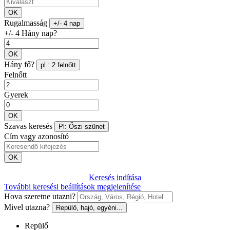
OK
Rugalmasság
+/- 4 nap
+/- 4 Hány nap?
OK
Hány fő?
pl.: 2 felnőtt
Felnőtt
Gyerek
OK
Szavas keresés
Pl: Őszi szünet
Cím vagy azonosító
OK
Keresés indítása
További keresési beállítások megjelenítése
Hova szeretne utazni?
Mivel utazna?
Repülő, hajó, egyéni...
Repülő