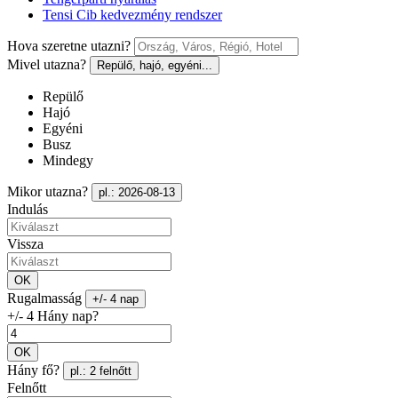
Tensi Cib kedvezmény rendszer
Hova szeretne utazni?
Mivel utazna?
Repülő, hajó, egyéni...
Repülő
Hajó
Egyéni
Busz
Mindegy
Mikor utazna?
pl.: 2026-08-13
Indulás
Vissza
OK
Rugalmasság
+/- 4 nap
+/- 4 Hány nap?
OK
Hány fő?
pl.: 2 felnőtt
Felnőtt