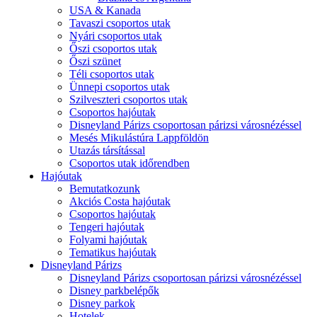
USA & Kanada
Tavaszi csoportos utak
Nyári csoportos utak
Őszi csoportos utak
Őszi szünet
Téli csoportos utak
Ünnepi csoportos utak
Szilveszteri csoportos utak
Csoportos hajóutak
Disneyland Párizs csoportosan párizsi városnézéssel
Mesés Mikulástúra Lappföldön
Utazás társítással
Csoportos utak időrendben
Hajóutak
Bemutatkozunk
Akciós Costa hajóutak
Csoportos hajóutak
Tengeri hajóutak
Folyami hajóutak
Tematikus hajóutak
Disneyland Párizs
Disneyland Párizs csoportosan párizsi városnézéssel
Disney parkbelépők
Disney parkok
Hotelek