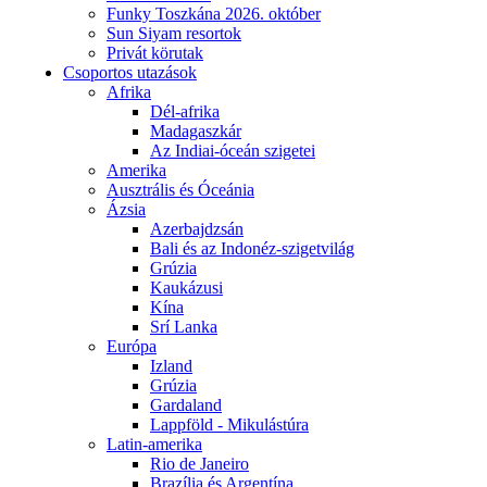
Funky Toszkána 2026. október
Sun Siyam resortok
Privát körutak
Csoportos utazások
Afrika
Dél-afrika
Madagaszkár
Az Indiai-óceán szigetei
Amerika
Ausztrális és Óceánia
Ázsia
Azerbajdzsán
Bali és az Indonéz-szigetvilág
Grúzia
Kaukázusi
Kína
Srí Lanka
Európa
Izland
Grúzia
Gardaland
Lappföld - Mikulástúra
Latin-amerika
Rio de Janeiro
Brazília és Argentína