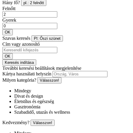
Hány fő?
pl.: 2 felnőtt
Felnőtt
Gyerek
OK
Szavas keresés
Pl: Őszi szünet
Cím vagy azonosító
OK
Keresés indítása
További keresési beállítások megjelenítése
Kártya használati helyszín
Milyen kategória?
Válasszon!
Mindegy
Divat és design
Életstílus és egészség
Gasztronómia
Szabadidő, utazás és wellness
Kedvezmény?
Válasszon!