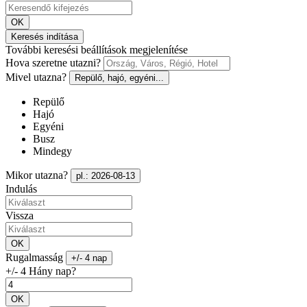
OK
Keresés indítása
További keresési beállítások megjelenítése
Hova szeretne utazni?
Mivel utazna?
Repülő, hajó, egyéni...
Repülő
Hajó
Egyéni
Busz
Mindegy
Mikor utazna?
pl.: 2026-08-13
Indulás
Vissza
OK
Rugalmasság
+/- 4 nap
+/- 4 Hány nap?
OK