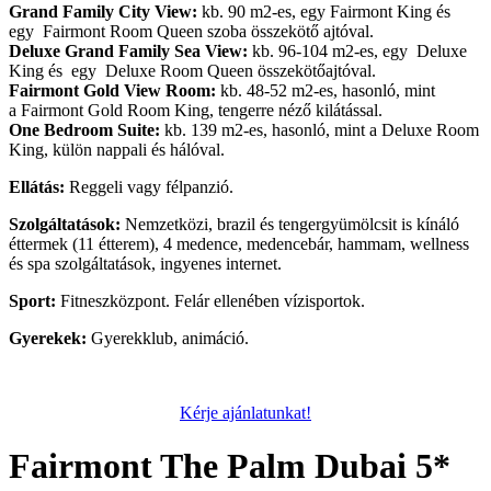
Grand Family City View:
kb. 90 m2-es, egy Fairmont King és
egy Fairmont Room Queen szoba összekötő ajtóval.
Deluxe Grand Family Sea View:
kb. 96-104 m2-es, egy Deluxe
King és egy Deluxe Room Queen összekötőajtóval.
Fairmont Gold View Room:
kb. 48-52 m2-es, hasonló, mint
a Fairmont Gold Room King, tengerre néző kilátással.
One Bedroom Suite:
kb. 139 m2-es, hasonló, mint a Deluxe Room
King, külön nappali és hálóval.
Ellátás:
Reggeli vagy félpanzió.
Szolgáltatások:
Nemzetközi, brazil és tengergyümölcsit is kínáló
éttermek (11 étterem), 4 medence, medencebár, hammam, wellness
és spa szolgáltatások, ingyenes internet.
Sport:
Fitneszközpont. Felár ellenében vízisportok.
Gyerekek:
Gyerekklub, animáció.
Kérje ajánlatunkat!
Fairmont The Palm Dubai 5*