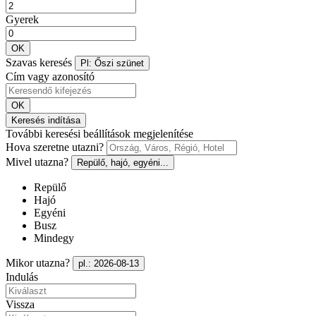
Gyerek
OK
Szavas keresés
Pl: Őszi szünet
Cím vagy azonosító
OK
Keresés indítása
További keresési beállítások megjelenítése
Hova szeretne utazni?
Mivel utazna?
Repülő, hajó, egyéni...
Repülő
Hajó
Egyéni
Busz
Mindegy
Mikor utazna?
pl.: 2026-08-13
Indulás
Vissza