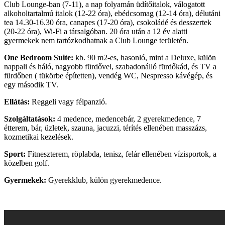
Club Lounge-ban (7-11), a nap folyamán üdítőitalok, válogatott
alkoholtartalmú italok (12-22 óra), ebédcsomag (12-14 óra), délutáni
tea 14.30-16.30 óra, canapes (17-20 óra), csokoládé és desszertek
(20-22 óra), Wi-Fi a társalgóban. 20 óra után a 12 év alatti
gyermekek nem tartózkodhatnak a Club Lounge területén.
One Bedroom Suite:
kb. 90 m2-es, hasonló, mint a Deluxe, külön
nappali és háló, nagyobb fürdővel, szabadonálló fürdőkád, és TV a
fürdőben ( tükörbe építetten), vendég WC, Nespresso kávégép, és
egy második TV.
Ellátás:
Reggeli vagy félpanzió.
Szolgáltatások:
4 medence, medencebár, 2 gyerekmedence, 7
étterem, bár, üzletek, szauna, jacuzzi, térítés ellenében masszázs,
kozmetikai kezelések.
Sport:
Fitneszterem, röplabda, tenisz, felár ellenében vízisportok, a
közelben golf.
Gyermekek:
Gyerekklub, külön gyerekmedence.