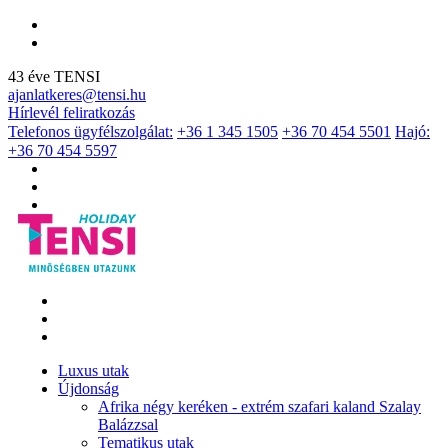
43 éve TENSI
ajanlatkeres@tensi.hu
Hírlevél feliratkozás
Telefonos ügyfélszolgálat:
+36 1 345 1505
+36 70 454 5501
Hajó:
+36 70 454 5597
Luxus utak
Újdonság
Afrika négy keréken - extrém szafari kaland Szalay
Balázzsal
Tematikus utak