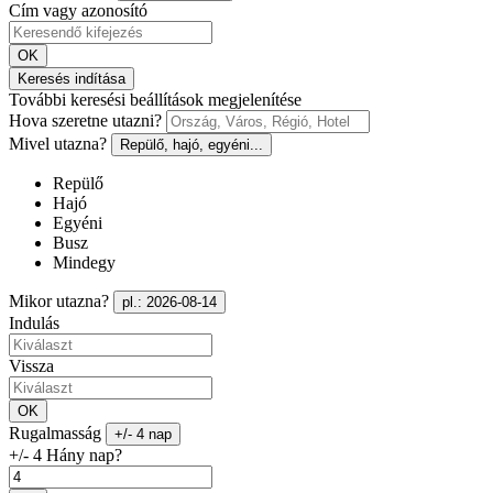
Cím vagy azonosító
OK
Keresés indítása
További keresési beállítások megjelenítése
Hova szeretne utazni?
Mivel utazna?
Repülő, hajó, egyéni...
Repülő
Hajó
Egyéni
Busz
Mindegy
Mikor utazna?
pl.: 2026-08-14
Indulás
Vissza
OK
Rugalmasság
+/- 4 nap
+/- 4 Hány nap?