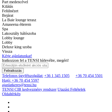
Part medencével
Kilátás
Felülnézet
Bejárat
La Baie lounge terasz
Amaseena étterem
Spa
Lakosztály hálószoba
Lobby lounge
Lobby
Deluxe king szoba
Vissza
Kérje ajánlatunkat!
Iratkozzon fel a TENSI hírlevélre, megéri!
Feliratkozás
Telefonos ügyfélszolgálat:
+36 1 345 1505
+36 70 454 5501
Hajó: +36 70 454 5597
ajanlatkeres@tensi.hu
TENSI CIB kedvezmény rendszer
Utazási Feltételek
Oldaltérkép