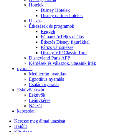
Hotelek
Disney Hotelek
Disney partner hotelek
Utazás
Étkezések és programok
Reggeli
Félpanzió/Teljes ellátás
Étkezés Disney figurákkal
Párizs városnézés
Disney VIP Classic Tour
Disneyland Paris APP
Kérdések és válaszok, utasaink írták
nyaralás
Mediterrán nyaralás
Egzotikus nyaralás
Családi nyaralás
Esküvő/nászút
Esküvők
Leánykérés
Nászút
kapcsolat
Keresse meg álmai utazását
Hajóút
Körutazás