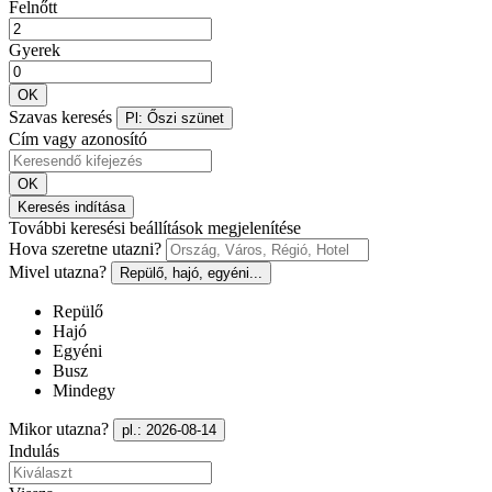
Felnőtt
Gyerek
OK
Szavas keresés
Pl: Őszi szünet
Cím vagy azonosító
OK
Keresés indítása
További keresési beállítások megjelenítése
Hova szeretne utazni?
Mivel utazna?
Repülő, hajó, egyéni...
Repülő
Hajó
Egyéni
Busz
Mindegy
Mikor utazna?
pl.: 2026-08-14
Indulás