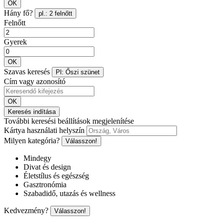
OK
Hány fő?
pl.: 2 felnőtt
Felnőtt
Gyerek
OK
Szavas keresés
Pl: Őszi szünet
Cím vagy azonosító
OK
Keresés indítása
További keresési beállítások megjelenítése
Kártya használati helyszín
Milyen kategória?
Válasszon!
Mindegy
Divat és design
Életstílus és egészség
Gasztronómia
Szabadidő, utazás és wellness
Kedvezmény?
Válasszon!