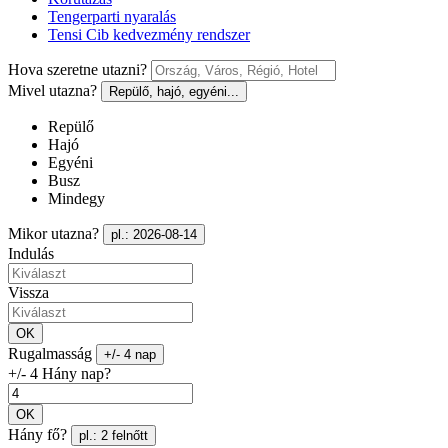
Tengerparti nyaralás
Tensi Cib kedvezmény rendszer
Hova szeretne utazni?
Mivel utazna?
Repülő, hajó, egyéni...
Repülő
Hajó
Egyéni
Busz
Mindegy
Mikor utazna?
pl.: 2026-08-14
Indulás
Vissza
OK
Rugalmasság
+/- 4 nap
+/- 4 Hány nap?
OK
Hány fő?
pl.: 2 felnőtt