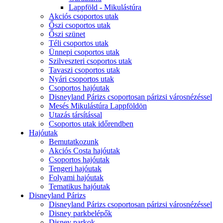
Lappföld - Mikulástúra
Akciós csoportos utak
Őszi csoportos utak
Őszi szünet
Téli csoportos utak
Ünnepi csoportos utak
Szilveszteri csoportos utak
Tavaszi csoportos utak
Nyári csoportos utak
Csoportos hajóutak
Disneyland Párizs csoportosan párizsi városnézéssel
Mesés Mikulástúra Lappföldön
Utazás társítással
Csoportos utak időrendben
Hajóutak
Bemutatkozunk
Akciós Costa hajóutak
Csoportos hajóutak
Tengeri hajóutak
Folyami hajóutak
Tematikus hajóutak
Disneyland Párizs
Disneyland Párizs csoportosan párizsi városnézéssel
Disney parkbelépők
Disney parkok