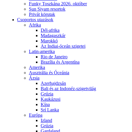
Funky Toszkána 2026. október
Sun Siyam resortok
Privát körutak
Csoportos utazások
Afrika
Dél-afrika
Madagaszkár
Marokkó
Az Indiai-óceán szigetei
Latin-amerika
Rio de Janeiro
Brazília és Argentína
Amerika
Ausztrália és Óceánia
Ázsia
Azerbajdzsán
Bali és az Indonéz-szigetvilág
Grúzia
Kaukázusi
Kína
Srí Lanka
Európa
Izland
Grúzia
Gardaland