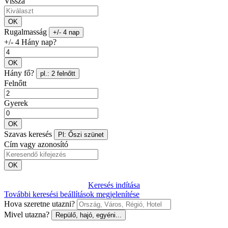
Vissza
OK
Rugalmasság
+/- 4 nap
+/- 4 Hány nap?
OK
Hány fő?
pl.: 2 felnőtt
Felnőtt
Gyerek
OK
Szavas keresés
Pl: Őszi szünet
Cím vagy azonosító
OK
Keresés indítása
További keresési beállítások megjelenítése
Hova szeretne utazni?
Mivel utazna?
Repülő, hajó, egyéni...