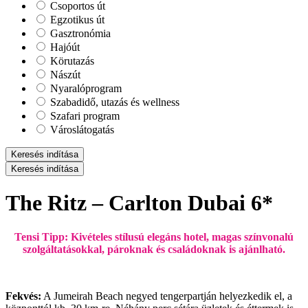
Csoportos út
Egzotikus út
Gasztronómia
Hajóút
Körutazás
Nászút
Nyaralóprogram
Szabadidő, utazás és wellness
Szafari program
Városlátogatás
Keresés indítása
Keresés indítása
The Ritz – Carlton Dubai 6*
Tensi Tipp: Kivételes stílusú elegáns hotel, magas színvonalú
szolgáltatásokkal, pároknak és családoknak is ajánlható.
Fekvés:
A Jumeirah Beach negyed tengerpartján helyezkedik el, a