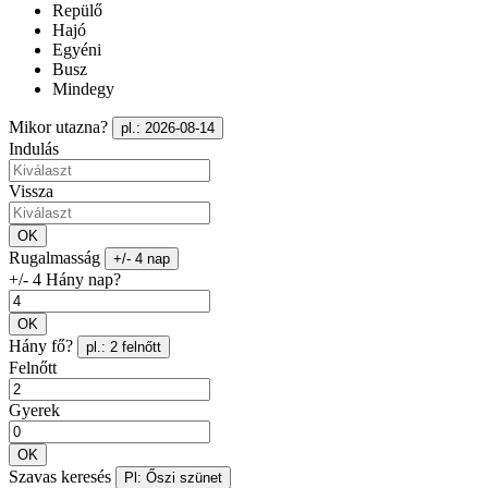
Repülő
Hajó
Egyéni
Busz
Mindegy
Mikor utazna?
pl.: 2026-08-14
Indulás
Vissza
OK
Rugalmasság
+/- 4 nap
+/- 4 Hány nap?
OK
Hány fő?
pl.: 2 felnőtt
Felnőtt
Gyerek
OK
Szavas keresés
Pl: Őszi szünet