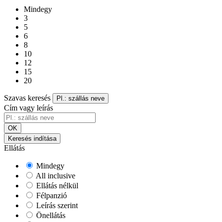
Mindegy
3
5
6
8
10
12
15
20
Szavas keresés
Pl.: szállás neve
Cím vagy leírás
OK
Keresés indítása
Ellátás
Mindegy
All inclusive
Ellátás nélkül
Félpanzió
Leírás szerint
Önellátás