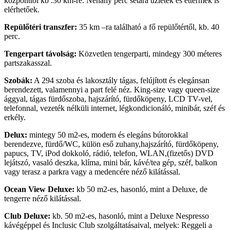
központtól kb .30 km-re. Néhány perc sétára üzletek és éttermek is
elérhetőek.
Repülőtéri transzfer:
35 km –ra található a fő repülőtértől, kb. 40
perc.
Tengerpart távolság:
Közvetlen tengerparti, mindegy 300 méteres
partszakasszal.
Szobák:
A 294 szoba és lakosztály tágas, felújított és elegánsan
berendezett, valamennyi a part felé néz. King-size vagy queen-size
ággyal, tágas fürdőszoba, hajszárító, fürdőköpeny, LCD TV-vel,
telefonnal, vezeték nélküli internet, légkondicionáló, minibár, széf és
erkély.
Delux:
mintegy 50 m2-es, modern és elegáns bútorokkal
berendezve, fürdő/WC, külön eső zuhany,hajszárító, fürdőköpeny,
papucs, TV, iPod dokkoló, rádió, telefon, WLAN,(fizetős) DVD
lejátszó, vasaló deszka, klíma, mini bár, kávé/tea gép, széf, balkon
vagy terasz a parkra vagy a medencére néző kilátással.
Ocean View Deluxe:
kb 50 m2-es, hasonló, mint a Deluxe, de
tengerre néző kilátással.
Club Deluxe:
kb. 50 m2-es, hasonló, mint a Deluxe Nespresso
kávégéppel és Inclusic Club szolgáltatásaival, melyek: Reggeli a