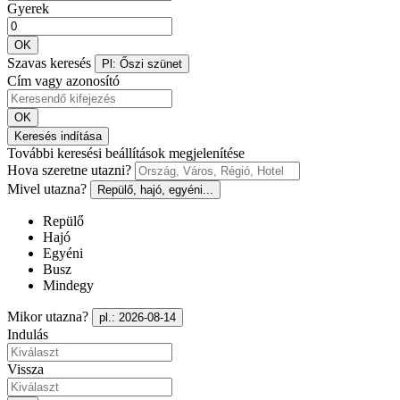
Gyerek
OK
Szavas keresés
Pl: Őszi szünet
Cím vagy azonosító
OK
Keresés indítása
További keresési beállítások megjelenítése
Hova szeretne utazni?
Mivel utazna?
Repülő, hajó, egyéni...
Repülő
Hajó
Egyéni
Busz
Mindegy
Mikor utazna?
pl.: 2026-08-14
Indulás
Vissza