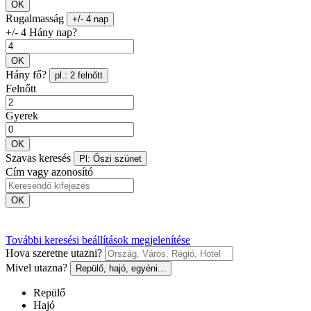
OK
Rugalmasság
+/- 4 nap
+/- 4 Hány nap?
OK
Hány fő?
pl.: 2 felnőtt
Felnőtt
Gyerek
OK
Szavas keresés
Pl: Őszi szünet
Cím vagy azonosító
OK
További keresési beállítások megjelenítése
Hova szeretne utazni?
Mivel utazna?
Repülő, hajó, egyéni...
Repülő
Hajó