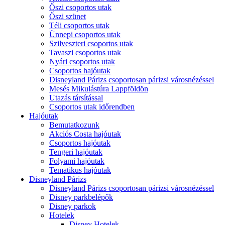
Őszi csoportos utak
Őszi szünet
Téli csoportos utak
Ünnepi csoportos utak
Szilveszteri csoportos utak
Tavaszi csoportos utak
Nyári csoportos utak
Csoportos hajóutak
Disneyland Párizs csoportosan párizsi városnézéssel
Mesés Mikulástúra Lappföldön
Utazás társítással
Csoportos utak időrendben
Hajóutak
Bemutatkozunk
Akciós Costa hajóutak
Csoportos hajóutak
Tengeri hajóutak
Folyami hajóutak
Tematikus hajóutak
Disneyland Párizs
Disneyland Párizs csoportosan párizsi városnézéssel
Disney parkbelépők
Disney parkok
Hotelek
Disney Hotelek