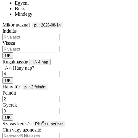
Egyéni
Busz
Mindegy
Mikor utazna?
pl.: 2026-08-14
Indulás
Vissza
OK
Rugalmasság
+/- 4 nap
+/- 4 Hány nap?
OK
Hány fő?
pl.: 2 felnőtt
Felnőtt
Gyerek
OK
Szavas keresés
Pl: Őszi szünet
Cím vagy azonosító