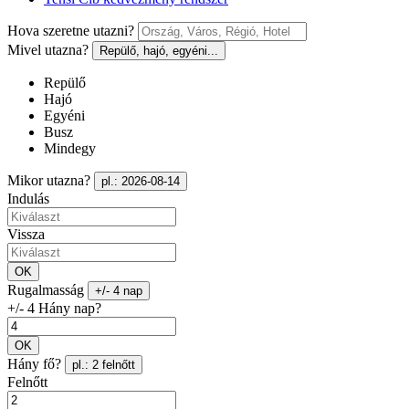
Hova szeretne utazni?
Mivel utazna?
Repülő, hajó, egyéni...
Repülő
Hajó
Egyéni
Busz
Mindegy
Mikor utazna?
pl.: 2026-08-14
Indulás
Vissza
OK
Rugalmasság
+/- 4 nap
+/- 4 Hány nap?
OK
Hány fő?
pl.: 2 felnőtt
Felnőtt