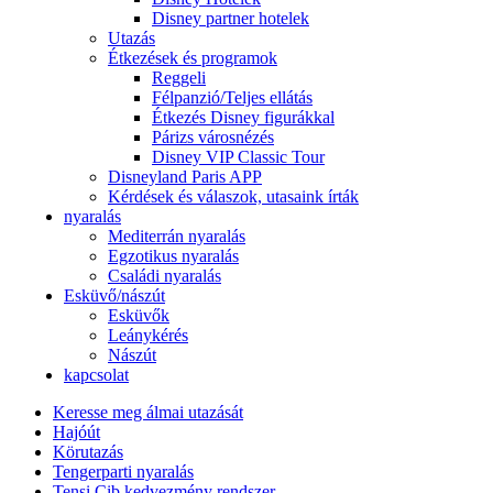
Disney partner hotelek
Utazás
Étkezések és programok
Reggeli
Félpanzió/Teljes ellátás
Étkezés Disney figurákkal
Párizs városnézés
Disney VIP Classic Tour
Disneyland Paris APP
Kérdések és válaszok, utasaink írták
nyaralás
Mediterrán nyaralás
Egzotikus nyaralás
Családi nyaralás
Esküvő/nászút
Esküvők
Leánykérés
Nászút
kapcsolat
Keresse meg álmai utazását
Hajóút
Körutazás
Tengerparti nyaralás
Tensi Cib kedvezmény rendszer