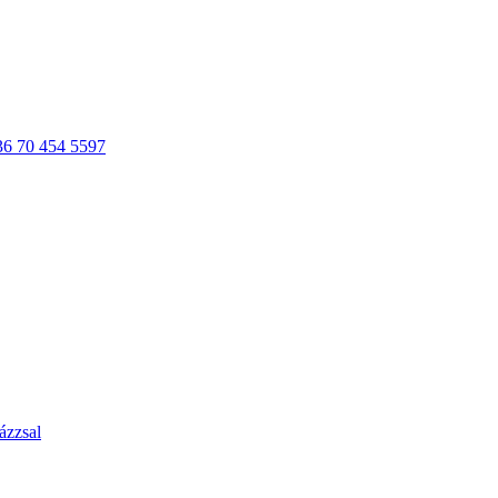
36 70 454 5597
ázzsal