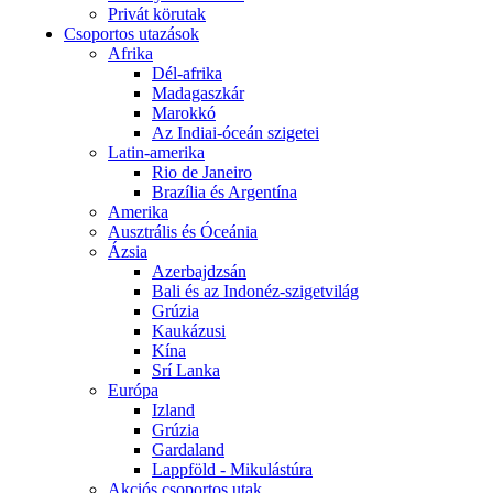
Privát körutak
Csoportos utazások
Afrika
Dél-afrika
Madagaszkár
Marokkó
Az Indiai-óceán szigetei
Latin-amerika
Rio de Janeiro
Brazília és Argentína
Amerika
Ausztrális és Óceánia
Ázsia
Azerbajdzsán
Bali és az Indonéz-szigetvilág
Grúzia
Kaukázusi
Kína
Srí Lanka
Európa
Izland
Grúzia
Gardaland
Lappföld - Mikulástúra
Akciós csoportos utak