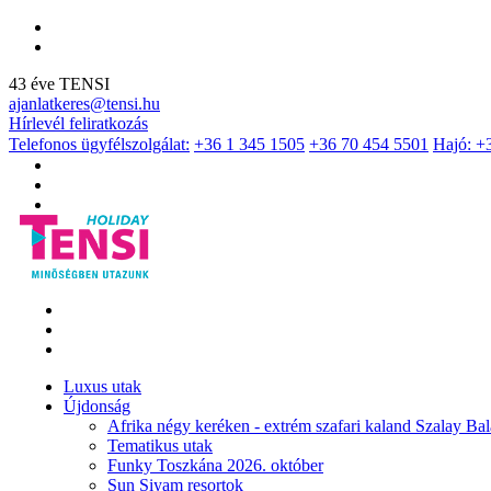
43 éve TENSI
ajanlatkeres@tensi.hu
Hírlevél feliratkozás
Telefonos ügyfélszolgálat:
+36 1 345 1505
+36 70 454 5501
Hajó: +
Luxus utak
Újdonság
Afrika négy keréken - extrém szafari kaland Szalay Bal
Tematikus utak
Funky Toszkána 2026. október
Sun Siyam resortok