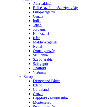
Azerbajdzsán
Bali és az Indonéz-szigetvilág
Fülöp-szigetek
Grúzia
India
Japán
Jordánia
Kaukázusi
Kína
Maldív-szigetek
Nepál
Örményország
Srí Lanka
Szaúd-arábia
Szingapúr
Thaiföld
Vietnám
Európa
Disneyland Párizs
Izland
Gardaland
Grúzia
Lappföld - Mikulástúra
Montenegró
Spanyolország