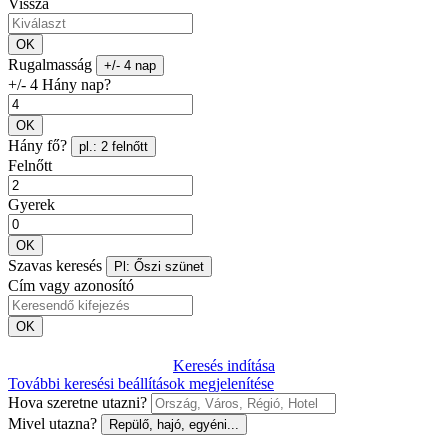
Vissza
OK
Rugalmasság
+/- 4 nap
+/- 4 Hány nap?
OK
Hány fő?
pl.: 2 felnőtt
Felnőtt
Gyerek
OK
Szavas keresés
Pl: Őszi szünet
Cím vagy azonosító
OK
Keresés indítása
További keresési beállítások megjelenítése
Hova szeretne utazni?
Mivel utazna?
Repülő, hajó, egyéni...