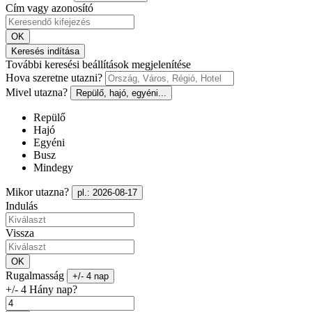
Cím vagy azonosító
OK
Keresés indítása
További keresési beállítások megjelenítése
Hova szeretne utazni?
Mivel utazna?
Repülő, hajó, egyéni...
Repülő
Hajó
Egyéni
Busz
Mindegy
Mikor utazna?
pl.: 2026-08-17
Indulás
Vissza
OK
Rugalmasság
+/- 4 nap
+/- 4 Hány nap?