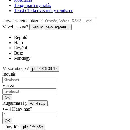
Körutazás
Tengerparti nyaralás
Tensi Cib kedvezmény rendszer
Hova szeretne utazni?
Mivel utazna?
Repülő, hajó, egyéni...
Repülő
Hajó
Egyéni
Busz
Mindegy
Mikor utazna?
pl.: 2026-08-17
Indulás
Vissza
OK
Rugalmasság
+/- 4 nap
+/- 4 Hány nap?
OK
Hány fő?
pl.: 2 felnőtt