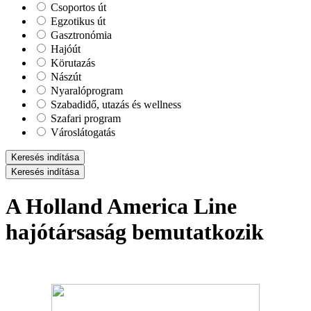
Csoportos út
Egzotikus út
Gasztronómia
Hajóút
Körutazás
Nászút
Nyaralóprogram
Szabadidő, utazás és wellness
Szafari program
Városlátogatás
Keresés indítása
Keresés indítása
A Holland America Line
hajótársaság bemutatkozik