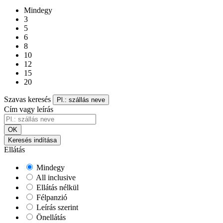
Mindegy
3
5
6
8
10
12
15
20
Szavas keresés
Pl.: szállás neve
Cím vagy leírás
OK
Keresés indítása
Ellátás
Mindegy
All inclusive
Ellátás nélkül
Félpanzió
Leírás szerint
Önellátás