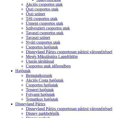
Akciós csoportos utak
Őszi csoportos utak
Őszi szünet
Téli csoportos utak
Ünnepi csoportos utak
Szilveszteri csoportos utak
Tavaszi csoportos utak
Tavaszi szünet
Nyári csoportos utak
Csoportos hajóutak
Disneyland Párizs csoportosan párizsi városnézéssel
Mesés Mikulástúra Lappföldön
Utazás társítással
Csoportos utak időrendben
Hajóutak
Bemutatkozunk
Akciós Costa hajóutak
Csoportos hajóutak
Tengeri hajóutak
Folyami hajóutak
Tematikus hajóutak
Disneyland Párizs
Disneyland Párizs csoportosan párizsi városnézéssel
Disney parkbelépők