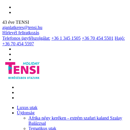
43 éve TENSI
ajanlatkeres@tensi.hu
Hírlevél feliratkozás
Telefonos ügyfélszolgálat:
+36 1 345 1505
+36 70 454 5501
Hajó:
+36 70 454 5597
Luxus utak
Újdonság
Afrika négy keréken - extrém szafari kaland Szalay
Balázzsal
Tematikus utak