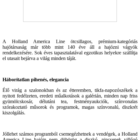
A Holland America Line ötcsillagos, prémium-kategóriás
hajótársaság már több mint 140 éve áll a hajózni vágyók
rendelkezésére. Sok éves tapasztalatával egzotikus helyekre szállítja
el utasait bejárva a világ minden táját.
Háborítatlan pihenés, elegancia
Élő virág a szalonokban és az étteremben, tikfa-napozószékek a
nyitott fedélzeten, eredeti műalkotások a galérián, minden nap friss
gyümölcskosár, délutáni tea, festményaukciók, színvonalas
szórakoztató műsorok és programok, magas színvonalú, diszkrét
kiszolgálás.
Jóllehet számos programból csemegézhetnek a vendégek, a Holland
America Line hajóin nem dübörög a diszkó, nincsenek villózó