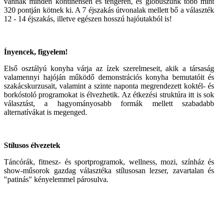
vannak minden kontinensen és tengeren, és glóbuszunk több mint
320 pontján kötnek ki. A 7 éjszakás útvonalak mellett bő a választék
12 - 14 éjszakás, illetve egészen hosszú hajóutakból is!
Ínyencek, figyelem!
Első osztályú konyha várja az ízek szerelmeseit, akik a társaság
valamennyi hajóján működő demonstrációs konyha bemutatóit és
szakácskurzusait, valamint a szinte naponta megrendezett koktél- és
borkóstoló programokat is élvezhetik. Az étkezési struktúra itt is sok
választást, a hagyományosabb formák mellett szabadabb
alternatívákat is megenged.
Stílusos élvezetek
Táncórák, fitnesz- és sportprogramok, wellness, mozi, színház és
show-műsorok gazdag választéka stílusosan lezser, zavartalan és
"patinás" kényelemmel párosulva.