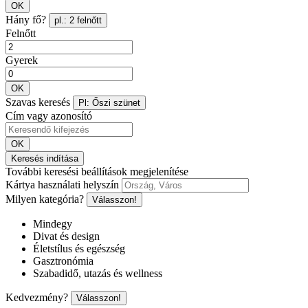
OK
Hány fő?
pl.: 2 felnőtt
Felnőtt
Gyerek
OK
Szavas keresés
Pl: Őszi szünet
Cím vagy azonosító
OK
Keresés indítása
További keresési beállítások megjelenítése
Kártya használati helyszín
Milyen kategória?
Válasszon!
Mindegy
Divat és design
Életstílus és egészség
Gasztronómia
Szabadidő, utazás és wellness
Kedvezmény?
Válasszon!