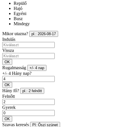
Repülő
Hajó
Egyéni
Busz
Mindegy
Mikor utazna?
pl.: 2026-08-17
Indulás
Vissza
OK
Rugalmasság
+/- 4 nap
+/- 4 Hány nap?
OK
Hány fő?
pl.: 2 felnőtt
Felnőtt
Gyerek
OK
Szavas keresés
Pl: Őszi szünet