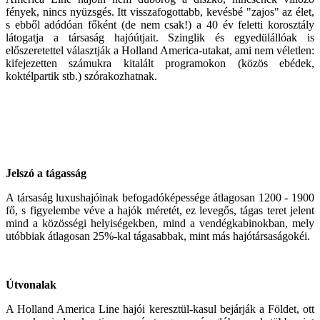
fények, nincs nyüzsgés. Itt visszafogottabb, kevésbé "zajos" az élet,
s ebből adódóan főként (de nem csak!) a 40 év feletti korosztály
látogatja a társaság hajóútjait. Szinglik és egyedülállóak is
előszeretettel választják a Holland America-utakat, ami nem véletlen:
kifejezetten számukra kitalált programokon (közös ebédek,
koktélpartik stb.) szórakozhatnak.
Jelszó a tágasság
A társaság luxushajóinak befogadóképessége átlagosan 1200 - 1900
fő, s figyelembe véve a hajók méretét, ez levegős, tágas teret jelent
mind a közösségi helyiségekben, mind a vendégkabinokban, mely
utóbbiak átlagosan 25%-kal tágasabbak, mint más hajótársaságokéi.
Útvonalak
A Holland America Line hajói keresztül-kasul bejárják a Földet, ott