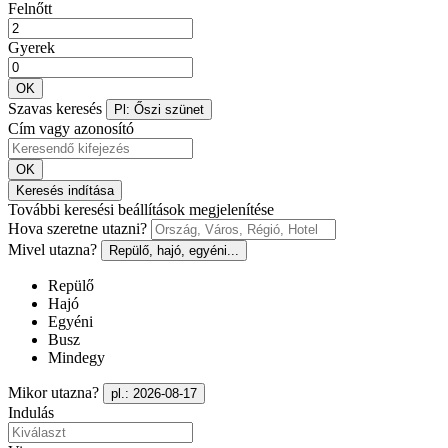
Felnőtt
Gyerek
OK
Szavas keresés
Pl: Őszi szünet
Cím vagy azonosító
OK
Keresés indítása
További keresési beállítások megjelenítése
Hova szeretne utazni?
Mivel utazna?
Repülő, hajó, egyéni...
Repülő
Hajó
Egyéni
Busz
Mindegy
Mikor utazna?
pl.: 2026-08-17
Indulás