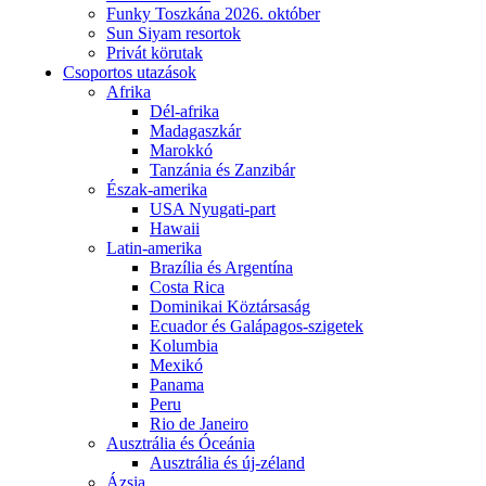
Funky Toszkána 2026. október
Sun Siyam resortok
Privát körutak
Csoportos utazások
Afrika
Dél-afrika
Madagaszkár
Marokkó
Tanzánia és Zanzibár
Észak-amerika
USA Nyugati-part
Hawaii
Latin-amerika
Brazília és Argentína
Costa Rica
Dominikai Köztársaság
Ecuador és Galápagos-szigetek
Kolumbia
Mexikó
Panama
Peru
Rio de Janeiro
Ausztrália és Óceánia
Ausztrália és új-zéland
Ázsia