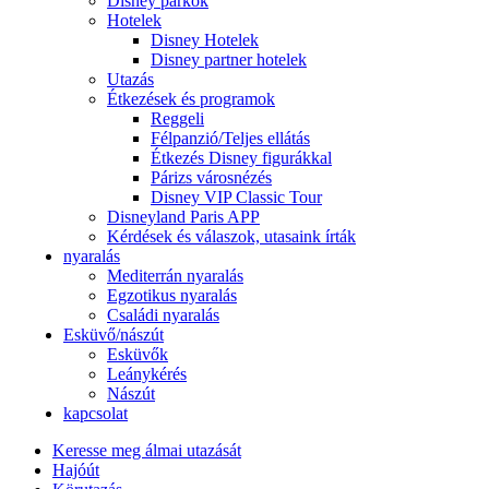
Disney parkok
Hotelek
Disney Hotelek
Disney partner hotelek
Utazás
Étkezések és programok
Reggeli
Félpanzió/Teljes ellátás
Étkezés Disney figurákkal
Párizs városnézés
Disney VIP Classic Tour
Disneyland Paris APP
Kérdések és válaszok, utasaink írták
nyaralás
Mediterrán nyaralás
Egzotikus nyaralás
Családi nyaralás
Esküvő/nászút
Esküvők
Leánykérés
Nászút
kapcsolat
Keresse meg álmai utazását
Hajóút