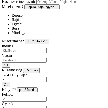
Hova szeretne utazni?
Mivel utazna?
Repülő, hajó, egyéni...
Repülő
Hajó
Egyéni
Busz
Mindegy
Mikor utazna?
pl.: 2026-08-16
Indulás
Vissza
OK
Rugalmasság
+/- 4 nap
+/- 4 Hány nap?
OK
Hány fő?
pl.: 2 felnőtt
Felnőtt
Gyerek