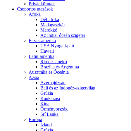
Privát körutak
Csoportos utazások
Afrika
Dél-afrika
Madagaszkár
Marokkó
Az Indiai-óceán szigetei
Észak-amerika
USA Nyugati-part
Hawaii
Latin-amerika
Rio de Janeiro
Brazília és Argentína
Ausztrália és Óceánia
Ázsia
Azerbajdzsán
Bali és az Indonéz-szigetvilág
Grúzia
Kaukázusi
Kína
Örményország
Srí Lanka
Európa
Izland
Grúzia