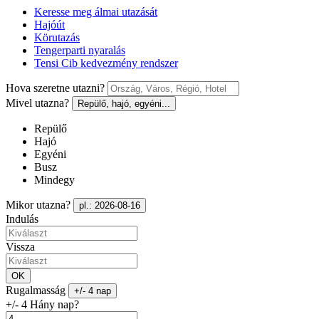
Keresse meg álmai utazását
Hajóút
Körutazás
Tengerparti nyaralás
Tensi Cib kedvezmény rendszer
Hova szeretne utazni?
Mivel utazna?
Repülő, hajó, egyéni...
Repülő
Hajó
Egyéni
Busz
Mindegy
Mikor utazna?
pl.: 2026-08-16
Indulás
Vissza
OK
Rugalmasság
+/- 4 nap
+/- 4 Hány nap?