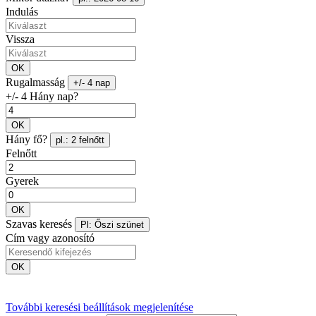
Indulás
Vissza
OK
Rugalmasság
+/- 4 nap
+/- 4 Hány nap?
OK
Hány fő?
pl.: 2 felnőtt
Felnőtt
Gyerek
OK
Szavas keresés
Pl: Őszi szünet
Cím vagy azonosító
OK
További keresési beállítások megjelenítése