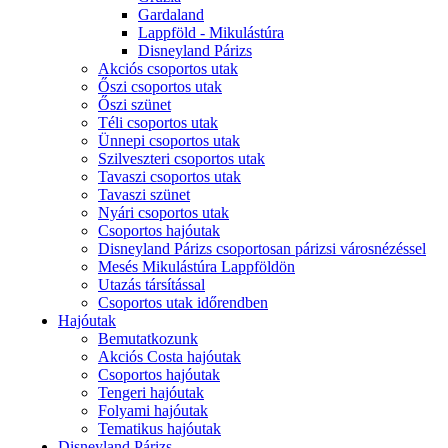
Gardaland
Lappföld - Mikulástúra
Disneyland Párizs
Akciós csoportos utak
Őszi csoportos utak
Őszi szünet
Téli csoportos utak
Ünnepi csoportos utak
Szilveszteri csoportos utak
Tavaszi csoportos utak
Tavaszi szünet
Nyári csoportos utak
Csoportos hajóutak
Disneyland Párizs csoportosan párizsi városnézéssel
Mesés Mikulástúra Lappföldön
Utazás társítással
Csoportos utak időrendben
Hajóutak
Bemutatkozunk
Akciós Costa hajóutak
Csoportos hajóutak
Tengeri hajóutak
Folyami hajóutak
Tematikus hajóutak
Disneyland Párizs