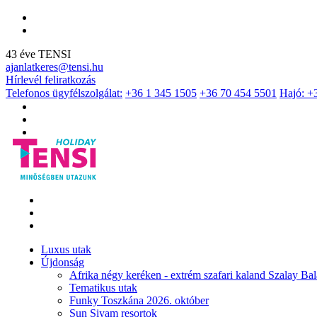
43 éve TENSI
ajanlatkeres@tensi.hu
Hírlevél feliratkozás
Telefonos ügyfélszolgálat:
+36 1 345 1505
+36 70 454 5501
Hajó: +
Luxus utak
Újdonság
Afrika négy keréken - extrém szafari kaland Szalay Bal
Tematikus utak
Funky Toszkána 2026. október
Sun Siyam resortok