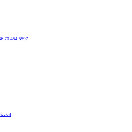
36 70 454 5597
ázzsal