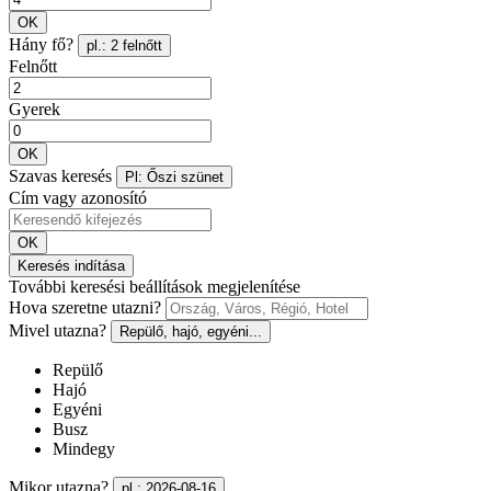
OK
Hány fő?
pl.: 2 felnőtt
Felnőtt
Gyerek
OK
Szavas keresés
Pl: Őszi szünet
Cím vagy azonosító
OK
Keresés indítása
További keresési beállítások megjelenítése
Hova szeretne utazni?
Mivel utazna?
Repülő, hajó, egyéni...
Repülő
Hajó
Egyéni
Busz
Mindegy
Mikor utazna?
pl.: 2026-08-16