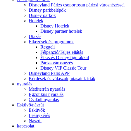
Disneyland Párizs csoportosan párizsi városnézéssel
Disney parkbelépők
Disney parkok
Hotelek
Disney Hotelek
Disney partner hotelek
Utazás
Étkezések és programok
Reggeli
Félpanzió/Teljes ellátás
Étkezés Disney figurákkal
Párizs városnézés
Disney VIP Classic Tour
Disneyland Paris APP
Kérdések és válaszok, utasaink írták
nyaralás
Mediterrán nyaralás
Egzotikus nyaralás
Családi nyaralás
Esküvő/nászút
Esküvők
Leánykérés
Nászút
kapcsolat