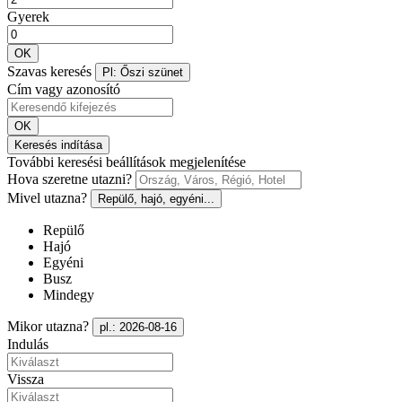
Gyerek
OK
Szavas keresés
Pl: Őszi szünet
Cím vagy azonosító
OK
Keresés indítása
További keresési beállítások megjelenítése
Hova szeretne utazni?
Mivel utazna?
Repülő, hajó, egyéni...
Repülő
Hajó
Egyéni
Busz
Mindegy
Mikor utazna?
pl.: 2026-08-16
Indulás
Vissza