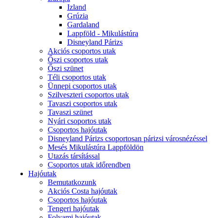
Izland
Grúzia
Gardaland
Lappföld - Mikulástúra
Disneyland Párizs
Akciós csoportos utak
Őszi csoportos utak
Őszi szünet
Téli csoportos utak
Ünnepi csoportos utak
Szilveszteri csoportos utak
Tavaszi csoportos utak
Tavaszi szünet
Nyári csoportos utak
Csoportos hajóutak
Disneyland Párizs csoportosan párizsi városnézéssel
Mesés Mikulástúra Lappföldön
Utazás társítással
Csoportos utak időrendben
Hajóutak
Bemutatkozunk
Akciós Costa hajóutak
Csoportos hajóutak
Tengeri hajóutak
Folyami hajóutak