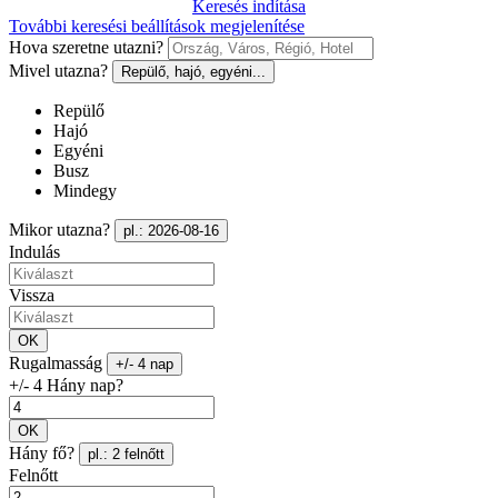
Keresés indítása
További keresési beállítások megjelenítése
Hova szeretne utazni?
Mivel utazna?
Repülő, hajó, egyéni...
Repülő
Hajó
Egyéni
Busz
Mindegy
Mikor utazna?
pl.: 2026-08-16
Indulás
Vissza
OK
Rugalmasság
+/- 4 nap
+/- 4 Hány nap?
OK
Hány fő?
pl.: 2 felnőtt
Felnőtt