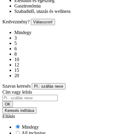
Életstílus és egészség
Gasztronómia
Szabadidő, utazás és wellness
Kedvezmény?
Válasszon!
Mindegy
3
5
6
8
10
12
15
20
Szavas keresés
Pl.: szállás neve
Cím vagy leírás
OK
Keresés indítása
Ellátás
Mindegy
All inclusive