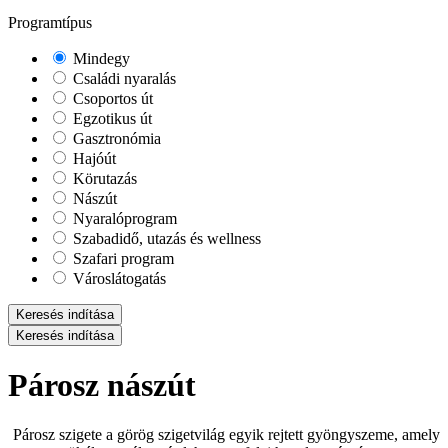
Programtípus
Mindegy
Családi nyaralás
Csoportos út
Egzotikus út
Gasztronómia
Hajóút
Körutazás
Nászút
Nyaralóprogram
Szabadidő, utazás és wellness
Szafari program
Városlátogatás
Keresés indítása
Keresés indítása
Párosz nászút
Párosz szigete a görög szigetvilág egyik rejtett gyöngyszeme, amely