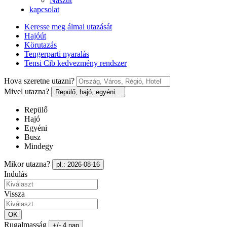
Nászút
kapcsolat
Keresse meg álmai utazását
Hajóút
Körutazás
Tengerparti nyaralás
Tensi Cib kedvezmény rendszer
Hova szeretne utazni?
Mivel utazna?
Repülő, hajó, egyéni...
Repülő
Hajó
Egyéni
Busz
Mindegy
Mikor utazna?
pl.: 2026-08-16
Indulás
Vissza
OK
Rugalmasság
+/- 4 nap