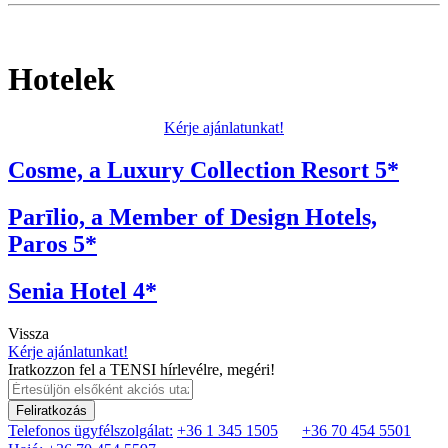
Hotelek
Kérje ajánlatunkat!
Cosme, a Luxury Collection Resort 5*
Parīlio, a Member of Design Hotels,
Paros 5*
Senia Hotel 4*
Vissza
Kérje ajánlatunkat!
Iratkozzon fel a TENSI hírlevélre, megéri!
Feliratkozás
Telefonos ügyfélszolgálat:
+36 1 345 1505
+36 70 454 5501