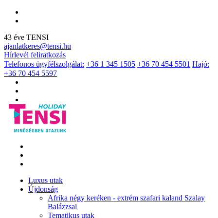
43 éve TENSI
ajanlatkeres@tensi.hu
Hírlevél feliratkozás
Telefonos ügyfélszolgálat:
+36 1 345 1505
+36 70 454 5501
Hajó:
+36 70 454 5597
Luxus utak
Újdonság
Afrika négy keréken - extrém szafari kaland Szalay
Balázzsal
Tematikus utak