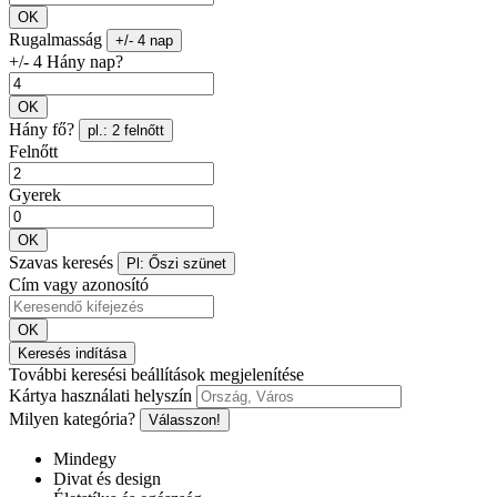
OK
Rugalmasság
+/- 4 nap
+/- 4 Hány nap?
OK
Hány fő?
pl.: 2 felnőtt
Felnőtt
Gyerek
OK
Szavas keresés
Pl: Őszi szünet
Cím vagy azonosító
OK
Keresés indítása
További keresési beállítások megjelenítése
Kártya használati helyszín
Milyen kategória?
Válasszon!
Mindegy
Divat és design