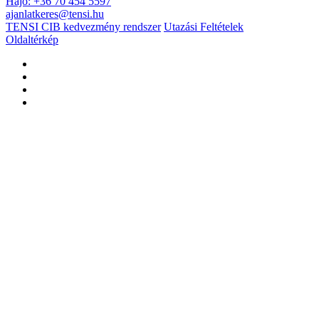
Hajó: +36 70 454 5597
ajanlatkeres@tensi.hu
TENSI CIB kedvezmény rendszer
Utazási Feltételek
Oldaltérkép