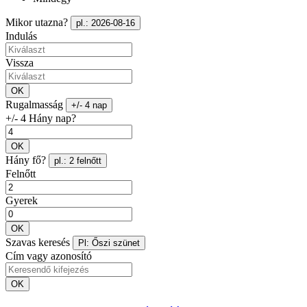
Mikor utazna?
pl.: 2026-08-16
Indulás
Vissza
OK
Rugalmasság
+/- 4 nap
+/- 4 Hány nap?
OK
Hány fő?
pl.: 2 felnőtt
Felnőtt
Gyerek
OK
Szavas keresés
Pl: Őszi szünet
Cím vagy azonosító
OK