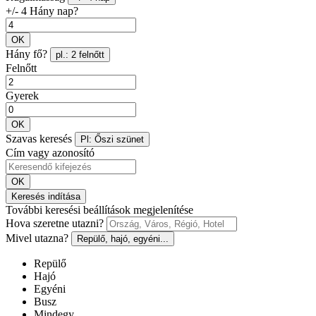
+/- 4 Hány nap?
OK
Hány fő?
pl.: 2 felnőtt
Felnőtt
Gyerek
OK
Szavas keresés
Pl: Őszi szünet
Cím vagy azonosító
OK
Keresés indítása
További keresési beállítások megjelenítése
Hova szeretne utazni?
Mivel utazna?
Repülő, hajó, egyéni...
Repülő
Hajó
Egyéni
Busz
Mindegy