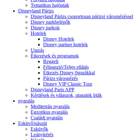
Tematikus hajóutak
Disneyland Párizs
Disneyland Párizs csoportosan párizsi városnézéssel
Disney parkbelépők
Disney parkok
Hotelek
Disney Hotelek
Disney partner hotelek
Utazás
Étkezések és programok
Reggeli
Félpanzió/Teljes ellátás
Étkezés Disney figurákkal
Párizs városnézés
Disney VIP Classic Tour
Disneyland Paris APP
Kérdések és válaszok, utasaink írták
nyaralás
Mediterrán nyaralás
Egzotikus nyaralás
Családi nyaralás
Esküvő/nászút
Esküvők
Leánykérés