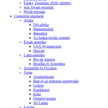
Funky Toszkána 2026. október
Sun Siyam resortok
Privát körutak
Csoportos utazások
Afrika
Dél-afrika
Madagaszkár
Marokkó
Az Indiai-óceán szigetei
Észak-amerika
USA Nyugati-part
Hawaii
Latin-amerika
Rio de Janeiro
Brazília és Argentína
Ausztrália és Óceánia
Ázsia
Azerbajdzsán
Bali és az Indonéz-szigetvilág
Grúzia
Kaukázusi
Kína
Örményország
Srí Lanka
Európa