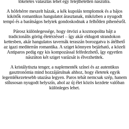
tökéletes választás lehet egy felejthetetlen nászútra.
A hófehérre meszelt házak, a kék kupolás templomok és a bájos
kikötők romantikus hangulatot árasztanak, miközben a nyugodt
tempó és a barátságos helyiek gondoskodnak a felhőtlen pihenésről.
Párosz különlegessége, hogy ötvözi a kozmopolita bájt a
tradicionális görög életérzéssel – így akár eldugott strandokon
kettesben, akár hangulatos tavernák teraszán borozgatva is átélhető
az igazi mediterrán romantika. A sziget könnyen bejárható, a közeli
Antiparos pedig egy kis kompozással felfedezhető, így egyetlen
nászúton két sziget varázsát is élvezhetitek.
A kristálytiszta tenger, a naplementék színei és az autentikus
gasztronómia mind hozzájárulnak ahhoz, hogy életetek egyik
legemlékezetesebb utazása legyen. Paros tehát nemcsak szép, hanem
stílusosan nyugodt helyszín, ahol az új élet közös kezdete valóban
különleges lehet.