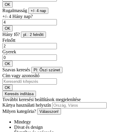
OK
Rugalmasság
+/- 4 nap
+/- 4 Hány nap?
OK
Hány fő?
pl.: 2 felnőtt
Felnőtt
Gyerek
OK
Szavas keresés
Pl: Őszi szünet
Cím vagy azonosító
OK
Keresés indítása
További keresési beállítások megjelenítése
Kártya használati helyszín
Milyen kategória?
Válasszon!
Mindegy
Divat és design