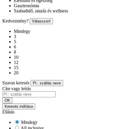
Életstílus és egészség
Gasztronómia
Szabadidő, utazás és wellness
Kedvezmény?
Válasszon!
Mindegy
3
5
6
8
10
12
15
20
Szavas keresés
Pl.: szállás neve
Cím vagy leírás
OK
Keresés indítása
Ellátás
Mindegy
All inclusive