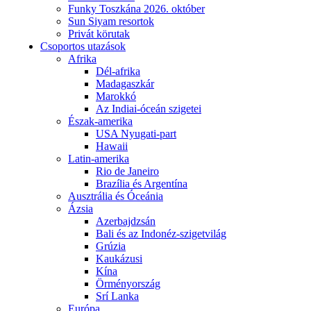
Funky Toszkána 2026. október
Sun Siyam resortok
Privát körutak
Csoportos utazások
Afrika
Dél-afrika
Madagaszkár
Marokkó
Az Indiai-óceán szigetei
Észak-amerika
USA Nyugati-part
Hawaii
Latin-amerika
Rio de Janeiro
Brazília és Argentína
Ausztrália és Óceánia
Ázsia
Azerbajdzsán
Bali és az Indonéz-szigetvilág
Grúzia
Kaukázusi
Kína
Örményország
Srí Lanka
Európa