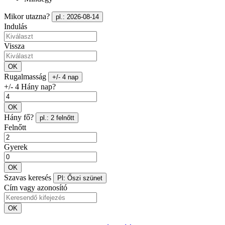
Mikor utazna?
pl.: 2026-08-14
Indulás
Vissza
OK
Rugalmasság
+/- 4 nap
+/- 4 Hány nap?
OK
Hány fő?
pl.: 2 felnőtt
Felnőtt
Gyerek
OK
Szavas keresés
Pl: Őszi szünet
Cím vagy azonosító
OK