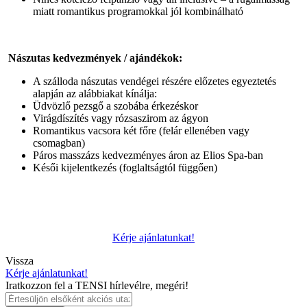
miatt romantikus programokkal jól kombinálható
Nászutas kedvezmények / ajándékok:
A szálloda nászutas vendégei részére előzetes egyeztetés
alapján az alábbiakat kínálja:
Üdvözlő pezsgő a szobába érkezéskor
Virágdíszítés vagy rózsaszirom az ágyon
Romantikus vacsora két főre (felár ellenében vagy
csomagban)
Páros masszázs kedvezményes áron az Elios Spa-ban
Késői kijelentkezés (foglaltságtól függően)
Kérje ajánlatunkat!
Vissza
Kérje ajánlatunkat!
Iratkozzon fel a TENSI hírlevélre, megéri!