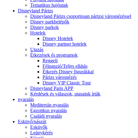
Tematikus hajóutak
Disneyland Párizs
Disneyland Párizs csoportosan párizsi városnézéssel
Disney parkbelépők
Disney parkok
Hotelek
Disney Hotelek
Disney partner hotelek
Utazás
Étkezések és programok
Reggeli
Félpanzió/Teljes ellátás
Étkezés Disney figurákkal
Párizs városnézés
Disney VIP Classic Tour
Disneyland Paris APP
Kérdések és válaszok, utasaink írták
nyaralás
Mediterrán nyaralás
Egzotikus nyaralás
Családi nyaralás
Esküvő/nászút
Esküvők
Leánykérés