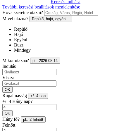
Keresés indítása
További keresési beállítások megjelenítése
Hova szeretne utazni?
Mivel utazna?
Repülő, hajó, egyéni...
Repülő
Hajó
Egyéni
Busz
Mindegy
Mikor utazna?
pl.: 2026-08-14
Indulás
Vissza
OK
Rugalmasság
+/- 4 nap
+/- 4 Hány nap?
OK
Hány fő?
pl.: 2 felnőtt
Felnőtt