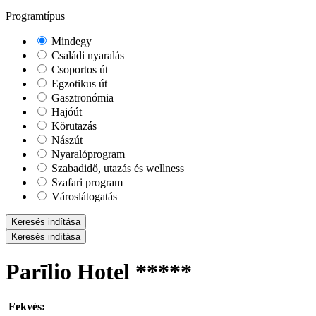
Programtípus
Mindegy
Családi nyaralás
Csoportos út
Egzotikus út
Gasztronómia
Hajóút
Körutazás
Nászút
Nyaralóprogram
Szabadidő, utazás és wellness
Szafari program
Városlátogatás
Keresés indítása
Keresés indítása
Parīlio Hotel *****
Fekvés: