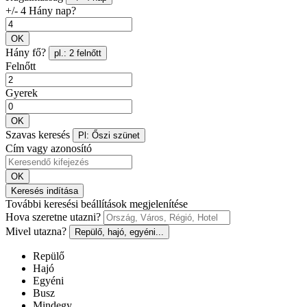
+/- 4 Hány nap?
OK
Hány fő?
pl.: 2 felnőtt
Felnőtt
Gyerek
OK
Szavas keresés
Pl: Őszi szünet
Cím vagy azonosító
OK
Keresés indítása
További keresési beállítások megjelenítése
Hova szeretne utazni?
Mivel utazna?
Repülő, hajó, egyéni...
Repülő
Hajó
Egyéni
Busz
Mindegy