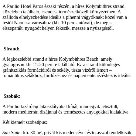
A Parīlio Hotel Paros északi részén, a híres Kolymbithres strand
közelében található, csendes, természetközeli környezetben. A
szálloda elhelyezkedése ideális a pihenni vágyóknak: közel van a
festői Naoussa városához (kb. 10 perc autóval), de mégis
elszeparált, nyugodt helyen fekszik, messze a nyüzsgéstől.
Strand:
A legközelebbi strand a híres Kolymbithres Beach, amely
gyalogosan kb. 15-20 percre található. Ez a strand különleges
gránitsziklás formációiról és sekély, tiszta vizéről ismert –
romantikus sétákhoz, fürdőzéshez és naplementenézéshez is ideális.
Szobák:
A Parīlio kizárólag lakosztályokat kínál, mindegyik letisztult,
modern mediterrán dizájnnal és természetes anyagokkal kialakítva.
Két kiemelt szobatípus:
Sun Suite:
kb. 30 m², privát kis medencével és terasszal rendelkezik.