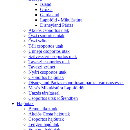
Izland
Grúzia
Gardaland
Lappföld - Mikulástúra
Disneyland Párizs
Akciós csoportos utak
Őszi csoportos utak
Őszi szünet
Téli csoportos utak
Ünnepi csoportos utak
Szilveszteri csoportos utak
Tavaszi csoportos utak
Tavaszi szünet
Nyári csoportos utak
Csoportos hajóutak
Disneyland Párizs csoportosan párizsi városnézéssel
Mesés Mikulástúra Lappföldön
Utazás társítással
Csoportos utak időrendben
Hajóutak
Bemutatkozunk
Akciós Costa hajóutak
Csoportos hajóutak
Tengeri hajóutak
Folyami hajóutak