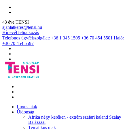
43 éve TENSI
ajanlatkeres@tensi.hu
Hírlevél feliratkozás
Telefonos ügyfélszolgálat:
+36 1 345 1505
+36 70 454 5501
Hajó:
+36 70 454 5597
Luxus utak
Újdonság
Afrika négy keréken - extrém szafari kaland Szalay
Balázzsal
Tematikus utak