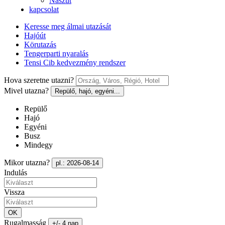
Nászút
kapcsolat
Keresse meg álmai utazását
Hajóút
Körutazás
Tengerparti nyaralás
Tensi Cib kedvezmény rendszer
Hova szeretne utazni?
Mivel utazna?
Repülő, hajó, egyéni...
Repülő
Hajó
Egyéni
Busz
Mindegy
Mikor utazna?
pl.: 2026-08-14
Indulás
Vissza
OK
Rugalmasság
+/- 4 nap