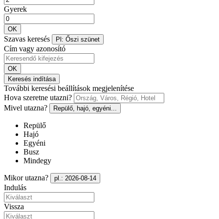
Gyerek
OK
Szavas keresés
Pl: Őszi szünet
Cím vagy azonosító
OK
Keresés indítása
További keresési beállítások megjelenítése
Hova szeretne utazni?
Mivel utazna?
Repülő, hajó, egyéni...
Repülő
Hajó
Egyéni
Busz
Mindegy
Mikor utazna?
pl.: 2026-08-14
Indulás
Vissza