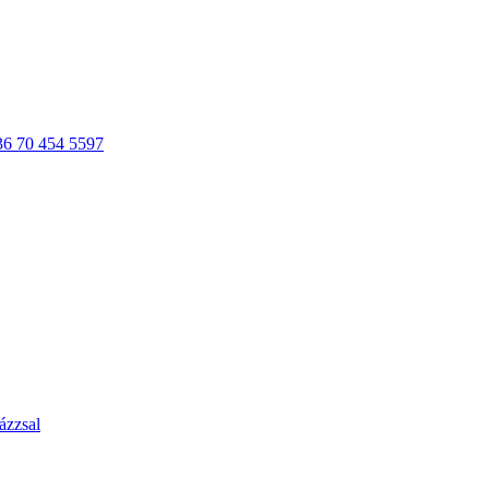
36 70 454 5597
ázzsal