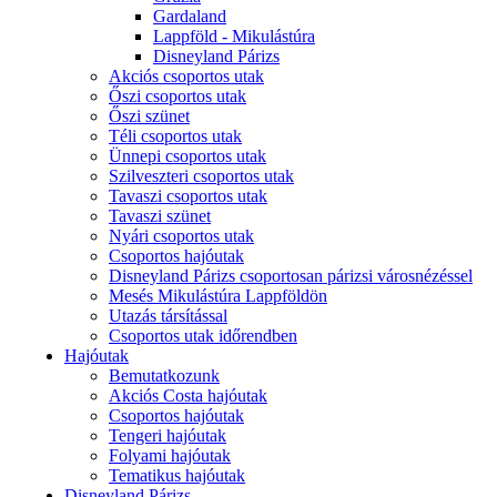
Gardaland
Lappföld - Mikulástúra
Disneyland Párizs
Akciós csoportos utak
Őszi csoportos utak
Őszi szünet
Téli csoportos utak
Ünnepi csoportos utak
Szilveszteri csoportos utak
Tavaszi csoportos utak
Tavaszi szünet
Nyári csoportos utak
Csoportos hajóutak
Disneyland Párizs csoportosan párizsi városnézéssel
Mesés Mikulástúra Lappföldön
Utazás társítással
Csoportos utak időrendben
Hajóutak
Bemutatkozunk
Akciós Costa hajóutak
Csoportos hajóutak
Tengeri hajóutak
Folyami hajóutak
Tematikus hajóutak
Disneyland Párizs