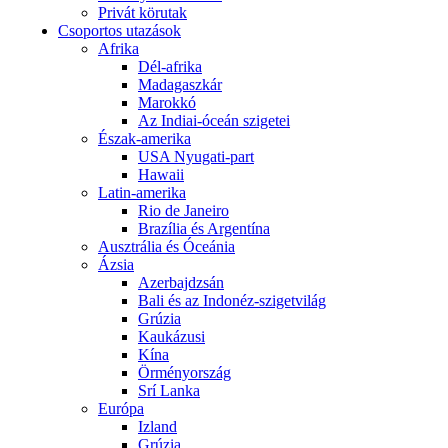
Privát körutak
Csoportos utazások
Afrika
Dél-afrika
Madagaszkár
Marokkó
Az Indiai-óceán szigetei
Észak-amerika
USA Nyugati-part
Hawaii
Latin-amerika
Rio de Janeiro
Brazília és Argentína
Ausztrália és Óceánia
Ázsia
Azerbajdzsán
Bali és az Indonéz-szigetvilág
Grúzia
Kaukázusi
Kína
Örményország
Srí Lanka
Európa
Izland
Grúzia