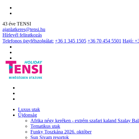
43 éve TENSI
ajanlatkeres@tensi.hu
Hírlevél feliratkozás
Telefonos ügyfélszolgálat:
+36 1 345 1505
+36 70 454 5501
Hajó: +
Luxus utak
Újdonság
Afrika négy keréken - extrém szafari kaland Szalay Bal
Tematikus utak
Funky Toszkána 2026. október
Sun Siyam resortok