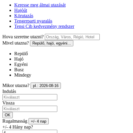
Keresse meg álmai utazását
Hajóút
Körutazás
Tengerparti nyaralás
Tensi Cib kedvezmény rendszer
Hova szeretne utazni?
Mivel utazna?
Repülő, hajó, egyéni...
Repülő
Hajó
Egyéni
Busz
Mindegy
Mikor utazna?
pl.: 2026-08-16
Indulás
Vissza
OK
Rugalmasság
+/- 4 nap
+/- 4 Hány nap?