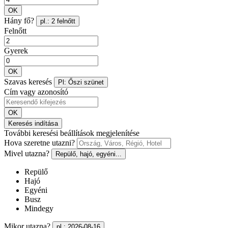
OK
Hány fő?
pl.: 2 felnőtt
Felnőtt
Gyerek
OK
Szavas keresés
Pl: Őszi szünet
Cím vagy azonosító
OK
Keresés indítása
További keresési beállítások megjelenítése
Hova szeretne utazni?
Mivel utazna?
Repülő, hajó, egyéni...
Repülő
Hajó
Egyéni
Busz
Mindegy
Mikor utazna?
pl.: 2026-08-16