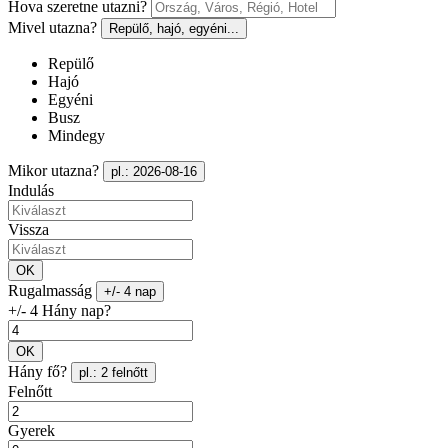
Hova szeretne utazni?
Mivel utazna?
Repülő, hajó, egyéni...
Repülő
Hajó
Egyéni
Busz
Mindegy
Mikor utazna?
pl.: 2026-08-16
Indulás
Vissza
OK
Rugalmasság
+/- 4 nap
+/- 4 Hány nap?
OK
Hány fő?
pl.: 2 felnőtt
Felnőtt
Gyerek