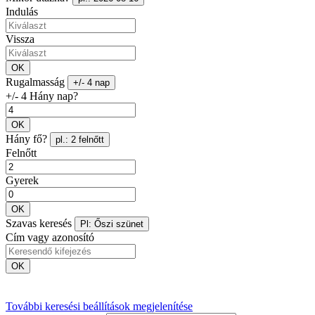
Indulás
Vissza
OK
Rugalmasság
+/- 4 nap
+/- 4 Hány nap?
OK
Hány fő?
pl.: 2 felnőtt
Felnőtt
Gyerek
OK
Szavas keresés
Pl: Őszi szünet
Cím vagy azonosító
OK
További keresési beállítások megjelenítése