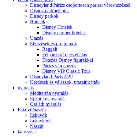
Disneyland Párizs csoportosan párizsi városnézéssel
Disney parkbelépők
Disney parkok
Hotelek
Disney Hotelek
Disney partner hotelek
Utazás
Étkezések és programok
Reggeli
Félpanzió/Teljes ellátás
Étkezés Disney figurákkal
Párizs városnézés
Disney VIP Classic Tour
Disneyland Paris APP
Kérdések és válaszok, utasaink írták
nyaralás
Mediterrán nyaralás
Egzotikus nyaralás
Családi nyaralás
Esküvő/nászút
Esküvők
Leánykérés
Nászút
kapcsolat