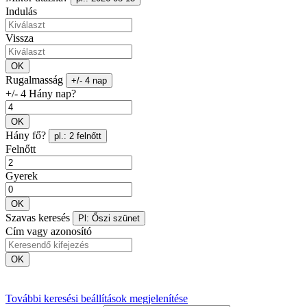
Indulás
Vissza
OK
Rugalmasság
+/- 4 nap
+/- 4 Hány nap?
OK
Hány fő?
pl.: 2 felnőtt
Felnőtt
Gyerek
OK
Szavas keresés
Pl: Őszi szünet
Cím vagy azonosító
OK
További keresési beállítások megjelenítése