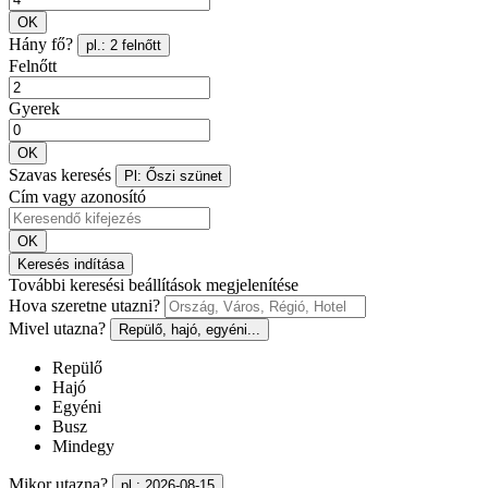
OK
Hány fő?
pl.: 2 felnőtt
Felnőtt
Gyerek
OK
Szavas keresés
Pl: Őszi szünet
Cím vagy azonosító
OK
Keresés indítása
További keresési beállítások megjelenítése
Hova szeretne utazni?
Mivel utazna?
Repülő, hajó, egyéni...
Repülő
Hajó
Egyéni
Busz
Mindegy
Mikor utazna?
pl.: 2026-08-15