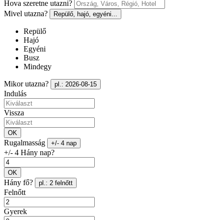
Hova szeretne utazni?
Mivel utazna?
Repülő, hajó, egyéni...
Repülő
Hajó
Egyéni
Busz
Mindegy
Mikor utazna?
pl.: 2026-08-15
Indulás
Vissza
OK
Rugalmasság
+/- 4 nap
+/- 4 Hány nap?
OK
Hány fő?
pl.: 2 felnőtt
Felnőtt
Gyerek