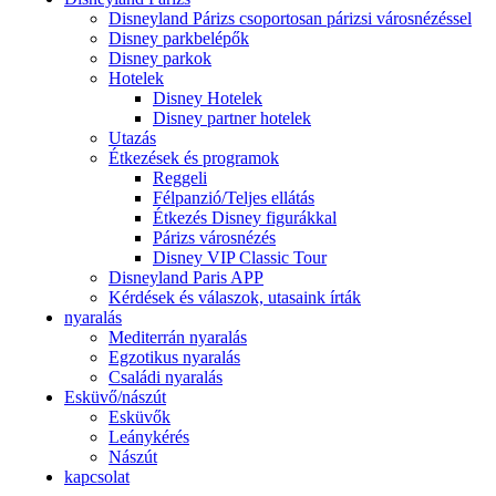
Disneyland Párizs csoportosan párizsi városnézéssel
Disney parkbelépők
Disney parkok
Hotelek
Disney Hotelek
Disney partner hotelek
Utazás
Étkezések és programok
Reggeli
Félpanzió/Teljes ellátás
Étkezés Disney figurákkal
Párizs városnézés
Disney VIP Classic Tour
Disneyland Paris APP
Kérdések és válaszok, utasaink írták
nyaralás
Mediterrán nyaralás
Egzotikus nyaralás
Családi nyaralás
Esküvő/nászút
Esküvők
Leánykérés
Nászút
kapcsolat