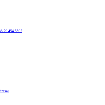
36 70 454 5597
ázzsal