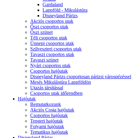
Gardaland
Lappföld - Mikulástúra
Disneyland Párizs
Akciós csoportos utak
Őszi csoportos utak
Őszi szünet
Téli csoportos utak
Ünnepi csoportos utak
Szilveszteri csoportos utak
Tavaszi csoportos utak
Tavaszi szünet
Nyári csoportos utak
Csoportos hajóutak
Disneyland Párizs csoportosan párizsi városnézéssel
Mesés Mikulástúra Lappföldön
Utazás társítással
Csoportos utak időrendben
Hajóutak
Bemutatkozunk
Akciós Costa hajóutak
Csoportos hajóutak
Tengeri hajóutak
Folyami hajóutak
Tematikus hajóutak
Disneyland Párizs