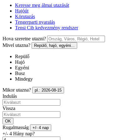
Keresse meg álmai utazását
Hajóút
Körutazás
Tengerparti nyaralás
Tensi Cib kedvezmény rendszer
Hova szeretne utazni?
Mivel utazna?
Repülő, hajó, egyéni...
Repülő
Hajó
Egyéni
Busz
Mindegy
Mikor utazna?
pl.: 2026-08-15
Indulás
Vissza
OK
Rugalmasság
+/- 4 nap
+/- 4 Hány nap?