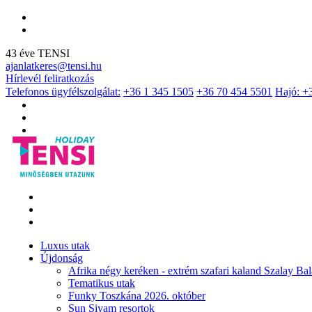
43 éve TENSI
ajanlatkeres@tensi.hu
Hírlevél feliratkozás
Telefonos ügyfélszolgálat:
+36 1 345 1505
+36 70 454 5501
Hajó: +
Luxus utak
Újdonság
Afrika négy keréken - extrém szafari kaland Szalay Bal
Tematikus utak
Funky Toszkána 2026. október
Sun Siyam resortok