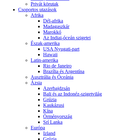
Privát körutak
Csoportos utazások
Afrika
Dél-afrika
Madagaszkár
Marokkó
Az Indiai-óceán szigetei
Észak-amerika
USA Nyugati-part
Hawaii
Latin-amerika
Rio de Janeiro
Brazília és Argentína
Ausztrália és Óceánia
Ázsia
Azerbajdzsán
Bali és az Indonéz-szigetvilág
Grúzia
Kaukázusi
Kína
Örményország
Srí Lanka
Európa
Izland
Grúzia