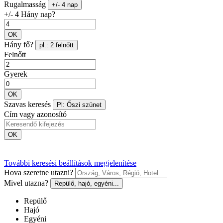
Rugalmasság
+/- 4 nap
+/- 4 Hány nap?
OK
Hány fő?
pl.: 2 felnőtt
Felnőtt
Gyerek
OK
Szavas keresés
Pl: Őszi szünet
Cím vagy azonosító
OK
További keresési beállítások megjelenítése
Hova szeretne utazni?
Mivel utazna?
Repülő, hajó, egyéni...
Repülő
Hajó
Egyéni