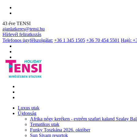
43 éve TENSI
ajanlatkeres@tensi.hu
Hírlevél feliratkozás
Telefonos ügyfélszolgálat:
+36 1 345 1505
+36 70 454 5501
Hajó: +
Luxus utak
Újdonság
Afrika négy keréken - extrém szafari kaland Szalay Bal
Tematikus utak
Funky Toszkána 2026. október
Sun Siyam resortok