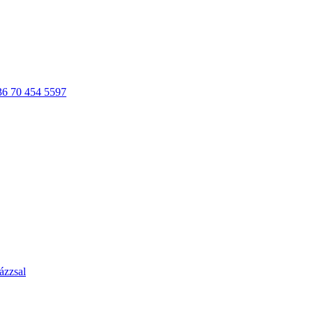
36 70 454 5597
ázzsal