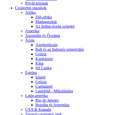
Privát körutak
Csoportos utazások
Afrika
Dél-afrika
Madagaszkár
Az Indiai-óceán szigetei
Amerika
Ausztrális és Óceánia
Ázsia
Azerbajdzsán
Bali és az Indonéz-szigetvilág
Grúzia
Kaukázusi
Kína
Srí Lanka
Európa
Izland
Grúzia
Gardaland
Lappföld - Mikulástúra
Latin-amerika
Rio de Janeiro
Brazília és Argentína
USA & Kanada
Tavaszi csoportos utak