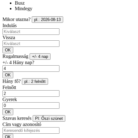
Busz
Mindegy
Mikor utazna?
pl.: 2026-08-13
Indulás
Vissza
OK
Rugalmasság
+/- 4 nap
+/- 4 Hány nap?
OK
Hány fő?
pl.: 2 felnőtt
Felnőtt
Gyerek
OK
Szavas keresés
Pl: Őszi szünet
Cím vagy azonosító
OK