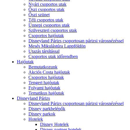
Nyári csoportos utak
Őszi csoportos utak
Őszi szünet
Téli csoportos utak
Ünnepi csoportos utak
Szilveszteri csoportos utak
Csoportos hajóutak
Disneyland Párizs csoportosan párizsi városnézéssel
Mesés Mikulástúra Lappföldön
Utazás társítással
Csoportos utak időrendben
Hajóutak
Bemutatkozunk
Akciós Costa hajóutak
Csoportos hajóutak
Tengeri hajóutak
Folyami hajóutak
Tematikus hajóutak
Disneyland Párizs
Disneyland Párizs csoportosan párizsi városnézéssel
Disney parkbelépők
Disney parkok
Hotelek
Disney Hotelek
Disney partner hotelek