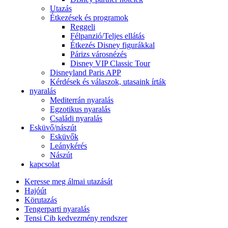
Utazás
Étkezések és programok
Reggeli
Félpanzió/Teljes ellátás
Étkezés Disney figurákkal
Párizs városnézés
Disney VIP Classic Tour
Disneyland Paris APP
Kérdések és válaszok, utasaink írták
nyaralás
Mediterrán nyaralás
Egzotikus nyaralás
Családi nyaralás
Esküvő/nászút
Esküvők
Leánykérés
Nászút
kapcsolat
Keresse meg álmai utazását
Hajóút
Körutazás
Tengerparti nyaralás
Tensi Cib kedvezmény rendszer