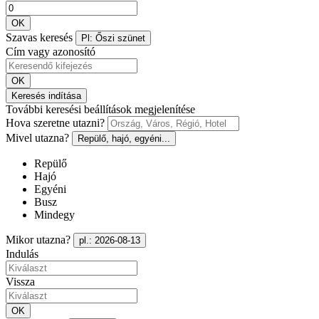
OK
Szavas keresés
Pl: Őszi szünet
Cím vagy azonosító
OK
Keresés indítása
További keresési beállítások megjelenítése
Hova szeretne utazni?
Mivel utazna?
Repülő, hajó, egyéni...
Repülő
Hajó
Egyéni
Busz
Mindegy
Mikor utazna?
pl.: 2026-08-13
Indulás
Vissza
OK