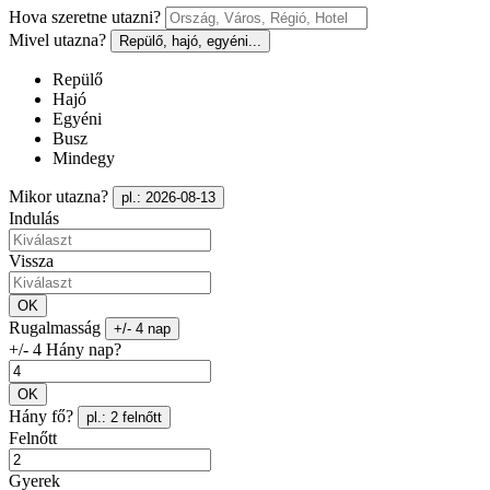
Hova szeretne utazni?
Mivel utazna?
Repülő, hajó, egyéni...
Repülő
Hajó
Egyéni
Busz
Mindegy
Mikor utazna?
pl.: 2026-08-13
Indulás
Vissza
OK
Rugalmasság
+/- 4 nap
+/- 4 Hány nap?
OK
Hány fő?
pl.: 2 felnőtt
Felnőtt
Gyerek