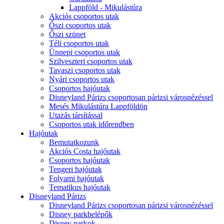
Lappföld - Mikulástúra
Akciós csoportos utak
Őszi csoportos utak
Őszi szünet
Téli csoportos utak
Ünnepi csoportos utak
Szilveszteri csoportos utak
Tavaszi csoportos utak
Nyári csoportos utak
Csoportos hajóutak
Disneyland Párizs csoportosan párizsi városnézéssel
Mesés Mikulástúra Lappföldön
Utazás társítással
Csoportos utak időrendben
Hajóutak
Bemutatkozunk
Akciós Costa hajóutak
Csoportos hajóutak
Tengeri hajóutak
Folyami hajóutak
Tematikus hajóutak
Disneyland Párizs
Disneyland Párizs csoportosan párizsi városnézéssel
Disney parkbelépők
Disney parkok