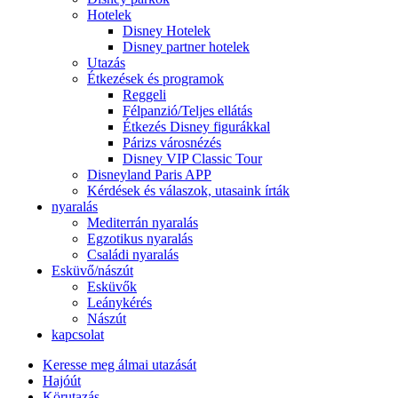
Hotelek
Disney Hotelek
Disney partner hotelek
Utazás
Étkezések és programok
Reggeli
Félpanzió/Teljes ellátás
Étkezés Disney figurákkal
Párizs városnézés
Disney VIP Classic Tour
Disneyland Paris APP
Kérdések és válaszok, utasaink írták
nyaralás
Mediterrán nyaralás
Egzotikus nyaralás
Családi nyaralás
Esküvő/nászút
Esküvők
Leánykérés
Nászút
kapcsolat
Keresse meg álmai utazását
Hajóút
Körutazás