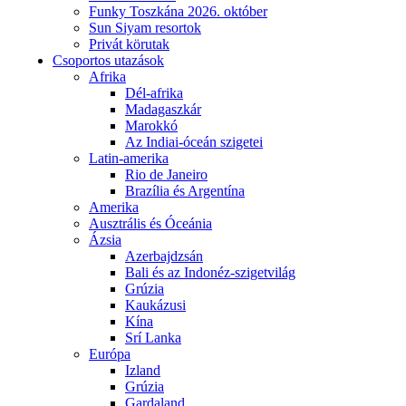
Funky Toszkána 2026. október
Sun Siyam resortok
Privát körutak
Csoportos utazások
Afrika
Dél-afrika
Madagaszkár
Marokkó
Az Indiai-óceán szigetei
Latin-amerika
Rio de Janeiro
Brazília és Argentína
Amerika
Ausztrális és Óceánia
Ázsia
Azerbajdzsán
Bali és az Indonéz-szigetvilág
Grúzia
Kaukázusi
Kína
Srí Lanka
Európa
Izland
Grúzia
Gardaland