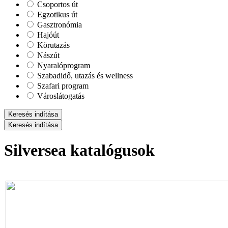
Csoportos út
Egzotikus út
Gasztronómia
Hajóút
Körutazás
Nászút
Nyaralóprogram
Szabadidő, utazás és wellness
Szafari program
Városlátogatás
Keresés indítása
Keresés indítása
Silversea katalógusok