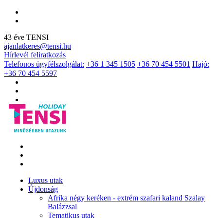
43 éve TENSI
ajanlatkeres@tensi.hu
Hírlevél feliratkozás
Telefonos ügyfélszolgálat:
+36 1 345 1505
+36 70 454 5501
Hajó:
+36 70 454 5597
Luxus utak
Újdonság
Afrika négy keréken - extrém szafari kaland Szalay
Balázzsal
Tematikus utak