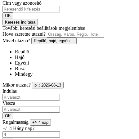
Cím vagy azonosító
OK
Keresés indítása
További keresési beállítások megjelenítése
Hova szeretne utazni?
Mivel utazna?
Repülő, hajó, egyéni...
Repülő
Hajó
Egyéni
Busz
Mindegy
Mikor utazna?
pl.: 2026-08-13
Indulás
Vissza
OK
Rugalmasság
+/- 4 nap
+/- 4 Hány nap?