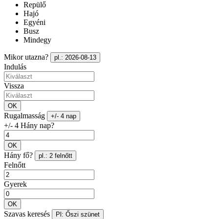
Repülő
Hajó
Egyéni
Busz
Mindegy
Mikor utazna?
pl.: 2026-08-13
Indulás
Vissza
OK
Rugalmasság
+/- 4 nap
+/- 4 Hány nap?
OK
Hány fő?
pl.: 2 felnőtt
Felnőtt
Gyerek
OK
Szavas keresés
Pl: Őszi szünet