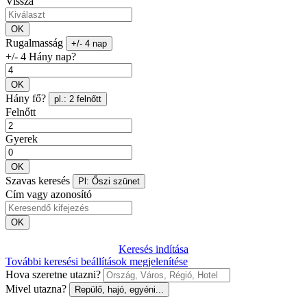
Vissza
OK
Rugalmasság
+/- 4 nap
+/- 4 Hány nap?
OK
Hány fő?
pl.: 2 felnőtt
Felnőtt
Gyerek
OK
Szavas keresés
Pl: Őszi szünet
Cím vagy azonosító
OK
Keresés indítása
További keresési beállítások megjelenítése
Hova szeretne utazni?
Mivel utazna?
Repülő, hajó, egyéni...