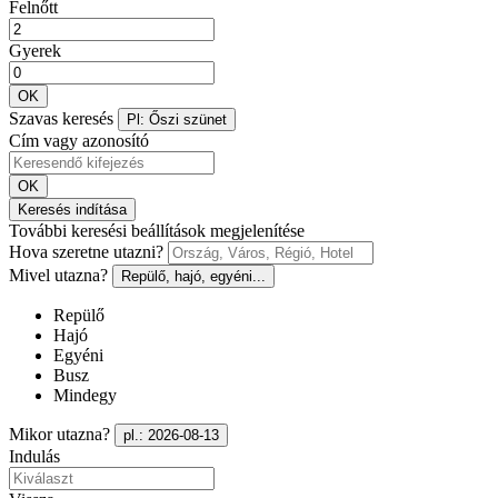
Felnőtt
Gyerek
OK
Szavas keresés
Pl: Őszi szünet
Cím vagy azonosító
OK
Keresés indítása
További keresési beállítások megjelenítése
Hova szeretne utazni?
Mivel utazna?
Repülő, hajó, egyéni...
Repülő
Hajó
Egyéni
Busz
Mindegy
Mikor utazna?
pl.: 2026-08-13
Indulás