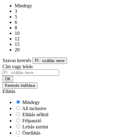
Mindegy
3
5
6
8
10
12
15
20
Szavas keresés
Pl.: szállás neve
Cím vagy leírás
OK
Keresés indítása
Ellátás
Mindegy
All inclusive
Ellátás nélkül
Félpanzió
Leírás szerint
Önellátás