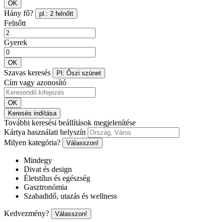
OK
Hány fő?
pl.: 2 felnőtt
Felnőtt
Gyerek
OK
Szavas keresés
Pl: Őszi szünet
Cím vagy azonosító
OK
Keresés indítása
További keresési beállítások megjelenítése
Kártya használati helyszín
Milyen kategória?
Válasszon!
Mindegy
Divat és design
Életstílus és egészség
Gasztronómia
Szabadidő, utazás és wellness
Kedvezmény?
Válasszon!