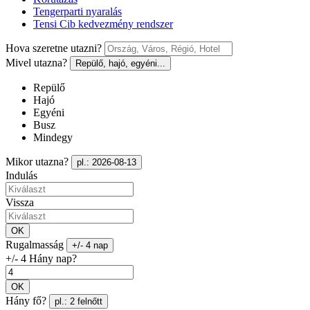
Tengerparti nyaralás
Tensi Cib kedvezmény rendszer
Hova szeretne utazni?
Mivel utazna?
Repülő, hajó, egyéni...
Repülő
Hajó
Egyéni
Busz
Mindegy
Mikor utazna?
pl.: 2026-08-13
Indulás
Vissza
OK
Rugalmasság
+/- 4 nap
+/- 4 Hány nap?
OK
Hány fő?
pl.: 2 felnőtt