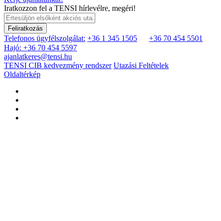
Iratkozzon fel a TENSI hírlevélre, megéri!
Feliratkozás
Telefonos ügyfélszolgálat:
+36 1 345 1505
+36 70 454 5501
Hajó: +36 70 454 5597
ajanlatkeres@tensi.hu
TENSI CIB kedvezmény rendszer
Utazási Feltételek
Oldaltérkép