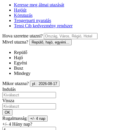
Keresse meg álmai utazását
Hajóút
Körutazás
Tengerparti nyaralás
Tensi Cib kedvezmény rendszer
Hova szeretne utazni?
Mivel utazna?
Repülő, hajó, egyéni...
Repülő
Hajó
Egyéni
Busz
Mindegy
Mikor utazna?
pl.: 2026-08-17
Indulás
Vissza
OK
Rugalmasság
+/- 4 nap
+/- 4 Hány nap?