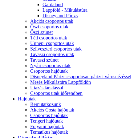
Gardaland
Lappföld - Mikulástúra
Disneyland Párizs
Akciós csoportos utak
Őszi csoportos utak
Őszi szünet
Téli csoportos utak
Ünnepi csoportos utak
Szilveszteri csoportos utak
Tavaszi csoportos utak
Tavaszi szünet
Nyári csoportos utak
Csoportos hajóutak
Disneyland Párizs csoportosan párizsi városnézéssel
Mesés Mikulástúra Lappföldön
Utazás társítással
Csoportos utak időrendben
Hajóutak
Bemutatkozunk
Akciós Costa hajóutak
Csoportos hajóutak
Tengeri hajóutak
Folyami hajóutak
Tematikus hajóutak
Disneyland Párizs