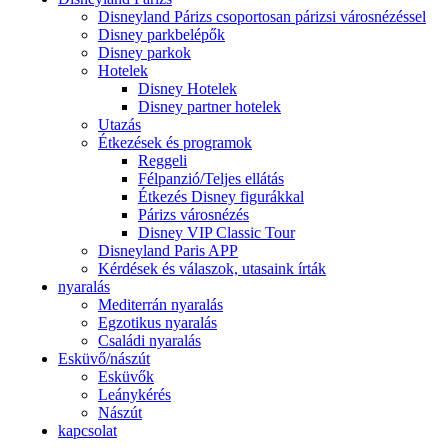
Disneyland Párizs csoportosan párizsi városnézéssel
Disney parkbelépők
Disney parkok
Hotelek
Disney Hotelek
Disney partner hotelek
Utazás
Étkezések és programok
Reggeli
Félpanzió/Teljes ellátás
Étkezés Disney figurákkal
Párizs városnézés
Disney VIP Classic Tour
Disneyland Paris APP
Kérdések és válaszok, utasaink írták
nyaralás
Mediterrán nyaralás
Egzotikus nyaralás
Családi nyaralás
Esküvő/nászút
Esküvők
Leánykérés
Nászút
kapcsolat