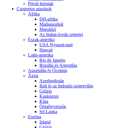
Privát körutak
Csoportos utazások
Afrika
Dél-afrika
Madagaszkár
Marokkó
Az Indiai-óceán szigetei
Észak-amerika
USA Nyugati-part
Hawaii
Latin-amerika
Rio de Janeiro
Brazília és Argentína
Ausztrália és Óceánia
Ázsia
Azerbajdzsán
Bali és az Indonéz-szigetvilág
Grúzia
Kaukázusi
Kína
Örményország
Srí Lanka
Európa
Izland
Grúzia