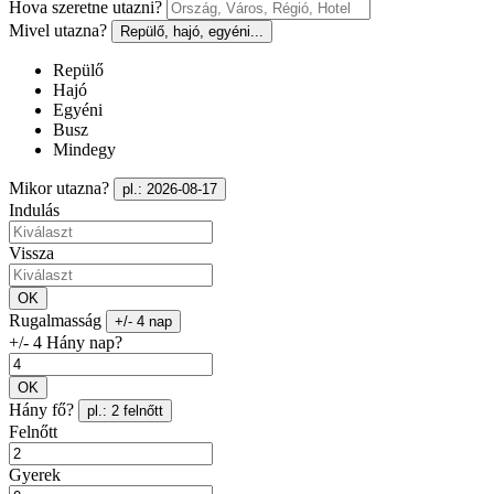
Hova szeretne utazni?
Mivel utazna?
Repülő, hajó, egyéni...
Repülő
Hajó
Egyéni
Busz
Mindegy
Mikor utazna?
pl.: 2026-08-17
Indulás
Vissza
OK
Rugalmasság
+/- 4 nap
+/- 4 Hány nap?
OK
Hány fő?
pl.: 2 felnőtt
Felnőtt
Gyerek