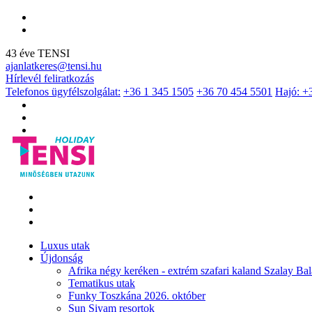
43 éve TENSI
ajanlatkeres@tensi.hu
Hírlevél feliratkozás
Telefonos ügyfélszolgálat:
+36 1 345 1505
+36 70 454 5501
Hajó: +
Luxus utak
Újdonság
Afrika négy keréken - extrém szafari kaland Szalay Bal
Tematikus utak
Funky Toszkána 2026. október
Sun Siyam resortok