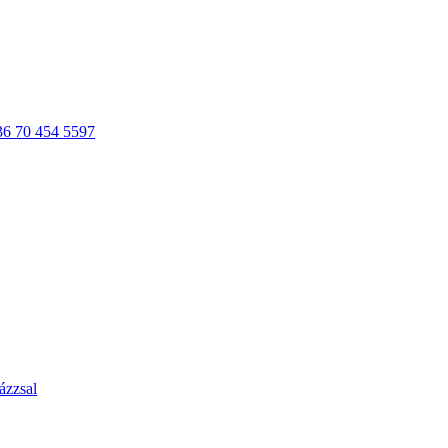
36 70 454 5597
ázzsal