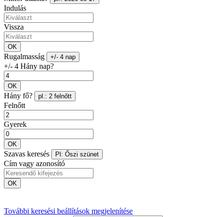
Indulás
Vissza
OK
Rugalmasság
+/- 4 nap
+/- 4 Hány nap?
OK
Hány fő?
pl.: 2 felnőtt
Felnőtt
Gyerek
OK
Szavas keresés
Pl: Őszi szünet
Cím vagy azonosító
OK
További keresési beállítások megjelenítése