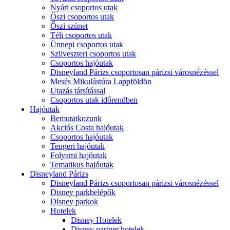
Nyári csoportos utak
Őszi csoportos utak
Őszi szünet
Téli csoportos utak
Ünnepi csoportos utak
Szilveszteri csoportos utak
Csoportos hajóutak
Disneyland Párizs csoportosan párizsi városnézéssel
Mesés Mikulástúra Lappföldön
Utazás társítással
Csoportos utak időrendben
Hajóutak
Bemutatkozunk
Akciós Costa hajóutak
Csoportos hajóutak
Tengeri hajóutak
Folyami hajóutak
Tematikus hajóutak
Disneyland Párizs
Disneyland Párizs csoportosan párizsi városnézéssel
Disney parkbelépők
Disney parkok
Hotelek
Disney Hotelek
Disney partner hotelek