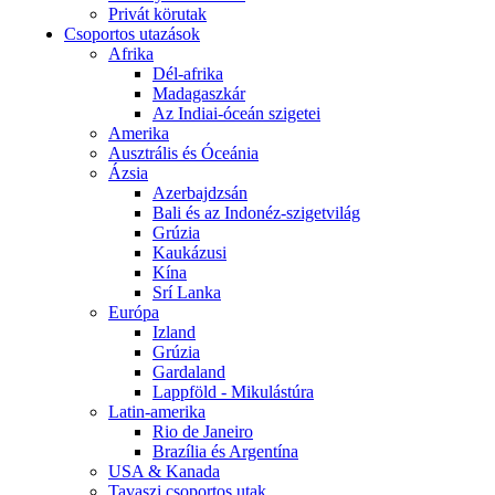
Privát körutak
Csoportos utazások
Afrika
Dél-afrika
Madagaszkár
Az Indiai-óceán szigetei
Amerika
Ausztrális és Óceánia
Ázsia
Azerbajdzsán
Bali és az Indonéz-szigetvilág
Grúzia
Kaukázusi
Kína
Srí Lanka
Európa
Izland
Grúzia
Gardaland
Lappföld - Mikulástúra
Latin-amerika
Rio de Janeiro
Brazília és Argentína
USA & Kanada
Tavaszi csoportos utak