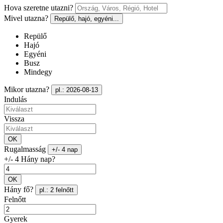
Hova szeretne utazni?
Mivel utazna?
Repülő, hajó, egyéni...
Repülő
Hajó
Egyéni
Busz
Mindegy
Mikor utazna?
pl.: 2026-08-13
Indulás
Vissza
OK
Rugalmasság
+/- 4 nap
+/- 4 Hány nap?
OK
Hány fő?
pl.: 2 felnőtt
Felnőtt
Gyerek