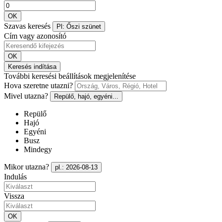
OK
Szavas keresés
Pl: Őszi szünet
Cím vagy azonosító
OK
Keresés indítása
További keresési beállítások megjelenítése
Hova szeretne utazni?
Mivel utazna?
Repülő, hajó, egyéni...
Repülő
Hajó
Egyéni
Busz
Mindegy
Mikor utazna?
pl.: 2026-08-13
Indulás
Vissza
OK