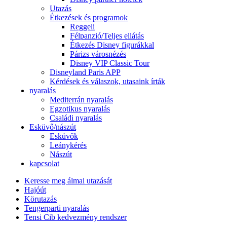
Utazás
Étkezések és programok
Reggeli
Félpanzió/Teljes ellátás
Étkezés Disney figurákkal
Párizs városnézés
Disney VIP Classic Tour
Disneyland Paris APP
Kérdések és válaszok, utasaink írták
nyaralás
Mediterrán nyaralás
Egzotikus nyaralás
Családi nyaralás
Esküvő/nászút
Esküvők
Leánykérés
Nászút
kapcsolat
Keresse meg álmai utazását
Hajóút
Körutazás
Tengerparti nyaralás
Tensi Cib kedvezmény rendszer