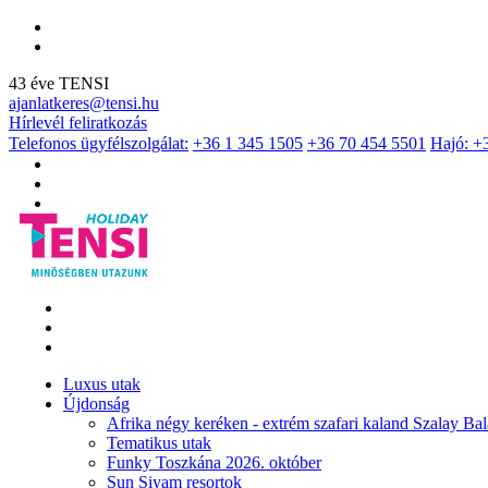
43 éve TENSI
ajanlatkeres@tensi.hu
Hírlevél feliratkozás
Telefonos ügyfélszolgálat:
+36 1 345 1505
+36 70 454 5501
Hajó: +
Luxus utak
Újdonság
Afrika négy keréken - extrém szafari kaland Szalay Bal
Tematikus utak
Funky Toszkána 2026. október
Sun Siyam resortok