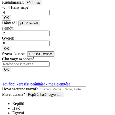
Rugalmasság
+/- 4 nap
+/- 4 Hány nap?
OK
Hány fő?
pl.: 2 felnőtt
Felnőtt
Gyerek
OK
Szavas keresés
Pl: Őszi szünet
Cím vagy azonosító
OK
További keresési beállítások megjelenítése
Hova szeretne utazni?
Mivel utazna?
Repülő, hajó, egyéni...
Repülő
Hajó
Egyéni