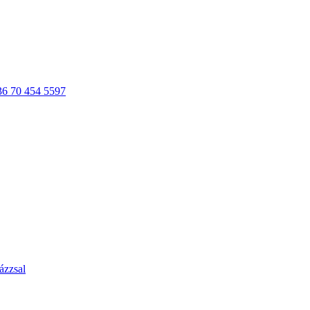
36 70 454 5597
ázzsal