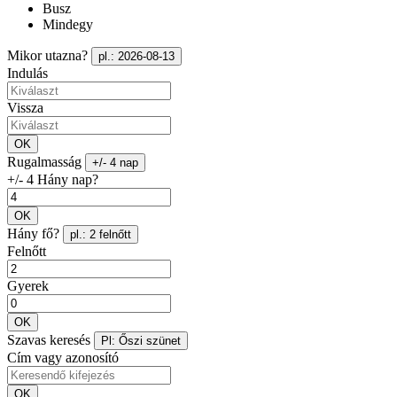
Busz
Mindegy
Mikor utazna?
pl.: 2026-08-13
Indulás
Vissza
OK
Rugalmasság
+/- 4 nap
+/- 4 Hány nap?
OK
Hány fő?
pl.: 2 felnőtt
Felnőtt
Gyerek
OK
Szavas keresés
Pl: Őszi szünet
Cím vagy azonosító
OK