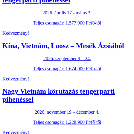
2026. április 17 - május 3.
Teljes csomagár: 1.577.900 Ft/fő-től
Kedvezmény!
Kína, Vietnám, Laosz – Mesék Ázsiából
2026. szeptember 9 – 24.
Teljes csomagár: 1.674.900 Ft/fő-től
Kedvezmény!
Nagy Vietnám körutazás tengerparti
pihenéssel
2026. november 19 – december 4.
Teljes csomagár: 1.228.900 Ft/fő-től
Kedvezmény!