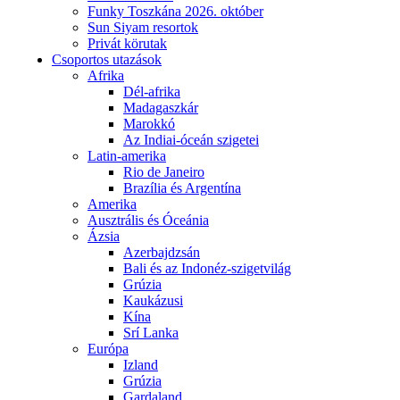
Funky Toszkána 2026. október
Sun Siyam resortok
Privát körutak
Csoportos utazások
Afrika
Dél-afrika
Madagaszkár
Marokkó
Az Indiai-óceán szigetei
Latin-amerika
Rio de Janeiro
Brazília és Argentína
Amerika
Ausztrális és Óceánia
Ázsia
Azerbajdzsán
Bali és az Indonéz-szigetvilág
Grúzia
Kaukázusi
Kína
Srí Lanka
Európa
Izland
Grúzia
Gardaland