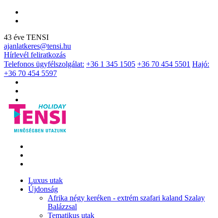
43 éve TENSI
ajanlatkeres@tensi.hu
Hírlevél feliratkozás
Telefonos ügyfélszolgálat:
+36 1 345 1505
+36 70 454 5501
Hajó:
+36 70 454 5597
Luxus utak
Újdonság
Afrika négy keréken - extrém szafari kaland Szalay
Balázzsal
Tematikus utak