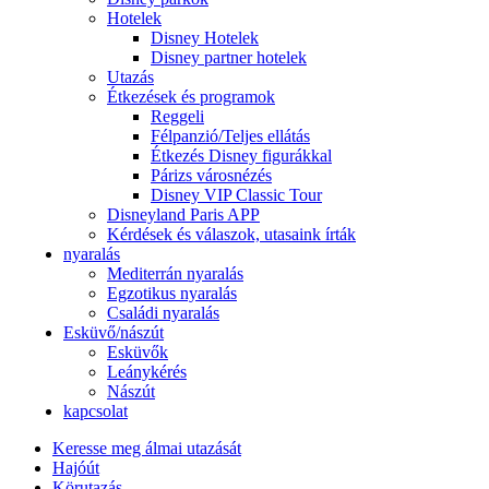
Hotelek
Disney Hotelek
Disney partner hotelek
Utazás
Étkezések és programok
Reggeli
Félpanzió/Teljes ellátás
Étkezés Disney figurákkal
Párizs városnézés
Disney VIP Classic Tour
Disneyland Paris APP
Kérdések és válaszok, utasaink írták
nyaralás
Mediterrán nyaralás
Egzotikus nyaralás
Családi nyaralás
Esküvő/nászút
Esküvők
Leánykérés
Nászút
kapcsolat
Keresse meg álmai utazását
Hajóút
Körutazás