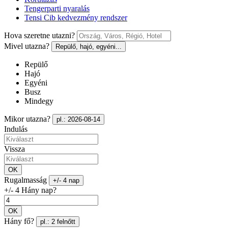
Tengerparti nyaralás
Tensi Cib kedvezmény rendszer
Hova szeretne utazni?
Mivel utazna?
Repülő, hajó, egyéni...
Repülő
Hajó
Egyéni
Busz
Mindegy
Mikor utazna?
pl.: 2026-08-14
Indulás
Vissza
OK
Rugalmasság
+/- 4 nap
+/- 4 Hány nap?
OK
Hány fő?
pl.: 2 felnőtt