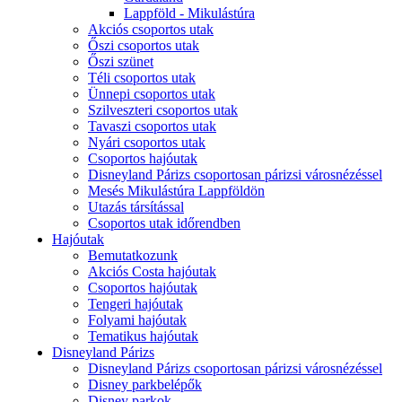
Lappföld - Mikulástúra
Akciós csoportos utak
Őszi csoportos utak
Őszi szünet
Téli csoportos utak
Ünnepi csoportos utak
Szilveszteri csoportos utak
Tavaszi csoportos utak
Nyári csoportos utak
Csoportos hajóutak
Disneyland Párizs csoportosan párizsi városnézéssel
Mesés Mikulástúra Lappföldön
Utazás társítással
Csoportos utak időrendben
Hajóutak
Bemutatkozunk
Akciós Costa hajóutak
Csoportos hajóutak
Tengeri hajóutak
Folyami hajóutak
Tematikus hajóutak
Disneyland Párizs
Disneyland Párizs csoportosan párizsi városnézéssel
Disney parkbelépők
Disney parkok