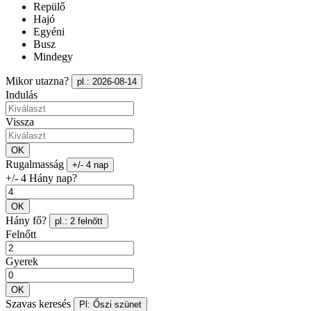
Repülő
Hajó
Egyéni
Busz
Mindegy
Mikor utazna?
pl.: 2026-08-14
Indulás
Vissza
OK
Rugalmasság
+/- 4 nap
+/- 4 Hány nap?
OK
Hány fő?
pl.: 2 felnőtt
Felnőtt
Gyerek
OK
Szavas keresés
Pl: Őszi szünet