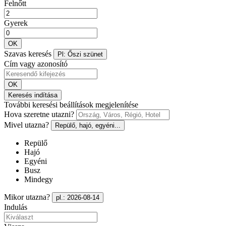
Felnőtt
Gyerek
OK
Szavas keresés
Pl: Őszi szünet
Cím vagy azonosító
OK
Keresés indítása
További keresési beállítások megjelenítése
Hova szeretne utazni?
Mivel utazna?
Repülő, hajó, egyéni...
Repülő
Hajó
Egyéni
Busz
Mindegy
Mikor utazna?
pl.: 2026-08-14
Indulás