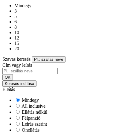
Mindegy
3
5
6
8
10
12
15
20
Szavas keresés
Pl.: szállás neve
Cím vagy leírás
OK
Keresés indítása
Ellátás
Mindegy
All inclusive
Ellátás nélkül
Félpanzió
Leírás szerint
Önellátás