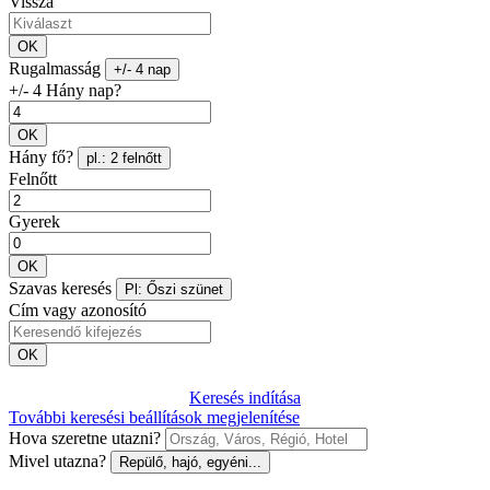
Vissza
OK
Rugalmasság
+/- 4 nap
+/- 4 Hány nap?
OK
Hány fő?
pl.: 2 felnőtt
Felnőtt
Gyerek
OK
Szavas keresés
Pl: Őszi szünet
Cím vagy azonosító
OK
Keresés indítása
További keresési beállítások megjelenítése
Hova szeretne utazni?
Mivel utazna?
Repülő, hajó, egyéni...