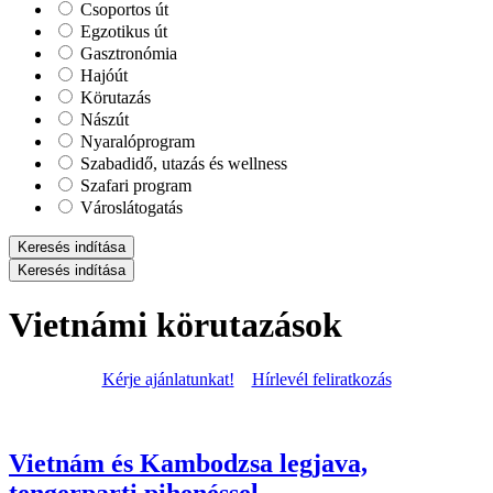
Csoportos út
Egzotikus út
Gasztronómia
Hajóút
Körutazás
Nászút
Nyaralóprogram
Szabadidő, utazás és wellness
Szafari program
Városlátogatás
Keresés indítása
Keresés indítása
Vietnámi körutazások
Kérje ajánlatunkat!
Hírlevél feliratkozás
Vietnám és Kambodzsa legjava,
tengerparti pihenéssel