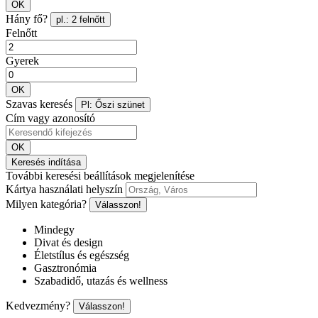
OK
Hány fő?
pl.: 2 felnőtt
Felnőtt
Gyerek
OK
Szavas keresés
Pl: Őszi szünet
Cím vagy azonosító
OK
Keresés indítása
További keresési beállítások megjelenítése
Kártya használati helyszín
Milyen kategória?
Válasszon!
Mindegy
Divat és design
Életstílus és egészség
Gasztronómia
Szabadidő, utazás és wellness
Kedvezmény?
Válasszon!