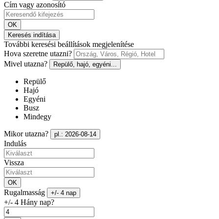
Cím vagy azonosító
OK
Keresés indítása
További keresési beállítások megjelenítése
Hova szeretne utazni?
Mivel utazna?
Repülő, hajó, egyéni...
Repülő
Hajó
Egyéni
Busz
Mindegy
Mikor utazna?
pl.: 2026-08-14
Indulás
Vissza
OK
Rugalmasság
+/- 4 nap
+/- 4 Hány nap?