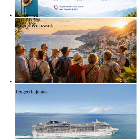
Csoportos utazások
Tengeri hajóutak