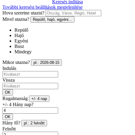
Keresés indítása
További keresési beállítások megjelenítése
Hova szeretne utazni?
Mivel utazna?
Repülő, hajó, egyéni...
Repülő
Hajó
Egyéni
Busz
Mindegy
Mikor utazna?
pl.: 2026-08-15
Indulás
Vissza
OK
Rugalmasság
+/- 4 nap
+/- 4 Hány nap?
OK
Hány fő?
pl.: 2 felnőtt
Felnőtt