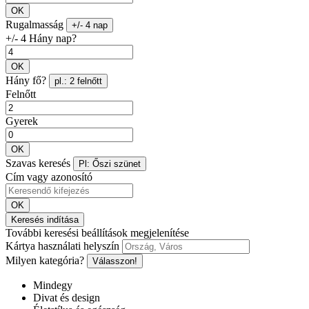
OK
Rugalmasság
+/- 4 nap
+/- 4 Hány nap?
OK
Hány fő?
pl.: 2 felnőtt
Felnőtt
Gyerek
OK
Szavas keresés
Pl: Őszi szünet
Cím vagy azonosító
OK
Keresés indítása
További keresési beállítások megjelenítése
Kártya használati helyszín
Milyen kategória?
Válasszon!
Mindegy
Divat és design