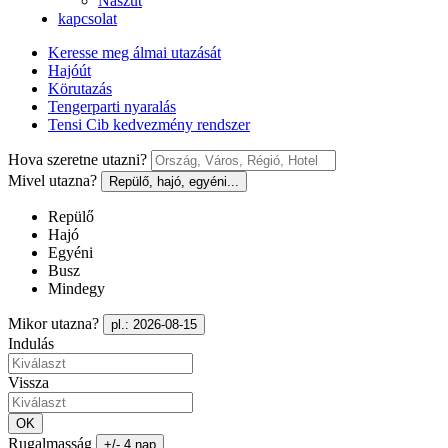
Nászút
kapcsolat
Keresse meg álmai utazását
Hajóút
Körutazás
Tengerparti nyaralás
Tensi Cib kedvezmény rendszer
Hova szeretne utazni?
Mivel utazna?
Repülő, hajó, egyéni...
Repülő
Hajó
Egyéni
Busz
Mindegy
Mikor utazna?
pl.: 2026-08-15
Indulás
Vissza
OK
Rugalmasság
+/- 4 nap