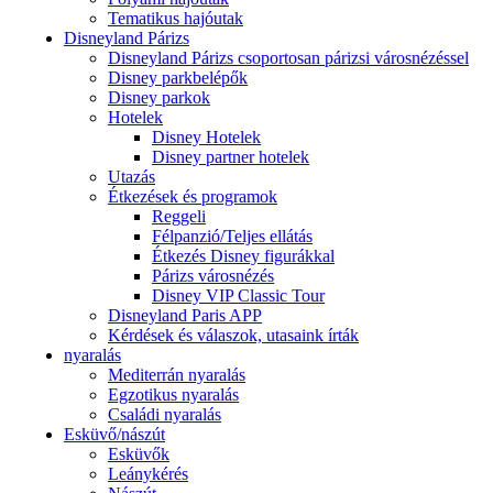
Tematikus hajóutak
Disneyland Párizs
Disneyland Párizs csoportosan párizsi városnézéssel
Disney parkbelépők
Disney parkok
Hotelek
Disney Hotelek
Disney partner hotelek
Utazás
Étkezések és programok
Reggeli
Félpanzió/Teljes ellátás
Étkezés Disney figurákkal
Párizs városnézés
Disney VIP Classic Tour
Disneyland Paris APP
Kérdések és válaszok, utasaink írták
nyaralás
Mediterrán nyaralás
Egzotikus nyaralás
Családi nyaralás
Esküvő/nászút
Esküvők
Leánykérés