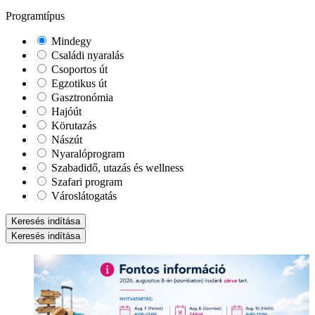
Programtípus
Mindegy
Családi nyaralás
Csoportos út
Egzotikus út
Gasztronómia
Hajóút
Körutazás
Nászút
Nyaralóprogram
Szabadidő, utazás és wellness
Szafari program
Városlátogatás
Keresés indítása
Keresés indítása