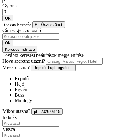
Gyerek
OK
Szavas keresés
Pl: Őszi szünet
Cím vagy azonosító
OK
Keresés indítása
További keresési beállítások megjelenítése
Hova szeretne utazni?
Mivel utazna?
Repülő, hajó, egyéni...
Repülő
Hajó
Egyéni
Busz
Mindegy
Mikor utazna?
pl.: 2026-08-15
Indulás
Vissza