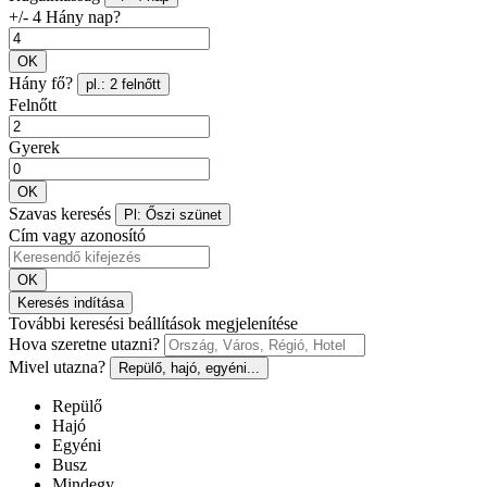
+/- 4 Hány nap?
OK
Hány fő?
pl.: 2 felnőtt
Felnőtt
Gyerek
OK
Szavas keresés
Pl: Őszi szünet
Cím vagy azonosító
OK
Keresés indítása
További keresési beállítások megjelenítése
Hova szeretne utazni?
Mivel utazna?
Repülő, hajó, egyéni...
Repülő
Hajó
Egyéni
Busz
Mindegy