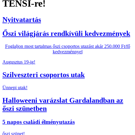
TENSI-re!
Nyitvatartás
Őszi világjárás rendkívüli kedvezmények
Foglaljon most tartalmas őszi csoportos utazást akár 250.000 Ft/fő
kedvezménnyel
Augusztus 19-ig!
Szilveszteri csoportos utak
Ünnepi utak!
Halloweeni varázslat Gardalandban az
őszi szünetben
5 napos családi élményutazás
őszi szünet!