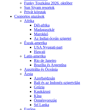
Funky Toszkána 2026. október
Sun Siyam resortok
Privát körutak
Csoportos utazások
Afrika
Dél-afrika
Madagaszkár
Marokkó
Az Indiai-óceán szigetei
Észak-amerika
USA Nyugati-part
Hawaii
Latin-amerika
Rio de Janeiro
Brazília és Argentína
Ausztrália és Óceánia
Ázsia
Azerbajdzsán
Bali és az Indonéz-szigetvilág
Grúzia
Kaukázusi
Kína
Örményország
Srí Lanka
Európa