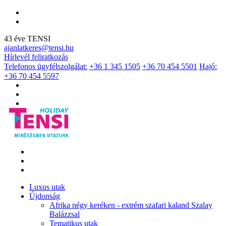
43 éve TENSI
ajanlatkeres@tensi.hu
Hírlevél feliratkozás
Telefonos ügyfélszolgálat:
+36 1 345 1505
+36 70 454 5501
Hajó:
+36 70 454 5597
Luxus utak
Újdonság
Afrika négy keréken - extrém szafari kaland Szalay
Balázzsal
Tematikus utak