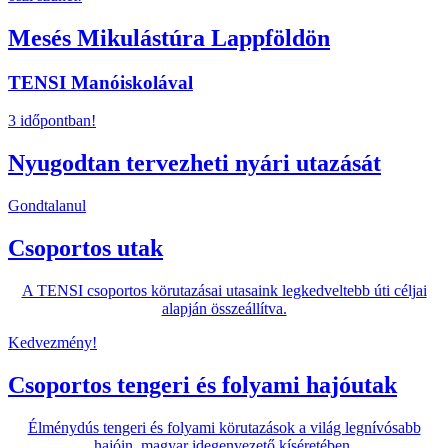
Mesés Mikulástúra Lappföldön
TENSI Manóiskolával
3 időpontban!
Nyugodtan tervezheti nyári utazását
Gondtalanul
Csoportos utak
A TENSI csoportos körutazásai utasaink legkedveltebb úti céljai
alapján összeállítva.
Kedvezmény!
Csoportos tengeri és folyami hajóutak
Élménydús tengeri és folyami körutazások a világ legnívósabb
hajóin, magyar idegenvezető kíséretében.