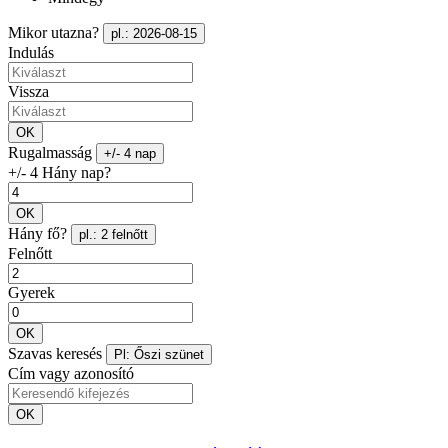
Mikor utazna?
pl.: 2026-08-15
Indulás
Vissza
OK
Rugalmasság
+/- 4 nap
+/- 4 Hány nap?
OK
Hány fő?
pl.: 2 felnőtt
Felnőtt
Gyerek
OK
Szavas keresés
Pl: Őszi szünet
Cím vagy azonosító
OK