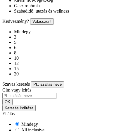
Életstílus és egészség
Gasztronómia
Szabadidő, utazás és wellness
Kedvezmény?
Válasszon!
Mindegy
3
5
6
8
10
12
15
20
Szavas keresés
Pl.: szállás neve
Cím vagy leírás
OK
Keresés indítása
Ellátás
Mindegy
All inclusive