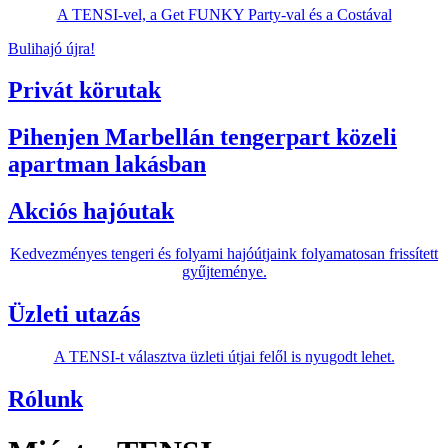
A TENSI-vel, a Get FUNKY Party-val és a Costával
Bulihajó újra!
Privát körutak
Pihenjen Marbellán tengerpart közeli
apartman lakásban
Akciós hajóutak
Kedvezményes tengeri és folyami hajóútjaink folyamatosan frissített
gyűjteménye.
Üzleti utazás
A TENSI-t választva üzleti útjai felől is nyugodt lehet.
Rólunk