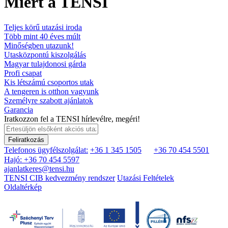
Miért a TENSI
Teljes körű utazási iroda
Több mint 40 éves múlt
Minőségben utazunk!
Utasközpontú kiszolgálás
Magyar tulajdonosi gárda
Profi csapat
Kis létszámú csoportos utak
A tengeren is otthon vagyunk
Személyre szabott ajánlatok
Garancia
Iratkozzon fel a TENSI hírlevélre, megéri!
Feliratkozás
Telefonos ügyfélszolgálat:
+36 1 345 1505
+36 70 454 5501
Hajó: +36 70 454 5597
ajanlatkeres@tensi.hu
TENSI CIB kedvezmény rendszer
Utazási Feltételek
Oldaltérkép