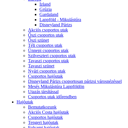
Izland
Grúzia
Gardaland
Lappföld - Mikulástúra
Disneyland Párizs
Akciós csoportos utak
Őszi csoportos utak
Őszi szünet
Téli csoportos utak
Ünnepi csoportos utak
Szilveszteri csoportos utak
Tavaszi csoportos utak
Tavaszi szünet
Nyári csoportos utak
Csoportos hajóutak
Disneyland Párizs csoportosan párizsi városnézéssel
Mesés Mikulástúra Lappföldön
Utazás társítással
Csoportos utak időrendben
Hajóutak
Bemutatkozunk
Akciós Costa hajóutak
Csoportos hajóutak
Tengeri hajóutak
Folyami hajóutak