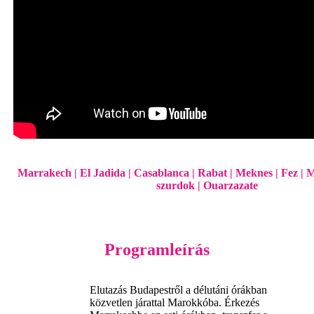
Marrakech | El Jadida | Casablanca | Rabat | Meknes | Fez | 
szurdok | Ouarzazate
Programleírás
Elutazás Budapestről a délutáni órákban
közvetlen járattal Marokkóba. Érkezés