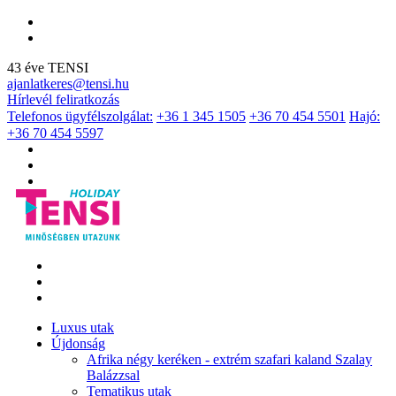
43 éve TENSI
ajanlatkeres@tensi.hu
Hírlevél feliratkozás
Telefonos ügyfélszolgálat:
+36 1 345 1505
+36 70 454 5501
Hajó:
+36 70 454 5597
Luxus utak
Újdonság
Afrika négy keréken - extrém szafari kaland Szalay
Balázzsal
Tematikus utak