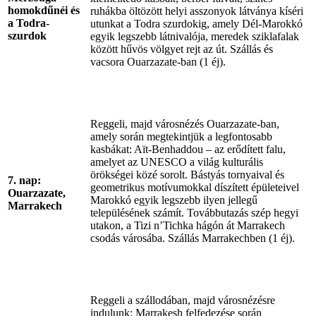
homokdűnéi és
ruhákba öltözött helyi asszonyok látványa kíséri
a Todra-
utunkat a Todra szurdokig, amely Dél-Marokkó
szurdok
egyik legszebb látnivalója, meredek sziklafalak
között hűvös völgyet rejt az út. Szállás és
vacsora Ouarzazate-ban (1 éj).
Reggeli, majd városnézés Ouarzazate-ban,
amely során megtekintjük a legfontosabb
kasbákat: Aït-Benhaddou – az erődített falu,
amelyet az UNESCO a világ kulturális
örökségei közé sorolt. Bástyás tornyaival és
7. nap:
geometrikus motívumokkal díszített épületeivel
Ouarzazate,
Marokkó egyik legszebb ilyen jellegű
Marrakech
településének számít. Továbbutazás szép hegyi
utakon, a Tizi n’Tichka hágón át Marrakech
csodás városába. Szállás Marrakechben (1 éj).
Reggeli a szállodában, majd városnézésre
indulunk: Marrakesh felfedezése során