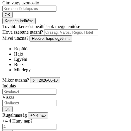
Cím vagy azonosító
OK
Keresés indítása
További keresési beállítások megjelenítése
Hova szeretne utazni?
Mivel utazna?
Repülő, hajó, egyéni...
Repülő
Hajó
Egyéni
Busz
Mindegy
Mikor utazna?
pl.: 2026-08-13
Indulás
Vissza
OK
Rugalmasság
+/- 4 nap
+/- 4 Hány nap?