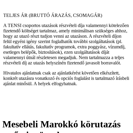
TELJES ÁR (BRUTTÓ ÁRAZÁS, CSOMAGÁR)
A TENSI csoportos utazások részvételi díja valamennyi kötelezően
fizetendő költséget tartalmaz, amely minimálisan szükséges ahhoz,
hogy az utazó részt tudjon venni az utazáson. A részvételi díjon
felül egyéni igény szerint foglalhatók további szolgáltatások (pl.
fakultatív ellátás, fakultatív programok, extra poggyász, vízumdíj,
esetleges belépők, biztosítások), ezen szolgáltatások díját
valamennyi útnál részletesen megadjuk. Nem tartalmazza a teljes
részvételi díj az utazás helyszínén fizetendő javasolt borravalót.
Hivatalos ajánlatnak csak az ajánlatkérést követően elkészített,
konkrét utazásra vonatkozó és opciós foglalást is tartalmazó írásbeli
ajánlat minősül. A helyek elfogyhatnak.
Mesebeli Marokkó körutazás