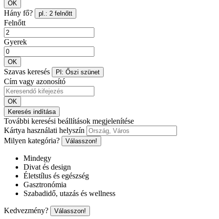
OK
Hány fő?
pl.: 2 felnőtt
Felnőtt
Gyerek
OK
Szavas keresés
Pl: Őszi szünet
Cím vagy azonosító
OK
Keresés indítása
További keresési beállítások megjelenítése
Kártya használati helyszín
Milyen kategória?
Válasszon!
Mindegy
Divat és design
Életstílus és egészség
Gasztronómia
Szabadidő, utazás és wellness
Kedvezmény?
Válasszon!