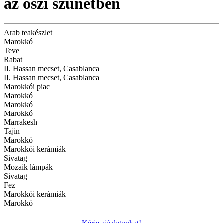
az őszi szünetben
Arab teakészlet
Marokkó
Teve
Rabat
II. Hassan mecset, Casablanca
II. Hassan mecset, Casablanca
Marokkói piac
Marokkó
Marokkó
Marokkó
Marrakesh
Tajin
Marokkó
Marokkói kerámiák
Sivatag
Mozaik lámpák
Sivatag
Fez
Marokkói kerámiák
Marokkó
Kérje ajánlatunkat!