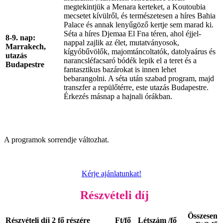
megtekintjük a Menara kerteket, a Koutoubia
mecsetet kívülről, és természetesen a híres Bahia
Palace és annak lenyűgöző kertje sem marad ki.
Séta a híres Djemaa El Fna téren, ahol éjjel-
8-9. nap:
nappal zajlik az élet, mutatványosok,
Marrakech,
kígyóbűvölők, majomtáncoltatók, datolyaárus és
utazás
narancsléfacsaró bódék lepik el a teret és a
Budapestre
fantasztikus bazárokat is innen lehet
bebarangolni. A séta után szabad program, majd
transzfer a repülőtérre, este utazás Budapestre.
Érkezés másnap a hajnali órákban.
A programok sorrendje változhat.
Kérje ajánlatunkat!
Részvételi díj
Összesen
Részvételi díj 2 fő részére
Ft/fő
Létszám /fő