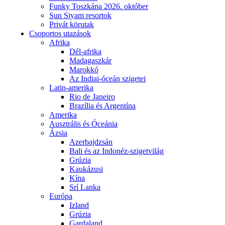
Funky Toszkána 2026. október
Sun Siyam resortok
Privát körutak
Csoportos utazások
Afrika
Dél-afrika
Madagaszkár
Marokkó
Az Indiai-óceán szigetei
Latin-amerika
Rio de Janeiro
Brazília és Argentína
Amerika
Ausztrális és Óceánia
Ázsia
Azerbajdzsán
Bali és az Indonéz-szigetvilág
Grúzia
Kaukázusi
Kína
Srí Lanka
Európa
Izland
Grúzia
Gardaland