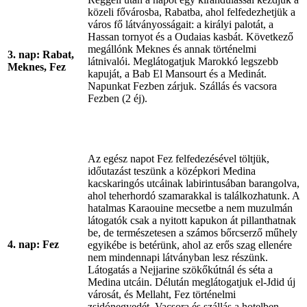
közeli fővárosba, Rabatba, ahol felfedezhetjük a
város fő látványosságait: a királyi palotát, a
Hassan tornyot és a Oudaias kasbát. Következő
megállónk Meknes és annak történelmi
3. nap: Rabat,
látnivalói. Meglátogatjuk Marokkó legszebb
Meknes, Fez
kapuját, a Bab El Mansourt és a Medinát.
Napunkat Fezben zárjuk. Szállás és vacsora
Fezben (2 éj).
Az egész napot Fez felfedezésével töltjük,
időutazást teszünk a középkori Medina
kacskaringós utcáinak labirintusában barangolva,
ahol teherhordó szamarakkal is találkozhatunk. A
hatalmas Karaouine mecsetbe a nem muzulmán
látogatók csak a nyitott kapukon át pillanthatnak
be, de természetesen a számos bőrcserző műhely
4. nap: Fez
egyikébe is betérünk, ahol az erős szag ellenére
nem mindennapi látványban lesz részünk.
Látogatás a Nejjarine szökőkútnál és séta a
Medina utcáin. Délután meglátogatjuk el-Jdid új
városát, és Mellaht, Fez történelmi
zsidónegyedét. Vacsora és szállás a hotelben.