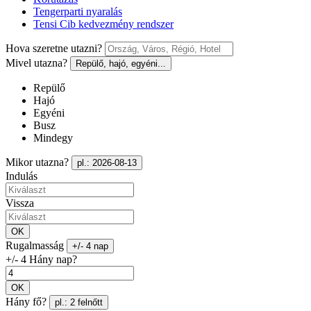
Tengerparti nyaralás
Tensi Cib kedvezmény rendszer
Hova szeretne utazni?
Mivel utazna?
Repülő, hajó, egyéni...
Repülő
Hajó
Egyéni
Busz
Mindegy
Mikor utazna?
pl.: 2026-08-13
Indulás
Vissza
OK
Rugalmasság
+/- 4 nap
+/- 4 Hány nap?
OK
Hány fő?
pl.: 2 felnőtt