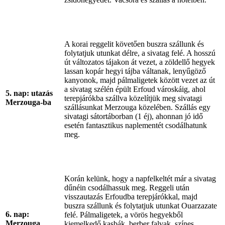
A korai reggelit követően buszra szállunk és
folytatjuk utunkat délre, a sivatag felé. A hosszú
út változatos tájakon át vezet, a zöldellő hegyek
lassan kopár hegyi tájba váltanak, lenyűgöző
kanyonok, majd pálmaligetek között vezet az út
a sivatag szélén épült Erfoud városkáig, ahol
5. nap: utazás
terepjárókba szállva közelítjük meg sivatagi
Merzouga-ba
szállásunkat Merzouga közelében. Szállás egy
sivatagi sátortáborban (1 éj), ahonnan jó idő
esetén fantasztikus naplementét csodálhatunk
meg.
Korán kelünk, hogy a napfelkeltét már a sivatag
dűnéin csodálhassuk meg. Reggeli után
visszautazás Erfoudba terepjárókkal, majd
buszra szállunk és folytatjuk utunkat Ouarzazate
6. nap:
felé. Pálmaligetek, a vörös hegyekből
Merzouga
kiemelkedő kasbák, berber falvak, színes