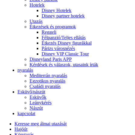
Hotelek
Disney Hotelek
Disney partner hotelek
Utazás
Étkezések és programok
Reggeli
Félpanzió/Teljes ellátás
Étkezés Disney figurákkal
Párizs városnézés
Disney VIP Classic Tour
Disneyland Paris APP
Kérdések és válaszok, utasaink írták
nyaralás
Mediterrán nyaralás
Egzotikus nyaralás
Családi nyaralás
Esküvő/nászút
Esküvők
Leánykérés
Nászút
kapcsolat
Keresse meg álmai utazását
Hajóút
Körutazás