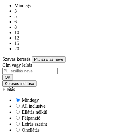
Mindegy
3
5
6
8
10
12
15
20
Szavas keresés
Pl.: szállás neve
Cím vagy leírás
OK
Keresés indítása
Ellátás
Mindegy
All inclusive
Ellátás nélkül
Félpanzió
Leírás szerint
Önellátás