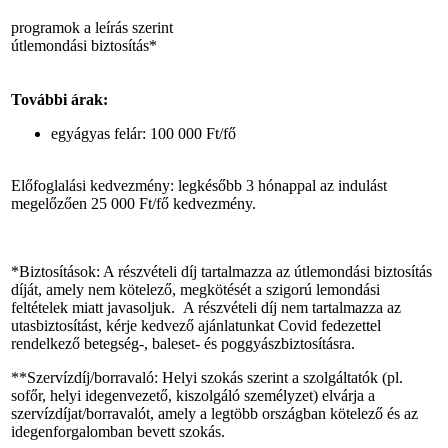
programok a leírás szerint
útlemondási biztosítás*
További árak:
egyágyas felár: 100 000 Ft/fő
Előfoglalási kedvezmény: legkésőbb 3 hónappal az indulást
megelőzően 25 000 Ft/fő kedvezmény.
*Biztosítások: A részvételi díj tartalmazza az útlemondási biztosítás
díját, amely nem kötelező, megkötését a szigorú lemondási
feltételek miatt javasoljuk. A részvételi díj nem tartalmazza az
utasbiztosítást, kérje kedvező ajánlatunkat Covid fedezettel
rendelkező betegség-, baleset- és poggyászbiztosításra.
**Szervízdíj/borravaló: Helyi szokás szerint a szolgáltatók (pl.
sofőr, helyi idegenvezető, kiszolgáló személyzet) elvárja a
szervízdíjat/borravalót, amely a legtöbb országban kötelező és az
idegenforgalomban bevett szokás.