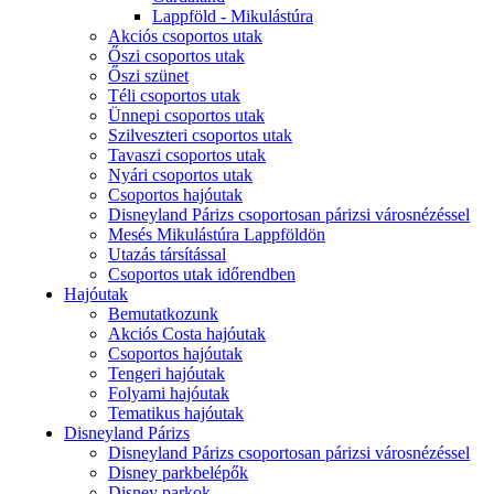
Lappföld - Mikulástúra
Akciós csoportos utak
Őszi csoportos utak
Őszi szünet
Téli csoportos utak
Ünnepi csoportos utak
Szilveszteri csoportos utak
Tavaszi csoportos utak
Nyári csoportos utak
Csoportos hajóutak
Disneyland Párizs csoportosan párizsi városnézéssel
Mesés Mikulástúra Lappföldön
Utazás társítással
Csoportos utak időrendben
Hajóutak
Bemutatkozunk
Akciós Costa hajóutak
Csoportos hajóutak
Tengeri hajóutak
Folyami hajóutak
Tematikus hajóutak
Disneyland Párizs
Disneyland Párizs csoportosan párizsi városnézéssel
Disney parkbelépők
Disney parkok