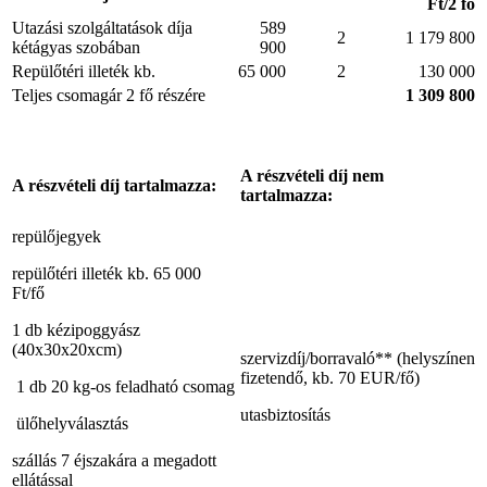
Ft/2 fő
Utazási szolgáltatások díja
589
2
1 179 800
kétágyas szobában
900
Repülőtéri illeték kb.
65 000
2
130 000
Teljes csomagár 2 fő részére
1 309 800
A részvételi díj nem
A részvételi díj tartalmazza:
tartalmazza:
repülőjegyek
repülőtéri illeték kb. 65 000
Ft/fő
1 db kézipoggyász
(40x30x20xcm)
szervizdíj/borravaló** (helyszínen
fizetendő, kb. 70 EUR/fő)
1 db 20 kg-os feladható csomag
utasbiztosítás
ülőhelyválasztás
szállás 7 éjszakára a megadott
ellátással