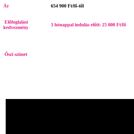
Ár
654 900 Ft/fő-től
Előfoglalási
3 hónappal indulás előtt: 25 000 Ft/fő
kedvezmény
Őszi szünet