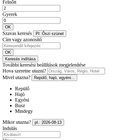
Felnőtt
Gyerek
OK
Szavas keresés
Pl: Őszi szünet
Cím vagy azonosító
OK
Keresés indítása
További keresési beállítások megjelenítése
Hova szeretne utazni?
Mivel utazna?
Repülő, hajó, egyéni...
Repülő
Hajó
Egyéni
Busz
Mindegy
Mikor utazna?
pl.: 2026-08-13
Indulás