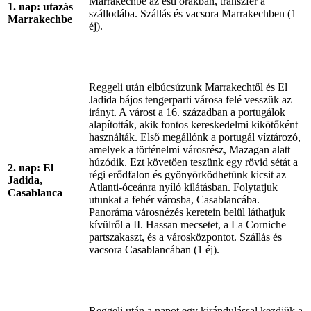
Marrakechbe az esti órákban, transzfer a
1. nap: utazás
szállodába. Szállás és vacsora Marrakechben (1
Marrakechbe
éj).
Reggeli után elbúcsúzunk Marrakechtől és El
Jadida bájos tengerparti városa felé vesszük az
irányt. A várost a 16. században a portugálok
alapították, akik fontos kereskedelmi kikötőként
használták. Első megállónk a portugál víztározó,
amelyek a történelmi városrész, Mazagan alatt
húzódik. Ezt követően teszünk egy rövid sétát a
2. nap: El
régi erődfalon és gyönyörködhetünk kicsit az
Jadida,
Atlanti-óceánra nyíló kilátásban. Folytatjuk
Casablanca
utunkat a fehér városba, Casablancába.
Panoráma városnézés keretein belül láthatjuk
kívülről a II. Hassan mecsetet, a La Corniche
partszakaszt, és a városközpontot. Szállás és
vacsora Casablancában (1 éj).
Reggeli után a napot egy kirándulással kezdjük a