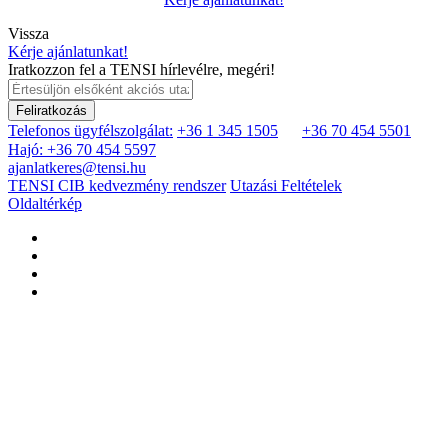
Vissza
Kérje ajánlatunkat!
Iratkozzon fel a TENSI hírlevélre, megéri!
Feliratkozás
Telefonos ügyfélszolgálat:
+36 1 345 1505
+36 70 454 5501
Hajó: +36 70 454 5597
ajanlatkeres@tensi.hu
TENSI CIB kedvezmény rendszer
Utazási Feltételek
Oldaltérkép