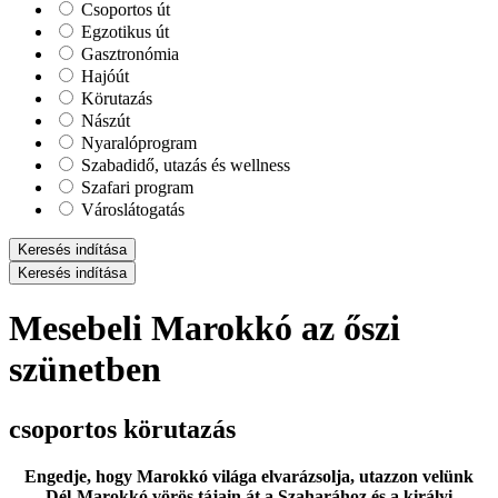
Csoportos út
Egzotikus út
Gasztronómia
Hajóút
Körutazás
Nászút
Nyaralóprogram
Szabadidő, utazás és wellness
Szafari program
Városlátogatás
Keresés indítása
Keresés indítása
Mesebeli Marokkó az őszi
szünetben
csoportos körutazás
Engedje, hogy Marokkó világa elvarázsolja, utazzon velünk
Dél-Marokkó vörös tájain át a Szaharához és a királyi