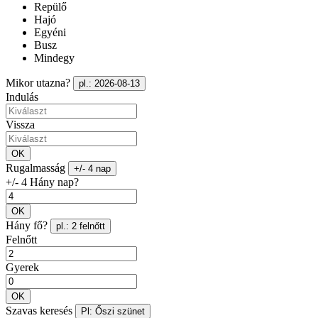
Repülő
Hajó
Egyéni
Busz
Mindegy
Mikor utazna?
pl.: 2026-08-13
Indulás
Vissza
OK
Rugalmasság
+/- 4 nap
+/- 4 Hány nap?
OK
Hány fő?
pl.: 2 felnőtt
Felnőtt
Gyerek
OK
Szavas keresés
Pl: Őszi szünet