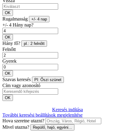
Vissza
OK
Rugalmasság
+/- 4 nap
+/- 4 Hány nap?
OK
Hány fő?
pl.: 2 felnőtt
Felnőtt
Gyerek
OK
Szavas keresés
Pl: Őszi szünet
Cím vagy azonosító
OK
Keresés indítása
További keresési beállítások megjelenítése
Hova szeretne utazni?
Mivel utazna?
Repülő, hajó, egyéni...