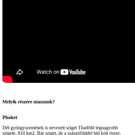
Melyik részére utazzunk?
Phuket
Dél gyöngyszemének is nevezett sziget Thaiföld legnagyobb
szigete, 810 km2. Bár sziget, de a szárazfölddel híd köti össze.