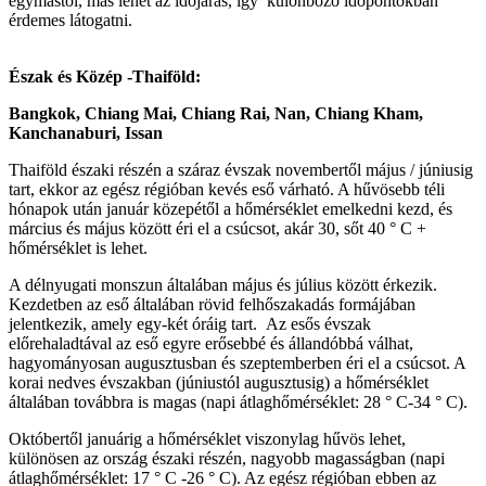
egymástól, más lehet az időjárás, így különböző időpontokban
érdemes látogatni.
Észak és Közép -Thaiföld:
Bangkok, Chiang Mai, Chiang Rai, Nan, Chiang Kham,
Kanchanaburi, Issan
Thaiföld északi részén a száraz évszak novembertől május / júniusig
tart, ekkor az egész régióban kevés eső várható. A hűvösebb téli
hónapok után január közepétől a hőmérséklet emelkedni kezd, és
március és május között éri el a csúcsot, akár 30, sőt 40 ° C +
hőmérséklet is lehet.
A délnyugati monszun általában május és július között érkezik.
Kezdetben az eső általában rövid felhőszakadás formájában
jelentkezik, amely egy-két óráig tart. Az esős évszak
előrehaladtával az eső egyre erősebbé és állandóbbá válhat,
hagyományosan augusztusban és szeptemberben éri el a csúcsot. A
korai nedves évszakban (júniustól augusztusig) a hőmérséklet
általában továbbra is magas (napi átlaghőmérséklet: 28 ° C-34 ° C).
Októbertől januárig a hőmérséklet viszonylag hűvös lehet,
különösen az ország északi részén, nagyobb magasságban (napi
átlaghőmérséklet: 17 ° C -26 ° C). Az egész régióban ebben az