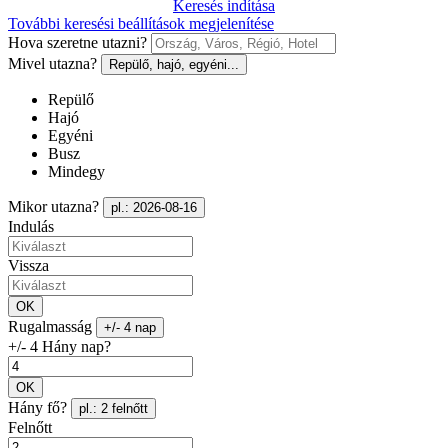
Keresés indítása
További keresési beállítások megjelenítése
Hova szeretne utazni?
Mivel utazna?
Repülő, hajó, egyéni...
Repülő
Hajó
Egyéni
Busz
Mindegy
Mikor utazna?
pl.: 2026-08-16
Indulás
Vissza
OK
Rugalmasság
+/- 4 nap
+/- 4 Hány nap?
OK
Hány fő?
pl.: 2 felnőtt
Felnőtt