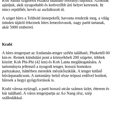
Koh Samui szigetétől északra található félórányi hajóútra. Azoknak
ajánljuk, akik nyugodtabb és kedvezőbb árú helyet keresnek. Itt
nincs repülőtér, kevés az aszfaltozott út.
A sziget híres a Telihold ünnepekről, havonta rendezik meg, a világ
minden tájáról érkeznek híres lemezlovasok, nagy partit tartanak,
akár 5000 emberrel.
Krabi
A híres tengerpart az Andamán-tenger szélén található, Phukettől 60
km-re. Remek kiindulási pont a környékbeli 200 szigetre, többek
között: Koh Phi-Phi (42 km) és Koh Lanta meglátogatására. A
tartományra jellemző a nyugodt tenger, hosszú homokos
partszakasz, háttérben meredek mészkősziklák. A tenger kitűnő
búvárparadicsom. A tartomány belső része trópusi erdővel borított,
híresek a hegyi gyógyforrások is.
Krabi városa nyüzsgő, a parti hosszú utcán számos üzlet, étterem és
bár található. A város tengerpartja az Ao Nang rész, szép
szállodákkal.