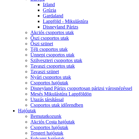
Izland
Grúzia
Gardaland
Lappföld - Mikulástúra
Disneyland Párizs
Akciós csoportos utak
Őszi csoportos utak
Őszi szünet
Téli csoportos utak
Ünnepi csoportos utak
Szilveszteri csoportos utak
Tavaszi csoportos utak
Tavaszi szünet
Nyári csoportos utak
Csoportos hajóutak
Disneyland Párizs csoportosan párizsi városnézéssel
Mesés Mikulástúra Lappföldön
Utazás társítással
Csoportos utak időrendben
Hajóutak
Bemutatkozunk
Akciós Costa hajóutak
Csoportos hajóutak
Tengeri hajóutak
Folyami hajóutak