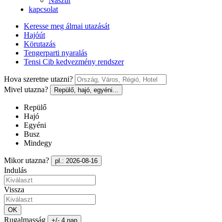
Nászút
kapcsolat
Keresse meg álmai utazását
Hajóút
Körutazás
Tengerparti nyaralás
Tensi Cib kedvezmény rendszer
Hova szeretne utazni?
Mivel utazna?
Repülő, hajó, egyéni...
Repülő
Hajó
Egyéni
Busz
Mindegy
Mikor utazna?
pl.: 2026-08-16
Indulás
Vissza
OK
Rugalmasság
+/- 4 nap