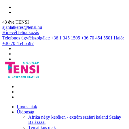
43 éve TENSI
ajanlatkeres@tensi.hu
Hírlevél feliratkozás
Telefonos ügyfélszolgálat:
+36 1 345 1505
+36 70 454 5501
Hajó:
+36 70 454 5597
Luxus utak
Újdonság
Afrika négy keréken - extrém szafari kaland Szalay
Balázzsal
Tematikus utak