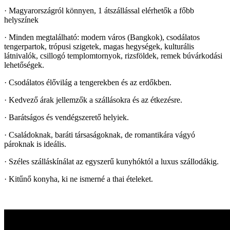
· Magyarországról könnyen, 1 átszállással elérhetők a főbb
helyszínek
· Minden megtalálható: modern város (Bangkok), csodálatos
tengerpartok, trópusi szigetek, magas hegységek, kulturális
látnivalók, csillogó templomtornyok, rizsföldek, remek búvárkodási
lehetőségek.
· Csodálatos élővilág a tengerekben és az erdőkben.
· Kedvező árak jellemzők a szállásokra és az étkezésre.
· Barátságos és vendégszerető helyiek.
· Családoknak, baráti társaságoknak, de romantikára vágyó
pároknak is ideális.
· Széles szálláskínálat az egyszerű kunyhóktól a luxus szállodákig.
· Kitűnő konyha, ki ne ismerné a thai ételeket.