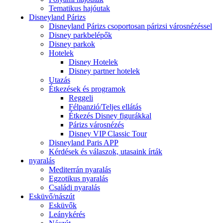
Tematikus hajóutak
Disneyland Párizs
Disneyland Párizs csoportosan párizsi városnézéssel
Disney parkbelépők
Disney parkok
Hotelek
Disney Hotelek
Disney partner hotelek
Utazás
Étkezések és programok
Reggeli
Félpanzió/Teljes ellátás
Étkezés Disney figurákkal
Párizs városnézés
Disney VIP Classic Tour
Disneyland Paris APP
Kérdések és válaszok, utasaink írták
nyaralás
Mediterrán nyaralás
Egzotikus nyaralás
Családi nyaralás
Esküvő/nászút
Esküvők
Leánykérés