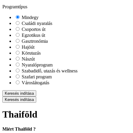
Programtípus
Mindegy
Családi nyaralás
Csoportos út
Egzotikus út
Gasztronómia
Hajóút
Körutazás
Nászút
Nyaralóprogram
Szabadidő, utazás és wellness
Szafari program
Városlátogatás
Keresés indítása
Keresés indítása
Thaiföld
Miért Thaiföld ?