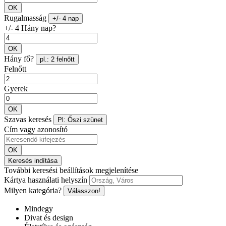
OK
Rugalmasság
+/- 4 nap
+/- 4 Hány nap?
OK
Hány fő?
pl.: 2 felnőtt
Felnőtt
Gyerek
OK
Szavas keresés
Pl: Őszi szünet
Cím vagy azonosító
OK
Keresés indítása
További keresési beállítások megjelenítése
Kártya használati helyszín
Milyen kategória?
Válasszon!
Mindegy
Divat és design