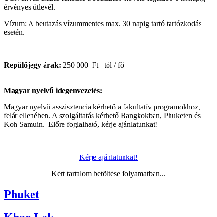
érvényes útlevél.
Vízum: A beutazás vízummentes max. 30 napig tartó tartózkodás
esetén.
Repülőjegy árak:
250 000 Ft –tól / fő
Magyar nyelvű idegenvezetés:
Magyar nyelvű asszisztencia kérhető a fakultatív programokhoz,
felár ellenében. A szolgáltatás kérhető Bangkokban, Phuketen és
Koh Samuin. Előre foglalható, kérje ajánlatunkat!
Kérje ajánlatunkat!
Kért tartalom betöltése folyamatban...
Phuket
Khao Lak