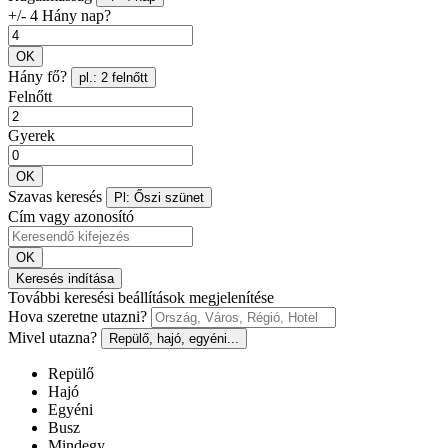
+/- 4 Hány nap?
OK
Hány fő?
pl.: 2 felnőtt
Felnőtt
Gyerek
OK
Szavas keresés
Pl: Őszi szünet
Cím vagy azonosító
OK
Keresés indítása
További keresési beállítások megjelenítése
Hova szeretne utazni?
Mivel utazna?
Repülő, hajó, egyéni...
Repülő
Hajó
Egyéni
Busz
Mindegy