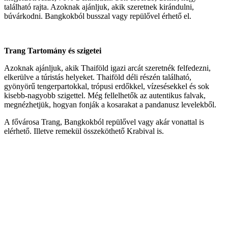
található rajta. Azoknak ajánljuk, akik szeretnek kirándulni,
búvárkodni. Bangkokból busszal vagy repülővel érhető el.
Trang Tartomány és szigetei
Azoknak ajánljuk, akik Thaiföld igazi arcát szeretnék felfedezni,
elkerülve a túristás helyeket. Thaiföld déli részén található,
gyönyörű tengerpartokkal, trópusi erdőkkel, vízesésekkel és sok
kisebb-nagyobb szigettel. Még fellelhetők az autentikus falvak,
megnézhetjük, hogyan fonják a kosarakat a pandanusz levelekből.
A fővárosa Trang, Bangkokból repülővel vagy akár vonattal is
elérhető. Illetve remekül összeköthető Krabival is.