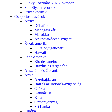
Funky Toszkána 2026. október
Sun Siyam resortok
Privát körutak
Csoportos utazások
Afrika
Dél-afrika
Madagaszkár
Marokkó
Az Indiai-óceán szigetei
Észak-amerika
USA Nyugati-part
Hawaii
Latin-amerika
Rio de Janeiro
Brazília és Argentína
Ausztrália és Óceánia
Ázsia
Azerbajdzsán
Bali és az Indonéz-szigetvilág
Grúzia
Kaukázusi
Kína
Örményország
Srí Lanka
Európa