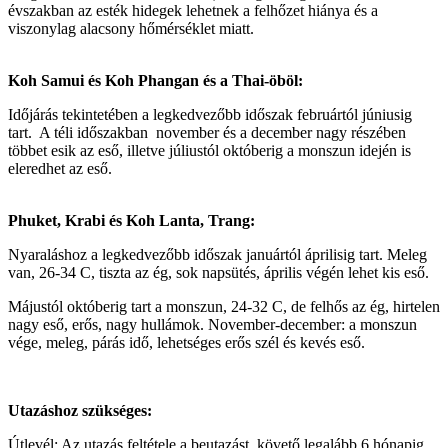
évszakban az esték hidegek lehetnek a felhőzet hiánya és a
viszonylag alacsony hőmérséklet miatt.
Koh Samui és Koh Phangan és a Thai-öböl:
Időjárás tekintetében a legkedvezőbb időszak februártól júniusig
tart. A téli időszakban november és a december nagy részében
többet esik az eső, illetve júliustól októberig a monszun idején is
eleredhet az eső.
Phuket, Krabi és Koh Lanta, Trang:
Nyaraláshoz a legkedvezőbb időszak januártól áprilisig tart. Meleg
van, 26-34 C, tiszta az ég, sok napsütés, április végén lehet kis eső.
Májustól októberig tart a monszun, 24-32 C, de felhős az ég, hirtelen
nagy eső, erős, nagy hullámok. November-december: a monszun
vége, meleg, párás idő, lehetséges erős szél és kevés eső.
Utazáshoz szükséges:
Útlevél: Az utazás feltétele a beutazást követő legalább 6 hónapig