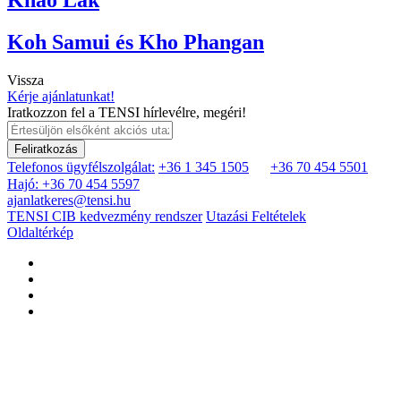
Koh Samui és Kho Phangan
Vissza
Kérje ajánlatunkat!
Iratkozzon fel a TENSI hírlevélre, megéri!
Feliratkozás
Telefonos ügyfélszolgálat:
+36 1 345 1505
+36 70 454 5501
Hajó: +36 70 454 5597
ajanlatkeres@tensi.hu
TENSI CIB kedvezmény rendszer
Utazási Feltételek
Oldaltérkép