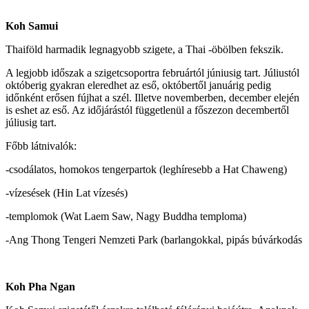
Koh Samui
Thaiföld harmadik legnagyobb szigete, a Thai -öbölben fekszik.
A legjobb időszak a szigetcsoportra februártól júniusig tart. Júliustól
októberig gyakran eleredhet az eső, októbertől januárig pedig
időnként erősen fújhat a szél. Illetve novemberben, december elején
is eshet az eső. Az időjárástól függetlenül a főszezon decembertől
júliusig tart.
Főbb látnivalók:
-csodálatos, homokos tengerpartok (leghíresebb a Hat Chaweng)
-vízesések (Hin Lat vízesés)
-templomok (Wat Laem Saw, Nagy Buddha temploma)
-Ang Thong Tengeri Nemzeti Park (barlangokkal, pipás búvárkodás
Koh Pha Ngan