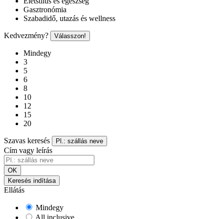
Életstílus és egészség
Gasztronómia
Szabadidő, utazás és wellness
Kedvezmény?
Válasszon!
Mindegy
3
5
6
8
10
12
15
20
Szavas keresés
Pl.: szállás neve
Cím vagy leírás
OK
Keresés indítása
Ellátás
Mindegy
All inclusive