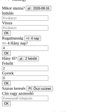
Mikor utazna?
pl.: 2026-08-16
Indulás
Vissza
OK
Rugalmasság
+/- 4 nap
+/- 4 Hány nap?
OK
Hány fő?
pl.: 2 felnőtt
Felnőtt
Gyerek
OK
Szavas keresés
Pl: Őszi szünet
Cím vagy azonosító
OK