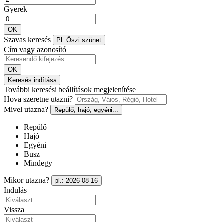
Gyerek
OK
Szavas keresés
Pl: Őszi szünet
Cím vagy azonosító
OK
Keresés indítása
További keresési beállítások megjelenítése
Hova szeretne utazni?
Mivel utazna?
Repülő, hajó, egyéni...
Repülő
Hajó
Egyéni
Busz
Mindegy
Mikor utazna?
pl.: 2026-08-16
Indulás
Vissza