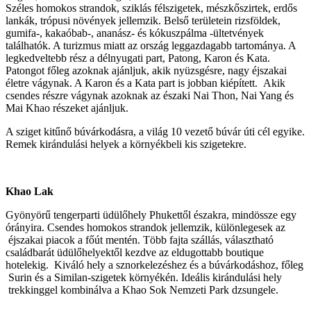
Széles homokos strandok, sziklás félszigetek, mészkőszirtek, erdős
lankák, trópusi növények jellemzik. Belső területein rizsföldek,
gumifa-, kakaóbab-, ananász- és kókuszpálma -ültetvények
találhatók. A turizmus miatt az ország leggazdagabb tartománya. A
legkedveltebb rész a délnyugati part, Patong, Karon és Kata.
Patongot főleg azoknak ajánljuk, akik nyüzsgésre, nagy éjszakai
életre vágynak. A Karon és a Kata part is jobban kiépített. Akik
csendes részre vágynak azoknak az északi Nai Thon, Nai Yang és
Mai Khao részeket ajánljuk.
A sziget kitűnő búvárkodásra, a világ 10 vezető búvár úti cél egyike.
Remek kirándulási helyek a környékbeli kis szigetekre.
Khao Lak
Gyönyörű tengerparti üdülőhely Phukettől északra, mindössze egy
órányira. Csendes homokos strandok jellemzik, különlegesek az
éjszakai piacok a főút mentén. Több fajta szállás, választható
családbarát üdülőhelyektől kezdve az eldugottabb boutique
hotelekig. Kiváló hely a sznorkelezéshez és a búvárkodáshoz, főleg
Surin és a Similan-szigetek környékén. Ideális kirándulási hely
trekkinggel kombinálva a Khao Sok Nemzeti Park dzsungele.