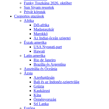
Funky Toszkána 2026. október
Sun Siyam resortok
Privát körutak
Csoportos utazások
Afrika
Dél-afrika
Madagaszkár
Marokkó
Az Indiai-óceán szigetei
Észak-amerika
USA Nyugati-part
Hawaii
Latin-amerika
Rio de Janeiro
Brazília és Argentína
Ausztrália és Óceánia
Ázsia
Azerbajdzsán
Bali és az Indonéz-szigetvilág
Grúzia
Kaukázusi
Kína
Örményország
Srí Lanka
Európa