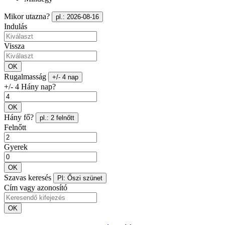
Mikor utazna?
pl.: 2026-08-16
Indulás
Vissza
OK
Rugalmasság
+/- 4 nap
+/- 4 Hány nap?
OK
Hány fő?
pl.: 2 felnőtt
Felnőtt
Gyerek
OK
Szavas keresés
Pl: Őszi szünet
Cím vagy azonosító
OK