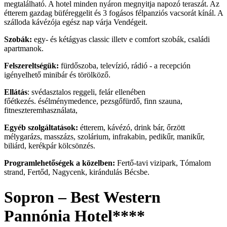
megtalálható. A hotel minden nyáron megnyitja napozó teraszát. Az
étterem gazdag büféreggelit és 3 fogásos félpanziós vacsorát kínál. A
szálloda kávézója egész nap várja Vendégeit.
Szobák:
egy- és kétágyas classic illetv e comfort szobák, családi
apartmanok.
Felszereltségük:
fürdőszoba, televízió, rádió - a recepción
igényelhető minibár és törölköző.
Ellátás
: svédasztalos reggeli, felár ellenében
főétkezés. ésélménymedence, pezsgőfürdő, finn szauna,
fitneszteremhasználata,
Egyéb szolgáltatások:
étterem, kávézó, drink bár, őrzött
mélygarázs, masszázs, szolárium, infrakabin, pedikűr, manikűr,
biliárd, kerékpár kölcsönzés.
Programlehetőségek a közelben:
Fertő-tavi vizipark, Tómalom
strand, Fertőd, Nagycenk, kirándulás Bécsbe.
Sopron – Best Western
Pannónia Hotel****