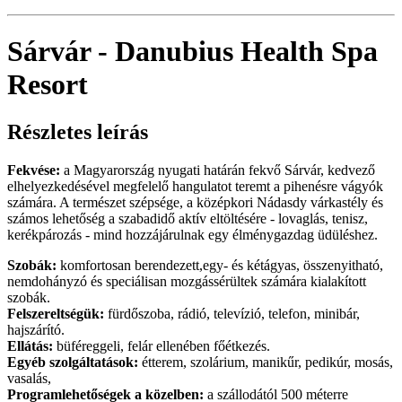
Sárvár - Danubius Health Spa
Resort
Részletes leírás
Fekvése:
a Magyarország nyugati határán fekvő Sárvár, kedvező
elhelyezkedésével megfelelő hangulatot teremt a pihenésre vágyók
számára. A természet szépsége, a középkori Nádasdy várkastély és
számos lehetőség a szabadidő aktív eltöltésére - lovaglás, tenisz,
kerékpározás - mind hozzájárulnak egy élménygazdag üdüléshez.
Szobák:
komfortosan berendezett,egy- és kétágyas, összenyitható,
nemdohányzó és speciálisan mozgássérültek számára kialakított
szobák.
Felszereltségük:
fürdőszoba, rádió, televízió, telefon, minibár,
hajszárító.
Ellátás:
büféreggeli, felár ellenében főétkezés.
Egyéb szolgáltatások:
étterem, szolárium, manikűr, pedikúr, mosás,
vasalás,
Programlehetőségek a közelben:
a szállodától 500 méterre