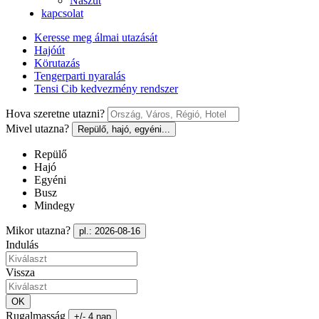
Nászút
kapcsolat
Keresse meg álmai utazását
Hajóút
Körutazás
Tengerparti nyaralás
Tensi Cib kedvezmény rendszer
Hova szeretne utazni?
Mivel utazna?
Repülő, hajó, egyéni...
Repülő
Hajó
Egyéni
Busz
Mindegy
Mikor utazna?
pl.: 2026-08-16
Indulás
Vissza
OK
Rugalmasság
+/- 4 nap