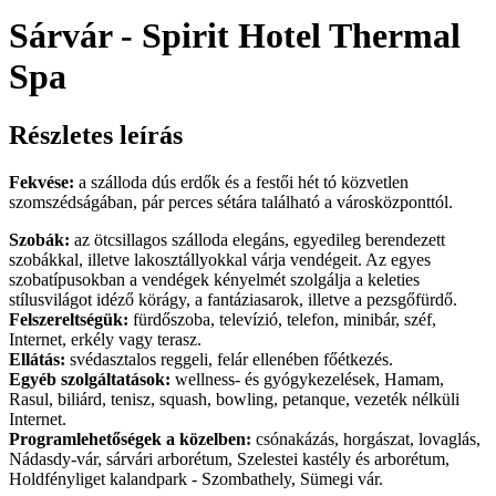
Sárvár - Spirit Hotel Thermal
Spa
Részletes leírás
Fekvése:
a szálloda dús erdők és a festői hét tó közvetlen
szomszédságában, pár perces sétára található a városközponttól.
Szobák:
az ötcsillagos szálloda elegáns, egyedileg berendezett
szobákkal, illetve lakosztállyokkal várja vendégeit. Az egyes
szobatípusokban a vendégek kényelmét szolgálja a keleties
stílusvilágot idéző körágy, a fantáziasarok, illetve a pezsgőfürdő.
Felszereltségük:
fürdőszoba, televízió, telefon, minibár, széf,
Internet, erkély vagy terasz.
Ellátás:
svédasztalos reggeli, felár ellenében főétkezés.
Egyéb szolgáltatások:
wellness- és gyógykezelések, Hamam,
Rasul, biliárd, tenisz, squash, bowling, petanque, vezeték nélküli
Internet.
Programlehetőségek a közelben:
csónakázás, horgászat, lovaglás,
Nádasdy-vár, sárvári arborétum, Szelestei kastély és arborétum,
Holdfényliget kalandpark - Szombathely, Sümegi vár.