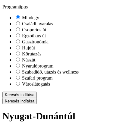
Programtípus
Mindegy
Családi nyaralás
Csoportos út
Egzotikus út
Gasztronómia
Hajóút
Körutazás
Nászút
Nyaralóprogram
Szabadidő, utazás és wellness
Szafari program
Városlátogatás
Keresés indítása
Keresés indítása
Nyugat-Dunántúl