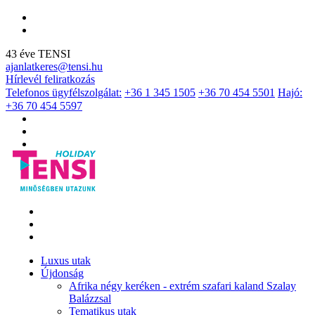
43 éve TENSI
ajanlatkeres@tensi.hu
Hírlevél feliratkozás
Telefonos ügyfélszolgálat:
+36 1 345 1505
+36 70 454 5501
Hajó:
+36 70 454 5597
Luxus utak
Újdonság
Afrika négy keréken - extrém szafari kaland Szalay
Balázzsal
Tematikus utak