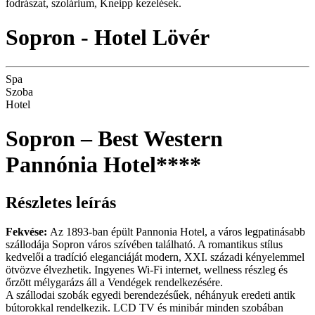
fodrászat, szolárium, Kneipp kezelések.
Sopron - Hotel Lövér
Spa
Szoba
Hotel
Sopron – Best Western
Pannónia Hotel****
Részletes leírás
Fekvése:
Az 1893-ban épült Pannonia Hotel, a város legpatinásabb
szállodája Sopron város szívében található. A romantikus stílus
kedvelői a tradíció eleganciáját modern, XXI. századi kényelemmel
ötvözve élvezhetik. Ingyenes Wi-Fi internet, wellness részleg és
őrzött mélygarázs áll a Vendégek rendelkezésére.
A szállodai szobák egyedi berendezésűek, néhányuk eredeti antik
bútorokkal rendelkezik. LCD TV és minibár minden szobában