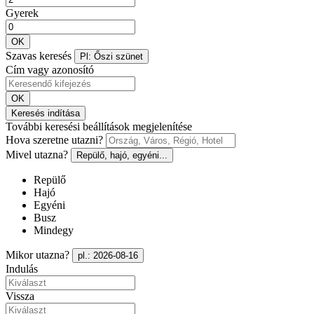
Gyerek
OK
Szavas keresés
Pl: Őszi szünet
Cím vagy azonosító
OK
Keresés indítása
További keresési beállítások megjelenítése
Hova szeretne utazni?
Mivel utazna?
Repülő, hajó, egyéni...
Repülő
Hajó
Egyéni
Busz
Mindegy
Mikor utazna?
pl.: 2026-08-16
Indulás
Vissza