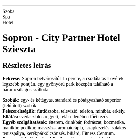
Szoba
Spa
Hotel
Sopron - City Partner Hotel
Szieszta
Részletes leírás
Fekvése:
Sopron belvárosától 15 percre, a csodálatos Lövérek
legszebb pontján, egy gyönyörű park közepén található a
háromcsillagos szálloda.
Szobák:
egy- és kétágyas, standard és pótágyazható superior
(felújított) szobák.
Felszereltségük:
fürdőszoba, televízió, telefon, minibár, erkély.
Ellátás:
svédasztalos reggeli, felár ellenében főétkezés.
Egyéb szolgáltatások:
étterem, drinkbár, fodrászat, kozmetika,
manikűr, pedikűr, masszázs, aromaterápia, iszapkezelés, salakos
teniszpálya, kerékpárkölcsönzés, biliárd, Fitness Centrum.