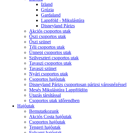
Izland
Grúzia
Gardaland
Lappföld - Mikulástúra
Disneyland Párizs
Akciós csoportos utak
Őszi csoportos utak
Őszi szünet
Téli csoportos utak
Ünnepi csoportos utak
Szilveszteri csoportos utak
Tavaszi csoportos utak
Tavaszi szünet
Nyári csoportos utak
Csoportos hajóutak
Disneyland Párizs csoportosan párizsi városnézéssel
Mesés Mikulástúra Lappföldön
Utazás társítással
Csoportos utak időrendben
Hajóutak
Bemutatkozunk
Akciós Costa hajóutak
Csoportos hajóutak
Tengeri hajóutak
Folyami hajóutak