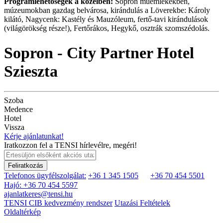
Programlehetőségek a közelben:
Sopron műemlékekben,
múzeumokban gazdag belvárosa, kirándulás a Löverekbe: Károly
kilátó, Nagycenk: Kastély és Mauzóleum, fertő-tavi kirándulások
(világörökség része!), Fertőrákos, Hegykő, osztrák szomszédolás.
Sopron - City Partner Hotel
Szieszta
Szoba
Medence
Hotel
Vissza
Kérje ajánlatunkat!
Iratkozzon fel a TENSI hírlevélre, megéri!
Feliratkozás
Telefonos ügyfélszolgálat:
+36 1 345 1505
+36 70 454 5501
Hajó: +36 70 454 5597
ajanlatkeres@tensi.hu
TENSI CIB kedvezmény rendszer
Utazási Feltételek
Oldaltérkép