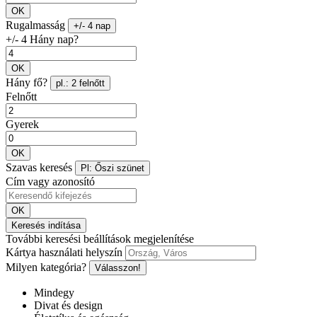
OK
Rugalmasság
+/- 4 nap
+/- 4 Hány nap?
OK
Hány fő?
pl.: 2 felnőtt
Felnőtt
Gyerek
OK
Szavas keresés
Pl: Őszi szünet
Cím vagy azonosító
OK
Keresés indítása
További keresési beállítások megjelenítése
Kártya használati helyszín
Milyen kategória?
Válasszon!
Mindegy
Divat és design