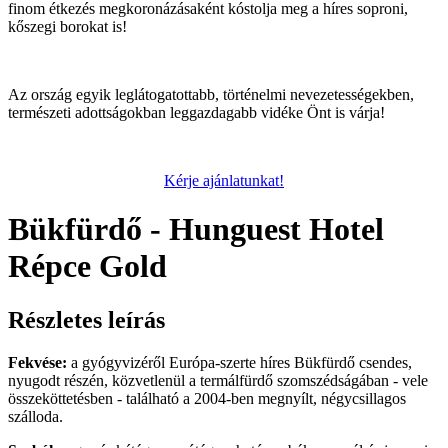
finom étkezés megkoronázásaként kóstolja meg a híres soproni,
kőszegi borokat is!
Az ország egyik leglátogatottabb, történelmi nevezetességekben,
természeti adottságokban leggazdagabb vidéke Önt is várja!
Kérje ajánlatunkat!
Bükfürdő - Hunguest Hotel
Répce Gold
Részletes leírás
Fekvése:
a gyógyvizéről Európa-szerte híres Bükfürdő csendes,
nyugodt részén, közvetlenül a termálfürdő szomszédságában - vele
összeköttetésben - található a 2004-ben megnyílt, négycsillagos
szálloda.