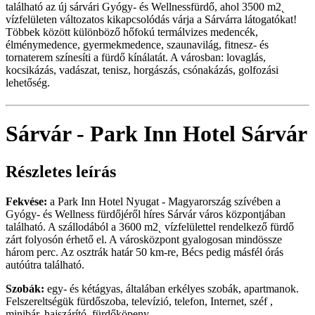
található az új sárvári Gyógy- és Wellnessfürdő, ahol 3500 m2˛
vízfelületen változatos kikapcsolódás várja a Sárvárra látogatókat!
Többek között különböző hőfokú termálvizes medencék,
élménymedence, gyermekmedence, szaunavilág, fitnesz- és
tornaterem színesíti a fürdő kínálatát. A városban: lovaglás,
kocsikázás, vadászat, tenisz, horgászás, csónakázás, golfozási
lehetőség.
Sárvár - Park Inn Hotel Sárvár
Részletes leírás
Fekvése:
a Park Inn Hotel Nyugat - Magyarország szívében a
Gyógy- és Wellness fürdőjéről híres Sárvár város központjában
található. A szállodából a 3600 m2˛ vízfelülettel rendelkező fürdő
zárt folyosón érhető el. A városközpont gyalogosan mindössze
három perc. Az osztrák határ 50 km-re, Bécs pedig másfél órás
autóútra található.
Szobák:
egy- és kétágyas, általában erkélyes szobák, apartmanok.
Felszereltségük fürdőszoba, televízió, telefon, Internet, széf ,
minibár, hajszárító, fürdőköpeny.