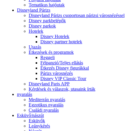
Tematikus hajóutak
Disneyland Párizs
Disneyland Párizs csoportosan párizsi városnézéssel
Disney parkbelépők
Disney parkok
Hotelek
Disney Hotelek
Disney partner hotelek
Utazás
Étkezések és programok
Reggeli
Félpanzió/Teljes ellátás
Étkezés Disney figurákkal
Párizs városnézés
Disney VIP Classic Tour
Disneyland Paris APP
Kérdések és válaszok, utasaink írták
nyaralás
Mediterrán nyaralás
Egzotikus nyaralás
Családi nyaralás
Esküvő/nászút
Esküvők
Leánykérés