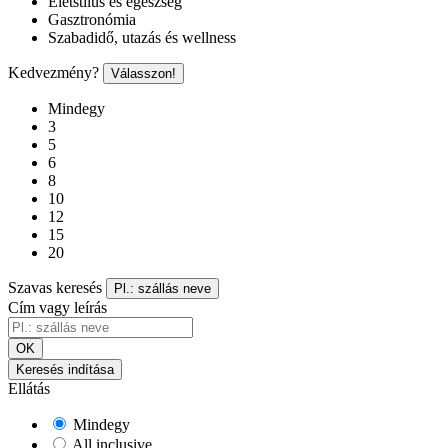
Életstílus és egészség
Gasztronómia
Szabadidő, utazás és wellness
Kedvezmény?
Válasszon!
Mindegy
3
5
6
8
10
12
15
20
Szavas keresés
Pl.: szállás neve
Cím vagy leírás
OK
Keresés indítása
Ellátás
Mindegy
All inclusive