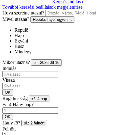
Keresés indítása
További keresési beállítások megjelenítése
Hova szeretne utazni?
Mivel utazna?
Repülő, hajó, egyéni...
Repülő
Hajó
Egyéni
Busz
Mindegy
Mikor utazna?
pl.: 2026-08-16
Indulás
Vissza
OK
Rugalmasság
+/- 4 nap
+/- 4 Hány nap?
OK
Hány fő?
pl.: 2 felnőtt
Felnőtt