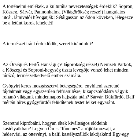
A történelmi emlékek, a kulturális nevezetességek érdeklik? Sopron,
Kőszeg, Sárvár, Pannonhalma (Világörökség része!) hangulatos
utcái, látnivalói hívogatják! Sétálgasson az ódon köveken, lélegezze
be a letűnt korok leheletét!
A természet iránt érdeklődik, szeret kirándulni?
Az Őrségi és Fertő-Hansági (Világörökség része!) Nemzeti Parkok,
a Kőszegi és Soproni-hegység tiszta levegője vonzó lehet minden
túrázó, természetkedvelő ember számára.
Gyógyírt keres mozgásszervi betegségére, enyhíteni szeretné
fájdalmait vagy egyszerűen felfrissülésre, kikapcsolódásra vágyik
rohanó világunk mindennapos hajszája után? Sárvár, Bükfürdő, Balf
méltán híres gyógyfürdői felüdítenek testet-lelket egyaránt.
Szeretné kipróbálni, hogyan éltek kiváltságos elődeink
kastélyaikban? Legyen Ön is "főnemes" a röjtökmuzsaji, a
hédervári, az öttevényi, a balfi kastélyszállók lakójaként! Egy-egy