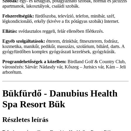
Szobák:
egy- és kétágyas, pótágyazható szobák, normál és jacuzzis
apartmanok, lakosztályok, családi szobák.
Felszereltségük:
fürdőszoba, televízió, telefon, minibár, széf,
légkondicionáló, erkély (kivéve a fix pótágyas szobák) Internet.
Ellátás:
svédasztalos reggeli, felár ellenében főétkezés.
Egyéb szolgáltatások:
étterem, drinkbár, fitneszterem, fodrász,
kozmetika, manikűr, pedikűr, masszázs, szolárium, biliárd, darts. A
gyógyfürdőben komplex gyógyászati kezelések, gyógykúrák.
Programlehetőségek a közelben:
Birdland Golf & Country Club,
városnézés: Sárvár: Nádasdy vár, Kőszeg – Jurisics vár, Kám – Jeli
arborétum.
Bükfürdő - Danubius Health
Spa Resort Bük
Részletes leírás