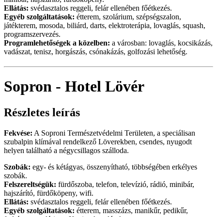
Ellátás:
svédasztalos reggeli, felár ellenében főétkezés.
Egyéb szolgáltatások:
étterem, szolárium, szépségszalon,
játékterem, mosoda, biliárd, darts, elektroterápia, lovaglás, squash,
programszervezés.
Programlehetőségek a közelben:
a városban: lovaglás, kocsikázás,
vadászat, tenisz, horgászás, csónakázás, golfozási lehetőség.
Sopron - Hotel Lövér
Részletes leírás
Fekvése:
A Soproni Természetvédelmi Területen, a speciálisan
szubalpin klímával rendelkező Löverekben, csendes, nyugodt
helyen található a négycsillagos szálloda.
Szobák:
egy- és kétágyas, összenyítható, többségében erkélyes
szobák.
Felszereltségük:
fürdőszoba, telefon, televízió, rádió, minibár,
hajszárító, fürdőköpeny, wifi.
Ellátás:
svédasztalos reggeli, felár ellenében főétkezés.
Egyéb szolgáltatások:
étterem, masszázs, manikűr, pedikűr,