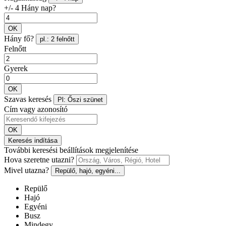
+/- 4 Hány nap?
OK
Hány fő?
pl.: 2 felnőtt
Felnőtt
Gyerek
OK
Szavas keresés
Pl: Őszi szünet
Cím vagy azonosító
OK
Keresés indítása
További keresési beállítások megjelenítése
Hova szeretne utazni?
Mivel utazna?
Repülő, hajó, egyéni...
Repülő
Hajó
Egyéni
Busz
Mindegy