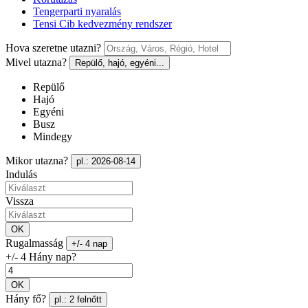
Tengerparti nyaralás
Tensi Cib kedvezmény rendszer
Hova szeretne utazni?
Mivel utazna?
Repülő, hajó, egyéni...
Repülő
Hajó
Egyéni
Busz
Mindegy
Mikor utazna?
pl.: 2026-08-14
Indulás
Vissza
OK
Rugalmasság
+/- 4 nap
+/- 4 Hány nap?
OK
Hány fő?
pl.: 2 felnőtt