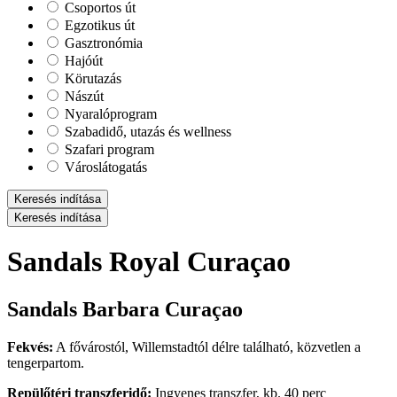
Csoportos út
Egzotikus út
Gasztronómia
Hajóút
Körutazás
Nászút
Nyaralóprogram
Szabadidő, utazás és wellness
Szafari program
Városlátogatás
Keresés indítása
Keresés indítása
Sandals Royal Curaçao
Sandals Barbara Curaçao
Fekvés:
A fővárostól, Willemstadtól délre található, közvetlen a
tengerpartom.
Repülőtéri transzferidő:
Ingyenes transzfer, kb. 40 perc