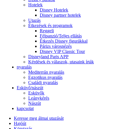
Hotelek
Disney Hotelek
Disney partner hotelek
Utazás
Étkezések és programok
Reggeli
Félpanzió/Teljes ellátás
Étkezés Disney figurákkal
Párizs városnézés
Disney VIP Classic Tour
Disneyland Paris APP
Kérdések és válaszok, utasaink írták
nyaralás
Mediterrán nyaralás
Egzotikus nyaralás
Családi nyaralás
Esküvő/nászút
Esküvők
Leánykérés
Nászút
kapcsolat
Keresse meg álmai utazását
Hajóút
Körutazás