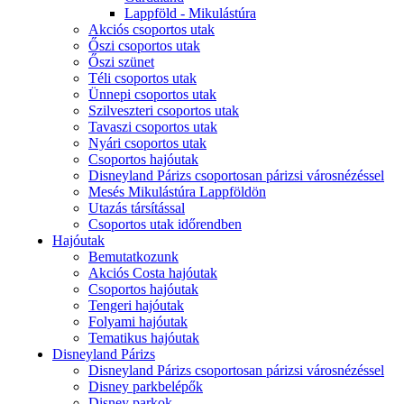
Lappföld - Mikulástúra
Akciós csoportos utak
Őszi csoportos utak
Őszi szünet
Téli csoportos utak
Ünnepi csoportos utak
Szilveszteri csoportos utak
Tavaszi csoportos utak
Nyári csoportos utak
Csoportos hajóutak
Disneyland Párizs csoportosan párizsi városnézéssel
Mesés Mikulástúra Lappföldön
Utazás társítással
Csoportos utak időrendben
Hajóutak
Bemutatkozunk
Akciós Costa hajóutak
Csoportos hajóutak
Tengeri hajóutak
Folyami hajóutak
Tematikus hajóutak
Disneyland Párizs
Disneyland Párizs csoportosan párizsi városnézéssel
Disney parkbelépők
Disney parkok