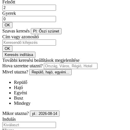
Felnőtt
Gyerek
OK
Szavas keresés
Pl: Őszi szünet
Cím vagy azonosító
OK
Keresés indítása
További keresési beállítások megjelenítése
Hova szeretne utazni?
Mivel utazna?
Repülő, hajó, egyéni...
Repülő
Hajó
Egyéni
Busz
Mindegy
Mikor utazna?
pl.: 2026-08-14
Indulás