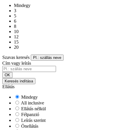
Mindegy
3
5
6
8
10
12
15
20
Szavas keresés
Pl.: szállás neve
Cím vagy leírás
OK
Keresés indítása
Ellátás
Mindegy
All inclusive
Ellátás nélkül
Félpanzió
Leírás szerint
Önellátás