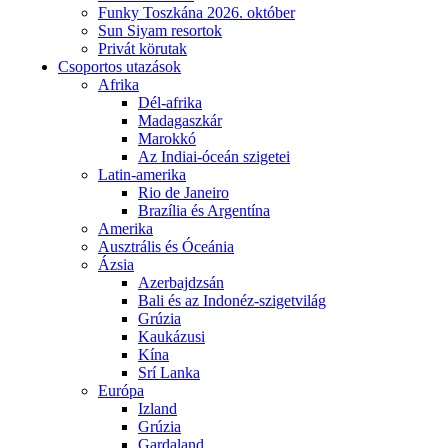
Funky Toszkána 2026. október
Sun Siyam resortok
Privát körutak
Csoportos utazások
Afrika
Dél-afrika
Madagaszkár
Marokkó
Az Indiai-óceán szigetei
Latin-amerika
Rio de Janeiro
Brazília és Argentína
Amerika
Ausztrális és Óceánia
Ázsia
Azerbajdzsán
Bali és az Indonéz-szigetvilág
Grúzia
Kaukázusi
Kína
Srí Lanka
Európa
Izland
Grúzia
Gardaland