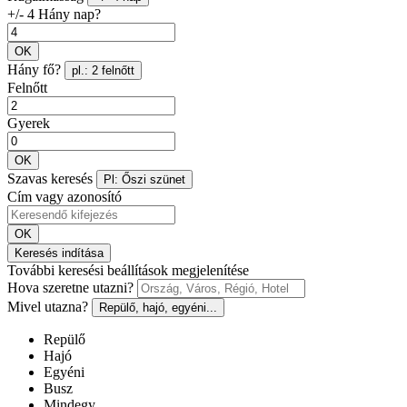
+/- 4 Hány nap?
OK
Hány fő?
pl.: 2 felnőtt
Felnőtt
Gyerek
OK
Szavas keresés
Pl: Őszi szünet
Cím vagy azonosító
OK
Keresés indítása
További keresési beállítások megjelenítése
Hova szeretne utazni?
Mivel utazna?
Repülő, hajó, egyéni...
Repülő
Hajó
Egyéni
Busz
Mindegy