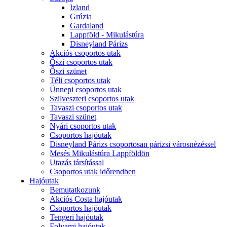
Izland
Grúzia
Gardaland
Lappföld - Mikulástúra
Disneyland Párizs
Akciós csoportos utak
Őszi csoportos utak
Őszi szünet
Téli csoportos utak
Ünnepi csoportos utak
Szilveszteri csoportos utak
Tavaszi csoportos utak
Tavaszi szünet
Nyári csoportos utak
Csoportos hajóutak
Disneyland Párizs csoportosan párizsi városnézéssel
Mesés Mikulástúra Lappföldön
Utazás társítással
Csoportos utak időrendben
Hajóutak
Bemutatkozunk
Akciós Costa hajóutak
Csoportos hajóutak
Tengeri hajóutak
Folyami hajóutak