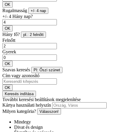
OK
Rugalmasság
+/- 4 nap
+/- 4 Hány nap?
OK
Hány fő?
pl.: 2 felnőtt
Felnőtt
Gyerek
OK
Szavas keresés
Pl: Őszi szünet
Cím vagy azonosító
OK
Keresés indítása
További keresési beállítások megjelenítése
Kártya használati helyszín
Milyen kategória?
Válasszon!
Mindegy
Divat és design