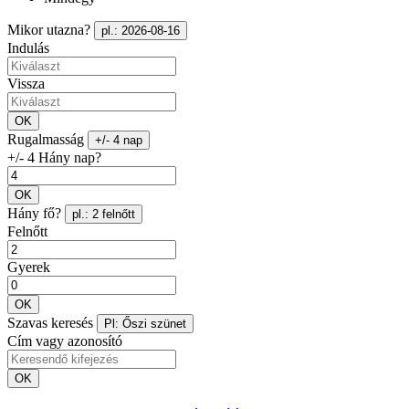
Mikor utazna?
pl.: 2026-08-16
Indulás
Vissza
OK
Rugalmasság
+/- 4 nap
+/- 4 Hány nap?
OK
Hány fő?
pl.: 2 felnőtt
Felnőtt
Gyerek
OK
Szavas keresés
Pl: Őszi szünet
Cím vagy azonosító
OK