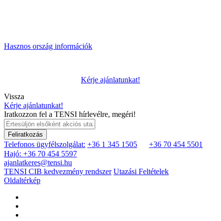
Hasznos ország információk
Kérje ajánlatunkat!
Vissza
Kérje ajánlatunkat!
Iratkozzon fel a TENSI hírlevélre, megéri!
Feliratkozás
Telefonos ügyfélszolgálat:
+36 1 345 1505
+36 70 454 5501
Hajó: +36 70 454 5597
ajanlatkeres@tensi.hu
TENSI CIB kedvezmény rendszer
Utazási Feltételek
Oldaltérkép