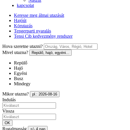
Nászút
kapcsolat
Keresse meg álmai utazását
Hajóút
Körutazás
Tengerparti nyaralás
Tensi Cib kedvezmény rendszer
Hova szeretne utazni?
Mivel utazna?
Repülő, hajó, egyéni...
Repülő
Hajó
Egyéni
Busz
Mindegy
Mikor utazna?
pl.: 2026-08-16
Indulás
Vissza
OK
Rugalmasság
+/- 4 nap