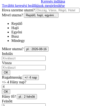
Keresés indítása
További keresési beállítások megjelenítése
Hova szeretne utazni?
Mivel utazna?
Repülő, hajó, egyéni...
Repülő
Hajó
Egyéni
Busz
Mindegy
Mikor utazna?
pl.: 2026-08-16
Indulás
Vissza
OK
Rugalmasság
+/- 4 nap
+/- 4 Hány nap?
OK
Hány fő?
pl.: 2 felnőtt
Felnőtt