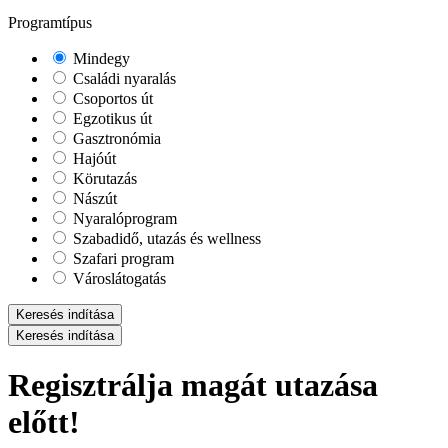
Programtípus
Mindegy
Családi nyaralás
Csoportos út
Egzotikus út
Gasztronómia
Hajóút
Körutazás
Nászút
Nyaralóprogram
Szabadidő, utazás és wellness
Szafari program
Városlátogatás
Keresés indítása
Keresés indítása
Regisztrálja magát utazása
előtt!