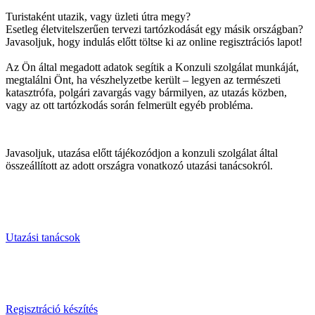
Turistaként utazik, vagy üzleti útra megy?
Esetleg életvitelszerűen tervezi tartózkodását egy másik országban?
Javasoljuk, hogy indulás előtt töltse ki az online regisztrációs lapot!
Az Ön által megadott adatok segítik a Konzuli szolgálat munkáját,
megtalálni Önt, ha vészhelyzetbe került – legyen az természeti
katasztrófa, polgári zavargás vagy bármilyen, az utazás közben,
vagy az ott tartózkodás során felmerült egyéb probléma.
Javasoljuk, utazása előtt tájékozódjon a konzuli szolgálat által
összeállított az adott országra vonatkozó utazási tanácsokról.
Utazási tanácsok
Regisztráció készítés