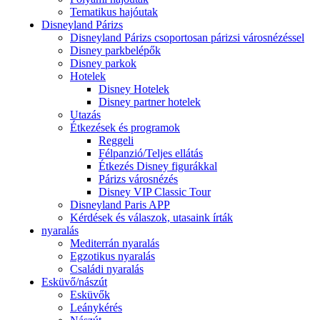
Tematikus hajóutak
Disneyland Párizs
Disneyland Párizs csoportosan párizsi városnézéssel
Disney parkbelépők
Disney parkok
Hotelek
Disney Hotelek
Disney partner hotelek
Utazás
Étkezések és programok
Reggeli
Félpanzió/Teljes ellátás
Étkezés Disney figurákkal
Párizs városnézés
Disney VIP Classic Tour
Disneyland Paris APP
Kérdések és válaszok, utasaink írták
nyaralás
Mediterrán nyaralás
Egzotikus nyaralás
Családi nyaralás
Esküvő/nászút
Esküvők
Leánykérés