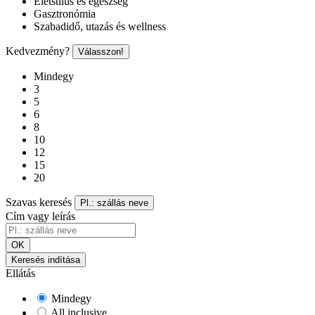
Életstílus és egészség
Gasztronómia
Szabadidő, utazás és wellness
Kedvezmény?
Válasszon!
Mindegy
3
5
6
8
10
12
15
20
Szavas keresés
Pl.: szállás neve
Cím vagy leírás
OK
Keresés indítása
Ellátás
Mindegy
All inclusive