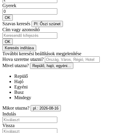
Gyerek
OK
Szavas keresés
Pl: Őszi szünet
Cím vagy azonosító
OK
Keresés indítása
További keresési beállítások megjelenítése
Hova szeretne utazni?
Mivel utazna?
Repülő, hajó, egyéni...
Repülő
Hajó
Egyéni
Busz
Mindegy
Mikor utazna?
pl.: 2026-08-16
Indulás
Vissza