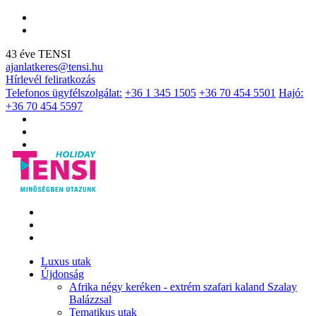
43 éve TENSI
ajanlatkeres@tensi.hu
Hírlevél feliratkozás
Telefonos ügyfélszolgálat:
+36 1 345 1505
+36 70 454 5501
Hajó:
+36 70 454 5597
Luxus utak
Újdonság
Afrika négy keréken - extrém szafari kaland Szalay
Balázzsal
Tematikus utak