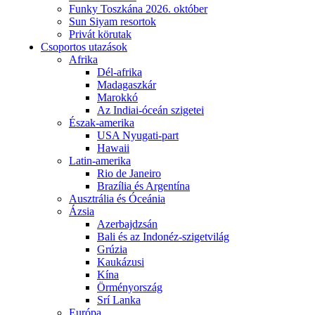
Funky Toszkána 2026. október
Sun Siyam resortok
Privát körutak
Csoportos utazások
Afrika
Dél-afrika
Madagaszkár
Marokkó
Az Indiai-óceán szigetei
Észak-amerika
USA Nyugati-part
Hawaii
Latin-amerika
Rio de Janeiro
Brazília és Argentína
Ausztrália és Óceánia
Ázsia
Azerbajdzsán
Bali és az Indonéz-szigetvilág
Grúzia
Kaukázusi
Kína
Örményország
Srí Lanka
Európa