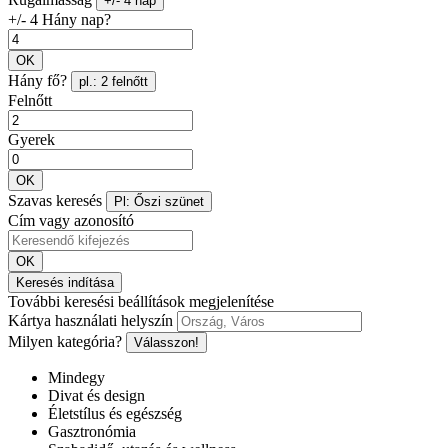
+/- 4 nap
+/- 4 Hány nap?
OK
Hány fő?
pl.: 2 felnőtt
Felnőtt
Gyerek
OK
Szavas keresés
Pl: Őszi szünet
Cím vagy azonosító
OK
Keresés indítása
További keresési beállítások megjelenítése
Kártya használati helyszín
Milyen kategória?
Válasszon!
Mindegy
Divat és design
Életstílus és egészség
Gasztronómia