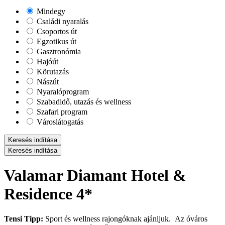
Mindegy
Családi nyaralás
Csoportos út
Egzotikus út
Gasztronómia
Hajóút
Körutazás
Nászút
Nyaralóprogram
Szabadidő, utazás és wellness
Szafari program
Városlátogatás
Keresés indítása
Keresés indítása
Valamar Diamant Hotel &
Residence 4*
Tensi Tipp:
Sport és wellness rajongóknak ajánljuk. Az óváros