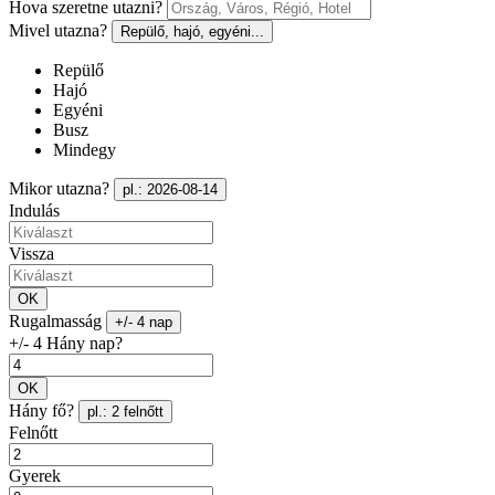
Hova szeretne utazni?
Mivel utazna?
Repülő, hajó, egyéni...
Repülő
Hajó
Egyéni
Busz
Mindegy
Mikor utazna?
pl.: 2026-08-14
Indulás
Vissza
OK
Rugalmasság
+/- 4 nap
+/- 4 Hány nap?
OK
Hány fő?
pl.: 2 felnőtt
Felnőtt
Gyerek