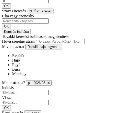
OK
Szavas keresés
Pl: Őszi szünet
Cím vagy azonosító
OK
Keresés indítása
További keresési beállítások megjelenítése
Hova szeretne utazni?
Mivel utazna?
Repülő, hajó, egyéni...
Repülő
Hajó
Egyéni
Busz
Mindegy
Mikor utazna?
pl.: 2026-08-14
Indulás
Vissza
OK
Rugalmasság