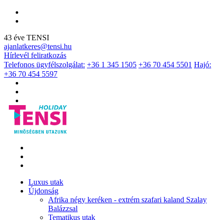
43 éve TENSI
ajanlatkeres@tensi.hu
Hírlevél feliratkozás
Telefonos ügyfélszolgálat:
+36 1 345 1505
+36 70 454 5501
Hajó:
+36 70 454 5597
Luxus utak
Újdonság
Afrika négy keréken - extrém szafari kaland Szalay
Balázzsal
Tematikus utak