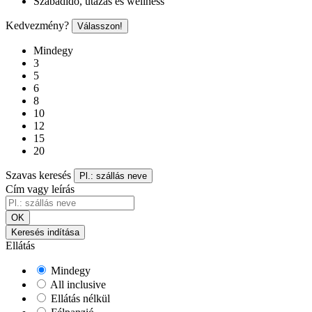
Szabadidő, utazás és wellness
Kedvezmény?
Válasszon!
Mindegy
3
5
6
8
10
12
15
20
Szavas keresés
Pl.: szállás neve
Cím vagy leírás
OK
Keresés indítása
Ellátás
Mindegy
All inclusive
Ellátás nélkül