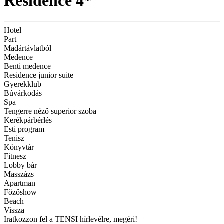
Residence 4*
Hotel
Part
Madártávlatból
Medence
Benti medence
Residence junior suite
Gyerekklub
Búvárkodás
Spa
Tengerre néző superior szoba
Kerékpárbérlés
Esti program
Tenisz
Könyvtár
Fitnesz
Lobby bár
Masszázs
Apartman
Főzőshow
Beach
Vissza
Iratkozzon fel a TENSI hírlevélre, megéri!