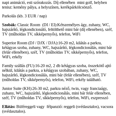
napi animáció, esti szórakozás. Díj ellenében mini golf, helyben
tenisz: kemény pálya, a helyszínen, kerékpárkölcsönző.
Parkolás (kb. 3 EUR / nap)
Szobák:
Classic Room (DI / EI):Kétszemélyes ágy, zuhany, WC,
hajszárító, légkondicionáló, feltölthető mini bár (díj ellenében), széf,
TV (műholdas TV, síkképernyős), telefon, WiFi
Superior Room (DJ / DJX / DJA):16-20 m2, kilátás a parkra,
kétágyas szoba, zuhany, WC, hajszárító, légkondicionálás, mini bár
(felár ellenében), széf, TV (műholdas TV, síkképernyős), telefon,
WiFi, erkély
Family szállás (FU):16-20 m2, 2 db kétágyas szoba, összekötő ajtó
nélkül, kilátás a parkra, a kétágyas szobában, zuhany, WC,
hajszárító, légkondicionálás, mini bár (felár ellenében), széf, TV
(műholdas TV, síkképernyős), telefon, WiFi, erkély található.
Junior Suite (KH):26-30 m2, parkra néző, twin, vagy franciaágy,
zuhany, WC, hajszárító, légkondicionálás, mini bár felár ellenében,
széf, TV (műholdas TV, síkképernyős), telefon, WiFi, eszpresszó
Ellátás:
Büféreggeli vagy félpanzió: reggeli (svédasztalos), vacsora
(svédasztalos).