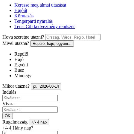
Keresse meg álmai utazását
Hajóút
Körutazás
Tengerparti nyaralás
Tensi Cib kedvezmény rendszer
Hova szeretne utazni?
Mivel utazna?
Repülő, hajó, egyéni...
Repülő
Hajó
Egyéni
Busz
Mindegy
Mikor utazna?
pl.: 2026-08-14
Indulás
Vissza
OK
Rugalmasság
+/- 4 nap
+/- 4 Hány nap?