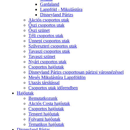
Gardaland
Lappföld - Mikulástúra
Disneyland Párizs
Akciós csoportos utak
Őszi csoportos utak
Őszi szünet
Téli csoportos utak
Ünnepi csoportos utak
Szilveszteri csoportos utak
Tavaszi csoportos utak
Tavaszi szünet
Nyári csoportos utak
Csoportos hajóutak
Disneyland Párizs csoportosan párizsi városnézéssel
Mesés Mikulástúra Lappföldön
Utazás társítással
Csoportos utak időrendben
Hajóutak
Bemutatkozunk
Akciós Costa hajóutak
Csoportos hajóutak
Tengeri hajóutak
Folyami hajóutak
Tematikus hajóutak
Disneyland Párizs