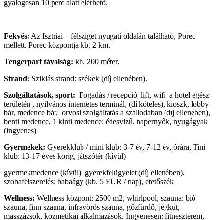
gyalogosan 10 perc alatt elérhető.
Fekvés:
Az Isztriai – félsziget nyugati oldalán található, Porec
mellett. Porec központja kb. 2 km.
Tengerpart távolság:
kb. 200 méter.
Strand:
Sziklás strand: székek (díj ellenében).
Szolgáltatások, sport:
Fogadás / recepció, lift, wifi a hotel egész
területén , nyilvános internetes terminál, (díjköteles), kioszk, lobby
bár, medence bár, orvosi szolgáltatás a szállodában (díj ellenében),
benti medence, 1 kinti medence: édesvizű, napernyők, nyugágyak
(ingyenes)
Gyermekek:
Gyerekklub / mini klub: 3-7 év, 7-12 év, órára, Tini
klub: 13-17 éves korig, játszótér (kívül)
gyermekmedence (kívül), gyerekfelügyelet (díj ellenében),
szobafelszerelés: babaágy (kb. 5 EUR / nap), etetőszék
Wellness:
Wellness központ: 2500 m2, whirlpool, szauna: bió
szauna, finn szauna, infravörös szauna, gőzfürdő, jégkút,
masszázsok, kozmetikai alkalmazások. Ingyenesen: fitneszterem,