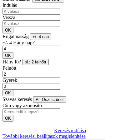
Indulás
Vissza
OK
Rugalmasság
+/- 4 nap
+/- 4 Hány nap?
OK
Hány fő?
pl.: 2 felnőtt
Felnőtt
Gyerek
OK
Szavas keresés
Pl: Őszi szünet
Cím vagy azonosító
OK
Keresés indítása
További keresési beállítások megjelenítése