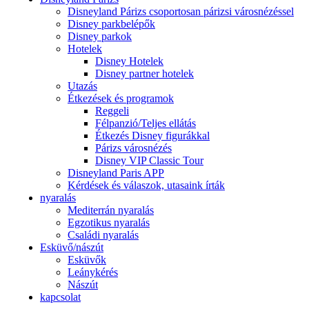
Disneyland Párizs csoportosan párizsi városnézéssel
Disney parkbelépők
Disney parkok
Hotelek
Disney Hotelek
Disney partner hotelek
Utazás
Étkezések és programok
Reggeli
Félpanzió/Teljes ellátás
Étkezés Disney figurákkal
Párizs városnézés
Disney VIP Classic Tour
Disneyland Paris APP
Kérdések és válaszok, utasaink írták
nyaralás
Mediterrán nyaralás
Egzotikus nyaralás
Családi nyaralás
Esküvő/nászút
Esküvők
Leánykérés
Nászút
kapcsolat