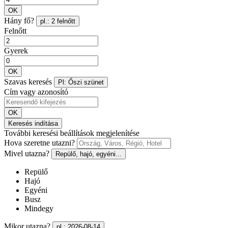
OK
Hány fő?
pl.: 2 felnőtt
Felnőtt
Gyerek
OK
Szavas keresés
Pl: Őszi szünet
Cím vagy azonosító
OK
Keresés indítása
További keresési beállítások megjelenítése
Hova szeretne utazni?
Mivel utazna?
Repülő, hajó, egyéni...
Repülő
Hajó
Egyéni
Busz
Mindegy
Mikor utazna?
pl.: 2026-08-14