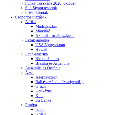
Funky Toszkána 2026. október
Sun Siyam resortok
Privát körutak
Csoportos utazások
Afrika
Madagaszkár
Marokkó
Az Indiai-óceán szigetei
Észak-amerika
USA Nyugati-part
Hawaii
Latin-amerika
Rio de Janeiro
Brazília és Argentína
Ausztrália és Óceánia
Ázsia
Azerbajdzsán
Bali és az Indonéz-szigetvilág
Grúzia
Kaukázusi
Kína
Srí Lanka
Európa
Izland
Grúzia