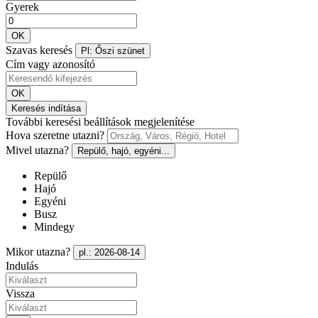
Gyerek
OK
Szavas keresés
Pl: Őszi szünet
Cím vagy azonosító
OK
Keresés indítása
További keresési beállítások megjelenítése
Hova szeretne utazni?
Mivel utazna?
Repülő, hajó, egyéni...
Repülő
Hajó
Egyéni
Busz
Mindegy
Mikor utazna?
pl.: 2026-08-14
Indulás
Vissza