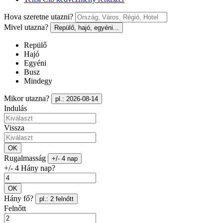
Hova szeretne utazni?
Mivel utazna?
Repülő, hajó, egyéni...
Repülő
Hajó
Egyéni
Busz
Mindegy
Mikor utazna?
pl.: 2026-08-14
Indulás
Vissza
OK
Rugalmasság
+/- 4 nap
+/- 4 Hány nap?
OK
Hány fő?
pl.: 2 felnőtt
Felnőtt