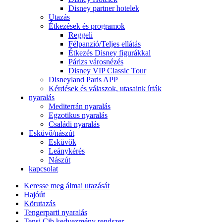
Disney partner hotelek
Utazás
Étkezések és programok
Reggeli
Félpanzió/Teljes ellátás
Étkezés Disney figurákkal
Párizs városnézés
Disney VIP Classic Tour
Disneyland Paris APP
Kérdések és válaszok, utasaink írták
nyaralás
Mediterrán nyaralás
Egzotikus nyaralás
Családi nyaralás
Esküvő/nászút
Esküvők
Leánykérés
Nászút
kapcsolat
Keresse meg álmai utazását
Hajóút
Körutazás
Tengerparti nyaralás
Tensi Cib kedvezmény rendszer