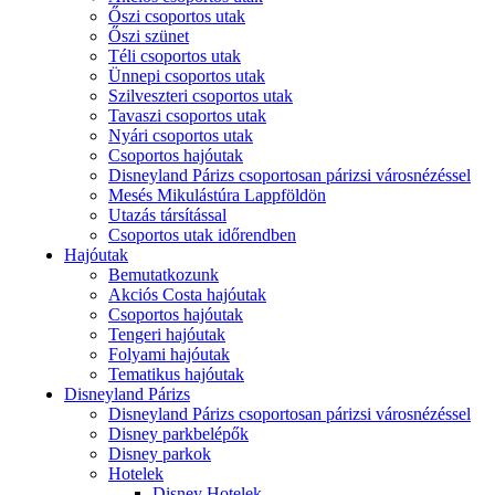
Őszi csoportos utak
Őszi szünet
Téli csoportos utak
Ünnepi csoportos utak
Szilveszteri csoportos utak
Tavaszi csoportos utak
Nyári csoportos utak
Csoportos hajóutak
Disneyland Párizs csoportosan párizsi városnézéssel
Mesés Mikulástúra Lappföldön
Utazás társítással
Csoportos utak időrendben
Hajóutak
Bemutatkozunk
Akciós Costa hajóutak
Csoportos hajóutak
Tengeri hajóutak
Folyami hajóutak
Tematikus hajóutak
Disneyland Párizs
Disneyland Párizs csoportosan párizsi városnézéssel
Disney parkbelépők
Disney parkok
Hotelek
Disney Hotelek