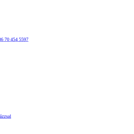
36 70 454 5597
ázzsal