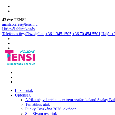
43 éve TENSI
ajanlatkeres@tensi.hu
Hírlevél feliratkozás
Telefonos ügyfélszolgálat:
+36 1 345 1505
+36 70 454 5501
Hajó: +
Luxus utak
Újdonság
Afrika négy keréken - extrém szafari kaland Szalay Bal
Tematikus utak
Funky Toszkána 2026. október
Sun Siyam resortok