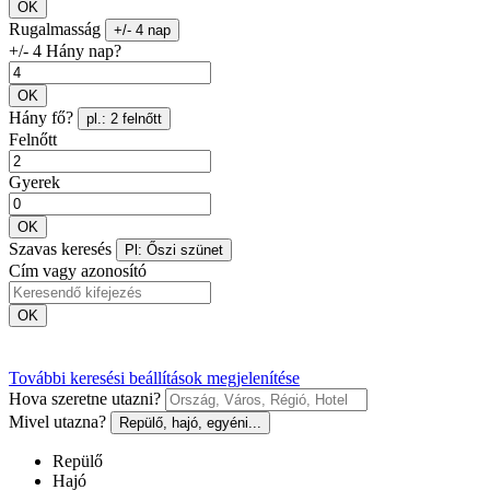
OK
Rugalmasság
+/- 4 nap
+/- 4 Hány nap?
OK
Hány fő?
pl.: 2 felnőtt
Felnőtt
Gyerek
OK
Szavas keresés
Pl: Őszi szünet
Cím vagy azonosító
OK
További keresési beállítások megjelenítése
Hova szeretne utazni?
Mivel utazna?
Repülő, hajó, egyéni...
Repülő
Hajó