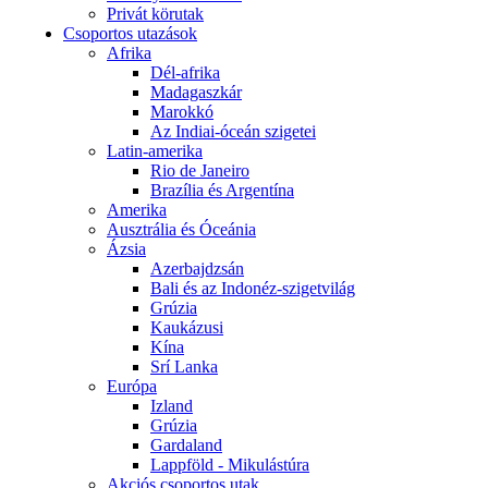
Privát körutak
Csoportos utazások
Afrika
Dél-afrika
Madagaszkár
Marokkó
Az Indiai-óceán szigetei
Latin-amerika
Rio de Janeiro
Brazília és Argentína
Amerika
Ausztrália és Óceánia
Ázsia
Azerbajdzsán
Bali és az Indonéz-szigetvilág
Grúzia
Kaukázusi
Kína
Srí Lanka
Európa
Izland
Grúzia
Gardaland
Lappföld - Mikulástúra
Akciós csoportos utak