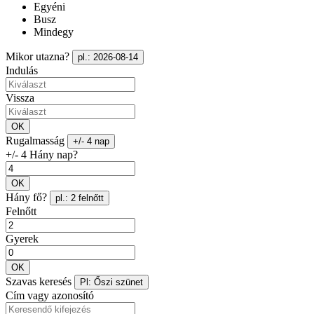
Egyéni
Busz
Mindegy
Mikor utazna?
pl.: 2026-08-14
Indulás
Vissza
OK
Rugalmasság
+/- 4 nap
+/- 4 Hány nap?
OK
Hány fő?
pl.: 2 felnőtt
Felnőtt
Gyerek
OK
Szavas keresés
Pl: Őszi szünet
Cím vagy azonosító