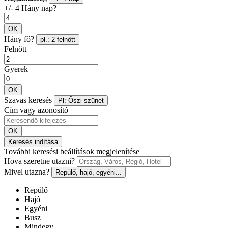
+/- 4 Hány nap?
OK
Hány fő?
pl.: 2 felnőtt
Felnőtt
Gyerek
OK
Szavas keresés
Pl: Őszi szünet
Cím vagy azonosító
OK
Keresés indítása
További keresési beállítások megjelenítése
Hova szeretne utazni?
Mivel utazna?
Repülő, hajó, egyéni...
Repülő
Hajó
Egyéni
Busz
Mindegy