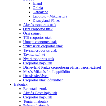
Izland
Grúzia
Gardaland
Lappföld - Mikulástúra
Disneyland Párizs
Akciós csoportos utak
Őszi csoportos utak
Őszi szünet
Téli csoportos utak
Ünnepi csoportos utak
Szilveszteri csoportos utak
Tavaszi csoportos utak
Tavaszi szünet
Nyári csoportos utak
Csoportos hajóutak
Disneyland Párizs csoportosan párizsi városnézéssel
Mesés Mikulástúra Lappföldön
Utazás társítással
Csoportos utak időrendben
Hajóutak
Bemutatkozunk
Akciós Costa hajóutak
Csoportos hajóutak
Tengeri hajóutak
Folyami hajóutak