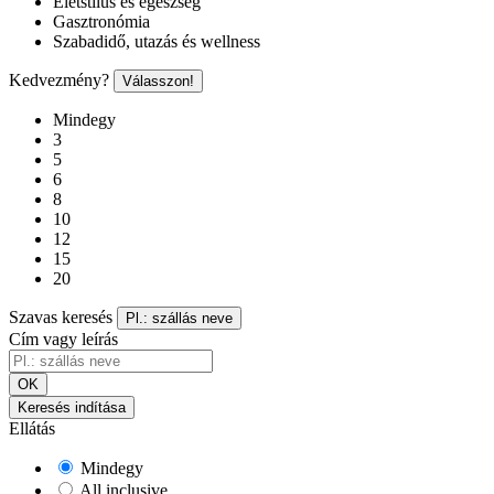
Életstílus és egészség
Gasztronómia
Szabadidő, utazás és wellness
Kedvezmény?
Válasszon!
Mindegy
3
5
6
8
10
12
15
20
Szavas keresés
Pl.: szállás neve
Cím vagy leírás
OK
Keresés indítása
Ellátás
Mindegy
All inclusive