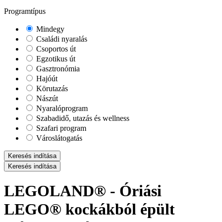
Programtípus
Mindegy
Családi nyaralás
Csoportos út
Egzotikus út
Gasztronómia
Hajóút
Körutazás
Nászút
Nyaralóprogram
Szabadidő, utazás és wellness
Szafari program
Városlátogatás
Keresés indítása
Keresés indítása
LEGOLAND® - Óriási
LEGO® kockákból épült