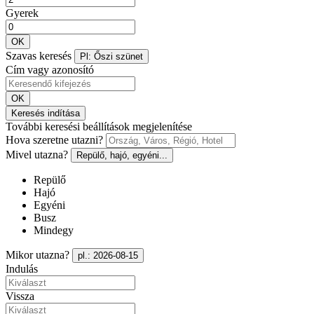
Gyerek
OK
Szavas keresés
Pl: Őszi szünet
Cím vagy azonosító
OK
Keresés indítása
További keresési beállítások megjelenítése
Hova szeretne utazni?
Mivel utazna?
Repülő, hajó, egyéni...
Repülő
Hajó
Egyéni
Busz
Mindegy
Mikor utazna?
pl.: 2026-08-15
Indulás
Vissza