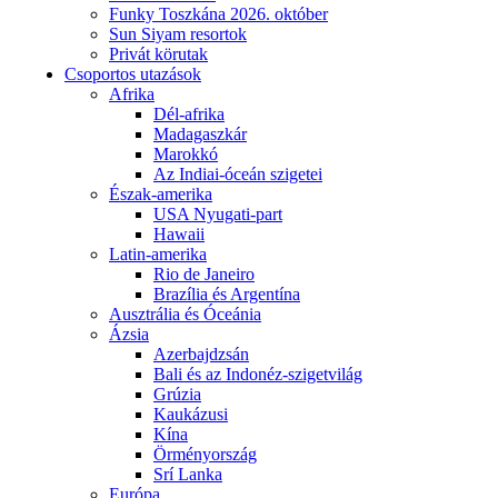
Funky Toszkána 2026. október
Sun Siyam resortok
Privát körutak
Csoportos utazások
Afrika
Dél-afrika
Madagaszkár
Marokkó
Az Indiai-óceán szigetei
Észak-amerika
USA Nyugati-part
Hawaii
Latin-amerika
Rio de Janeiro
Brazília és Argentína
Ausztrália és Óceánia
Ázsia
Azerbajdzsán
Bali és az Indonéz-szigetvilág
Grúzia
Kaukázusi
Kína
Örményország
Srí Lanka
Európa