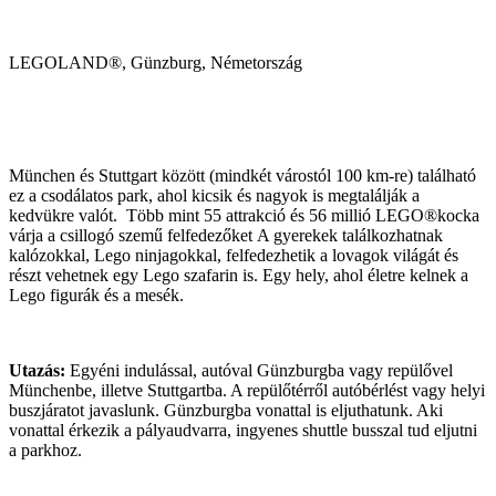
LEGOLAND®, Günzburg, Németország
München és Stuttgart között (mindkét várostól 100 km-re) található
ez a csodálatos park, ahol kicsik és nagyok is megtalálják a
kedvükre valót. Több mint 55 attrakció és 56 millió LEGO®kocka
várja a csillogó szemű felfedezőket A gyerekek találkozhatnak
kalózokkal, Lego ninjagokkal, felfedezhetik a lovagok világát és
részt vehetnek egy Lego szafarin is. Egy hely, ahol életre kelnek a
Lego figurák és a mesék.
Utazás:
Egyéni indulással, autóval Günzburgba vagy repülővel
Münchenbe, illetve Stuttgartba. A repülőtérről autóbérlést vagy helyi
buszjáratot javaslunk. Günzburgba vonattal is eljuthatunk. Aki
vonattal érkezik a pályaudvarra, ingyenes shuttle busszal tud eljutni
a parkhoz.