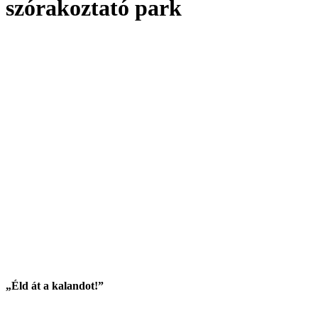
szórakoztató park
„Éld át a kalandot!”