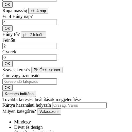
OK
Rugalmasság
+/- 4 nap
+/- 4 Hány nap?
OK
Hány fő?
pl.: 2 felnőtt
Felnőtt
Gyerek
OK
Szavas keresés
Pl: Őszi szünet
Cím vagy azonosító
OK
Keresés indítása
További keresési beállítások megjelenítése
Kártya használati helyszín
Milyen kategória?
Válasszon!
Mindegy
Divat és design