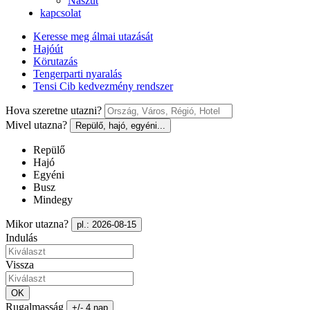
Nászút
kapcsolat
Keresse meg álmai utazását
Hajóút
Körutazás
Tengerparti nyaralás
Tensi Cib kedvezmény rendszer
Hova szeretne utazni?
Mivel utazna?
Repülő, hajó, egyéni...
Repülő
Hajó
Egyéni
Busz
Mindegy
Mikor utazna?
pl.: 2026-08-15
Indulás
Vissza
OK
Rugalmasság
+/- 4 nap