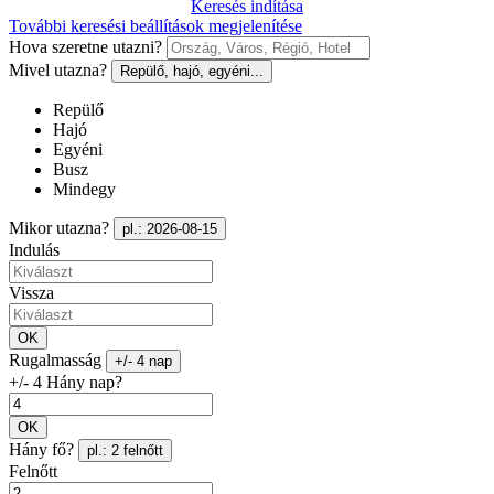
Keresés indítása
További keresési beállítások megjelenítése
Hova szeretne utazni?
Mivel utazna?
Repülő, hajó, egyéni...
Repülő
Hajó
Egyéni
Busz
Mindegy
Mikor utazna?
pl.: 2026-08-15
Indulás
Vissza
OK
Rugalmasság
+/- 4 nap
+/- 4 Hány nap?
OK
Hány fő?
pl.: 2 felnőtt
Felnőtt