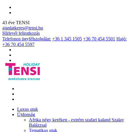
43 éve TENSI
ajanlatkeres@tensi.hu
Hírlevél feliratkozás
Telefonos ügyfélszolgálat:
+36 1 345 1505
+36 70 454 5501
Hajó:
+36 70 454 5597
Luxus utak
Újdonság
Afrika négy keréken - extrém szafari kaland Szalay
Balázzsal
Tematikus utak