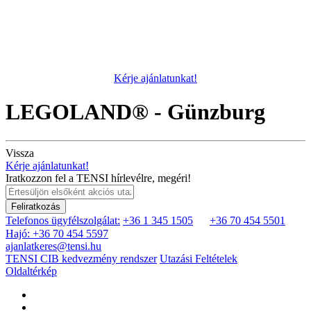
Kérje ajánlatunkat!
LEGOLAND® - Günzburg
Vissza
Kérje ajánlatunkat!
Iratkozzon fel a TENSI hírlevélre, megéri!
Feliratkozás
Telefonos ügyfélszolgálat:
+36 1 345 1505
+36 70 454 5501
Hajó: +36 70 454 5597
ajanlatkeres@tensi.hu
TENSI CIB kedvezmény rendszer
Utazási Feltételek
Oldaltérkép