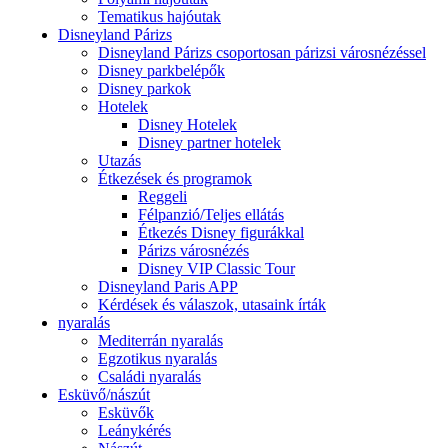
Tematikus hajóutak
Disneyland Párizs
Disneyland Párizs csoportosan párizsi városnézéssel
Disney parkbelépők
Disney parkok
Hotelek
Disney Hotelek
Disney partner hotelek
Utazás
Étkezések és programok
Reggeli
Félpanzió/Teljes ellátás
Étkezés Disney figurákkal
Párizs városnézés
Disney VIP Classic Tour
Disneyland Paris APP
Kérdések és válaszok, utasaink írták
nyaralás
Mediterrán nyaralás
Egzotikus nyaralás
Családi nyaralás
Esküvő/nászút
Esküvők
Leánykérés