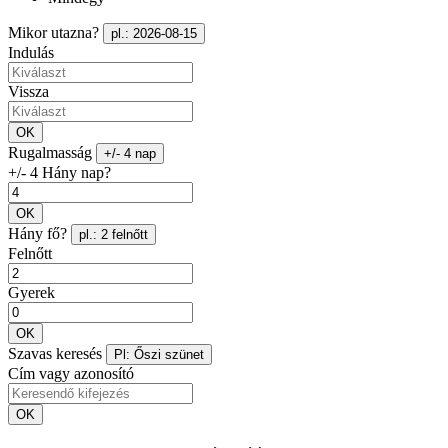
Mikor utazna?
pl.: 2026-08-15
Indulás
Vissza
OK
Rugalmasság
+/- 4 nap
+/- 4 Hány nap?
OK
Hány fő?
pl.: 2 felnőtt
Felnőtt
Gyerek
OK
Szavas keresés
Pl: Őszi szünet
Cím vagy azonosító
OK