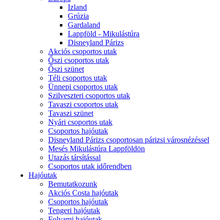
Izland
Grúzia
Gardaland
Lappföld - Mikulástúra
Disneyland Párizs
Akciós csoportos utak
Őszi csoportos utak
Őszi szünet
Téli csoportos utak
Ünnepi csoportos utak
Szilveszteri csoportos utak
Tavaszi csoportos utak
Tavaszi szünet
Nyári csoportos utak
Csoportos hajóutak
Disneyland Párizs csoportosan párizsi városnézéssel
Mesés Mikulástúra Lappföldön
Utazás társítással
Csoportos utak időrendben
Hajóutak
Bemutatkozunk
Akciós Costa hajóutak
Csoportos hajóutak
Tengeri hajóutak
Folyami hajóutak