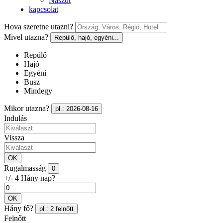
Nászút
kapcsolat
Hova szeretne utazni?
Mivel utazna?
Repülő, hajó, egyéni...
Repülő
Hajó
Egyéni
Busz
Mindegy
Mikor utazna?
pl.: 2026-08-16
Indulás
Vissza
OK
Rugalmasság
0
+/- 4 Hány nap?
OK
Hány fő?
pl.: 2 felnőtt
Felnőtt