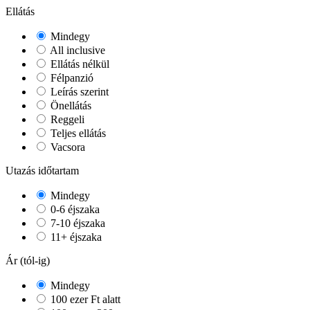
Ellátás
Mindegy
All inclusive
Ellátás nélkül
Félpanzió
Leírás szerint
Önellátás
Reggeli
Teljes ellátás
Vacsora
Utazás időtartam
Mindegy
0-6 éjszaka
7-10 éjszaka
11+ éjszaka
Ár (tól-ig)
Mindegy
100 ezer Ft alatt