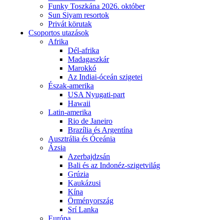
Funky Toszkána 2026. október
Sun Siyam resortok
Privát körutak
Csoportos utazások
Afrika
Dél-afrika
Madagaszkár
Marokkó
Az Indiai-óceán szigetei
Észak-amerika
USA Nyugati-part
Hawaii
Latin-amerika
Rio de Janeiro
Brazília és Argentína
Ausztrália és Óceánia
Ázsia
Azerbajdzsán
Bali és az Indonéz-szigetvilág
Grúzia
Kaukázusi
Kína
Örményország
Srí Lanka
Európa