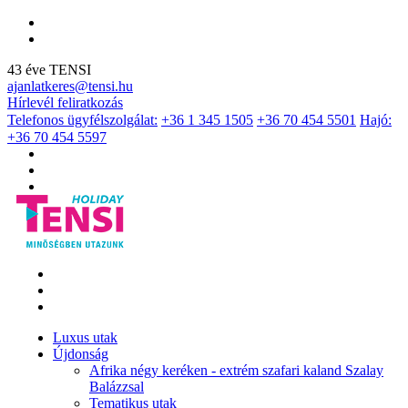
43 éve TENSI
ajanlatkeres@tensi.hu
Hírlevél feliratkozás
Telefonos ügyfélszolgálat:
+36 1 345 1505
+36 70 454 5501
Hajó:
+36 70 454 5597
Luxus utak
Újdonság
Afrika négy keréken - extrém szafari kaland Szalay
Balázzsal
Tematikus utak