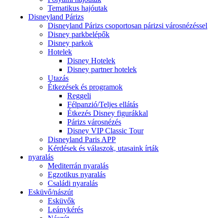
Tematikus hajóutak
Disneyland Párizs
Disneyland Párizs csoportosan párizsi városnézéssel
Disney parkbelépők
Disney parkok
Hotelek
Disney Hotelek
Disney partner hotelek
Utazás
Étkezések és programok
Reggeli
Félpanzió/Teljes ellátás
Étkezés Disney figurákkal
Párizs városnézés
Disney VIP Classic Tour
Disneyland Paris APP
Kérdések és válaszok, utasaink írták
nyaralás
Mediterrán nyaralás
Egzotikus nyaralás
Családi nyaralás
Esküvő/nászút
Esküvők
Leánykérés