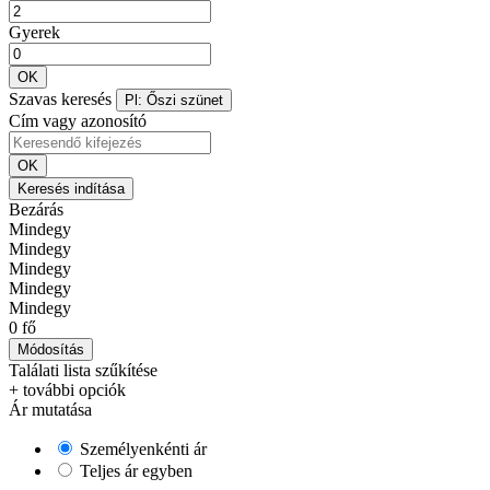
Gyerek
OK
Szavas keresés
Pl: Őszi szünet
Cím vagy azonosító
OK
Keresés indítása
Bezárás
Mindegy
Mindegy
Mindegy
Mindegy
Mindegy
0 fő
Módosítás
Találati lista szűkítése
+ további opciók
Ár mutatása
Személyenkénti ár
Teljes ár egyben