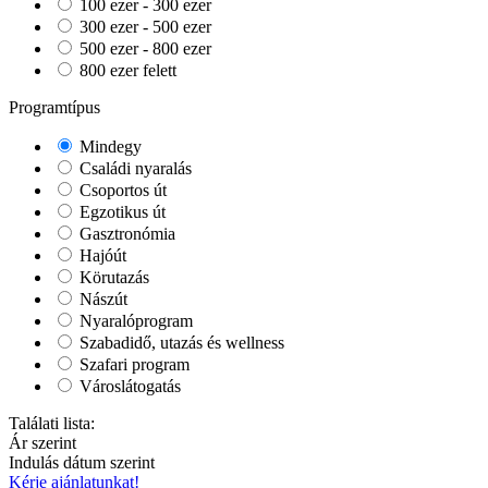
100 ezer - 300 ezer
300 ezer - 500 ezer
500 ezer - 800 ezer
800 ezer felett
Programtípus
Mindegy
Családi nyaralás
Csoportos út
Egzotikus út
Gasztronómia
Hajóút
Körutazás
Nászút
Nyaralóprogram
Szabadidő, utazás és wellness
Szafari program
Városlátogatás
Találati lista:
Ár szerint
Indulás dátum szerint
Kérje ajánlatunkat!