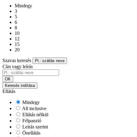
Mindegy
3
5
6
8
10
12
15
20
Szavas keresés
Pl.: szállás neve
Cím vagy leírás
OK
Keresés indítása
Ellátás
Mindegy
All inclusive
Ellátás nélkül
Félpanzió
Leírás szerint
Önellátás