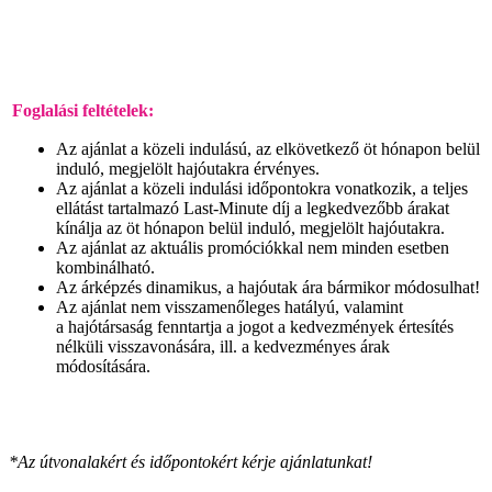
Foglalási feltételek:
Az ajánlat a közeli indulású, az elkövetkező öt hónapon belül
induló, megjelölt hajóutakra érvényes.
Az ajánlat a közeli indulási időpontokra vonatkozik, a teljes
ellátást tartalmazó Last-Minute díj a legkedvezőbb árakat
kínálja az öt hónapon belül induló, megjelölt hajóutakra.
Az ajánlat az aktuális promóciókkal nem minden esetben
kombinálható.
Az árképzés dinamikus, a hajóutak ára bármikor módosulhat!
Az ajánlat nem visszamenőleges hatályú, valamint
a hajótársaság fenntartja a jogot a kedvezmények értesítés
nélküli visszavonására, ill. a kedvezményes árak
módosítására.
*Az útvonalakért és időpontokért kérje ajánlatunkat!