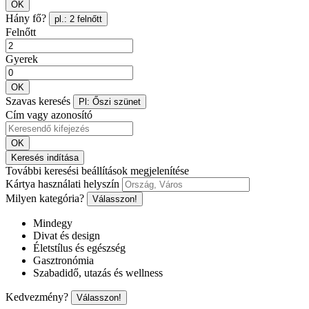
OK
Hány fő?
pl.: 2 felnőtt
Felnőtt
Gyerek
OK
Szavas keresés
Pl: Őszi szünet
Cím vagy azonosító
OK
Keresés indítása
További keresési beállítások megjelenítése
Kártya használati helyszín
Milyen kategória?
Válasszon!
Mindegy
Divat és design
Életstílus és egészség
Gasztronómia
Szabadidő, utazás és wellness
Kedvezmény?
Válasszon!