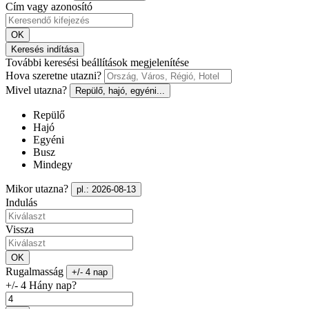
Cím vagy azonosító
OK
Keresés indítása
További keresési beállítások megjelenítése
Hova szeretne utazni?
Mivel utazna?
Repülő, hajó, egyéni...
Repülő
Hajó
Egyéni
Busz
Mindegy
Mikor utazna?
pl.: 2026-08-13
Indulás
Vissza
OK
Rugalmasság
+/- 4 nap
+/- 4 Hány nap?