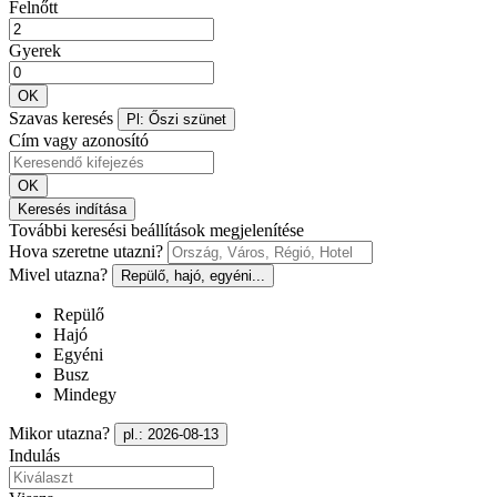
Felnőtt
Gyerek
OK
Szavas keresés
Pl: Őszi szünet
Cím vagy azonosító
OK
Keresés indítása
További keresési beállítások megjelenítése
Hova szeretne utazni?
Mivel utazna?
Repülő, hajó, egyéni...
Repülő
Hajó
Egyéni
Busz
Mindegy
Mikor utazna?
pl.: 2026-08-13
Indulás