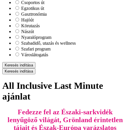
Csoportos út
Egzotikus út
Gasztronómia
Hajóút
Körutazás
Nászút
Nyaralóprogram
Szabadidő, utazás és wellness
Szafari program
Városlátogatás
Keresés indítása
Keresés indítása
All Inclusive Last Minute
ajánlat
Fedezze fel az Északi-sarkvidék
lenyűgöző világát, Grönland érintetlen
tájait és Észak-Európa varázslatos