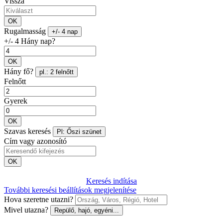
Vissza
OK
Rugalmasság
+/- 4 nap
+/- 4 Hány nap?
OK
Hány fő?
pl.: 2 felnőtt
Felnőtt
Gyerek
OK
Szavas keresés
Pl: Őszi szünet
Cím vagy azonosító
OK
Keresés indítása
További keresési beállítások megjelenítése
Hova szeretne utazni?
Mivel utazna?
Repülő, hajó, egyéni...