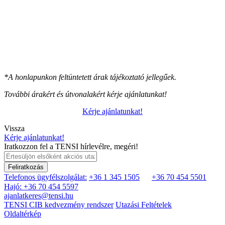
*A honlapunkon feltüntetett árak tájékoztató jellegűek.
További árakért és útvonalakért kérje ajánlatunkat!
Kérje ajánlatunkat!
Vissza
Kérje ajánlatunkat!
Iratkozzon fel a TENSI hírlevélre, megéri!
Feliratkozás
Telefonos ügyfélszolgálat:
+36 1 345 1505
+36 70 454 5501
Hajó: +36 70 454 5597
ajanlatkeres@tensi.hu
TENSI CIB kedvezmény rendszer
Utazási Feltételek
Oldaltérkép