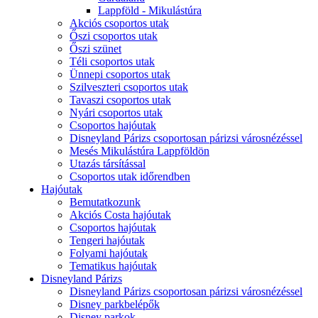
Lappföld - Mikulástúra
Akciós csoportos utak
Őszi csoportos utak
Őszi szünet
Téli csoportos utak
Ünnepi csoportos utak
Szilveszteri csoportos utak
Tavaszi csoportos utak
Nyári csoportos utak
Csoportos hajóutak
Disneyland Párizs csoportosan párizsi városnézéssel
Mesés Mikulástúra Lappföldön
Utazás társítással
Csoportos utak időrendben
Hajóutak
Bemutatkozunk
Akciós Costa hajóutak
Csoportos hajóutak
Tengeri hajóutak
Folyami hajóutak
Tematikus hajóutak
Disneyland Párizs
Disneyland Párizs csoportosan párizsi városnézéssel
Disney parkbelépők
Disney parkok