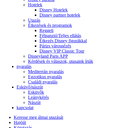
Hotelek
Disney Hotelek
Disney partner hotelek
Utazás
Étkezések és programok
Reggeli
Félpanzió/Teljes ellátás
Étkezés Disney figurákkal
Párizs városnézés
Disney VIP Classic Tour
Disneyland Paris APP
Kérdések és válaszok, utasaink írták
nyaralás
Mediterrán nyaralás
Egzotikus nyaralás
Családi nyaralás
Esküvő/nászút
Esküvők
Leánykérés
Nászút
kapcsolat
Keresse meg álmai utazását
Hajóút
Körutazás