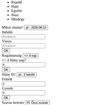
Repülő
Hajó
Egyéni
Busz
Mindegy
Mikor utazna?
pl.: 2026-08-13
Indulás
Vissza
OK
Rugalmasság
+/- 4 nap
+/- 4 Hány nap?
OK
Hány fő?
pl.: 2 felnőtt
Felnőtt
Gyerek
OK
Szavas keresés
Pl: Őszi szünet