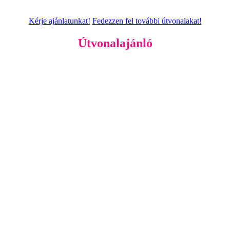
Kérje ajánlatunkat!
Fedezzen fel további útvonalakat!
Útvonalajánló