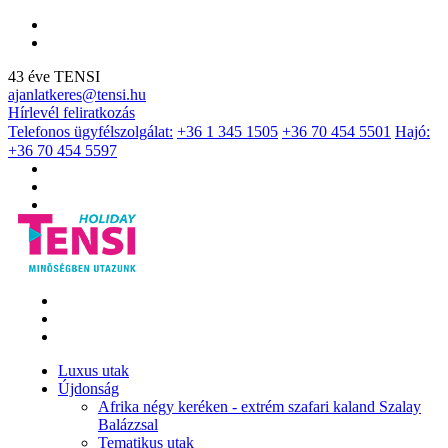
43 éve TENSI
ajanlatkeres@tensi.hu
Hírlevél feliratkozás
Telefonos ügyfélszolgálat:
+36 1 345 1505
+36 70 454 5501
Hajó:
+36 70 454 5597
Luxus utak
Újdonság
Afrika négy keréken - extrém szafari kaland Szalay
Balázzsal
Tematikus utak