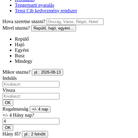
Tengerparti nyaralás
Tensi Cib kedvezmény rendszer
Hova szeretne utazni?
Mivel utazna?
Repülő, hajó, egyéni...
Repülő
Hajó
Egyéni
Busz
Mindegy
Mikor utazna?
pl.: 2026-08-13
Indulás
Vissza
OK
Rugalmasság
+/- 4 nap
+/- 4 Hány nap?
OK
Hány fő?
pl.: 2 felnőtt