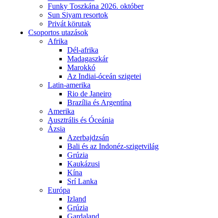
Funky Toszkána 2026. október
Sun Siyam resortok
Privát körutak
Csoportos utazások
Afrika
Dél-afrika
Madagaszkár
Marokkó
Az Indiai-óceán szigetei
Latin-amerika
Rio de Janeiro
Brazília és Argentína
Amerika
Ausztrális és Óceánia
Ázsia
Azerbajdzsán
Bali és az Indonéz-szigetvilág
Grúzia
Kaukázusi
Kína
Srí Lanka
Európa
Izland
Grúzia
Gardaland