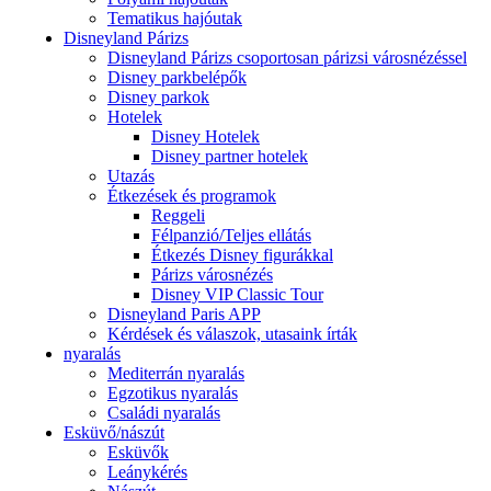
Tematikus hajóutak
Disneyland Párizs
Disneyland Párizs csoportosan párizsi városnézéssel
Disney parkbelépők
Disney parkok
Hotelek
Disney Hotelek
Disney partner hotelek
Utazás
Étkezések és programok
Reggeli
Félpanzió/Teljes ellátás
Étkezés Disney figurákkal
Párizs városnézés
Disney VIP Classic Tour
Disneyland Paris APP
Kérdések és válaszok, utasaink írták
nyaralás
Mediterrán nyaralás
Egzotikus nyaralás
Családi nyaralás
Esküvő/nászút
Esküvők
Leánykérés