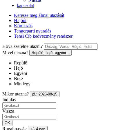
Nászút
kapcsolat
Keresse meg álmai utazását
Hajóút
Körutazás
Tengerparti nyaralás
Tensi Cib kedvezmény rendszer
Hova szeretne utazni?
Mivel utazna?
Repülő, hajó, egyéni...
Repülő
Hajó
Egyéni
Busz
Mindegy
Mikor utazna?
pl.: 2026-08-15
Indulás
Vissza
OK
Rugalmasság
+/- 4 nap