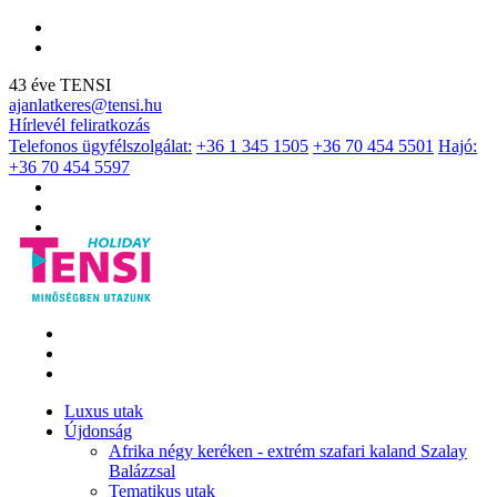
43 éve TENSI
ajanlatkeres@tensi.hu
Hírlevél feliratkozás
Telefonos ügyfélszolgálat:
+36 1 345 1505
+36 70 454 5501
Hajó:
+36 70 454 5597
Luxus utak
Újdonság
Afrika négy keréken - extrém szafari kaland Szalay
Balázzsal
Tematikus utak