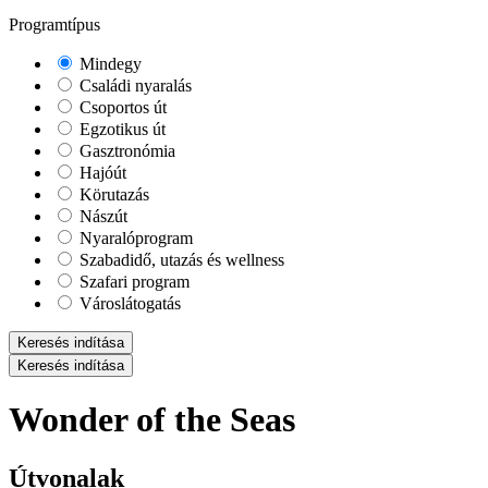
Programtípus
Mindegy
Családi nyaralás
Csoportos út
Egzotikus út
Gasztronómia
Hajóút
Körutazás
Nászút
Nyaralóprogram
Szabadidő, utazás és wellness
Szafari program
Városlátogatás
Keresés indítása
Keresés indítása
Wonder of the Seas
Útvonalak