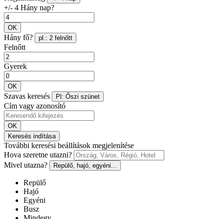
+/- 4 Hány nap?
OK
Hány fő?
pl.: 2 felnőtt
Felnőtt
Gyerek
OK
Szavas keresés
Pl: Őszi szünet
Cím vagy azonosító
OK
Keresés indítása
További keresési beállítások megjelenítése
Hova szeretne utazni?
Mivel utazna?
Repülő, hajó, egyéni...
Repülő
Hajó
Egyéni
Busz
Mindegy