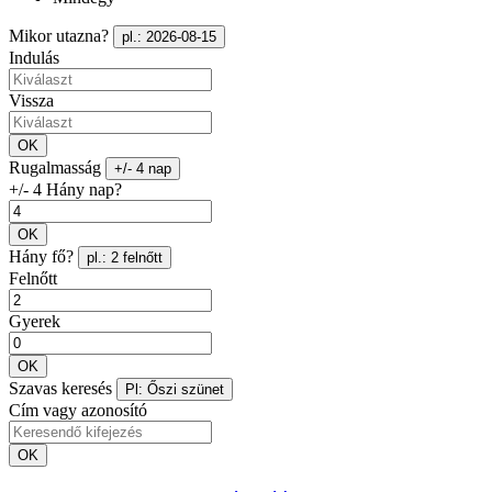
Mikor utazna?
pl.: 2026-08-15
Indulás
Vissza
OK
Rugalmasság
+/- 4 nap
+/- 4 Hány nap?
OK
Hány fő?
pl.: 2 felnőtt
Felnőtt
Gyerek
OK
Szavas keresés
Pl: Őszi szünet
Cím vagy azonosító
OK