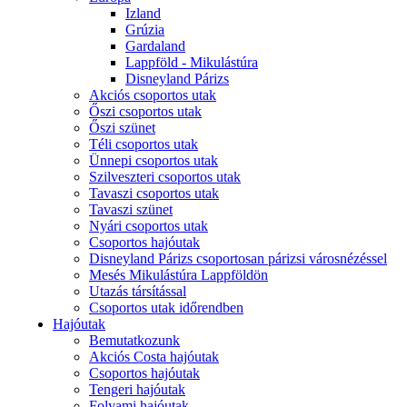
Izland
Grúzia
Gardaland
Lappföld - Mikulástúra
Disneyland Párizs
Akciós csoportos utak
Őszi csoportos utak
Őszi szünet
Téli csoportos utak
Ünnepi csoportos utak
Szilveszteri csoportos utak
Tavaszi csoportos utak
Tavaszi szünet
Nyári csoportos utak
Csoportos hajóutak
Disneyland Párizs csoportosan párizsi városnézéssel
Mesés Mikulástúra Lappföldön
Utazás társítással
Csoportos utak időrendben
Hajóutak
Bemutatkozunk
Akciós Costa hajóutak
Csoportos hajóutak
Tengeri hajóutak
Folyami hajóutak