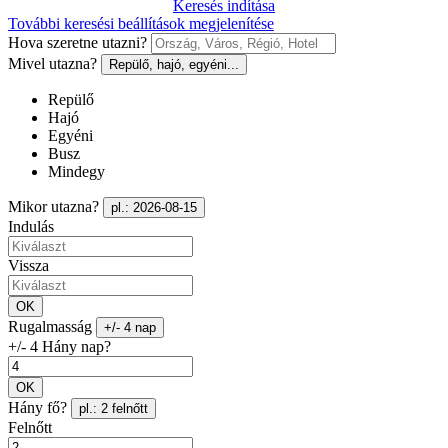
Keresés indítása
További keresési beállítások megjelenítése
Hova szeretne utazni?
Mivel utazna?
Repülő, hajó, egyéni...
Repülő
Hajó
Egyéni
Busz
Mindegy
Mikor utazna?
pl.: 2026-08-15
Indulás
Vissza
OK
Rugalmasság
+/- 4 nap
+/- 4 Hány nap?
OK
Hány fő?
pl.: 2 felnőtt
Felnőtt