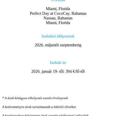
Miami, Florida
Perfect Day at CocoCay, Bahamas
Nassau, Bahamas
Miami, Florida
Indulási időpontok
2026. májustól szeptemberig
Induló ár
2026. január 19- től: 394 €/fő-től
* A árak kétágyas elhelyezés esetén érvényesek.
A kedvezményes árak tartalmazzák a kikötői illetéket.
A honlapunkon feltüntetett árak csupán tájékoztató jellegűek.