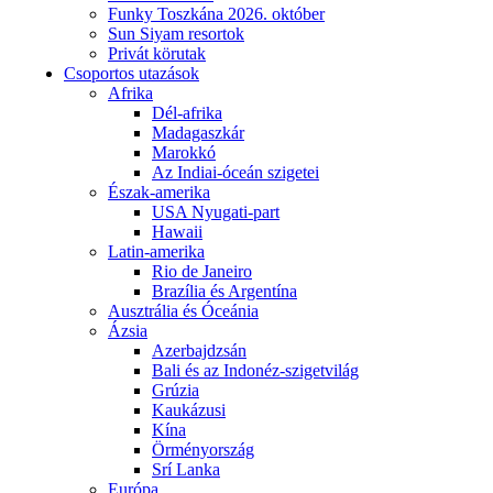
Funky Toszkána 2026. október
Sun Siyam resortok
Privát körutak
Csoportos utazások
Afrika
Dél-afrika
Madagaszkár
Marokkó
Az Indiai-óceán szigetei
Észak-amerika
USA Nyugati-part
Hawaii
Latin-amerika
Rio de Janeiro
Brazília és Argentína
Ausztrália és Óceánia
Ázsia
Azerbajdzsán
Bali és az Indonéz-szigetvilág
Grúzia
Kaukázusi
Kína
Örményország
Srí Lanka
Európa