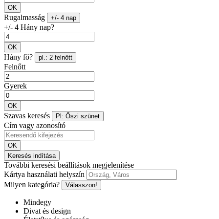
OK
Rugalmasság
+/- 4 nap
+/- 4 Hány nap?
OK
Hány fő?
pl.: 2 felnőtt
Felnőtt
Gyerek
OK
Szavas keresés
Pl: Őszi szünet
Cím vagy azonosító
OK
Keresés indítása
További keresési beállítások megjelenítése
Kártya használati helyszín
Milyen kategória?
Válasszon!
Mindegy
Divat és design