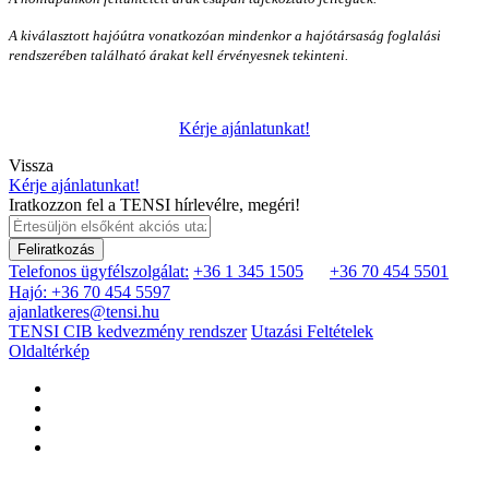
A kiválasztott hajóútra vonatkozóan mindenkor a hajótársaság foglalási
rendszerében található árakat kell érvényesnek tekinteni.
Kérje ajánlatunkat!
Vissza
Kérje ajánlatunkat!
Iratkozzon fel a TENSI hírlevélre, megéri!
Feliratkozás
Telefonos ügyfélszolgálat:
+36 1 345 1505
+36 70 454 5501
Hajó: +36 70 454 5597
ajanlatkeres@tensi.hu
TENSI CIB kedvezmény rendszer
Utazási Feltételek
Oldaltérkép