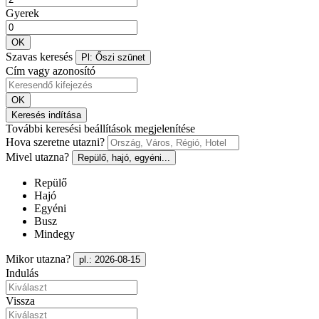
Gyerek
OK
Szavas keresés
Pl: Őszi szünet
Cím vagy azonosító
OK
Keresés indítása
További keresési beállítások megjelenítése
Hova szeretne utazni?
Mivel utazna?
Repülő, hajó, egyéni...
Repülő
Hajó
Egyéni
Busz
Mindegy
Mikor utazna?
pl.: 2026-08-15
Indulás
Vissza