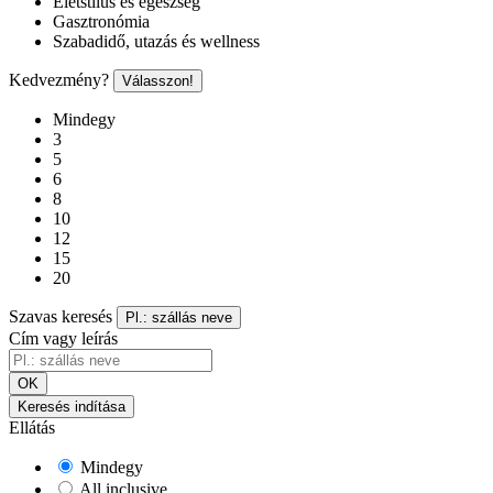
Életstílus és egészség
Gasztronómia
Szabadidő, utazás és wellness
Kedvezmény?
Válasszon!
Mindegy
3
5
6
8
10
12
15
20
Szavas keresés
Pl.: szállás neve
Cím vagy leírás
OK
Keresés indítása
Ellátás
Mindegy
All inclusive