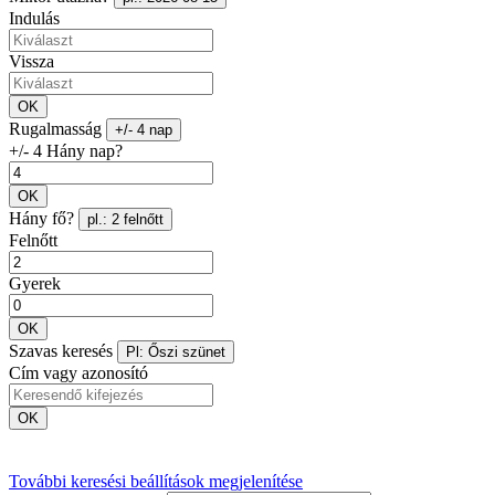
Indulás
Vissza
OK
Rugalmasság
+/- 4 nap
+/- 4 Hány nap?
OK
Hány fő?
pl.: 2 felnőtt
Felnőtt
Gyerek
OK
Szavas keresés
Pl: Őszi szünet
Cím vagy azonosító
OK
További keresési beállítások megjelenítése