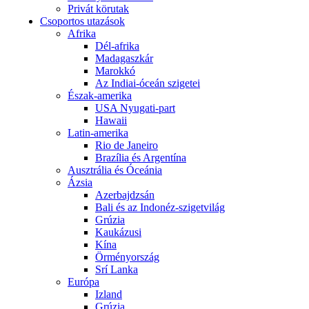
Privát körutak
Csoportos utazások
Afrika
Dél-afrika
Madagaszkár
Marokkó
Az Indiai-óceán szigetei
Észak-amerika
USA Nyugati-part
Hawaii
Latin-amerika
Rio de Janeiro
Brazília és Argentína
Ausztrália és Óceánia
Ázsia
Azerbajdzsán
Bali és az Indonéz-szigetvilág
Grúzia
Kaukázusi
Kína
Örményország
Srí Lanka
Európa
Izland
Grúzia