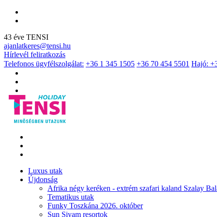
43 éve TENSI
ajanlatkeres@tensi.hu
Hírlevél feliratkozás
Telefonos ügyfélszolgálat:
+36 1 345 1505
+36 70 454 5501
Hajó: +
Luxus utak
Újdonság
Afrika négy keréken - extrém szafari kaland Szalay Bal
Tematikus utak
Funky Toszkána 2026. október
Sun Siyam resortok