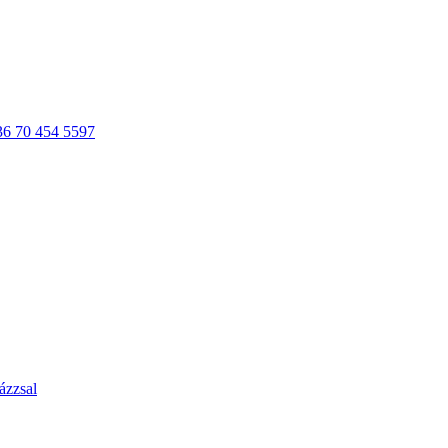
36 70 454 5597
ázzsal