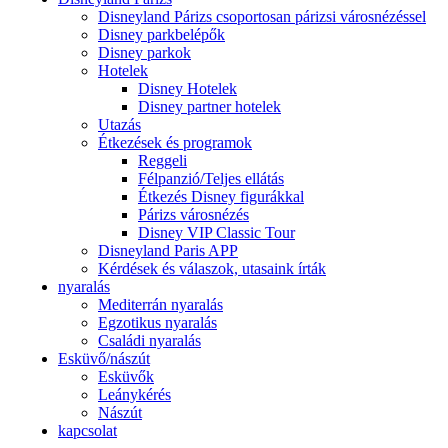
Disneyland Párizs csoportosan párizsi városnézéssel
Disney parkbelépők
Disney parkok
Hotelek
Disney Hotelek
Disney partner hotelek
Utazás
Étkezések és programok
Reggeli
Félpanzió/Teljes ellátás
Étkezés Disney figurákkal
Párizs városnézés
Disney VIP Classic Tour
Disneyland Paris APP
Kérdések és válaszok, utasaink írták
nyaralás
Mediterrán nyaralás
Egzotikus nyaralás
Családi nyaralás
Esküvő/nászút
Esküvők
Leánykérés
Nászút
kapcsolat