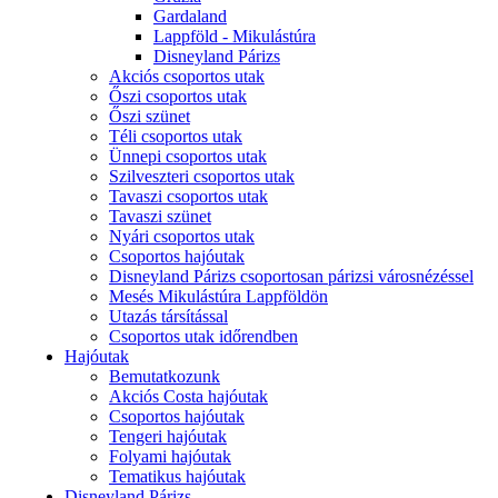
Gardaland
Lappföld - Mikulástúra
Disneyland Párizs
Akciós csoportos utak
Őszi csoportos utak
Őszi szünet
Téli csoportos utak
Ünnepi csoportos utak
Szilveszteri csoportos utak
Tavaszi csoportos utak
Tavaszi szünet
Nyári csoportos utak
Csoportos hajóutak
Disneyland Párizs csoportosan párizsi városnézéssel
Mesés Mikulástúra Lappföldön
Utazás társítással
Csoportos utak időrendben
Hajóutak
Bemutatkozunk
Akciós Costa hajóutak
Csoportos hajóutak
Tengeri hajóutak
Folyami hajóutak
Tematikus hajóutak
Disneyland Párizs