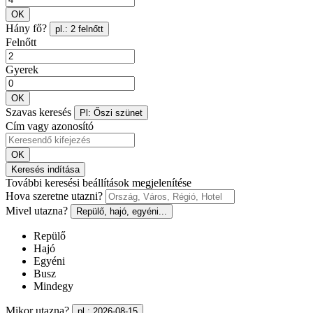
OK
Hány fő?
pl.: 2 felnőtt
Felnőtt
Gyerek
OK
Szavas keresés
Pl: Őszi szünet
Cím vagy azonosító
OK
Keresés indítása
További keresési beállítások megjelenítése
Hova szeretne utazni?
Mivel utazna?
Repülő, hajó, egyéni...
Repülő
Hajó
Egyéni
Busz
Mindegy
Mikor utazna?
pl.: 2026-08-15