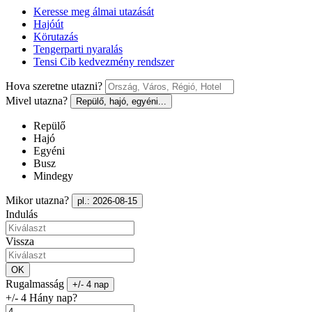
Keresse meg álmai utazását
Hajóút
Körutazás
Tengerparti nyaralás
Tensi Cib kedvezmény rendszer
Hova szeretne utazni?
Mivel utazna?
Repülő, hajó, egyéni...
Repülő
Hajó
Egyéni
Busz
Mindegy
Mikor utazna?
pl.: 2026-08-15
Indulás
Vissza
OK
Rugalmasság
+/- 4 nap
+/- 4 Hány nap?