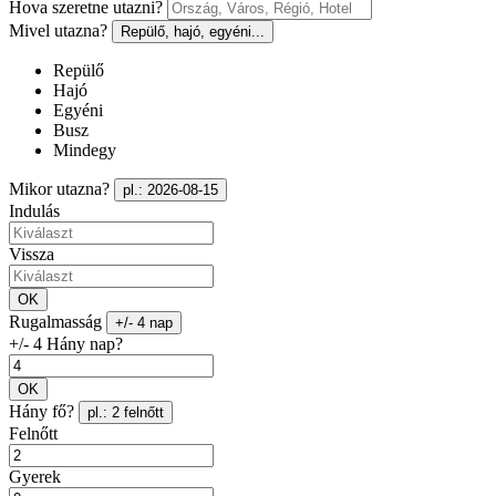
Hova szeretne utazni?
Mivel utazna?
Repülő, hajó, egyéni...
Repülő
Hajó
Egyéni
Busz
Mindegy
Mikor utazna?
pl.: 2026-08-15
Indulás
Vissza
OK
Rugalmasság
+/- 4 nap
+/- 4 Hány nap?
OK
Hány fő?
pl.: 2 felnőtt
Felnőtt
Gyerek