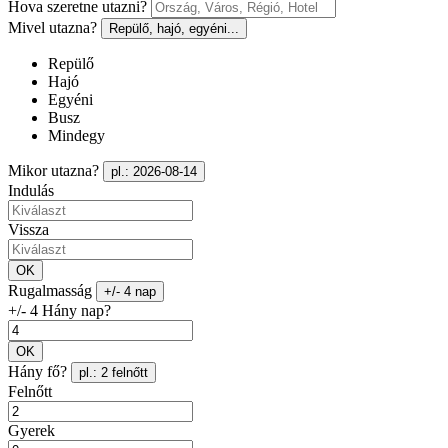
Hova szeretne utazni?
Mivel utazna?
Repülő, hajó, egyéni...
Repülő
Hajó
Egyéni
Busz
Mindegy
Mikor utazna?
pl.: 2026-08-14
Indulás
Vissza
OK
Rugalmasság
+/- 4 nap
+/- 4 Hány nap?
OK
Hány fő?
pl.: 2 felnőtt
Felnőtt
Gyerek