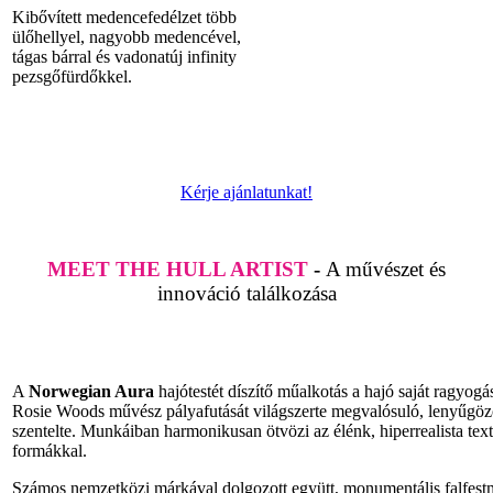
Kibővített medencefedélzet több
ülőhellyel, nagyobb medencével,
tágas bárral és vadonatúj infinity
pezsgőfürdőkkel.
Kérje ajánlatunkat!
MEET THE HULL ARTIST
-
A művészet és
innováció találkozása
A
Norwegian Aura
hajótestét díszítő műalkotás a hajó saját ragyogá
Rosie Woods művész pályafutását világszerte megvalósuló, lenyűgö
szentelte. Munkáiban harmonikusan ötvözi az élénk, hiperrealista tex
formákkal.
Számos nemzetközi márkával dolgozott együtt, monumentális falfestm