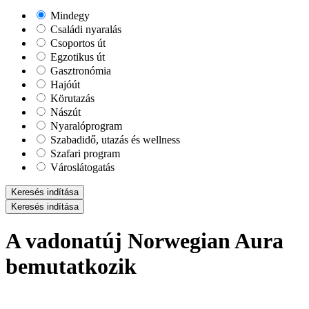
Mindegy
Családi nyaralás
Csoportos út
Egzotikus út
Gasztronómia
Hajóút
Körutazás
Nászút
Nyaralóprogram
Szabadidő, utazás és wellness
Szafari program
Városlátogatás
Keresés indítása
Keresés indítása
A vadonatúj Norwegian Aura
bemutatkozik