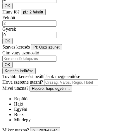
OK
Hány fő?
pl.: 2 felnőtt
Felnőtt
Gyerek
OK
Szavas keresés
Pl: Őszi szünet
Cím vagy azonosító
OK
Keresés indítása
További keresési beállítások megjelenítése
Hova szeretne utazni?
Mivel utazna?
Repülő, hajó, egyéni...
Repülő
Hajó
Egyéni
Busz
Mindegy
Mikor utazna?
pl.: 2026-08-14