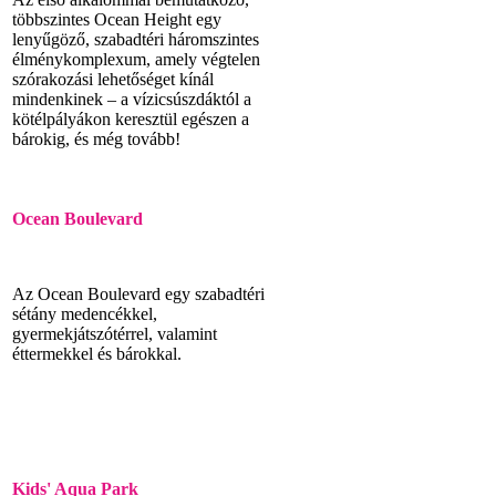
többszintes Ocean Height egy
lenyűgöző, szabadtéri háromszintes
élménykomplexum, amely végtelen
szórakozási lehetőséget kínál
mindenkinek – a vízicsúszdáktól a
kötélpályákon keresztül egészen a
bárokig, és még tovább!
Ocean Boulevard
Az Ocean Boulevard egy szabadtéri
sétány medencékkel,
gyermekjátszótérrel, valamint
éttermekkel és bárokkal.
Kids' Aqua Park