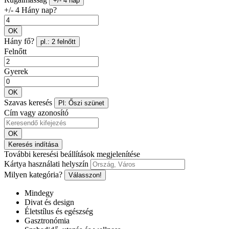
+/- 4 nap
+/- 4 Hány nap?
OK
Hány fő?
pl.: 2 felnőtt
Felnőtt
Gyerek
OK
Szavas keresés
Pl: Őszi szünet
Cím vagy azonosító
OK
Keresés indítása
További keresési beállítások megjelenítése
Kártya használati helyszín
Milyen kategória?
Válasszon!
Mindegy
Divat és design
Életstílus és egészség
Gasztronómia