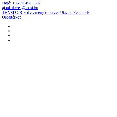
Hajó: +36 70 454 5597
ajanlatkeres@tensi.hu
TENSI CIB kedvezmény rendszer
Utazási Feltételek
Oldaltérkép