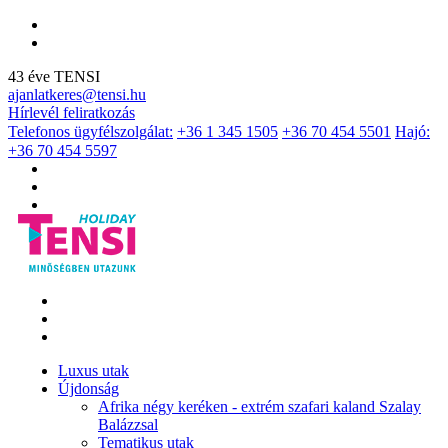
43 éve TENSI
ajanlatkeres@tensi.hu
Hírlevél feliratkozás
Telefonos ügyfélszolgálat:
+36 1 345 1505
+36 70 454 5501
Hajó:
+36 70 454 5597
Luxus utak
Újdonság
Afrika négy keréken - extrém szafari kaland Szalay
Balázzsal
Tematikus utak