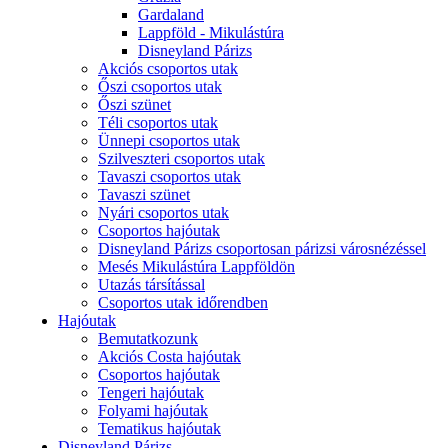
Gardaland
Lappföld - Mikulástúra
Disneyland Párizs
Akciós csoportos utak
Őszi csoportos utak
Őszi szünet
Téli csoportos utak
Ünnepi csoportos utak
Szilveszteri csoportos utak
Tavaszi csoportos utak
Tavaszi szünet
Nyári csoportos utak
Csoportos hajóutak
Disneyland Párizs csoportosan párizsi városnézéssel
Mesés Mikulástúra Lappföldön
Utazás társítással
Csoportos utak időrendben
Hajóutak
Bemutatkozunk
Akciós Costa hajóutak
Csoportos hajóutak
Tengeri hajóutak
Folyami hajóutak
Tematikus hajóutak
Disneyland Párizs