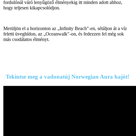
fordulónál váró lenyűgöző élményekig itt minden adott ahhoz,
hogy teljesen kikapcsolódjon.
Merüljön el a horizonton az „Infinity Beach"-en, sétáljon át a víz
feletti üveghídon, az „Oceanwalk"-on, és fedezzen fel még sok
más csodálatos élményt.
Tekintse meg a vadonatúj Norwegian Aura hajót!