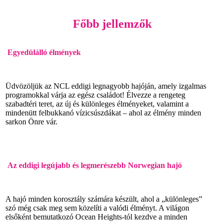
Főbb jellemzők
Egyedülálló élmények
Üdvözöljük az NCL eddigi legnagyobb hajóján, amely izgalmas
programokkal várja az egész családot! Élvezze a rengeteg
szabadtéri teret, az új és különleges élményeket, valamint a
mindenütt felbukkanó vízicsúszdákat – ahol az élmény minden
sarkon Önre vár.
Az eddigi legújabb és legmerészebb Norwegian hajó
A hajó minden korosztály számára készült, ahol a „különleges”
szó még csak meg sem közelíti a valódi élményt. A világon
elsőként bemutatkozó Ocean Heights-tól kezdve a minden