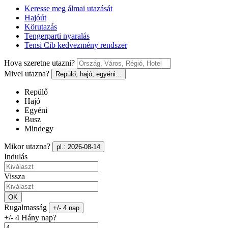
Keresse meg álmai utazását
Hajóút
Körutazás
Tengerparti nyaralás
Tensi Cib kedvezmény rendszer
Hova szeretne utazni?
Mivel utazna?
Repülő, hajó, egyéni...
Repülő
Hajó
Egyéni
Busz
Mindegy
Mikor utazna?
pl.: 2026-08-14
Indulás
Vissza
OK
Rugalmasság
+/- 4 nap
+/- 4 Hány nap?