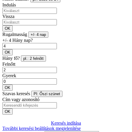
Indulás
Vissza
OK
Rugalmasság
+/- 4 nap
+/- 4 Hány nap?
OK
Hány fő?
pl.: 2 felnőtt
Felnőtt
Gyerek
OK
Szavas keresés
Pl: Őszi szünet
Cím vagy azonosító
OK
Keresés indítása
További keresési beállítások megjelenítése