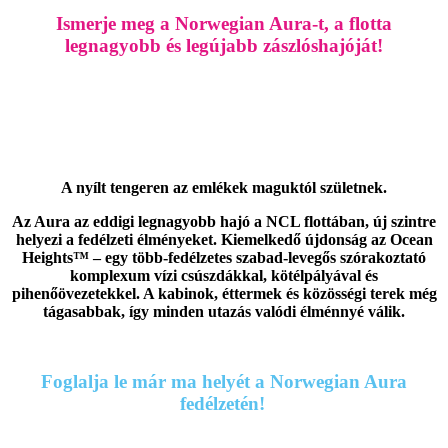
Ismerje meg a Norwegian Aura-t, a flotta
legnagyobb és legújabb zászlóshajóját!
A nyílt tengeren az emlékek maguktól születnek.
Az Aura az eddigi legnagyobb hajó a NCL flottában, új szintre
helyezi a fedélzeti élményeket. Kiemelkedő újdonság az Ocean
Heights™ – egy több-fedélzetes szabad-levegős szórakoztató
komplexum vízi csúszdákkal, kötélpályával és
pihenőövezetekkel. A kabinok, éttermek és közösségi terek még
tágasabbak, így minden utazás valódi élménnyé válik.
Foglalja le már ma helyét a Norwegian Aura
fedélzetén!