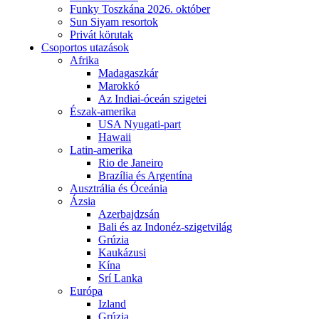
Funky Toszkána 2026. október
Sun Siyam resortok
Privát körutak
Csoportos utazások
Afrika
Madagaszkár
Marokkó
Az Indiai-óceán szigetei
Észak-amerika
USA Nyugati-part
Hawaii
Latin-amerika
Rio de Janeiro
Brazília és Argentína
Ausztrália és Óceánia
Ázsia
Azerbajdzsán
Bali és az Indonéz-szigetvilág
Grúzia
Kaukázusi
Kína
Srí Lanka
Európa
Izland
Grúzia