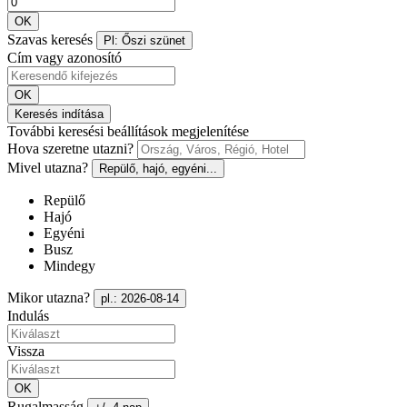
OK
Szavas keresés
Pl: Őszi szünet
Cím vagy azonosító
OK
Keresés indítása
További keresési beállítások megjelenítése
Hova szeretne utazni?
Mivel utazna?
Repülő, hajó, egyéni...
Repülő
Hajó
Egyéni
Busz
Mindegy
Mikor utazna?
pl.: 2026-08-14
Indulás
Vissza
OK
Rugalmasság