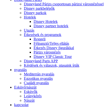
Disneyland Párizs csoportosan párizsi városnézéssel
Disney parkbelépők
Disney parkok
Hotelek
Disney Hotelek
Disney partner hotelek
Utazás
Étkezések és programok
Reggeli
Félpanzió/Teljes ellátás
Étkezés Disney figurákkal
Párizs városnézés
Disney VIP Classic Tour
Disneyland Paris APP
Kérdések és válaszok, utasaink írták
nyaralás
Mediterrán nyaralás
Egzotikus nyaralás
Családi nyaralás
Esküvő/nászút
Esküvők
Leánykérés
Nászút
kapcsolat