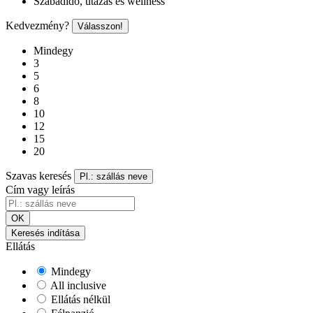
Szabadidő, utazás és wellness
Kedvezmény?
Válasszon!
Mindegy
3
5
6
8
10
12
15
20
Szavas keresés
Pl.: szállás neve
Cím vagy leírás
OK
Keresés indítása
Ellátás
Mindegy
All inclusive
Ellátás nélkül