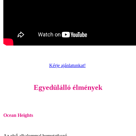
Kérje ajánlatunkat!
Egyedülálló élmények
Ocean Heights
Az első alkalommal bemutatkozó,