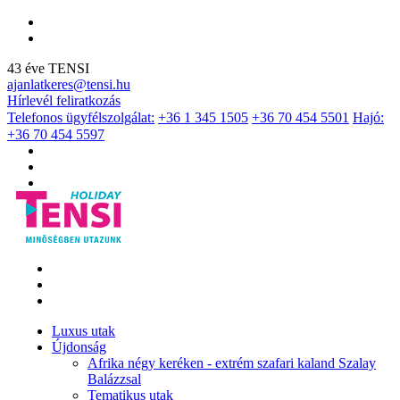
43 éve TENSI
ajanlatkeres@tensi.hu
Hírlevél feliratkozás
Telefonos ügyfélszolgálat:
+36 1 345 1505
+36 70 454 5501
Hajó:
+36 70 454 5597
Luxus utak
Újdonság
Afrika négy keréken - extrém szafari kaland Szalay
Balázzsal
Tematikus utak