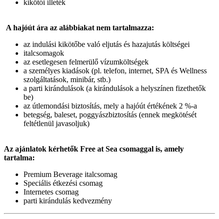
kikötői illeték
A hajóút ára az alábbiakat nem tartalmazza:
az indulási kikötőbe való eljutás és hazajutás költségei
italcsomagok
az esetlegesen felmerülő vízumköltségek
a személyes kiadások (pl. telefon, internet, SPA és Wellness
szolgáltatások, minibár, stb.)
a parti kirándulások (a kirándulások a helyszínen fizethetők
be)
az útlemondási biztosítás, mely a hajóút értékének 2 %-a
betegség, baleset, poggyászbiztosítás (ennek megkötését
feltétlenül javasoljuk)
Az ajánlatok kérhetők Free at Sea csomaggal is, amely
tartalma:
Premium Beverage italcsomag
Speciális étkezési csomag
Internetes csomag
parti kirándulás kedvezmény