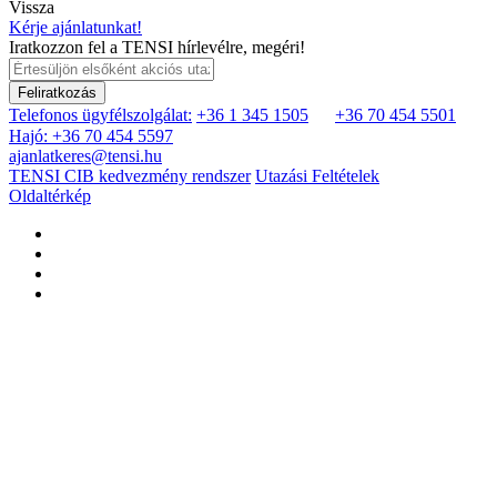
Vissza
Kérje ajánlatunkat!
Iratkozzon fel a TENSI hírlevélre, megéri!
Feliratkozás
Telefonos ügyfélszolgálat:
+36 1 345 1505
+36 70 454 5501
Hajó: +36 70 454 5597
ajanlatkeres@tensi.hu
TENSI CIB kedvezmény rendszer
Utazási Feltételek
Oldaltérkép