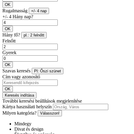
OK
Rugalmasság
+/- 4 nap
+/- 4 Hány nap?
OK
Hány fő?
pl.: 2 felnőtt
Felnőtt
Gyerek
OK
Szavas keresés
Pl: Őszi szünet
Cím vagy azonosító
OK
Keresés indítása
További keresési beállítások megjelenítése
Kártya használati helyszín
Milyen kategória?
Válasszon!
Mindegy
Divat és design