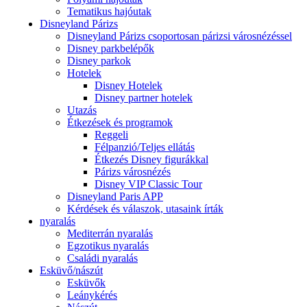
Tematikus hajóutak
Disneyland Párizs
Disneyland Párizs csoportosan párizsi városnézéssel
Disney parkbelépők
Disney parkok
Hotelek
Disney Hotelek
Disney partner hotelek
Utazás
Étkezések és programok
Reggeli
Félpanzió/Teljes ellátás
Étkezés Disney figurákkal
Párizs városnézés
Disney VIP Classic Tour
Disneyland Paris APP
Kérdések és válaszok, utasaink írták
nyaralás
Mediterrán nyaralás
Egzotikus nyaralás
Családi nyaralás
Esküvő/nászút
Esküvők
Leánykérés