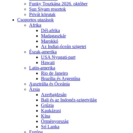
Funky Toszkána 2026. október
Sun Siyam resortok
Privát körutak
Csoportos utazások
Afrika
Dél-afrika
Madagaszkár
Marokkó
Az Indiai-óceán szigetei
Észak-amerika
USA Nyugati-part
Hawaii
Latin-amerika
Rio de Janeiro
Brazília és Argentína
Ausztrália és Óceánia
Ázsia
Azerbajdzsán
Bali és az Indonéz-szigetvilág
Grúzia
Kaukázusi
Kína
Örményország
Srí Lanka
Európa