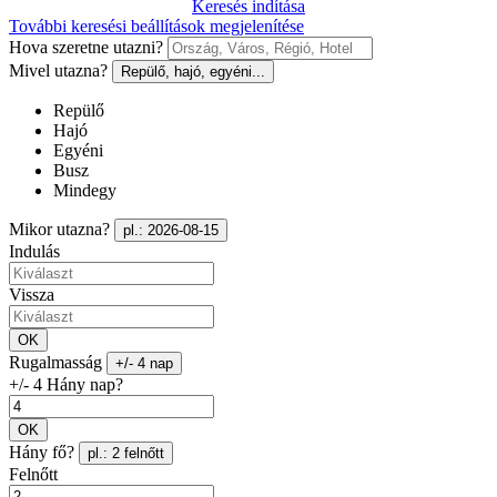
Keresés indítása
További keresési beállítások megjelenítése
Hova szeretne utazni?
Mivel utazna?
Repülő, hajó, egyéni...
Repülő
Hajó
Egyéni
Busz
Mindegy
Mikor utazna?
pl.: 2026-08-15
Indulás
Vissza
OK
Rugalmasság
+/- 4 nap
+/- 4 Hány nap?
OK
Hány fő?
pl.: 2 felnőtt
Felnőtt