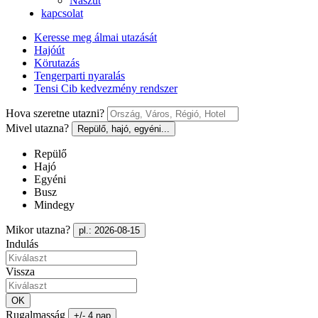
Nászút
kapcsolat
Keresse meg álmai utazását
Hajóút
Körutazás
Tengerparti nyaralás
Tensi Cib kedvezmény rendszer
Hova szeretne utazni?
Mivel utazna?
Repülő, hajó, egyéni...
Repülő
Hajó
Egyéni
Busz
Mindegy
Mikor utazna?
pl.: 2026-08-15
Indulás
Vissza
OK
Rugalmasság
+/- 4 nap