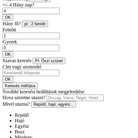
+/- 4 Hány nap?
OK
Hány fő?
pl.: 2 felnőtt
Felnőtt
Gyerek
OK
Szavas keresés
Pl: Őszi szünet
Cím vagy azonosító
OK
Keresés indítása
További keresési beállítások megjelenítése
Hova szeretne utazni?
Mivel utazna?
Repülő, hajó, egyéni...
Repülő
Hajó
Egyéni
Busz
Mindegy