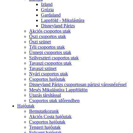
Izland
Grúzia
Gardaland
Lappföld - Mikulástúra
Disneyland Párizs
Akciós csoportos utak
Őszi csoportos utak
Őszi szünet
Téli csoportos utak
Ünnepi csoportos utak
Szilveszteri csoportos utak
Tavaszi csoportos utak
Tavaszi szünet
Nyári csoportos utak
Csoportos hajóutak
Disneyland Párizs csoportosan párizsi városnézéssel
Mesés Mikulástúra Lappföldön
Utazás társítással
Csoportos utak időrendben
Hajóutak
Bemutatkozunk
Akciós Costa hajóutak
Csoportos hajóutak
Tengeri hajóutak
Folyami hajóutak