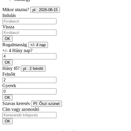
Mikor utazna?
pl.: 2026-08-15
Indulás
Vissza
OK
Rugalmasság
+/- 4 nap
+/- 4 Hány nap?
OK
Hány fő?
pl.: 2 felnőtt
Felnőtt
Gyerek
OK
Szavas keresés
Pl: Őszi szünet
Cím vagy azonosító
OK