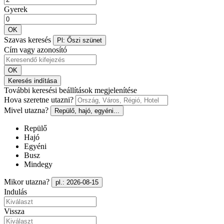
Gyerek
OK
Szavas keresés
Pl: Őszi szünet
Cím vagy azonosító
OK
Keresés indítása
További keresési beállítások megjelenítése
Hova szeretne utazni?
Mivel utazna?
Repülő, hajó, egyéni...
Repülő
Hajó
Egyéni
Busz
Mindegy
Mikor utazna?
pl.: 2026-08-15
Indulás
Vissza