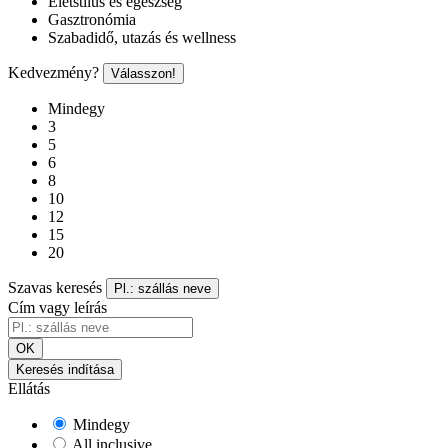
Életstílus és egészség
Gasztronómia
Szabadidő, utazás és wellness
Kedvezmény?
Válasszon!
Mindegy
3
5
6
8
10
12
15
20
Szavas keresés
Pl.: szállás neve
Cím vagy leírás
OK
Keresés indítása
Ellátás
Mindegy
All inclusive