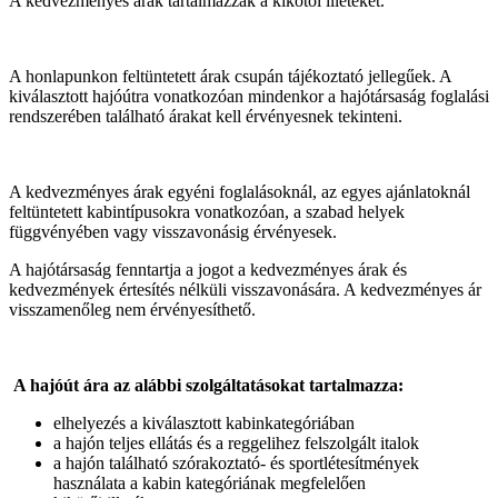
A kedvezményes árak tartalmazzák a kikötői illetéket.
A honlapunkon feltüntetett árak csupán tájékoztató jellegűek. A
kiválasztott hajóútra vonatkozóan mindenkor a hajótársaság foglalási
rendszerében található árakat kell érvényesnek tekinteni.
A kedvezményes árak egyéni foglalásoknál, az egyes ajánlatoknál
feltüntetett kabintípusokra vonatkozóan, a szabad helyek
függvényében vagy visszavonásig érvényesek.
A hajótársaság fenntartja a jogot a kedvezményes árak és
kedvezmények értesítés nélküli visszavonására. A kedvezményes ár
visszamenőleg nem érvényesíthető.
A hajóút ára az alábbi szolgáltatásokat tartalmazza:
elhelyezés a kiválasztott kabinkategóriában
a hajón teljes ellátás és a reggelihez felszolgált italok
a hajón található szórakoztató- és sportlétesítmények
használata a kabin kategóriának megfelelően