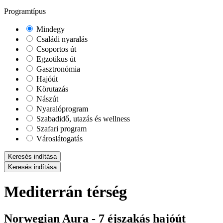
Programtípus
Mindegy
Családi nyaralás
Csoportos út
Egzotikus út
Gasztronómia
Hajóút
Körutazás
Nászút
Nyaralóprogram
Szabadidő, utazás és wellness
Szafari program
Városlátogatás
Keresés indítása
Keresés indítása
Mediterrán térség
Norwegian Aura - 7 éjszakás hajóút