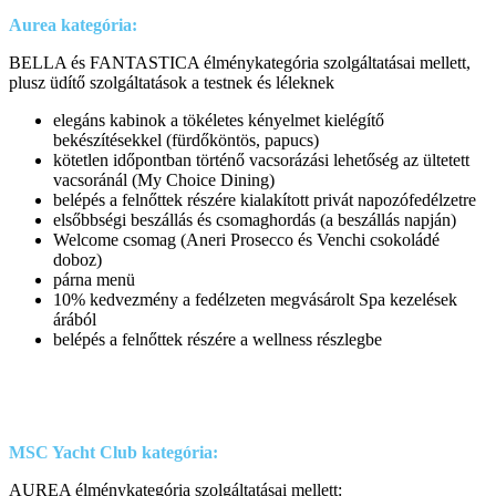
Aurea kategória:
BELLA és FANTASTICA élménykategória szolgáltatásai mellett,
plusz üdítő szolgáltatások a testnek és léleknek
elegáns kabinok a tökéletes kényelmet kielégítő
bekészítésekkel (fürdőköntös, papucs)
kötetlen időpontban történő vacsorázási lehetőség az ültetett
vacsoránál (My Choice Dining)
belépés a felnőttek részére kialakított privát napozófedélzetre
elsőbbségi beszállás és csomaghordás (a beszállás napján)
Welcome csomag (Aneri Prosecco és Venchi csokoládé
doboz)
párna menü
10% kedvezmény a fedélzeten megvásárolt Spa kezelések
árából
belépés a felnőttek részére a wellness részlegbe
MSC Yacht Club kategória:
AUREA élménykategória szolgáltatásai mellett: