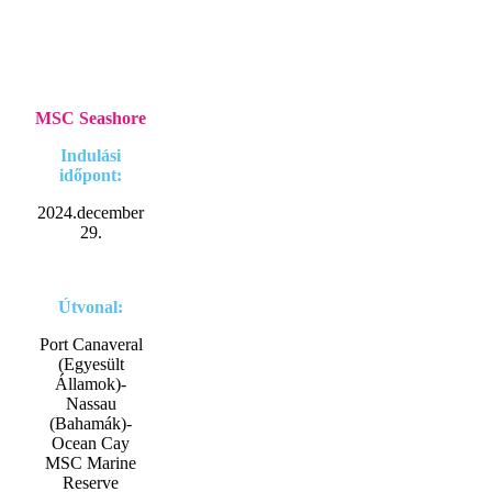
MSC Seashore
Indulási
időpont:
2024.december
29.
Útvonal:
Port Canaveral
(Egyesült
Államok)-
Nassau
(Bahamák)-
Ocean Cay
MSC Marine
Reserve