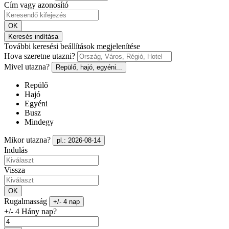
Cím vagy azonosító
OK
Keresés indítása
További keresési beállítások megjelenítése
Hova szeretne utazni?
Mivel utazna?
Repülő, hajó, egyéni...
Repülő
Hajó
Egyéni
Busz
Mindegy
Mikor utazna?
pl.: 2026-08-14
Indulás
Vissza
OK
Rugalmasság
+/- 4 nap
+/- 4 Hány nap?