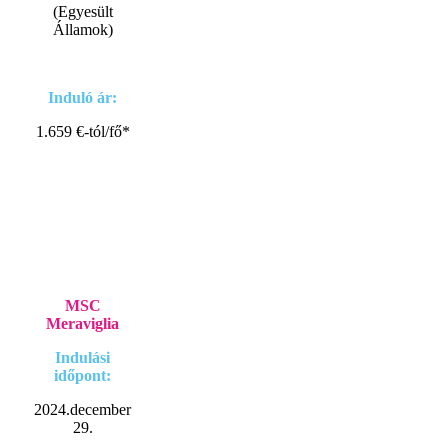
(Egyesült
Államok)
Induló ár:
1.659 €-tól/fő*
MSC
Meraviglia
Indulási
időpont:
2024.december
29.