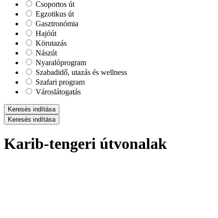
Csoportos út
Egzotikus út
Gasztronómia
Hajóút
Körutazás
Nászút
Nyaralóprogram
Szabadidő, utazás és wellness
Szafari program
Városlátogatás
Keresés indítása
Keresés indítása
Karib-tengeri útvonalak