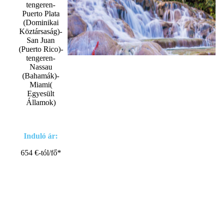
tengeren-
Puerto Plata
(Dominikai
Köztársaság)-
San Juan
(Puerto Rico)-
tengeren-
Nassau
(Bahamák)-
Miami(
Egyesült
Államok)
Induló ár:
654 €-tól/fő*