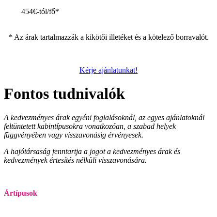
454€-tól/fő*
* Az árak tartalmazzák a kikötői illetéket és a kötelező borravalót.
Kérje ajánlatunkat!
Fontos tudnivalók
A kedvezményes árak egyéni foglalásoknál, az egyes ajánlatoknál
feltüntetett kabintípusokra vonatkozóan, a szabad helyek
függvényében vagy visszavonásig érvényesek.
A hajótársaság fenntartja a jogot a kedvezményes árak és
kedvezmények értesítés nélküli visszavonására.
Ártípusok