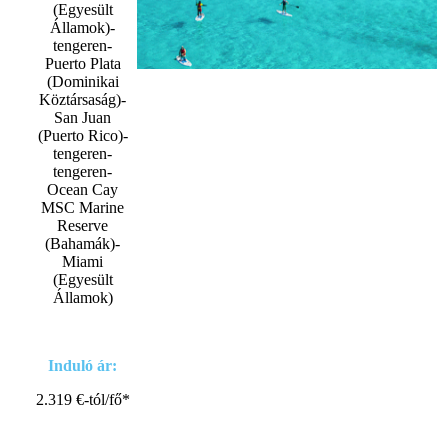
(Egyesült
Államok)-
tengeren-
Puerto Plata
(Dominikai
Köztársaság)-
San Juan
(Puerto Rico)-
tengeren-
tengeren-
Ocean Cay
MSC Marine
Reserve
(Bahamák)-
Miami
(Egyesült
Államok)
Induló ár:
2.319 €-tól/fő*