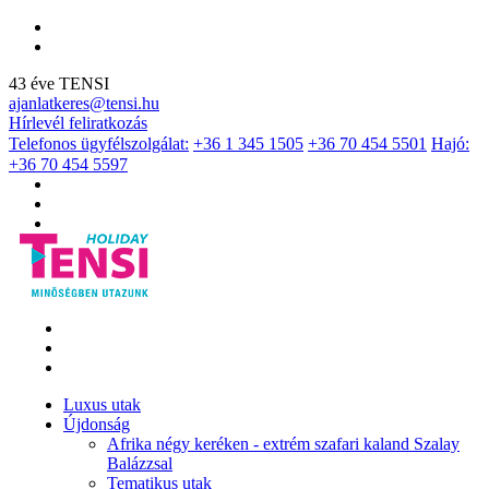
43 éve TENSI
ajanlatkeres@tensi.hu
Hírlevél feliratkozás
Telefonos ügyfélszolgálat:
+36 1 345 1505
+36 70 454 5501
Hajó:
+36 70 454 5597
Luxus utak
Újdonság
Afrika négy keréken - extrém szafari kaland Szalay
Balázzsal
Tematikus utak