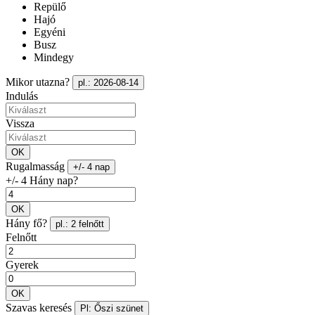
Repülő
Hajó
Egyéni
Busz
Mindegy
Mikor utazna?
pl.: 2026-08-14
Indulás
Vissza
OK
Rugalmasság
+/- 4 nap
+/- 4 Hány nap?
OK
Hány fő?
pl.: 2 felnőtt
Felnőtt
Gyerek
OK
Szavas keresés
Pl: Őszi szünet