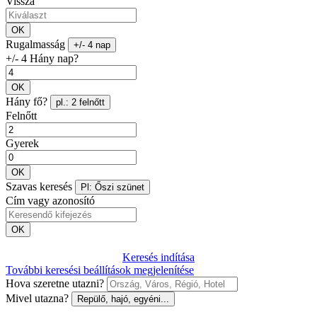
Vissza
OK
Rugalmasság
+/- 4 nap
+/- 4 Hány nap?
OK
Hány fő?
pl.: 2 felnőtt
Felnőtt
Gyerek
OK
Szavas keresés
Pl: Őszi szünet
Cím vagy azonosító
OK
Keresés indítása
További keresési beállítások megjelenítése
Hova szeretne utazni?
Mivel utazna?
Repülő, hajó, egyéni...