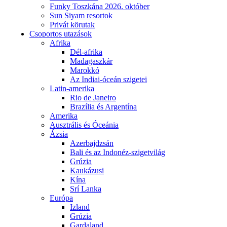
Funky Toszkána 2026. október
Sun Siyam resortok
Privát körutak
Csoportos utazások
Afrika
Dél-afrika
Madagaszkár
Marokkó
Az Indiai-óceán szigetei
Latin-amerika
Rio de Janeiro
Brazília és Argentína
Amerika
Ausztrális és Óceánia
Ázsia
Azerbajdzsán
Bali és az Indonéz-szigetvilág
Grúzia
Kaukázusi
Kína
Srí Lanka
Európa
Izland
Grúzia
Gardaland