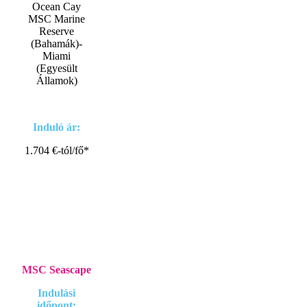
Ocean Cay
MSC Marine
Reserve
(Bahamák)-
Miami
(Egyesült
Államok)
Induló ár:
1.704 €-tól/fő*
MSC Seascape
Indulási
időpont: