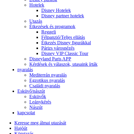
Hotelek
Disney Hotelek
Disney partner hotelek
Utazás
Étkezések és programok
Reggeli
Félpanzió/Teljes ellátás
Étkezés Disney figurákkal
Párizs városnézés
Disney VIP Classic Tour
Disneyland Paris APP
Kérdések és válaszok, utasaink írták
nyaralás
Mediterrán nyaralás
Egzotikus nyaralás
Családi nyaralás
Esküvő/nászút
Esküvők
Leánykérés
Nászút
kapcsolat
Keresse meg álmai utazását
Hajóút
Körutazás