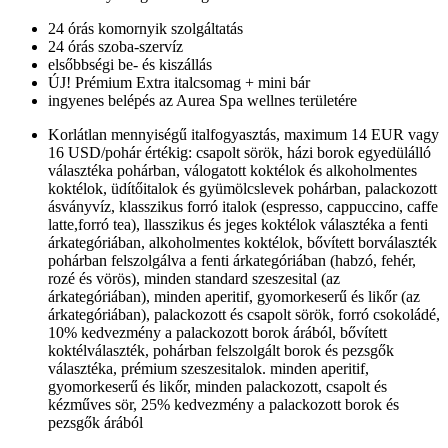
24 órás komornyik szolgáltatás
24 órás szoba-szervíz
elsőbbségi be- és kiszállás
ÚJ! Prémium Extra italcsomag + mini bár
ingyenes belépés az Aurea Spa wellnes területére
Korlátlan mennyiségű italfogyasztás, maximum 14 EUR vagy
16 USD/pohár értékig: csapolt sörök, házi borok egyedülálló
választéka pohárban, válogatott koktélok és alkoholmentes
koktélok, üdítőitalok és gyümölcslevek pohárban, palackozott
ásványvíz, klasszikus forró italok (espresso, cappuccino, caffe
latte,forró tea), llasszikus és jeges koktélok választéka a fenti
árkategóriában, alkoholmentes koktélok, bővített borválaszték
pohárban felszolgálva a fenti árkategóriában (habzó, fehér,
rozé és vörös), minden standard szeszesital (az
árkategóriában), minden aperitif, gyomorkeserű és likőr (az
árkategóriában), palackozott és csapolt sörök, forró csokoládé,
10% kedvezmény a palackozott borok árából, bővített
koktélválaszték, pohárban felszolgált borok és pezsgők
választéka, prémium szeszesitalok. minden aperitif,
gyomorkeserű és likőr, minden palackozott, csapolt és
kézműves sör, 25% kedvezmény a palackozott borok és
pezsgők árából