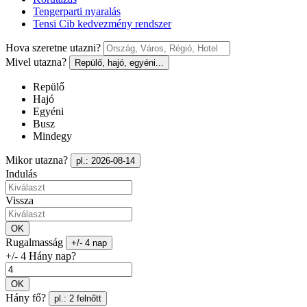
Tengerparti nyaralás
Tensi Cib kedvezmény rendszer
Hova szeretne utazni?
Mivel utazna?
Repülő, hajó, egyéni...
Repülő
Hajó
Egyéni
Busz
Mindegy
Mikor utazna?
pl.: 2026-08-14
Indulás
Vissza
OK
Rugalmasság
+/- 4 nap
+/- 4 Hány nap?
OK
Hány fő?
pl.: 2 felnőtt