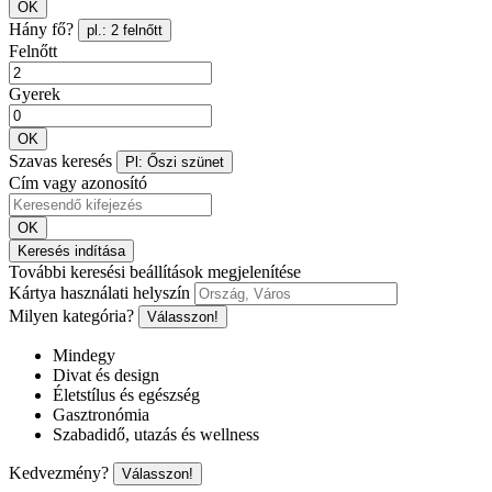
OK
Hány fő?
pl.: 2 felnőtt
Felnőtt
Gyerek
OK
Szavas keresés
Pl: Őszi szünet
Cím vagy azonosító
OK
Keresés indítása
További keresési beállítások megjelenítése
Kártya használati helyszín
Milyen kategória?
Válasszon!
Mindegy
Divat és design
Életstílus és egészség
Gasztronómia
Szabadidő, utazás és wellness
Kedvezmény?
Válasszon!