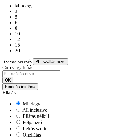
Mindegy
3
5
6
8
10
12
15
20
Szavas keresés
Pl.: szállás neve
Cím vagy leírás
OK
Keresés indítása
Ellátás
Mindegy
All inclusive
Ellátás nélkül
Félpanzió
Leírás szerint
Önellátás