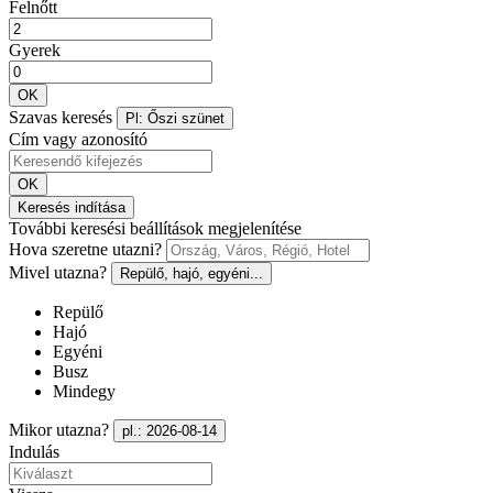
Felnőtt
Gyerek
OK
Szavas keresés
Pl: Őszi szünet
Cím vagy azonosító
OK
Keresés indítása
További keresési beállítások megjelenítése
Hova szeretne utazni?
Mivel utazna?
Repülő, hajó, egyéni...
Repülő
Hajó
Egyéni
Busz
Mindegy
Mikor utazna?
pl.: 2026-08-14
Indulás