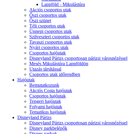
Lappföld - Mikulástúra
Akciós csoportos utak
Őszi csoportos utak
Őszi szünet
Téli csoportos utak
Ünnepi csoportos utak
Szilveszteri csoportos utak
Tavaszi csoportos utak
Nyári csoportos utak
Csoportos hajóutak
Disneyland Párizs csoportosan párizsi városnézéssel
Mesés Mikulástúra Lappföldön
Utazás társítással
Csoportos utak időrendben
Hajóutak
Bemutatkozunk
Akciós Costa hajóutak
Csoportos hajóutak
Tengeri hajóutak
Folyami hajóutak
Tematikus hajóutak
Disneyland Párizs
Disneyland Párizs csoportosan párizsi városnézéssel
Disney parkbelépők
Disney parkok