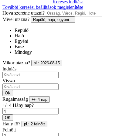
Keresés indítása
További keresési beállítások megjelenítése
Hova szeretne utazni?
Mivel utazna?
Repülő, hajó, egyéni...
Repülő
Hajó
Egyéni
Busz
Mindegy
Mikor utazna?
pl.: 2026-08-15
Indulás
Vissza
OK
Rugalmasság
+/- 4 nap
+/- 4 Hány nap?
OK
Hány fő?
pl.: 2 felnőtt
Felnőtt