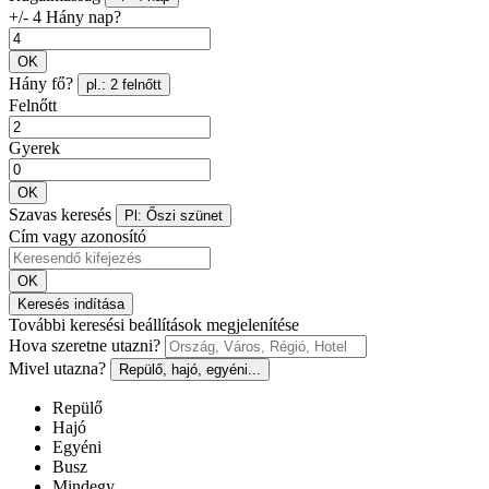
+/- 4 Hány nap?
OK
Hány fő?
pl.: 2 felnőtt
Felnőtt
Gyerek
OK
Szavas keresés
Pl: Őszi szünet
Cím vagy azonosító
OK
Keresés indítása
További keresési beállítások megjelenítése
Hova szeretne utazni?
Mivel utazna?
Repülő, hajó, egyéni...
Repülő
Hajó
Egyéni
Busz
Mindegy