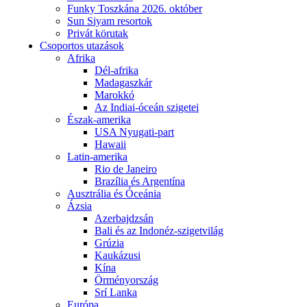
Funky Toszkána 2026. október
Sun Siyam resortok
Privát körutak
Csoportos utazások
Afrika
Dél-afrika
Madagaszkár
Marokkó
Az Indiai-óceán szigetei
Észak-amerika
USA Nyugati-part
Hawaii
Latin-amerika
Rio de Janeiro
Brazília és Argentína
Ausztrália és Óceánia
Ázsia
Azerbajdzsán
Bali és az Indonéz-szigetvilág
Grúzia
Kaukázusi
Kína
Örményország
Srí Lanka
Európa