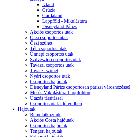
Izland
Grúzia
Gardaland
Lappföld - Mikulástúra
Disneyland Párizs
Akciós csoportos utak
Őszi csoportos utak
Őszi szünet
Téli csoportos utak
Ünnepi csoportos utak
Szilveszteri csoportos utak
Tavaszi csoportos utak
Tavaszi szünet
Nyári csoportos utak
Csoportos hajóutak
Disneyland Párizs csoportosan párizsi városnézéssel
Mesés Mikulástúra Lappföldön
Utazás társítással
Csoportos utak időrendben
Hajóutak
Bemutatkozunk
Akciós Costa hajóutak
Csoportos hajóutak
Tengeri hajóutak
Folyami hajóutak