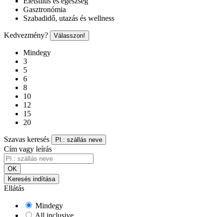
Életstílus és egészség
Gasztronómia
Szabadidő, utazás és wellness
Kedvezmény?
Válasszon!
Mindegy
3
5
6
8
10
12
15
20
Szavas keresés
Pl.: szállás neve
Cím vagy leírás
OK
Keresés indítása
Ellátás
Mindegy
All inclusive