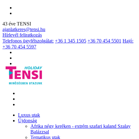
43 éve TENSI
ajanlatkeres@tensi.hu
Hírlevél feliratkozás
Telefonos ügyfélszolgálat:
+36 1 345 1505
+36 70 454 5501
Hajó:
+36 70 454 5597
Luxus utak
Újdonság
Afrika négy keréken - extrém szafari kaland Szalay
Balázzsal
Tematikus utak