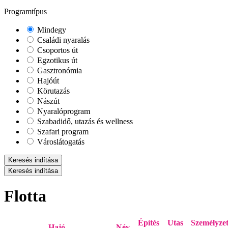
Programtípus
Mindegy
Családi nyaralás
Csoportos út
Egzotikus út
Gasztronómia
Hajóút
Körutazás
Nászút
Nyaralóprogram
Szabadidő, utazás és wellness
Szafari program
Városlátogatás
Keresés indítása
Keresés indítása
Flotta
Építés
Utas
Személyze
Hajó
Név