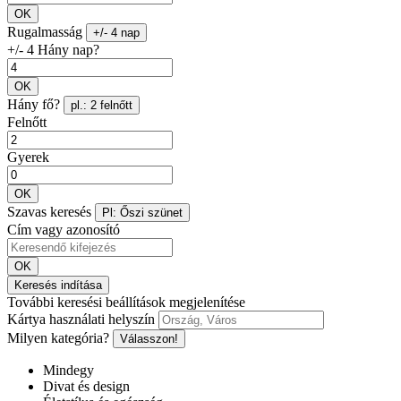
OK
Rugalmasság
+/- 4 nap
+/- 4 Hány nap?
OK
Hány fő?
pl.: 2 felnőtt
Felnőtt
Gyerek
OK
Szavas keresés
Pl: Őszi szünet
Cím vagy azonosító
OK
Keresés indítása
További keresési beállítások megjelenítése
Kártya használati helyszín
Milyen kategória?
Válasszon!
Mindegy
Divat és design