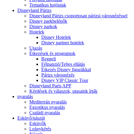
Tematikus hajóutak
Disneyland Párizs
Disneyland Párizs csoportosan párizsi városnézéssel
Disney parkbelépők
Disney parkok
Hotelek
Disney Hotelek
Disney partner hotelek
Utazás
Étkezések és programok
Reggeli
Félpanzió/Teljes ellátás
Étkezés Disney figurákkal
Párizs városnézés
Disney VIP Classic Tour
Disneyland Paris APP
Kérdések és válaszok, utasaink írták
nyaralás
Mediterrán nyaralás
Egzotikus nyaralás
Családi nyaralás
Esküvő/nászút
Esküvők
Leánykérés