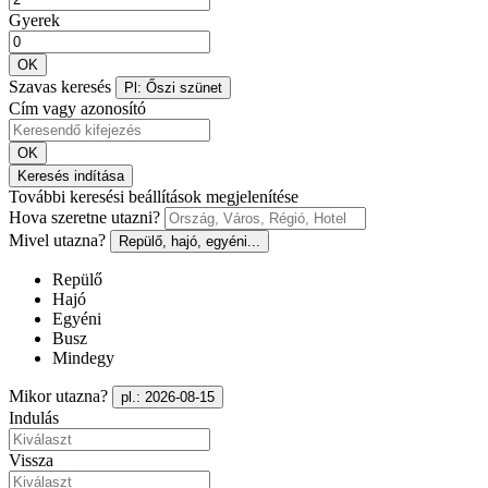
Gyerek
OK
Szavas keresés
Pl: Őszi szünet
Cím vagy azonosító
OK
Keresés indítása
További keresési beállítások megjelenítése
Hova szeretne utazni?
Mivel utazna?
Repülő, hajó, egyéni...
Repülő
Hajó
Egyéni
Busz
Mindegy
Mikor utazna?
pl.: 2026-08-15
Indulás
Vissza