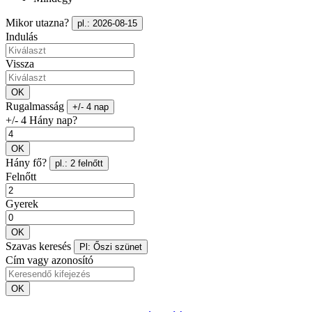
Mikor utazna?
pl.: 2026-08-15
Indulás
Vissza
OK
Rugalmasság
+/- 4 nap
+/- 4 Hány nap?
OK
Hány fő?
pl.: 2 felnőtt
Felnőtt
Gyerek
OK
Szavas keresés
Pl: Őszi szünet
Cím vagy azonosító
OK