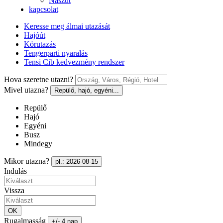
Nászút
kapcsolat
Keresse meg álmai utazását
Hajóút
Körutazás
Tengerparti nyaralás
Tensi Cib kedvezmény rendszer
Hova szeretne utazni?
Mivel utazna?
Repülő, hajó, egyéni...
Repülő
Hajó
Egyéni
Busz
Mindegy
Mikor utazna?
pl.: 2026-08-15
Indulás
Vissza
OK
Rugalmasság
+/- 4 nap