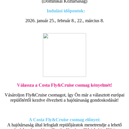
(Dominikai Köztársaság)
Indulási időpontok:
2026. január 25., február 8., 22., március 8.
Válassza a Costa Fly&Cruise csomag kényelmét!
Vásároljon Fly&Cruise csomagot, így Ön már a választott európai
repülőtértől kezdve élvezheti a hajótársaság gondoskodását!
A Costa Fly&Cruise csomag előnyei:
A hajótársaság által lefoglalt repülőjáratok menetrendje a lehető