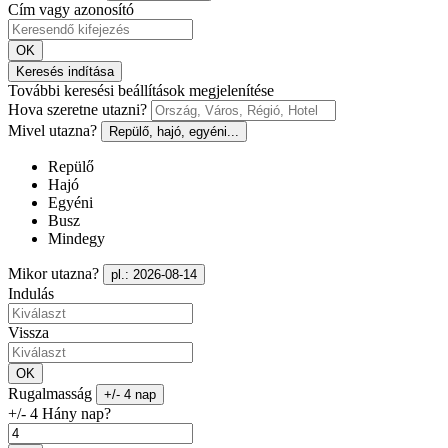
Cím vagy azonosító
OK
Keresés indítása
További keresési beállítások megjelenítése
Hova szeretne utazni?
Mivel utazna?
Repülő, hajó, egyéni...
Repülő
Hajó
Egyéni
Busz
Mindegy
Mikor utazna?
pl.: 2026-08-14
Indulás
Vissza
OK
Rugalmasság
+/- 4 nap
+/- 4 Hány nap?