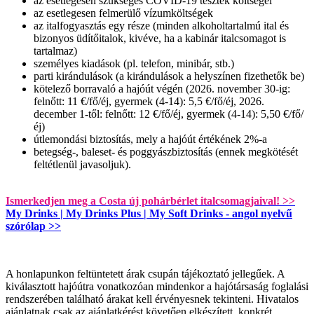
az esetlegesen szükséges COVID-19 tesztek költségei
az esetlegesen felmerülő vízumköltségek
az italfogyasztás egy része (minden alkoholtartalmú ital és
bizonyos üdítőitalok, kivéve, ha a kabinár italcsomagot is
tartalmaz)
személyes kiadások (pl. telefon, minibár, stb.)
parti kirándulások (a kirándulások a helyszínen fizethetők be)
kötelező borravaló a hajóút végén (2026. november 30-ig:
felnőtt: 11 €/fő/éj, gyermek (4-14): 5,5 €/fő/éj, 2026.
december 1-től: felnőtt: 12 €/fő/éj, gyermek (4-14): 5,50 €/fő/
éj)
útlemondási biztosítás, mely a hajóút értékének 2%-a
betegség-, baleset- és poggyászbiztosítás (ennek megkötését
feltétlenül javasoljuk).
Ismerkedjen meg a Costa új pohárbérlet italcsomagjaival! >>
My Drinks | My Drinks Plus | My Soft Drinks - angol nyelvű
szórólap >>
A honlapunkon feltüntetett árak csupán tájékoztató jellegűek. A
kiválasztott hajóútra vonatkozóan mindenkor a hajótársaság foglalási
rendszerében található árakat kell érvényesnek tekinteni. Hivatalos
ajánlatnak csak az ajánlatkérést követően elkészített, konkrét