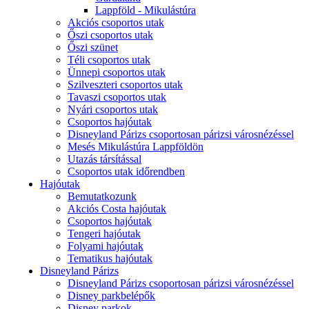
Lappföld - Mikulástúra
Akciós csoportos utak
Őszi csoportos utak
Őszi szünet
Téli csoportos utak
Ünnepi csoportos utak
Szilveszteri csoportos utak
Tavaszi csoportos utak
Nyári csoportos utak
Csoportos hajóutak
Disneyland Párizs csoportosan párizsi városnézéssel
Mesés Mikulástúra Lappföldön
Utazás társítással
Csoportos utak időrendben
Hajóutak
Bemutatkozunk
Akciós Costa hajóutak
Csoportos hajóutak
Tengeri hajóutak
Folyami hajóutak
Tematikus hajóutak
Disneyland Párizs
Disneyland Párizs csoportosan párizsi városnézéssel
Disney parkbelépők
Disney parkok