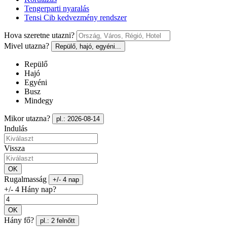
Tengerparti nyaralás
Tensi Cib kedvezmény rendszer
Hova szeretne utazni?
Mivel utazna?
Repülő, hajó, egyéni...
Repülő
Hajó
Egyéni
Busz
Mindegy
Mikor utazna?
pl.: 2026-08-14
Indulás
Vissza
OK
Rugalmasság
+/- 4 nap
+/- 4 Hány nap?
OK
Hány fő?
pl.: 2 felnőtt