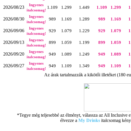
Ingyenes
2026/08/23
1.109
1.299
1.449
1.109
1.299
1
italcsomag!
Ingyenes
2026/08/30
989
1.169
1.289
989
1.169
1
italcsomag!
Ingyenes
2026/09/06
929
1.079
1.229
929
1.079
1
italcsomag!
Ingyenes
2026/09/13
899
1.059
1.199
899
1.059
1
italcsomag!
Ingyenes
2026/09/20
949
1.089
1.249
949
1.089
1
italcsomag!
Ingyenes
2026/09/27
949
1.109
1.349
949
1.109
1
italcsomag!
Az árak tartalmazzák a kikötői illetéket (180 eu
*Tegye még teljesebbé az élményt, válassza az All Inclusive el
élvezze a
My Drinks
italcsomag kény