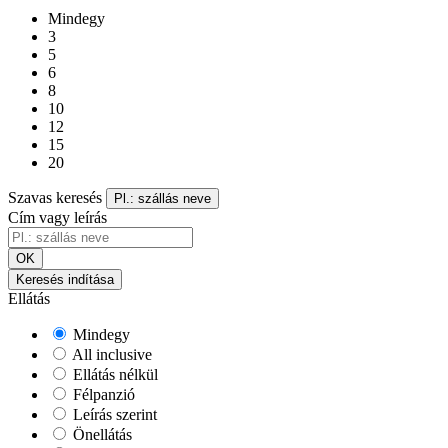
Mindegy
3
5
6
8
10
12
15
20
Szavas keresés
Pl.: szállás neve
Cím vagy leírás
OK
Keresés indítása
Ellátás
Mindegy
All inclusive
Ellátás nélkül
Félpanzió
Leírás szerint
Önellátás