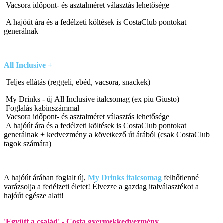
Vacsora időpont- és asztalméret választás lehetősége
A hajóút ára és a fedélzeti költések is CostaClub pontokat
generálnak
All Inclusive
+
Teljes ellátás (reggeli, ebéd, vacsora, snackek)
My Drinks - új All Inclusive italcsomag (ex piu Giusto)
Foglalás kabinszámmal
Vacsora időpont- és asztalméret választás lehetősége
A hajóút ára és a fedélzeti költések is CostaClub pontokat
generálnak + kedvezmény a következő út árából (csak CostaClub
tagok számára)
A hajóút árában foglalt új,
My Drinks italcsomag
felhőtlenné
varázsolja a fedélzeti életet! Élvezze a gazdag italválasztékot a
hajóút egésze alatt!
'Együtt a család' - Costa gyermekkedvezmény