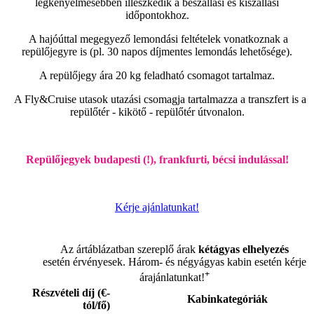
legkényelmesebben illeszkedik a beszállási és kiszállási
időpontokhoz.
A hajóúttal megegyező lemondási feltételek vonatkoznak a
repülőjegyre is (pl. 30 napos díjmentes lemondás lehetősége).
A repülőjegy ára 20 kg feladható csomagot tartalmaz.
A Fly&Cruise utasok utazási csomagja tartalmazza a transzfert is a
repülőtér - kikötő - repülőtér útvonalon.
Repülőjegyek budapesti (!), frankfurti, bécsi indulással!
Kérje ajánlatunkat!
Az ártáblázatban szereplő árak
kétágyas elhelyezés
esetén érvényesek. Három- és négyágyas kabin esetén kérje
+
árajánlatunkat!
Részvételi díj (€-
Kabinkategóriák
tól/fő)