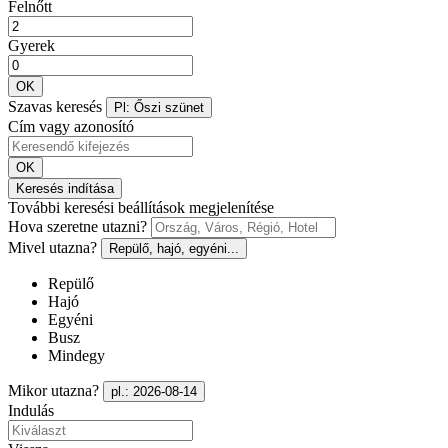
Felnőtt
Gyerek
OK
Szavas keresés
Pl: Őszi szünet
Cím vagy azonosító
OK
Keresés indítása
További keresési beállítások megjelenítése
Hova szeretne utazni?
Mivel utazna?
Repülő, hajó, egyéni...
Repülő
Hajó
Egyéni
Busz
Mindegy
Mikor utazna?
pl.: 2026-08-14
Indulás