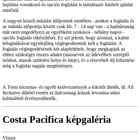
hajóútra vonatkozó és opciós foglalást is tartalmazó írásbeli ajánlat
minősül.
A nagyon közeli indulási időpontok esetében - amikor a foglalás és
az indulás időpontja között csak kb. 7 - 14 nap van - a hajótársaság
már nem engedélyezi az egyébként szokásos - néhány napos -
opciós foglalás elkészítését. Ez azt jelenti, hogy azonnal, a kabin
lefoglalásával egyidejűleg véglegesítenünk kell a foglalást. A
foglalás véglegesítésének két alapfeltétele, hogy megkapjuk az
ehhez szükséges összes adatot (utasnevek az útlevélben szereplő
módon, utasok születési helye és ideje), és a részvételi díj kifizetése
még a foglalás napján megtörténjen.
A Tensi törzsutas- és egyéb kedvezmények a kikötői illeték, ill. All
Inclusive díjtétel esetén az italcsomag árának levonása utáni
kabinárból érvényesíthetők.
Costa Pacifica képgaléria
Vissza