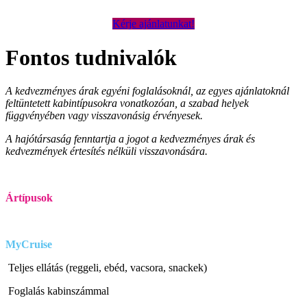
Kérje ajánlatunkat!
Fontos tudnivalók
A kedvezményes árak egyéni foglalásoknál, az egyes ajánlatoknál
feltüntetett kabintípusokra vonatkozóan, a szabad helyek
függvényében vagy visszavonásig érvényesek.
A hajótársaság fenntartja a jogot a kedvezményes árak és
kedvezmények értesítés nélküli visszavonására.
Ártípusok
MyCruise
Teljes ellátás (reggeli, ebéd, vacsora, snackek)
Foglalás kabinszámmal