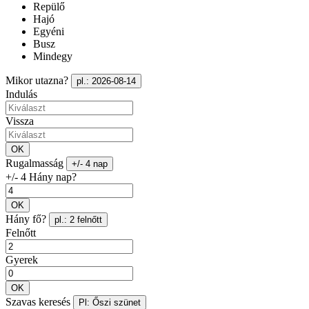
Repülő
Hajó
Egyéni
Busz
Mindegy
Mikor utazna?
pl.: 2026-08-14
Indulás
Vissza
OK
Rugalmasság
+/- 4 nap
+/- 4 Hány nap?
OK
Hány fő?
pl.: 2 felnőtt
Felnőtt
Gyerek
OK
Szavas keresés
Pl: Őszi szünet