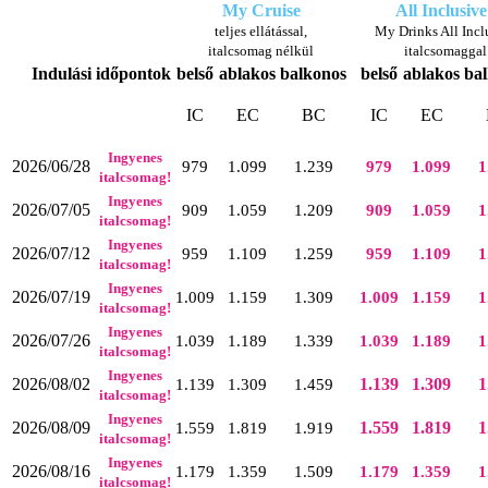
My Cruise
All Inclusive
teljes ellátással,
My Drinks All Incl
italcsomag nélkül
italcsomaggal
Indulási időpontok
belső
ablakos
balkonos
belső
ablakos
ba
IC
EC
BC
IC
EC
Ingyenes
2026/06/28
979
1.099
1.239
979
1.099
1
italcsomag!
Ingyenes
2026/07/05
909
1.059
1.209
909
1.059
1
italcsomag!
Ingyenes
2026/07/12
959
1.109
1.259
959
1.109
1
italcsomag!
Ingyenes
2026/07/19
1.009
1.159
1.309
1.009
1.159
1
italcsomag!
Ingyenes
2026/07/26
1.039
1.189
1.339
1.039
1.189
1
italcsomag!
Ingyenes
2026/08/02
1.139
1.309
1
1.139
1.309
1.459
italcsomag!
Ingyenes
2026/08/09
1.559
1.819
1
1.559
1.819
1.919
italcsomag!
Ingyenes
2026/08/16
1.179
1.359
1.509
1.179
1.359
1
italcsomag!