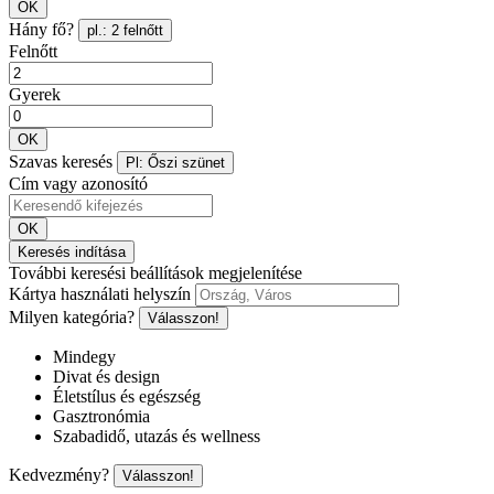
OK
Hány fő?
pl.: 2 felnőtt
Felnőtt
Gyerek
OK
Szavas keresés
Pl: Őszi szünet
Cím vagy azonosító
OK
Keresés indítása
További keresési beállítások megjelenítése
Kártya használati helyszín
Milyen kategória?
Válasszon!
Mindegy
Divat és design
Életstílus és egészség
Gasztronómia
Szabadidő, utazás és wellness
Kedvezmény?
Válasszon!