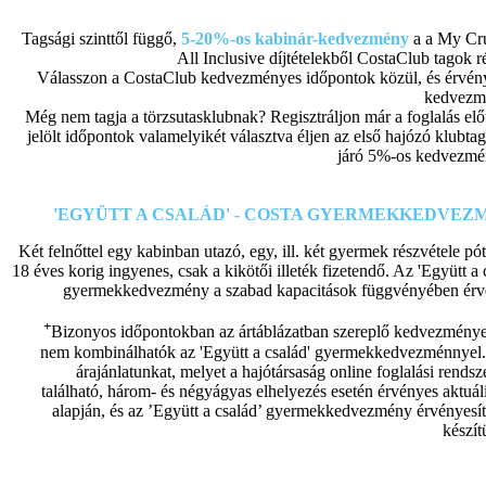
Tagsági szinttől függő,
5-20%-os kabinár-kedvezmény
a a My Cru
All Inclusive díjtételekből CostaClub tagok r
Válasszon a CostaClub kedvezményes időpontok közül, és érvény
kedvezm
Még nem tagja a törzsutasklubnak? Regisztráljon már a foglalás előt
jelölt időpontok valamelyikét választva éljen az első hajózó klubt
járó 5%-os kedvezmé
'EGYÜTT A CSALÁD' - COSTA GYERMEKKEDVEZ
Két felnőttel egy kabinban utazó, egy, ill. két gyermek részvétele p
18 éves korig ingyenes, csak a kikötői illeték fizetendő. Az 'Együtt a 
gyermekkedvezmény a szabad kapacitások függvényében érv
+
Bizonyos időpontokban az ártáblázatban szereplő kedvezménye
nem kombinálhatók az 'Együtt a család' gyermekkedvezménnyel.
árajánlatunkat, melyet a hajótársaság online foglalási rends
található, három- és négyágyas elhelyezés esetén érvényes aktuál
alapján, és az ’Együtt a család’ gyermekkedvezmény érvényesít
készít