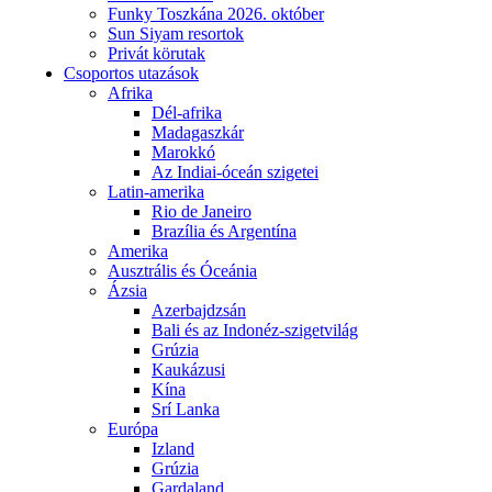
Funky Toszkána 2026. október
Sun Siyam resortok
Privát körutak
Csoportos utazások
Afrika
Dél-afrika
Madagaszkár
Marokkó
Az Indiai-óceán szigetei
Latin-amerika
Rio de Janeiro
Brazília és Argentína
Amerika
Ausztrális és Óceánia
Ázsia
Azerbajdzsán
Bali és az Indonéz-szigetvilág
Grúzia
Kaukázusi
Kína
Srí Lanka
Európa
Izland
Grúzia
Gardaland