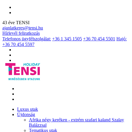
43 éve TENSI
ajanlatkeres@tensi.hu
Hírlevél feliratkozás
Telefonos ügyfélszolgálat:
+36 1 345 1505
+36 70 454 5501
Hajó:
+36 70 454 5597
Luxus utak
Újdonság
Afrika négy keréken - extrém szafari kaland Szalay
Balázzsal
Tematikus utak