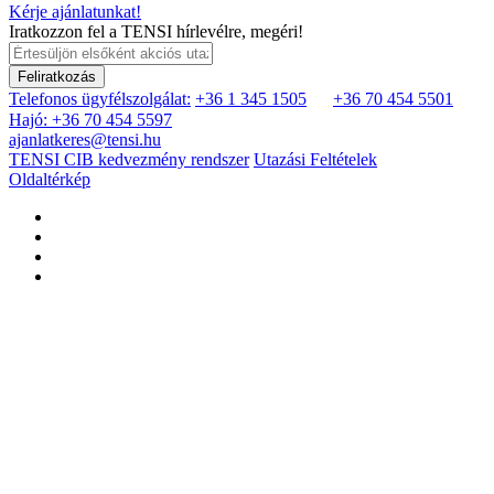
Kérje ajánlatunkat!
Iratkozzon fel a TENSI hírlevélre, megéri!
Feliratkozás
Telefonos ügyfélszolgálat:
+36 1 345 1505
+36 70 454 5501
Hajó: +36 70 454 5597
ajanlatkeres@tensi.hu
TENSI CIB kedvezmény rendszer
Utazási Feltételek
Oldaltérkép