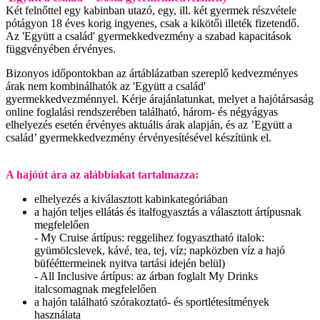
Két felnőttel egy kabinban utazó, egy, ill. két gyermek részvétele
pótágyon 18 éves korig ingyenes, csak a kikötői illeték fizetendő.
Az 'Együtt a család' gyermekkedvezmény a szabad kapacitások
függvényében érvényes.
Bizonyos időpontokban az ártáblázatban szereplő kedvezményes
árak nem kombinálhatók az 'Együtt a család'
gyermekkedvezménnyel. Kérje árajánlatunkat, melyet a hajótársaság
online foglalási rendszerében található, három- és négyágyas
elhelyezés esetén érvényes aktuális árak alapján, és az ’Együtt a
család’ gyermekkedvezmény érvényesítésével készítünk el.
A hajóút ára az alábbiakat tartalmazza:
elhelyezés a kiválasztott kabinkategóriában
a hajón teljes ellátás és italfogyasztás a választott ártípusnak
megfelelően
- My Cruise ártípus: reggelihez fogyasztható italok:
gyümölcslevek, kávé, tea, tej, víz; napközben víz a hajó
büfééttermeinek nyitva tartási idején belül)
- All Inclusive ártípus: az árban foglalt My Drinks
italcsomagnak megfelelően
a hajón található szórakoztató- és sportlétesítmények
használata