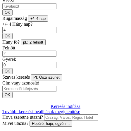
Vissza
OK
Rugalmasság
+/- 4 nap
+/- 4 Hány nap?
OK
Hány fő?
pl.: 2 felnőtt
Felnőtt
Gyerek
OK
Szavas keresés
Pl: Őszi szünet
Cím vagy azonosító
OK
Keresés indítása
További keresési beállítások megjelenítése
Hova szeretne utazni?
Mivel utazna?
Repülő, hajó, egyéni...