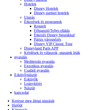
Hotelek
Disney Hotelek
Disney partner hotelek
Utazás
Étkezések és programok
Reggeli
Félpanzió/Teljes ellátás
Étkezés Disney figurákkal
Párizs városnézés
Disney VIP Classic Tour
Disneyland Paris APP
Kérdések és válaszok, utasaink írták
nyaralás
Mediterrán nyaralás
Egzotikus nyaralás
Családi nyaralás
Esküvő/nászút
Esküvők
Leánykérés
Nászút
kapcsolat
Keresse meg álmai utazását
Hajóút
Körutazás