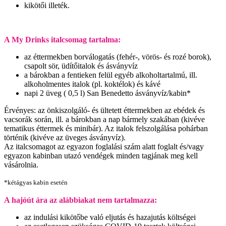
kikötői illeték.
A My Drinks italcsomag tartalma:
az éttermekben borválogatás (fehér-, vörös- és rozé borok),
csapolt sör, üdítőitalok és ásványvíz
a bárokban a fentieken felül egyéb alkoholtartalmú, ill.
alkoholmentes italok (pl. koktélok) és kávé
napi 2 üveg ( 0,5 l) San Benedetto ásványvíz/kabin*
Érvényes: az önkiszolgáló- és ültetett éttermekben az ebédek és
vacsorák során, ill. a bárokban a nap bármely szakában (kivéve
tematikus éttermek és minibár). Az italok felszolgálása pohárban
történik (kivéve az üveges ásványvíz).
Az italcsomagot az egyazon foglalási szám alatt foglalt és/vagy
egyazon kabinban utazó vendégek minden tagjának meg kell
vásárolnia.
*kétágyas kabin esetén
A hajóút ára az alábbiakat nem tartalmazza:
az indulási kikötőbe való eljutás és hazajutás költségei