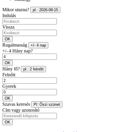
Mikor utazna?
pl.: 2026-08-15
Indulás
Vissza
OK
Rugalmasság
+/- 4 nap
+/- 4 Hány nap?
OK
Hány fő?
pl.: 2 felnőtt
Felnőtt
Gyerek
OK
Szavas keresés
Pl: Őszi szünet
Cím vagy azonosító
OK