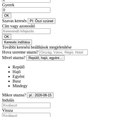
Gyerek
OK
Szavas keresés
Pl: Őszi szünet
Cím vagy azonosító
OK
Keresés indítása
További keresési beállítások megjelenítése
Hova szeretne utazni?
Mivel utazna?
Repülő, hajó, egyéni...
Repülő
Hajó
Egyéni
Busz
Mindegy
Mikor utazna?
pl.: 2026-08-15
Indulás
Vissza