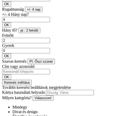
OK
Rugalmasság
+/- 4 nap
+/- 4 Hány nap?
OK
Hány fő?
pl.: 2 felnőtt
Felnőtt
Gyerek
OK
Szavas keresés
Pl: Őszi szünet
Cím vagy azonosító
OK
Keresés indítása
További keresési beállítások megjelenítése
Kártya használati helyszín
Milyen kategória?
Válasszon!
Mindegy
Divat és design