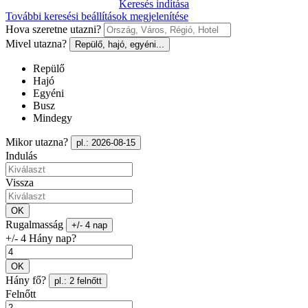
Keresés indítása
További keresési beállítások megjelenítése
Hova szeretne utazni?
Mivel utazna?
Repülő, hajó, egyéni...
Repülő
Hajó
Egyéni
Busz
Mindegy
Mikor utazna?
pl.: 2026-08-15
Indulás
Vissza
OK
Rugalmasság
+/- 4 nap
+/- 4 Hány nap?
OK
Hány fő?
pl.: 2 felnőtt
Felnőtt