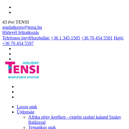
43 éve TENSI
ajanlatkeres@tensi.hu
Hírlevél feliratkozás
Telefonos ügyfélszolgálat:
+36 1 345 1505
+36 70 454 5501
Hajó:
+36 70 454 5597
Luxus utak
Újdonság
Afrika négy keréken - extrém szafari kaland Szalay
Balázzsal
Tematikus utak