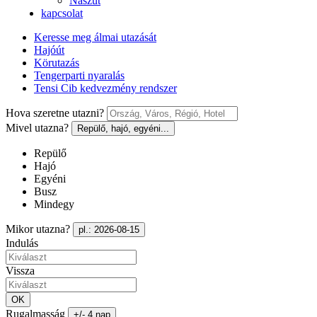
Nászút
kapcsolat
Keresse meg álmai utazását
Hajóút
Körutazás
Tengerparti nyaralás
Tensi Cib kedvezmény rendszer
Hova szeretne utazni?
Mivel utazna?
Repülő, hajó, egyéni...
Repülő
Hajó
Egyéni
Busz
Mindegy
Mikor utazna?
pl.: 2026-08-15
Indulás
Vissza
OK
Rugalmasság
+/- 4 nap