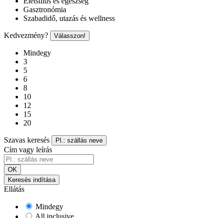
Életstílus és egészség
Gasztronómia
Szabadidő, utazás és wellness
Kedvezmény?
Válasszon!
Mindegy
3
5
6
8
10
12
15
20
Szavas keresés
Pl.: szállás neve
Cím vagy leírás
OK
Keresés indítása
Ellátás
Mindegy
All inclusive