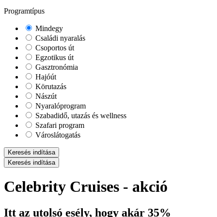
Programtípus
Mindegy
Családi nyaralás
Csoportos út
Egzotikus út
Gasztronómia
Hajóút
Körutazás
Nászút
Nyaralóprogram
Szabadidő, utazás és wellness
Szafari program
Városlátogatás
Keresés indítása
Keresés indítása
Celebrity Cruises - akció
Itt az utolsó esély, hogy akár 35%