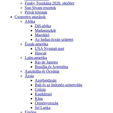
Funky Toszkána 2026. október
Sun Siyam resortok
Privát körutak
Csoportos utazások
Afrika
Dél-afrika
Madagaszkár
Marokkó
Az Indiai-óceán szigetei
Észak-amerika
USA Nyugati-part
Hawaii
Latin-amerika
Rio de Janeiro
Brazília és Argentína
Ausztrália és Óceánia
Ázsia
Azerbajdzsán
Bali és az Indonéz-szigetvilág
Grúzia
Kaukázusi
Kína
Örményország
Srí Lanka
Európa