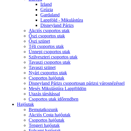
Izland
Grúzia
Gardaland
Lappföld - Mikulástúra
Disneyland Párizs
Akciós csoportos utak
Őszi csoportos utak
Őszi szünet
Téli csoportos utak
Ünnepi csoportos utak
Szilveszteri csoportos utak
Tavaszi csoportos utak
Tavaszi szünet
Nyári csoportos utak
Csoportos hajóutak
Disneyland Párizs csoportosan párizsi városnézéssel
Mesés Mikulástúra Lappföldön
Utazás társítással
Csoportos utak időrendben
Hajóutak
Bemutatkozunk
Akciós Costa hajóutak
Csoportos hajóutak
Tengeri hajóutak
Folyami hajóutak