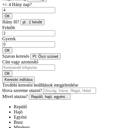
+/- 4 Hány nap?
OK
Hány fő?
pl.: 2 felnőtt
Felnőtt
Gyerek
OK
Szavas keresés
Pl: Őszi szünet
Cím vagy azonosító
OK
Keresés indítása
További keresési beállítások megjelenítése
Hova szeretne utazni?
Mivel utazna?
Repülő, hajó, egyéni...
Repülő
Hajó
Egyéni
Busz
Mindegy