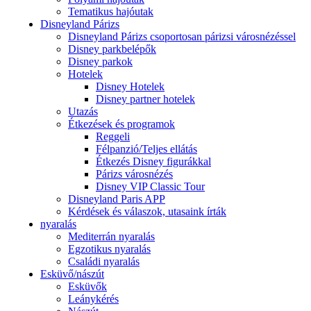
Tematikus hajóutak
Disneyland Párizs
Disneyland Párizs csoportosan párizsi városnézéssel
Disney parkbelépők
Disney parkok
Hotelek
Disney Hotelek
Disney partner hotelek
Utazás
Étkezések és programok
Reggeli
Félpanzió/Teljes ellátás
Étkezés Disney figurákkal
Párizs városnézés
Disney VIP Classic Tour
Disneyland Paris APP
Kérdések és válaszok, utasaink írták
nyaralás
Mediterrán nyaralás
Egzotikus nyaralás
Családi nyaralás
Esküvő/nászút
Esküvők
Leánykérés